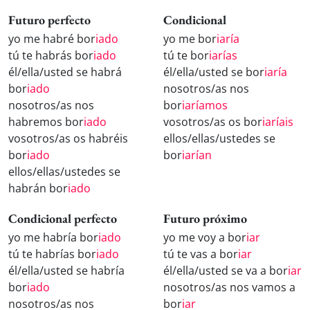
Futuro perfecto
Condicional
yo me habré bor
iado
yo me bor
iaría
tú te habrás bor
iado
tú te bor
iarías
él/ella/usted se habrá
él/ella/usted se bor
iaría
bor
iado
nosotros/as nos
nosotros/as nos
bor
iaríamos
habremos bor
iado
vosotros/as os bor
iaríais
vosotros/as os habréis
ellos/ellas/ustedes se
bor
iado
bor
iarían
ellos/ellas/ustedes se
habrán bor
iado
Condicional perfecto
Futuro próximo
yo me habría bor
iado
yo me voy a bor
iar
tú te habrías bor
iado
tú te vas a bor
iar
él/ella/usted se habría
él/ella/usted se va a bor
iar
bor
iado
nosotros/as nos vamos a
nosotros/as nos
bor
iar