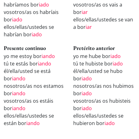
habríamos bor
iado
vosotros/as os vais a
vosotros/as os habríais
bor
iar
bor
iado
ellos/ellas/ustedes se van
ellos/ellas/ustedes se
a bor
iar
habrían bor
iado
Presente continuo
Pretérito anterior
yo me estoy bor
iando
yo me hube bor
iado
tú te estás bor
iando
tú te hubiste bor
iado
él/ella/usted se está
él/ella/usted se hubo
bor
iando
bor
iado
nosotros/as nos estamos
nosotros/as nos hubimos
bor
iando
bor
iado
vosotros/as os estáis
vosotros/as os hubisteis
bor
iando
bor
iado
ellos/ellas/ustedes se
ellos/ellas/ustedes se
están bor
iando
hubieron bor
iado