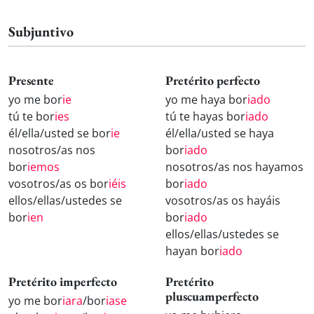
Subjuntivo
Presente
Pretérito perfecto
yo me bor
ie
yo me haya bor
iado
tú te bor
ies
tú te hayas bor
iado
él/ella/usted se bor
ie
él/ella/usted se haya
nosotros/as nos
bor
iado
bor
iemos
nosotros/as nos hayamos
vosotros/as os bor
iéis
bor
iado
ellos/ellas/ustedes se
vosotros/as os hayáis
bor
ien
bor
iado
ellos/ellas/ustedes se
hayan bor
iado
Pretérito imperfecto
Pretérito
pluscuamperfecto
yo me bor
iara
/bor
iase