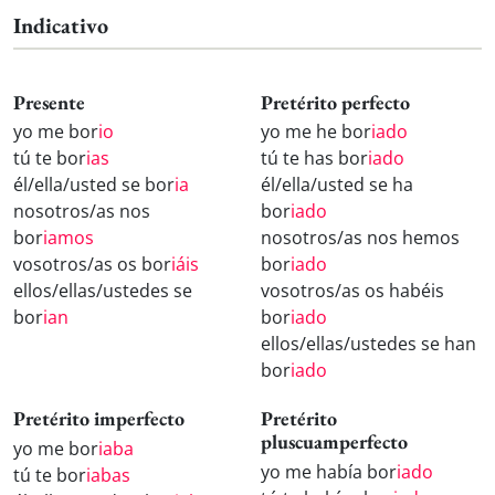
Indicativo
Presente
Pretérito perfecto
yo me bor
io
yo me he bor
iado
tú te bor
ias
tú te has bor
iado
él/ella/usted se bor
ia
él/ella/usted se ha
nosotros/as nos
bor
iado
bor
iamos
nosotros/as nos hemos
vosotros/as os bor
iáis
bor
iado
ellos/ellas/ustedes se
vosotros/as os habéis
bor
ian
bor
iado
ellos/ellas/ustedes se han
bor
iado
Pretérito imperfecto
Pretérito
pluscuamperfecto
yo me bor
iaba
yo me había bor
iado
tú te bor
iabas