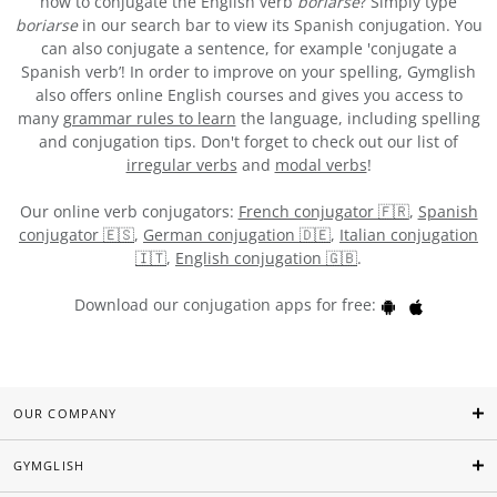
how to conjugate the English verb
boriarse
? Simply type
boriarse
in our search bar to view its Spanish conjugation. You
can also conjugate a sentence, for example 'conjugate a
Spanish verb’! In order to improve on your spelling, Gymglish
also offers online English courses and gives you access to
many
grammar rules to learn
the language, including spelling
and conjugation tips. Don't forget to check out our list of
irregular verbs
and
modal verbs
!
Our online verb conjugators:
French conjugator 🇫🇷
,
Spanish
conjugator 🇪🇸
,
German conjugation 🇩🇪
,
Italian conjugation
🇮🇹
,
English conjugation 🇬🇧
.
Download our conjugation apps for free:
OUR COMPANY
GYMGLISH