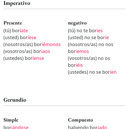
Imperativo
Presente
negativo
(tú) bor
íate
(tú) no te bor
ies
(usted) bor
íese
(usted) no se bor
ie
(nosotros/as) bor
iémonos
(nosotros/as) no nos
(vosotros/as) bor
iaos
bor
iemos
(ustedes) bor
íense
(vosotros/as) no os
bor
iéis
(ustedes) no se bor
ien
Gerundio
Simple
Compuesto
bor
iándose
habiendo bor
iado