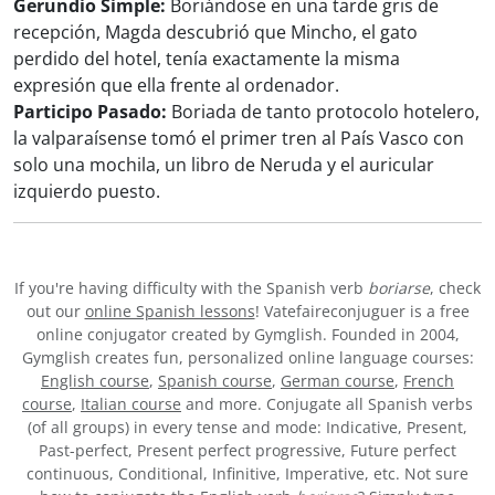
Gerundio Simple:
Boriándose en una tarde gris de
recepción, Magda descubrió que Mincho, el gato
perdido del hotel, tenía exactamente la misma
expresión que ella frente al ordenador.
Participo Pasado:
Boriada de tanto protocolo hotelero,
la valparaísense tomó el primer tren al País Vasco con
solo una mochila, un libro de Neruda y el auricular
izquierdo puesto.
If you're having difficulty with the Spanish verb
boriarse
, check
out our
online Spanish lessons
! Vatefaireconjuguer is a free
online conjugator created by Gymglish. Founded in 2004,
Gymglish creates fun, personalized online language courses:
English course
,
Spanish course
,
German course
,
French
course
,
Italian course
and more. Conjugate all Spanish verbs
(of all groups) in every tense and mode: Indicative, Present,
Past-perfect, Present perfect progressive, Future perfect
continuous, Conditional, Infinitive, Imperative, etc. Not sure