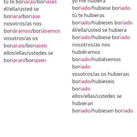
yo me hubiera
tú te bor
iaras
/bor
iases
bor
iado
/hubiese bor
iado
él/ella/usted se
tú te hubieras
bor
iara
/bor
iase
bor
iado
/hubieses bor
iado
nosotros/as nos
él/ella/usted se hubiera
bor
iáramos
/bor
iásemos
bor
iado
/hubiese bor
iado
vosotros/as os
nosotros/as nos
bor
iarais
/bor
iaseis
hubiéramos
ellos/ellas/ustedes se
bor
iado
/hubiésemos
bor
iaran
/bor
iasen
bor
iado
vosotros/as os hubierais
bor
iado
/hubieseis
bor
iado
ellos/ellas/ustedes se
hubieran
bor
iado
/hubiesen bor
iado