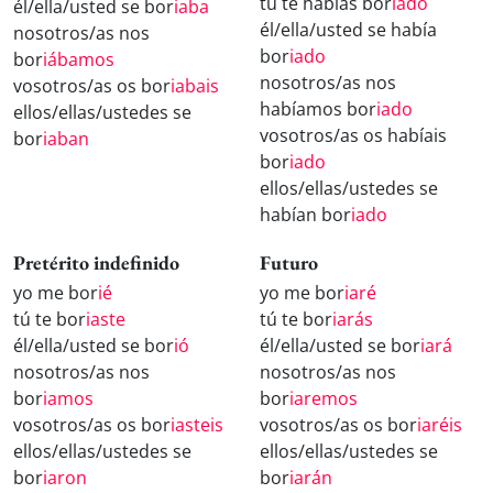
tú te habías bor
iado
él/ella/usted se bor
iaba
él/ella/usted se había
nosotros/as nos
bor
iado
bor
iábamos
nosotros/as nos
vosotros/as os bor
iabais
habíamos bor
iado
ellos/ellas/ustedes se
vosotros/as os habíais
bor
iaban
bor
iado
ellos/ellas/ustedes se
habían bor
iado
Pretérito indefinido
Futuro
yo me bor
ié
yo me bor
iaré
tú te bor
iaste
tú te bor
iarás
él/ella/usted se bor
ió
él/ella/usted se bor
iará
nosotros/as nos
nosotros/as nos
bor
iamos
bor
iaremos
vosotros/as os bor
iasteis
vosotros/as os bor
iaréis
ellos/ellas/ustedes se
ellos/ellas/ustedes se
bor
iaron
bor
iarán