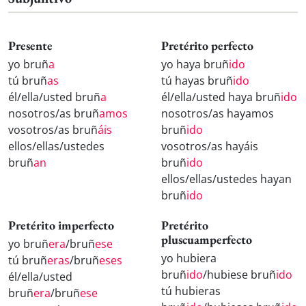
Presente
Pretérito perfecto
yo bruñ
a
yo haya bruñ
ido
tú bruñ
as
tú hayas bruñ
ido
él/ella/usted bruñ
a
él/ella/usted haya bruñ
ido
nosotros/as bruñ
amos
nosotros/as hayamos
vosotros/as bruñ
áis
bruñ
ido
ellos/ellas/ustedes
vosotros/as hayáis
bruñ
an
bruñ
ido
ellos/ellas/ustedes hayan
bruñ
ido
Pretérito imperfecto
Pretérito
pluscuamperfecto
yo bruñ
era
/bruñ
ese
yo hubiera
tú bruñ
eras
/bruñ
eses
bruñ
ido
/hubiese bruñ
ido
él/ella/usted
tú hubieras
bruñ
era
/bruñ
ese