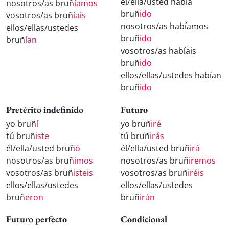
él/ella/usted había
nosotros/as bruñ
íamos
bruñ
ido
vosotros/as bruñ
íais
nosotros/as habíamos
ellos/ellas/ustedes
bruñ
ido
bruñ
ían
vosotros/as habíais
bruñ
ido
ellos/ellas/ustedes habían
bruñ
ido
Pretérito indefinido
Futuro
yo bruñ
í
yo bruñ
iré
tú bruñ
iste
tú bruñ
irás
él/ella/usted bruñ
ó
él/ella/usted bruñ
irá
nosotros/as bruñ
imos
nosotros/as bruñ
iremos
vosotros/as bruñ
isteis
vosotros/as bruñ
iréis
ellos/ellas/ustedes
ellos/ellas/ustedes
bruñ
eron
bruñ
irán
Futuro perfecto
Condicional