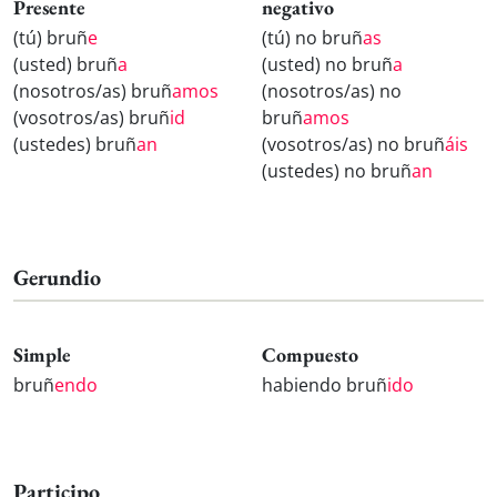
Presente
negativo
(tú) bruñ
e
(tú) no bruñ
as
(usted) bruñ
a
(usted) no bruñ
a
(nosotros/as) bruñ
amos
(nosotros/as) no
(vosotros/as) bruñ
id
bruñ
amos
(ustedes) bruñ
an
(vosotros/as) no bruñ
áis
(ustedes) no bruñ
an
Gerundio
Simple
Compuesto
bruñ
endo
habiendo bruñ
ido
Participo