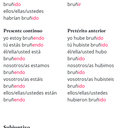
bruñ
ido
bruñ
ir
ellos/ellas/ustedes
habrían bruñ
ido
Presente continuo
Pretérito anterior
yo estoy bruñ
endo
yo hube bruñ
ido
tú estás bruñ
endo
tú hubiste bruñ
ido
él/ella/usted está
él/ella/usted hubo
bruñ
endo
bruñ
ido
nosotros/as estamos
nosotros/as hubimos
bruñ
endo
bruñ
ido
vosotros/as estáis
vosotros/as hubisteis
bruñ
endo
bruñ
ido
ellos/ellas/ustedes están
ellos/ellas/ustedes
bruñ
endo
hubieron bruñ
ido
Subjuntivo