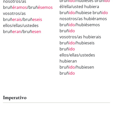
bruñ
ido
/hubieses bruñ
ido
nosotros/as
él/ella/usted hubiera
bruñ
éramos
/bruñ
ésemos
bruñ
ido
/hubiese bruñ
ido
vosotros/as
nosotros/as hubiéramos
bruñ
erais
/bruñ
eseis
bruñ
ido
/hubiésemos
ellos/ellas/ustedes
bruñ
ido
bruñ
eran
/bruñ
esen
vosotros/as hubierais
bruñ
ido
/hubieseis
bruñ
ido
ellos/ellas/ustedes
hubieran
bruñ
ido
/hubiesen
bruñ
ido
Imperativo