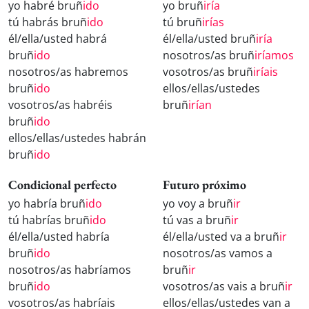
yo habré bruñ
ido
yo bruñ
iría
tú habrás bruñ
ido
tú bruñ
irías
él/ella/usted habrá
él/ella/usted bruñ
iría
bruñ
ido
nosotros/as bruñ
iríamos
nosotros/as habremos
vosotros/as bruñ
iríais
bruñ
ido
ellos/ellas/ustedes
vosotros/as habréis
bruñ
irían
bruñ
ido
ellos/ellas/ustedes habrán
bruñ
ido
Condicional perfecto
Futuro próximo
yo habría bruñ
ido
yo voy a bruñ
ir
tú habrías bruñ
ido
tú vas a bruñ
ir
él/ella/usted habría
él/ella/usted va a bruñ
ir
bruñ
ido
nosotros/as vamos a
nosotros/as habríamos
bruñ
ir
bruñ
ido
vosotros/as vais a bruñ
ir
vosotros/as habríais
ellos/ellas/ustedes van a