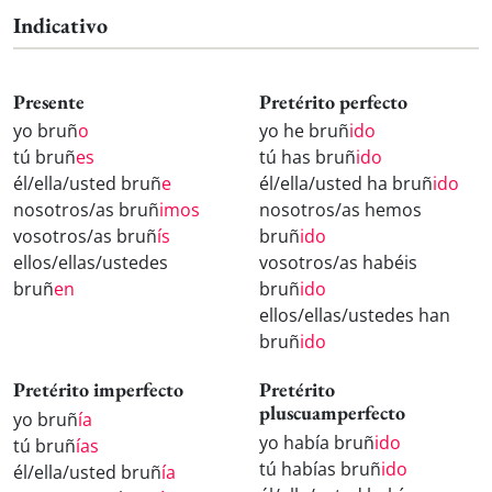
Indicativo
Presente
Pretérito perfecto
yo bruñ
o
yo he bruñ
ido
tú bruñ
es
tú has bruñ
ido
él/ella/usted bruñ
e
él/ella/usted ha bruñ
ido
nosotros/as bruñ
imos
nosotros/as hemos
vosotros/as bruñ
ís
bruñ
ido
ellos/ellas/ustedes
vosotros/as habéis
bruñ
en
bruñ
ido
ellos/ellas/ustedes han
bruñ
ido
Pretérito imperfecto
Pretérito
pluscuamperfecto
yo bruñ
ía
yo había bruñ
ido
tú bruñ
ías
tú habías bruñ
ido
él/ella/usted bruñ
ía