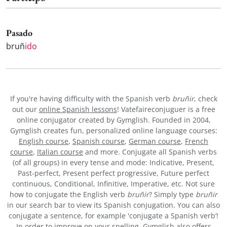
Pasado
bruñ
ido
If you're having difficulty with the Spanish verb
bruñir
, check
out our
online Spanish lessons
! Vatefaireconjuguer is a free
online conjugator created by Gymglish. Founded in 2004,
Gymglish creates fun, personalized online language courses:
English course
,
Spanish course
,
German course
,
French
course
,
Italian course
and more. Conjugate all Spanish verbs
(of all groups) in every tense and mode: Indicative, Present,
Past-perfect, Present perfect progressive, Future perfect
continuous, Conditional, Infinitive, Imperative, etc. Not sure
how to conjugate the English verb
bruñir
? Simply type
bruñir
in our search bar to view its Spanish conjugation. You can also
conjugate a sentence, for example 'conjugate a Spanish verb’!
In order to improve on your spelling, Gymglish also offers