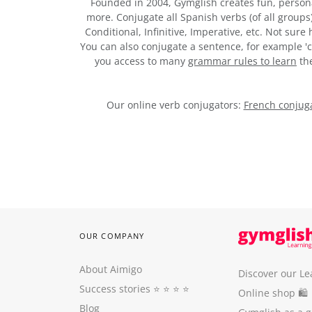
Founded in 2004, Gymglish creates fun, person
more. Conjugate all Spanish verbs (of all groups
Conditional, Infinitive, Imperative, etc. Not sur
You can also conjugate a sentence, for example 'c
you access to many
grammar rules to learn
the
Our online verb conjugators:
French conjuga
OUR COMPANY
About Aimigo
Discover our Le
Success stories
⭐️ ⭐️ ⭐️ ⭐️
Online shop 🛍
Blog