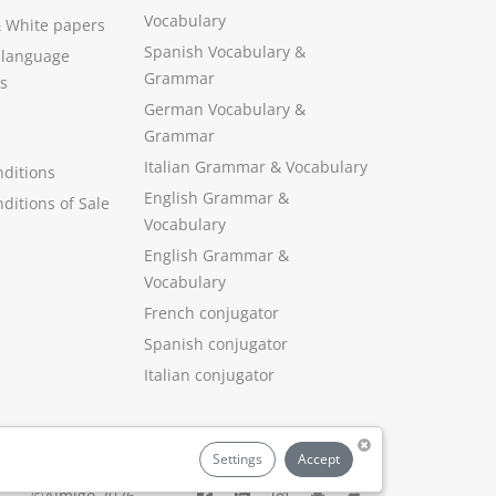
Vocabulary
&
White papers
Spanish Vocabulary
&
 language
Grammar
s
German Vocabulary
&
Grammar
Italian Grammar
&
Vocabulary
ditions
English Grammar
&
ditions of Sale
Vocabulary
English Grammar &
Vocabulary
French conjugator
Spanish conjugator
Italian conjugator
Settings
Accept
©Aimigo 2026