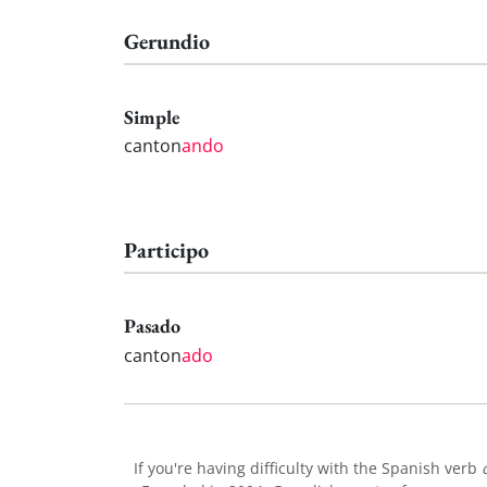
Gerundio
Simple
canton
ando
Participo
Pasado
canton
ado
If you're having difficulty with the Spanish verb