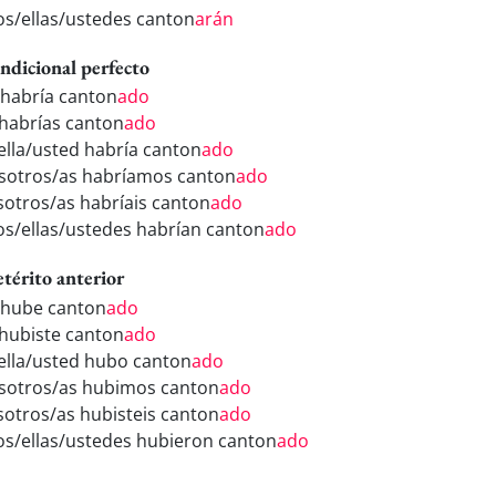
los/ellas/ustedes canton
arán
ndicional perfecto
 habría canton
ado
 habrías canton
ado
/ella/usted habría canton
ado
sotros/as habríamos canton
ado
sotros/as habríais canton
ado
los/ellas/ustedes habrían canton
ado
etérito anterior
 hube canton
ado
 hubiste canton
ado
/ella/usted hubo canton
ado
sotros/as hubimos canton
ado
sotros/as hubisteis canton
ado
los/ellas/ustedes hubieron canton
ado