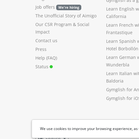
Gymglish as a gi
Job offers
We're hiring
Learn English 
The Unofficial Story of Aimigo
California
Our CSR Program
&
Social
Learn French w
Impact
Frantastique
Contact us
Learn Spanish 
Hotel Borbollón
Press
Learn German 
Help (FAQ)
Wunderbla
Status
Learn Italian w
Baldoria
Gymglish for A
Gymglish for iO
We use cookies to improve your browsing experience, as 
English