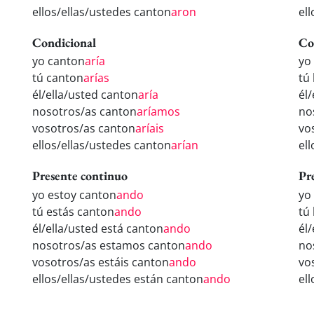
ellos/ellas/ustedes canton
aron
el
Condicional
Co
yo canton
aría
yo
tú canton
arías
tú
él/ella/usted canton
aría
él
nosotros/as canton
aríamos
no
vosotros/as canton
aríais
vo
ellos/ellas/ustedes canton
arían
el
Presente continuo
Pr
yo estoy canton
ando
yo
tú estás canton
ando
tú
él/ella/usted está canton
ando
él
nosotros/as estamos canton
ando
no
vosotros/as estáis canton
ando
vo
ellos/ellas/ustedes están canton
ando
el