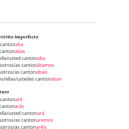
etérito imperfecto
 canton
aba
 canton
abas
/ella/usted canton
aba
sotros/as canton
ábamos
sotros/as canton
abais
los/ellas/ustedes canton
aban
turo
 canton
aré
 canton
arás
/ella/usted canton
ará
sotros/as canton
aremos
sotros/as canton
aréis