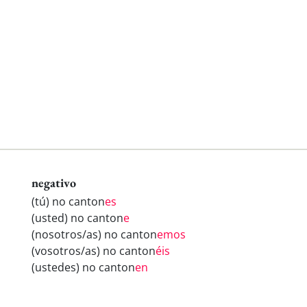
negativo
(tú) no canton
es
(usted) no canton
e
(nosotros/as) no canton
emos
(vosotros/as) no canton
éis
(ustedes) no canton
en