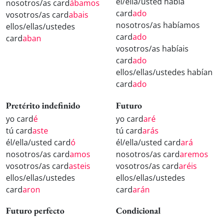
él/ella/usted había
nosotros/as card
ábamos
card
ado
vosotros/as card
abais
nosotros/as habíamos
ellos/ellas/ustedes
card
ado
card
aban
vosotros/as habíais
card
ado
ellos/ellas/ustedes habían
card
ado
Pretérito indefinido
Futuro
yo card
é
yo card
aré
tú card
aste
tú card
arás
él/ella/usted card
ó
él/ella/usted card
ará
nosotros/as card
amos
nosotros/as card
aremos
vosotros/as card
asteis
vosotros/as card
aréis
ellos/ellas/ustedes
ellos/ellas/ustedes
card
aron
card
arán
Futuro perfecto
Condicional