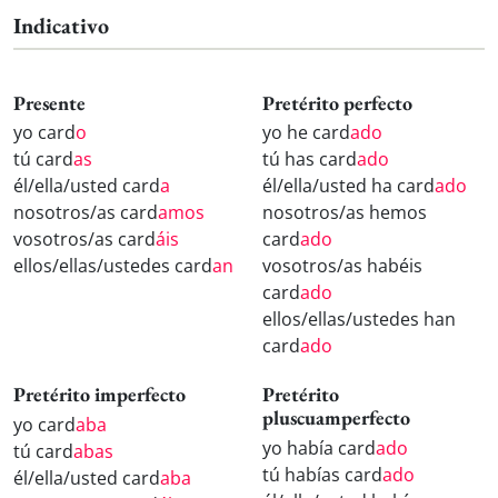
Indicativo
Presente
Pretérito perfecto
yo card
o
yo he card
ado
tú card
as
tú has card
ado
él/ella/usted card
a
él/ella/usted ha card
ado
nosotros/as card
amos
nosotros/as hemos
vosotros/as card
áis
card
ado
ellos/ellas/ustedes card
an
vosotros/as habéis
card
ado
ellos/ellas/ustedes han
card
ado
Pretérito imperfecto
Pretérito
pluscuamperfecto
yo card
aba
yo había card
ado
tú card
abas
tú habías card
ado
él/ella/usted card
aba