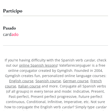
Participo
Pasado
card
ado
If you're having difficulty with the Spanish verb
cardar
, check
out our
online Spanish lessons
! Vatefaireconjuguer is a free
online conjugator created by Gymglish. Founded in 2004,
Gymglish creates fun, personalized online language courses:
English course
,
Spanish course
,
German course
,
French
course
,
Italian course
and more. Conjugate all Spanish verbs
(of all groups) in every tense and mode: Indicative, Present,
Past-perfect, Present perfect progressive, Future perfect
continuous, Conditional, Infinitive, Imperative, etc. Not sure
how to conjugate the English verb
cardar
? Simply type
cardar