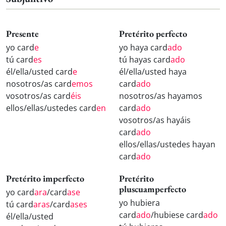
Presente
Pretérito perfecto
yo card
e
yo haya card
ado
tú card
es
tú hayas card
ado
él/ella/usted card
e
él/ella/usted haya
nosotros/as card
emos
card
ado
vosotros/as card
éis
nosotros/as hayamos
ellos/ellas/ustedes card
en
card
ado
vosotros/as hayáis
card
ado
ellos/ellas/ustedes hayan
card
ado
Pretérito imperfecto
Pretérito
pluscuamperfecto
yo card
ara
/card
ase
yo hubiera
tú card
aras
/card
ases
card
ado
/hubiese card
ado
él/ella/usted