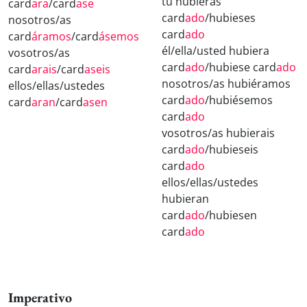
tú hubieras
card
ara
/card
ase
card
ado
/hubieses
nosotros/as
card
ado
card
áramos
/card
ásemos
él/ella/usted hubiera
vosotros/as
card
ado
/hubiese card
ado
card
arais
/card
aseis
nosotros/as hubiéramos
ellos/ellas/ustedes
card
ado
/hubiésemos
card
aran
/card
asen
card
ado
vosotros/as hubierais
card
ado
/hubieseis
card
ado
ellos/ellas/ustedes
hubieran
card
ado
/hubiesen
card
ado
Imperativo