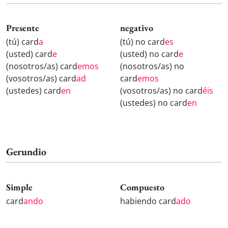
Presente
negativo
(tú) card
a
(tú) no card
es
(usted) card
e
(usted) no card
e
(nosotros/as) card
emos
(nosotros/as) no
(vosotros/as) card
ad
card
emos
(ustedes) card
en
(vosotros/as) no card
éis
(ustedes) no card
en
Gerundio
Simple
Compuesto
card
ando
habiendo card
ado