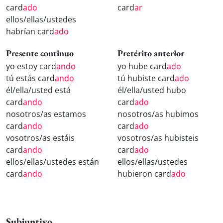
card
ado
card
ar
ellos/ellas/ustedes
habrían card
ado
Presente continuo
Pretérito anterior
yo estoy card
ando
yo hube card
ado
tú estás card
ando
tú hubiste card
ado
él/ella/usted está
él/ella/usted hubo
card
ando
card
ado
nosotros/as estamos
nosotros/as hubimos
card
ando
card
ado
vosotros/as estáis
vosotros/as hubisteis
card
ando
card
ado
ellos/ellas/ustedes están
ellos/ellas/ustedes
card
ando
hubieron card
ado
Subjuntivo