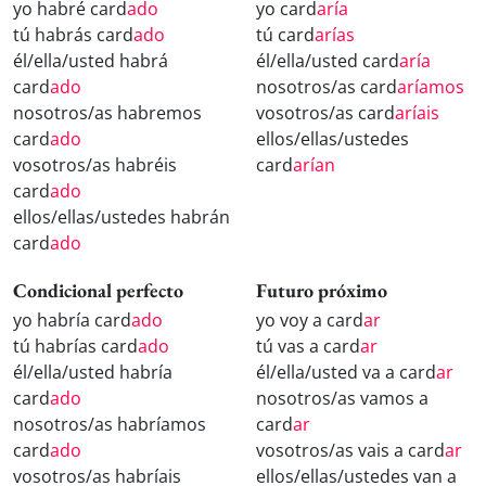
yo habré card
ado
yo card
aría
tú habrás card
ado
tú card
arías
él/ella/usted habrá
él/ella/usted card
aría
card
ado
nosotros/as card
aríamos
nosotros/as habremos
vosotros/as card
aríais
card
ado
ellos/ellas/ustedes
vosotros/as habréis
card
arían
card
ado
ellos/ellas/ustedes habrán
card
ado
Condicional perfecto
Futuro próximo
yo habría card
ado
yo voy a card
ar
tú habrías card
ado
tú vas a card
ar
él/ella/usted habría
él/ella/usted va a card
ar
card
ado
nosotros/as vamos a
nosotros/as habríamos
card
ar
card
ado
vosotros/as vais a card
ar
vosotros/as habríais
ellos/ellas/ustedes van a