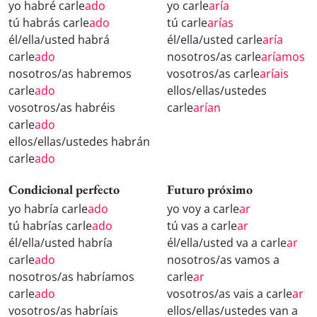
yo habré carle
ado
yo carle
aría
tú habrás carle
ado
tú carle
arías
él/ella/usted habrá
él/ella/usted carle
aría
carle
ado
nosotros/as carle
aríamos
nosotros/as habremos
vosotros/as carle
aríais
carle
ado
ellos/ellas/ustedes
vosotros/as habréis
carle
arían
carle
ado
ellos/ellas/ustedes habrán
carle
ado
Condicional perfecto
Futuro próximo
yo habría carle
ado
yo voy a carle
ar
tú habrías carle
ado
tú vas a carle
ar
él/ella/usted habría
él/ella/usted va a carle
ar
carle
ado
nosotros/as vamos a
nosotros/as habríamos
carle
ar
carle
ado
vosotros/as vais a carle
ar
vosotros/as habríais
ellos/ellas/ustedes van a