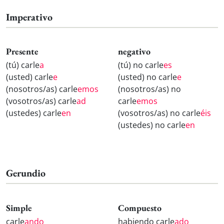
Imperativo
Presente
negativo
(tú) carle
a
(tú) no carle
es
(usted) carle
e
(usted) no carle
e
(nosotros/as) carle
emos
(nosotros/as) no
(vosotros/as) carle
ad
carle
emos
(ustedes) carle
en
(vosotros/as) no carle
éis
(ustedes) no carle
en
Gerundio
Simple
Compuesto
carle
ando
habiendo carle
ado