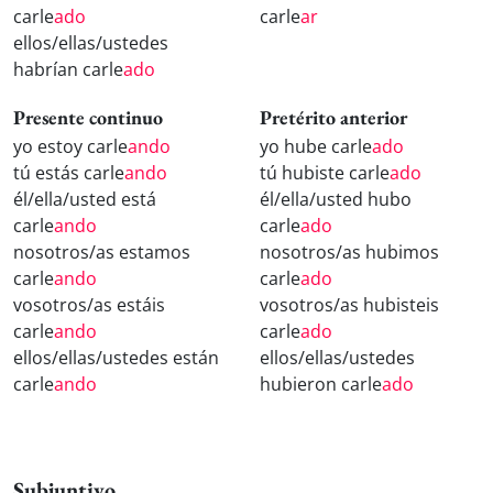
carle
ado
carle
ar
ellos/ellas/ustedes
habrían carle
ado
Presente continuo
Pretérito anterior
yo estoy carle
ando
yo hube carle
ado
tú estás carle
ando
tú hubiste carle
ado
él/ella/usted está
él/ella/usted hubo
carle
ando
carle
ado
nosotros/as estamos
nosotros/as hubimos
carle
ando
carle
ado
vosotros/as estáis
vosotros/as hubisteis
carle
ando
carle
ado
ellos/ellas/ustedes están
ellos/ellas/ustedes
carle
ando
hubieron carle
ado
Subjuntivo