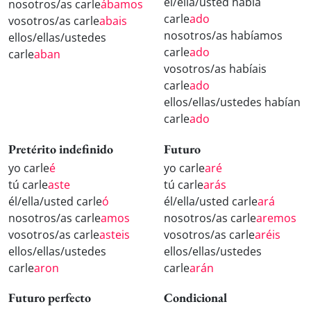
él/ella/usted había
nosotros/as carle
ábamos
carle
ado
vosotros/as carle
abais
nosotros/as habíamos
ellos/ellas/ustedes
carle
ado
carle
aban
vosotros/as habíais
carle
ado
ellos/ellas/ustedes habían
carle
ado
Pretérito indefinido
Futuro
yo carle
é
yo carle
aré
tú carle
aste
tú carle
arás
él/ella/usted carle
ó
él/ella/usted carle
ará
nosotros/as carle
amos
nosotros/as carle
aremos
vosotros/as carle
asteis
vosotros/as carle
aréis
ellos/ellas/ustedes
ellos/ellas/ustedes
carle
aron
carle
arán
Futuro perfecto
Condicional