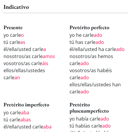
Indicativo
Presente
Pretérito perfecto
yo carle
o
yo he carle
ado
tú carle
as
tú has carle
ado
él/ella/usted carle
a
él/ella/usted ha carle
ado
nosotros/as carle
amos
nosotros/as hemos
vosotros/as carle
áis
carle
ado
ellos/ellas/ustedes
vosotros/as habéis
carle
an
carle
ado
ellos/ellas/ustedes han
carle
ado
Pretérito imperfecto
Pretérito
pluscuamperfecto
yo carle
aba
yo había carle
ado
tú carle
abas
tú habías carle
ado
él/ella/usted carle
aba