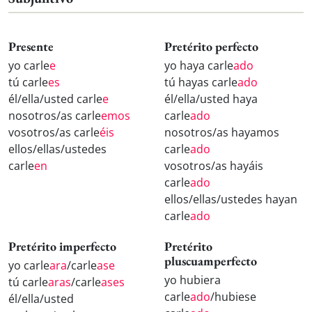
Presente
Pretérito perfecto
yo carle
e
yo haya carle
ado
tú carle
es
tú hayas carle
ado
él/ella/usted carle
e
él/ella/usted haya
nosotros/as carle
emos
carle
ado
vosotros/as carle
éis
nosotros/as hayamos
ellos/ellas/ustedes
carle
ado
carle
en
vosotros/as hayáis
carle
ado
ellos/ellas/ustedes hayan
carle
ado
Pretérito imperfecto
Pretérito
pluscuamperfecto
yo carle
ara
/carle
ase
yo hubiera
tú carle
aras
/carle
ases
carle
ado
/hubiese
él/ella/usted