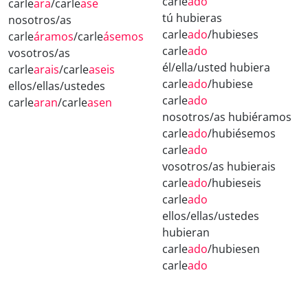
carle
ado
carle
ara
/carle
ase
tú hubieras
nosotros/as
carle
ado
/hubieses
carle
áramos
/carle
ásemos
carle
ado
vosotros/as
él/ella/usted hubiera
carle
arais
/carle
aseis
carle
ado
/hubiese
ellos/ellas/ustedes
carle
ado
carle
aran
/carle
asen
nosotros/as hubiéramos
carle
ado
/hubiésemos
carle
ado
vosotros/as hubierais
carle
ado
/hubieseis
carle
ado
ellos/ellas/ustedes
hubieran
carle
ado
/hubiesen
carle
ado