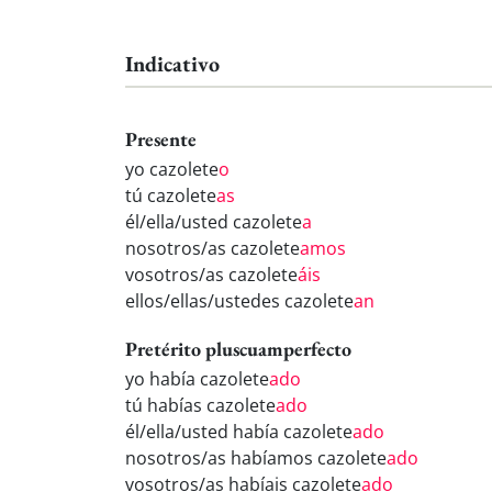
Indicativo
Presente
yo cazolete
o
tú cazolete
as
él/ella/usted cazolete
a
nosotros/as cazolete
amos
vosotros/as cazolete
áis
ellos/ellas/ustedes cazolete
an
Pretérito pluscuamperfecto
yo había cazolete
ado
tú habías cazolete
ado
él/ella/usted había cazolete
ado
nosotros/as habíamos cazolete
ado
vosotros/as habíais cazolete
ado