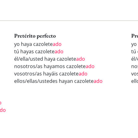
Pretérito perfecto
Pr
yo haya cazolete
ado
yo
tú hayas cazolete
ado
tú
él/ella/usted haya cazolete
ado
él/
nosotros/as hayamos cazolete
ado
no
vosotros/as hayáis cazolete
ado
vo
ellos/ellas/ustedes hayan cazolete
ado
el
o
do