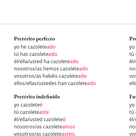
Pretérito perfecto
Pr
yo he cazolete
ado
yo
tú has cazolete
ado
tú
él/ella/usted ha cazolete
ado
él/
nosotros/as hemos cazolete
ado
no
vosotros/as habéis cazolete
ado
vo
ellos/ellas/ustedes han cazolete
ado
el
Pretérito indefinido
Fu
yo cazolete
é
yo
tú cazolete
aste
tú
él/ella/usted cazolete
ó
él/
nosotros/as cazolete
amos
no
vosotros/as cazolete
asteis
vo