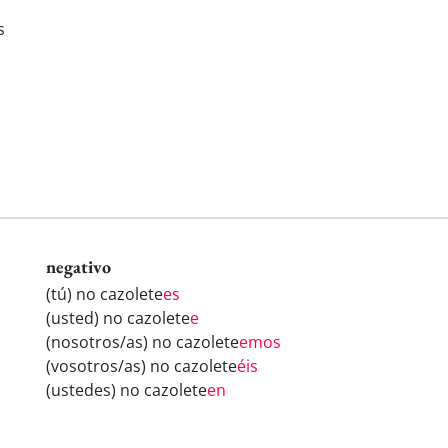
s
negativo
(tú) no cazolete
es
(usted) no cazolete
e
(nosotros/as) no cazolete
emos
(vosotros/as) no cazolete
éis
(ustedes) no cazolete
en