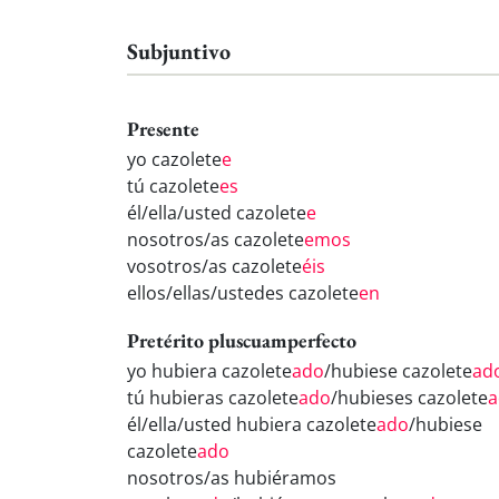
Subjuntivo
Presente
yo cazolete
e
tú cazolete
es
él/ella/usted cazolete
e
nosotros/as cazolete
emos
vosotros/as cazolete
éis
ellos/ellas/ustedes cazolete
en
Pretérito pluscuamperfecto
yo hubiera cazolete
ado
/hubiese cazolete
ad
tú hubieras cazolete
ado
/hubieses cazolete
a
él/ella/usted hubiera cazolete
ado
/hubiese
cazolete
ado
nosotros/as hubiéramos