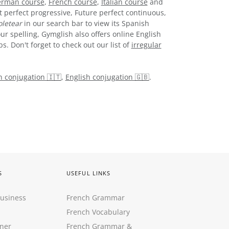
rman course
,
French course
,
Italian course
and
t perfect progressive, Future perfect continuous,
oletear
in our search bar to view its Spanish
ur spelling, Gymglish also offers online English
. Don't forget to check out our list of
irregular
an conjugation 🇮🇹
,
English conjugation 🇬🇧
.
S
USEFUL LINKS
Business
French Grammar
French Vocabulary
ner
French Grammar &