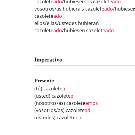
cazolete
ado
/hubiésemos cazolete
ado
vosotros/as hubierais cazolete
ado
/hubiesei
cazolete
ado
ellos/ellas/ustedes hubieran
cazolete
ado
/hubiesen cazolete
ado
Imperativo
Presente
(tú) cazolete
a
(usted) cazolete
e
(nosotros/as) cazolete
emos
(vosotros/as) cazolete
ad
(ustedes) cazolete
en