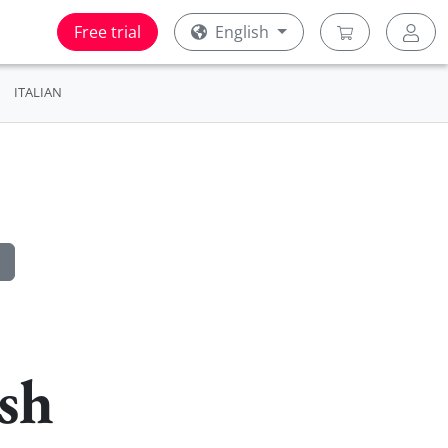
Free trial
English
ITALIAN
ish