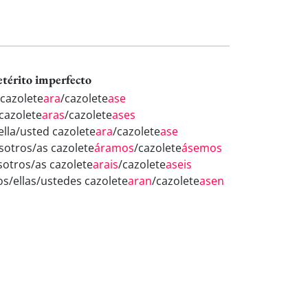
etérito imperfecto
 cazolete
ara
/cazolete
ase
 cazolete
aras
/cazolete
ases
ella/usted cazolete
ara
/cazolete
ase
sotros/as cazolete
áramos
/cazolete
ásemos
sotros/as cazolete
arais
/cazolete
aseis
los/ellas/ustedes cazolete
aran
/cazolete
asen