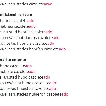
los/ellas/ustedes cazolete
arán
ndicional perfecto
 habría cazolete
ado
 habrías cazolete
ado
/ella/usted habría cazolete
ado
sotros/as habríamos cazolete
ado
sotros/as habríais cazolete
ado
los/ellas/ustedes habrían cazolete
ado
etérito anterior
 hube cazolete
ado
 hubiste cazolete
ado
/ella/usted hubo cazolete
ado
sotros/as hubimos cazolete
ado
sotros/as hubisteis cazolete
ado
los/ellas/ustedes hubieron cazolete
ado