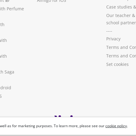
ft
🎁
Aimigo for iOS
Case studies
with Perfume
Our teacher &
school partner
ith
----
Privacy
with
Terms and Con
Terms and Con
with
Set cookies
ith Saga
ndroid
S
well as for marketing purposes. To learn more, please see our
cookie policy
.