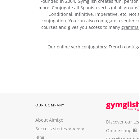
Founded in 2004, Gymglish creates fun, person
more. Conjugate all Spanish verbs (of all groups
Conditional, Infinitive, Imperative, etc. No
conjugation. You can also conjugate a sentence,
courses and gives you access to many
grammar 
Our online verb conjugators:
French conjuga
OUR COMPANY
About Aimigo
Discover our Le
Success stories
⭐️ ⭐️ ⭐️ ⭐️
Online shop 🛍
Blog