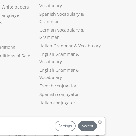
Vocabulary
&
White papers
Spanish Vocabulary
&
 language
Grammar
s
German Vocabulary
&
Grammar
Italian Grammar
&
Vocabulary
ditions
English Grammar
&
ditions of Sale
Vocabulary
English Grammar &
Vocabulary
French conjugator
Spanish conjugator
Italian conjugator
Settings
Accept
©Aimigo 2026