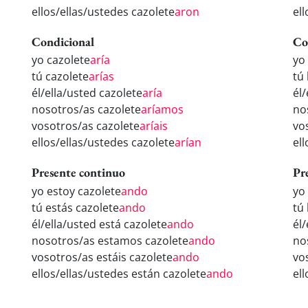
ellos/ellas/ustedes cazolete
aron
el
Condicional
Co
yo cazolete
aría
yo
tú cazolete
arías
tú
él/ella/usted cazolete
aría
él
nosotros/as cazolete
aríamos
no
vosotros/as cazolete
aríais
vo
ellos/ellas/ustedes cazolete
arían
el
Presente continuo
Pr
yo estoy cazolete
ando
yo
tú estás cazolete
ando
tú
él/ella/usted está cazolete
ando
él
nosotros/as estamos cazolete
ando
no
vosotros/as estáis cazolete
ando
vo
ellos/ellas/ustedes están cazolete
ando
el