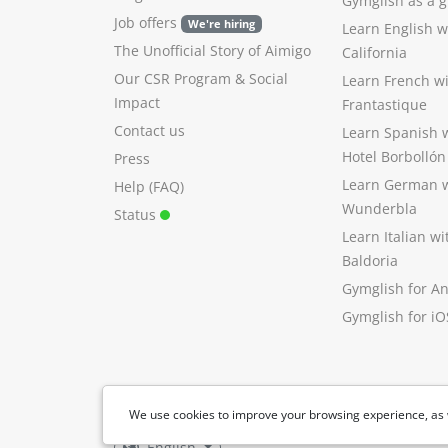
Gymglish as a gi
Job offers
We're hiring
Learn English 
The Unofficial Story of Aimigo
California
Our CSR Program
&
Social
Learn French w
Impact
Frantastique
Contact us
Learn Spanish 
Hotel Borbollón
Press
Learn German 
Help (FAQ)
Wunderbla
Status
Learn Italian w
Baldoria
Gymglish for A
Gymglish for iO
We use cookies to improve your browsing experience, as 
English