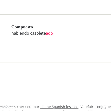
Compuesto
habiendo cazolete
ado
azoletear
, check out our
online Spanish lessons
! Vatefaireconjugue