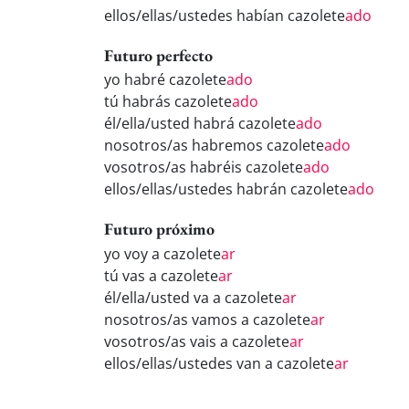
ellos/ellas/ustedes habían cazolete
ado
Futuro perfecto
yo habré cazolete
ado
tú habrás cazolete
ado
él/ella/usted habrá cazolete
ado
nosotros/as habremos cazolete
ado
vosotros/as habréis cazolete
ado
ellos/ellas/ustedes habrán cazolete
ado
Futuro próximo
yo voy a cazolete
ar
tú vas a cazolete
ar
él/ella/usted va a cazolete
ar
nosotros/as vamos a cazolete
ar
vosotros/as vais a cazolete
ar
ellos/ellas/ustedes van a cazolete
ar