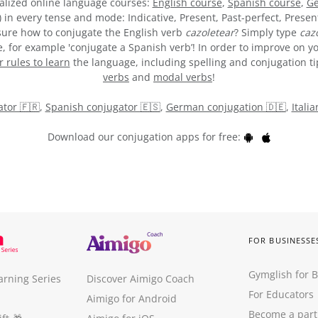
alized online language courses:
English course
,
Spanish course
,
Ge
) in every tense and mode: Indicative, Present, Past-perfect, Presen
t sure how to conjugate the English verb
cazoletear
? Simply type
caz
 for example 'conjugate a Spanish verb’! In order to improve on yo
rules to learn
the language, including spelling and conjugation tips
verbs
and
modal verbs
!
tor 🇫🇷
,
Spanish conjugator 🇪🇸
,
German conjugation 🇩🇪
,
Itali
Download our conjugation apps for free:
FOR BUSINESSE
Gymglish for 
arning Series
Discover Aimigo Coach
For Educators
Aimigo for Android
Become a part