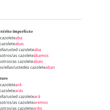
etérito imperfecto
 cazolete
aba
 cazolete
abas
ella/usted cazolete
aba
sotros/as cazolete
ábamos
sotros/as cazolete
abais
los/ellas/ustedes cazolete
aban
turo
 cazolete
aré
 cazolete
arás
ella/usted cazolete
ará
sotros/as cazolete
aremos
sotros/as cazolete
aréis