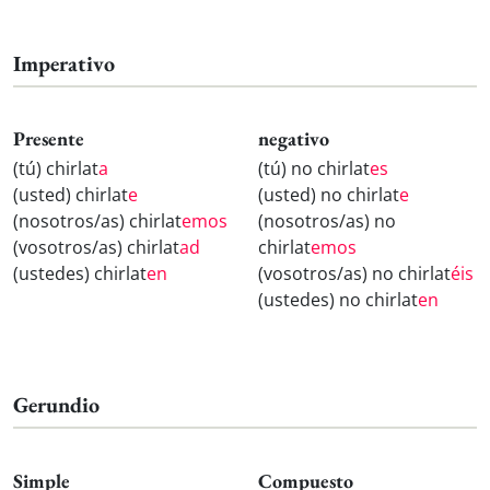
Imperativo
Presente
negativo
(tú) chirlat
a
(tú) no chirlat
es
(usted) chirlat
e
(usted) no chirlat
e
(nosotros/as) chirlat
emos
(nosotros/as) no
(vosotros/as) chirlat
ad
chirlat
emos
(ustedes) chirlat
en
(vosotros/as) no chirlat
éis
(ustedes) no chirlat
en
Gerundio
Simple
Compuesto