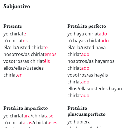
Subjuntivo
Presente
Pretérito perfecto
yo chirlat
e
yo haya chirlat
ado
tú chirlat
es
tú hayas chirlat
ado
él/ella/usted chirlat
e
él/ella/usted haya
nosotros/as chirlat
emos
chirlat
ado
vosotros/as chirlat
éis
nosotros/as hayamos
ellos/ellas/ustedes
chirlat
ado
chirlat
en
vosotros/as hayáis
chirlat
ado
ellos/ellas/ustedes hayan
chirlat
ado
Pretérito imperfecto
Pretérito
pluscuamperfecto
yo chirlat
ara
/chirlat
ase
yo hubiera
tú chirlat
aras
/chirlat
ases