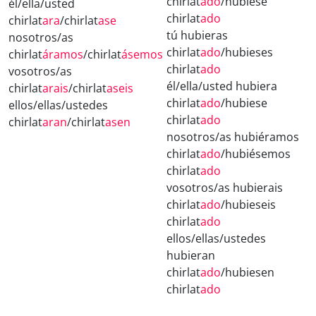
chirlat
ado
/hubiese
él/ella/usted
chirlat
ado
chirlat
ara
/chirlat
ase
tú hubieras
nosotros/as
chirlat
ado
/hubieses
chirlat
áramos
/chirlat
ásemos
chirlat
ado
vosotros/as
él/ella/usted hubiera
chirlat
arais
/chirlat
aseis
chirlat
ado
/hubiese
ellos/ellas/ustedes
chirlat
ado
chirlat
aran
/chirlat
asen
nosotros/as hubiéramos
chirlat
ado
/hubiésemos
chirlat
ado
vosotros/as hubierais
chirlat
ado
/hubieseis
chirlat
ado
ellos/ellas/ustedes
hubieran
chirlat
ado
/hubiesen
chirlat
ado