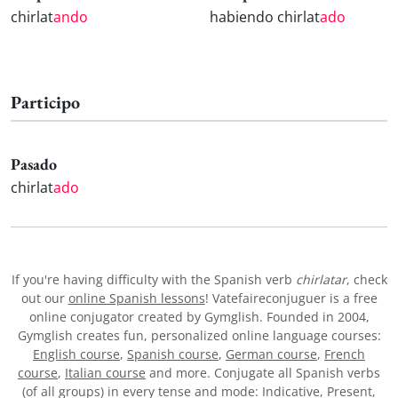
chirlat
ando
habiendo chirlat
ado
Participo
Pasado
chirlat
ado
If you're having difficulty with the Spanish verb
chirlatar
, check
out our
online Spanish lessons
! Vatefaireconjuguer is a free
online conjugator created by Gymglish. Founded in 2004,
Gymglish creates fun, personalized online language courses:
English course
,
Spanish course
,
German course
,
French
course
,
Italian course
and more. Conjugate all Spanish verbs
(of all groups) in every tense and mode: Indicative, Present,