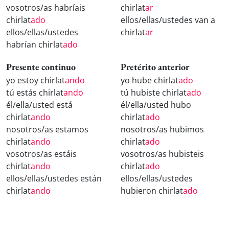
vosotros/as habríais
chirlat
ar
chirlat
ado
ellos/ellas/ustedes van a
ellos/ellas/ustedes
chirlat
ar
habrían chirlat
ado
Presente continuo
Pretérito anterior
yo estoy chirlat
ando
yo hube chirlat
ado
tú estás chirlat
ando
tú hubiste chirlat
ado
él/ella/usted está
él/ella/usted hubo
chirlat
ando
chirlat
ado
nosotros/as estamos
nosotros/as hubimos
chirlat
ando
chirlat
ado
vosotros/as estáis
vosotros/as hubisteis
chirlat
ando
chirlat
ado
ellos/ellas/ustedes están
ellos/ellas/ustedes
chirlat
ando
hubieron chirlat
ado