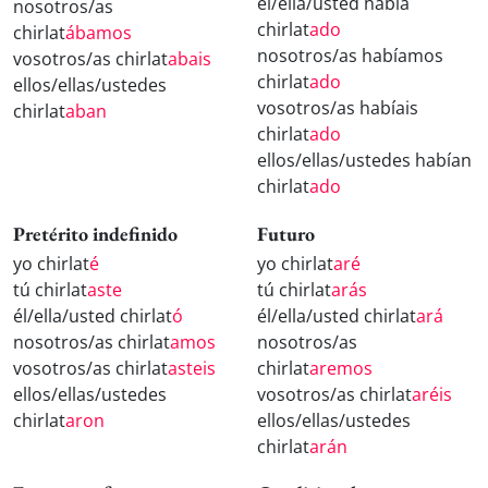
él/ella/usted había
nosotros/as
chirlat
ado
chirlat
ábamos
nosotros/as habíamos
vosotros/as chirlat
abais
chirlat
ado
ellos/ellas/ustedes
vosotros/as habíais
chirlat
aban
chirlat
ado
ellos/ellas/ustedes habían
chirlat
ado
Pretérito indefinido
Futuro
yo chirlat
é
yo chirlat
aré
tú chirlat
aste
tú chirlat
arás
él/ella/usted chirlat
ó
él/ella/usted chirlat
ará
nosotros/as chirlat
amos
nosotros/as
vosotros/as chirlat
asteis
chirlat
aremos
ellos/ellas/ustedes
vosotros/as chirlat
aréis
chirlat
aron
ellos/ellas/ustedes
chirlat
arán