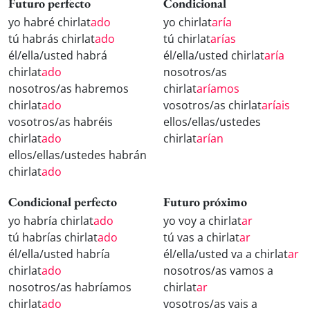
Futuro perfecto
Condicional
yo habré chirlat
ado
yo chirlat
aría
tú habrás chirlat
ado
tú chirlat
arías
él/ella/usted habrá
él/ella/usted chirlat
aría
chirlat
ado
nosotros/as
nosotros/as habremos
chirlat
aríamos
chirlat
ado
vosotros/as chirlat
aríais
vosotros/as habréis
ellos/ellas/ustedes
chirlat
ado
chirlat
arían
ellos/ellas/ustedes habrán
chirlat
ado
Condicional perfecto
Futuro próximo
yo habría chirlat
ado
yo voy a chirlat
ar
tú habrías chirlat
ado
tú vas a chirlat
ar
él/ella/usted habría
él/ella/usted va a chirlat
ar
chirlat
ado
nosotros/as vamos a
nosotros/as habríamos
chirlat
ar
chirlat
ado
vosotros/as vais a