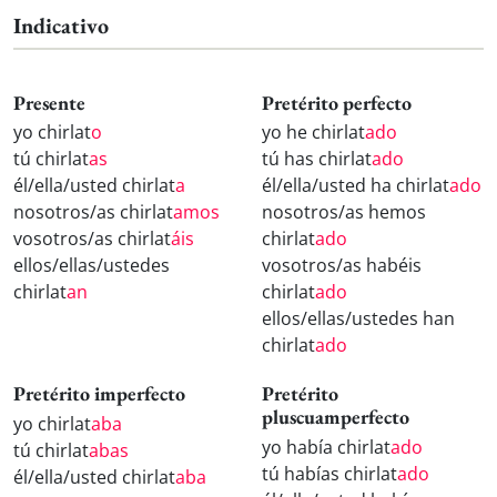
Indicativo
Presente
Pretérito perfecto
yo chirlat
o
yo he chirlat
ado
tú chirlat
as
tú has chirlat
ado
él/ella/usted chirlat
a
él/ella/usted ha chirlat
ado
nosotros/as chirlat
amos
nosotros/as hemos
vosotros/as chirlat
áis
chirlat
ado
ellos/ellas/ustedes
vosotros/as habéis
chirlat
an
chirlat
ado
ellos/ellas/ustedes han
chirlat
ado
Pretérito imperfecto
Pretérito
pluscuamperfecto
yo chirlat
aba
yo había chirlat
ado
tú chirlat
abas
tú habías chirlat
ado
él/ella/usted chirlat
aba