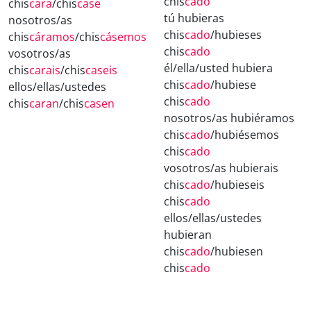
chis
cado
chis
cara
/chis
case
tú hubieras
nosotros/as
chis
cado
/hubieses
chis
cáramos
/chis
cásemos
chis
cado
vosotros/as
él/ella/usted hubiera
chis
carais
/chis
caseis
chis
cado
/hubiese
ellos/ellas/ustedes
chis
cado
chis
caran
/chis
casen
nosotros/as hubiéramos
chis
cado
/hubiésemos
chis
cado
vosotros/as hubierais
chis
cado
/hubieseis
chis
cado
ellos/ellas/ustedes
hubieran
chis
cado
/hubiesen
chis
cado