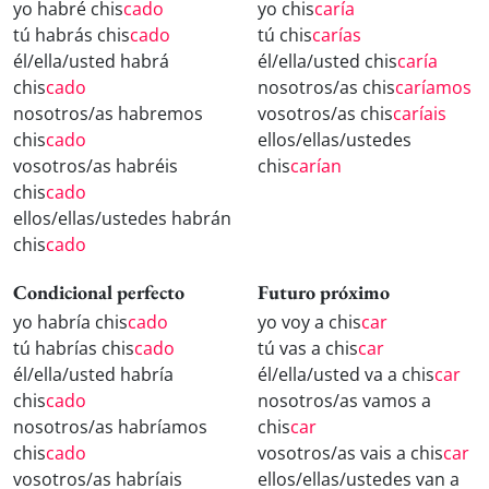
yo habré chis
cado
yo chis
caría
tú habrás chis
cado
tú chis
carías
él/ella/usted habrá
él/ella/usted chis
caría
chis
cado
nosotros/as chis
caríamos
nosotros/as habremos
vosotros/as chis
caríais
chis
cado
ellos/ellas/ustedes
vosotros/as habréis
chis
carían
chis
cado
ellos/ellas/ustedes habrán
chis
cado
Condicional perfecto
Futuro próximo
yo habría chis
cado
yo voy a chis
car
tú habrías chis
cado
tú vas a chis
car
él/ella/usted habría
él/ella/usted va a chis
car
chis
cado
nosotros/as vamos a
nosotros/as habríamos
chis
car
chis
cado
vosotros/as vais a chis
car
vosotros/as habríais
ellos/ellas/ustedes van a