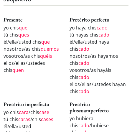
Presente
Pretérito perfecto
yo chis
que
yo haya chis
cado
tú chis
ques
tú hayas chis
cado
él/ella/usted chis
que
él/ella/usted haya
nosotros/as chis
quemos
chis
cado
vosotros/as chis
quéis
nosotros/as hayamos
ellos/ellas/ustedes
chis
cado
chis
quen
vosotros/as hayáis
chis
cado
ellos/ellas/ustedes hayan
chis
cado
Pretérito imperfecto
Pretérito
pluscuamperfecto
yo chis
cara
/chis
case
yo hubiera
tú chis
caras
/chis
cases
chis
cado
/hubiese
él/ella/usted