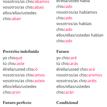
él/ella/usted había
nosotros/as chis
cábamos
chis
cado
vosotros/as chis
cabais
nosotros/as habíamos
ellos/ellas/ustedes
chis
cado
chis
caban
vosotros/as habíais
chis
cado
ellos/ellas/ustedes habían
chis
cado
Pretérito indefinido
Futuro
yo chis
qué
yo chis
caré
tú chis
caste
tú chis
carás
él/ella/usted chis
có
él/ella/usted chis
cará
nosotros/as chis
camos
nosotros/as chis
caremos
vosotros/as chis
casteis
vosotros/as chis
caréis
ellos/ellas/ustedes
ellos/ellas/ustedes
chis
caron
chis
carán
Futuro perfecto
Condicional