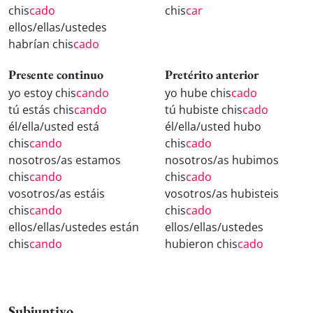
chis
cado
chis
car
ellos/ellas/ustedes
habrían chis
cado
Presente continuo
Pretérito anterior
yo estoy chis
cando
yo hube chis
cado
tú estás chis
cando
tú hubiste chis
cado
él/ella/usted está
él/ella/usted hubo
chis
cando
chis
cado
nosotros/as estamos
nosotros/as hubimos
chis
cando
chis
cado
vosotros/as estáis
vosotros/as hubisteis
chis
cando
chis
cado
ellos/ellas/ustedes están
ellos/ellas/ustedes
chis
cando
hubieron chis
cado
Subjuntivo