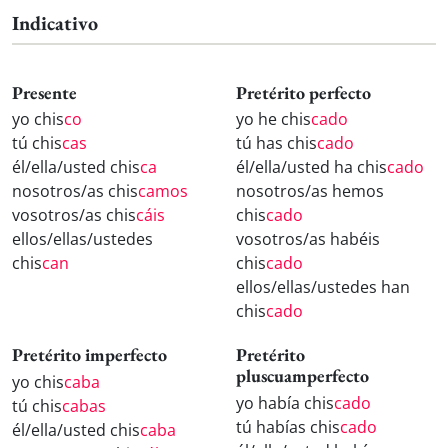
Indicativo
Presente
Pretérito perfecto
yo chis
co
yo he chis
cado
tú chis
cas
tú has chis
cado
él/ella/usted chis
ca
él/ella/usted ha chis
cado
nosotros/as chis
camos
nosotros/as hemos
vosotros/as chis
cáis
chis
cado
ellos/ellas/ustedes
vosotros/as habéis
chis
can
chis
cado
ellos/ellas/ustedes han
chis
cado
Pretérito imperfecto
Pretérito
pluscuamperfecto
yo chis
caba
yo había chis
cado
tú chis
cabas
tú habías chis
cado
él/ella/usted chis
caba