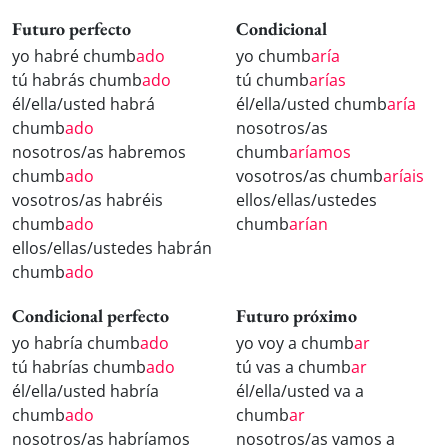
Futuro perfecto
Condicional
yo habré chumb
ado
yo chumb
aría
tú habrás chumb
ado
tú chumb
arías
él/ella/usted habrá
él/ella/usted chumb
aría
chumb
ado
nosotros/as
nosotros/as habremos
chumb
aríamos
chumb
ado
vosotros/as chumb
aríais
vosotros/as habréis
ellos/ellas/ustedes
chumb
ado
chumb
arían
ellos/ellas/ustedes habrán
chumb
ado
Condicional perfecto
Futuro próximo
yo habría chumb
ado
yo voy a chumb
ar
tú habrías chumb
ado
tú vas a chumb
ar
él/ella/usted habría
él/ella/usted va a
chumb
ado
chumb
ar
nosotros/as habríamos
nosotros/as vamos a