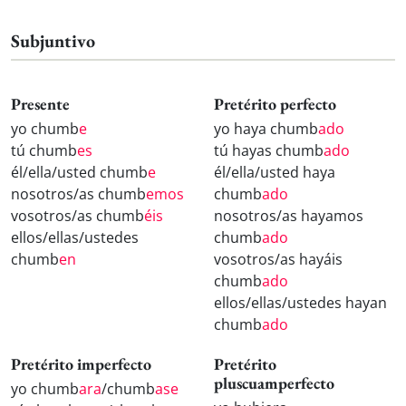
Subjuntivo
Presente
Pretérito perfecto
yo chumb
e
yo haya chumb
ado
tú chumb
es
tú hayas chumb
ado
él/ella/usted chumb
e
él/ella/usted haya
nosotros/as chumb
emos
chumb
ado
vosotros/as chumb
éis
nosotros/as hayamos
ellos/ellas/ustedes
chumb
ado
chumb
en
vosotros/as hayáis
chumb
ado
ellos/ellas/ustedes hayan
chumb
ado
Pretérito imperfecto
Pretérito
pluscuamperfecto
yo chumb
ara
/chumb
ase