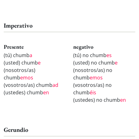
Imperativo
Presente
negativo
(tú) chumb
a
(tú) no chumb
es
(usted) chumb
e
(usted) no chumb
e
(nosotros/as)
(nosotros/as) no
chumb
emos
chumb
emos
(vosotros/as) chumb
ad
(vosotros/as) no
(ustedes) chumb
en
chumb
éis
(ustedes) no chumb
en
Gerundio