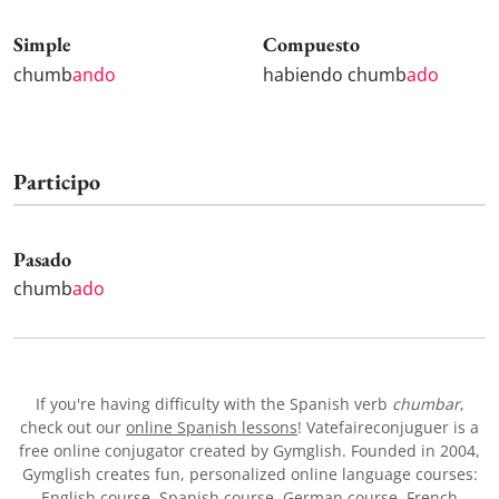
Simple
Compuesto
chumb
ando
habiendo chumb
ado
Participo
Pasado
chumb
ado
If you're having difficulty with the Spanish verb
chumbar
,
check out our
online Spanish lessons
! Vatefaireconjuguer is a
free online conjugator created by Gymglish. Founded in 2004,
Gymglish creates fun, personalized online language courses:
English course
,
Spanish course
,
German course
,
French