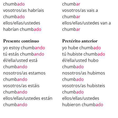
chumb
ado
chumb
ar
vosotros/as habríais
vosotros/as vais a
chumb
ado
chumb
ar
ellos/ellas/ustedes
ellos/ellas/ustedes van a
habrían chumb
ado
chumb
ar
Presente continuo
Pretérito anterior
yo estoy chumb
ando
yo hube chumb
ado
tú estás chumb
ando
tú hubiste chumb
ado
él/ella/usted está
él/ella/usted hubo
chumb
ando
chumb
ado
nosotros/as estamos
nosotros/as hubimos
chumb
ando
chumb
ado
vosotros/as estáis
vosotros/as hubisteis
chumb
ando
chumb
ado
ellos/ellas/ustedes están
ellos/ellas/ustedes
chumb
ando
hubieron chumb
ado