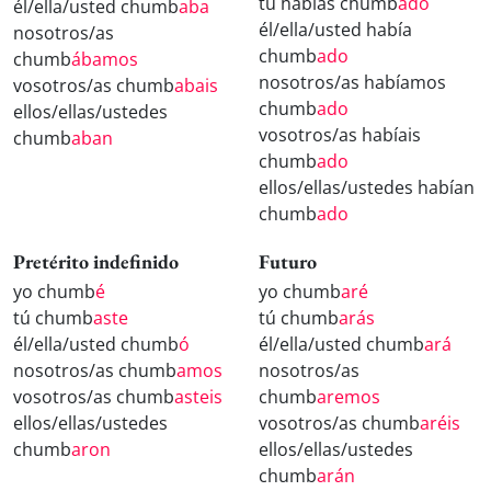
tú habías chumb
ado
él/ella/usted chumb
aba
él/ella/usted había
nosotros/as
chumb
ado
chumb
ábamos
nosotros/as habíamos
vosotros/as chumb
abais
chumb
ado
ellos/ellas/ustedes
vosotros/as habíais
chumb
aban
chumb
ado
ellos/ellas/ustedes habían
chumb
ado
Pretérito indefinido
Futuro
yo chumb
é
yo chumb
aré
tú chumb
aste
tú chumb
arás
él/ella/usted chumb
ó
él/ella/usted chumb
ará
nosotros/as chumb
amos
nosotros/as
vosotros/as chumb
asteis
chumb
aremos
ellos/ellas/ustedes
vosotros/as chumb
aréis
chumb
aron
ellos/ellas/ustedes
chumb
arán