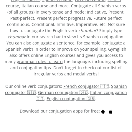
course
,
Italian course
and more. Conjugate all Spanish verbs
(of all groups) in every tense and mode: Indicative, Present,
Past-perfect, Present perfect progressive, Future perfect
continuous, Conditional, Infinitive, Imperative, etc. Not sure
how to conjugate the English verb
chumbar
? Simply type
chumbar
in our search bar to view its Spanish conjugation.
You can also conjugate a sentence, for example 'conjugate a
Spanish verb’! In order to improve on your spelling, Gymglish
also offers online English courses and gives you access to
many
grammar rules to learn
the language, including spelling
and conjugation tips. Don't forget to check out our list of
irregular verbs
and
modal verbs
!
Our online verb conjugators:
French conjugator 🇫🇷
,
Spanish
conjugator 🇪🇸
,
German conjugation 🇩🇪
,
Italian conjugation
🇮🇹
,
English conjugation 🇬🇧
.
Download our conjugation apps for free: