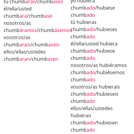
yo hubiera
tú chumb
aras
/chumb
ases
chumb
ado
/hubiese
él/ella/usted
chumb
ado
chumb
ara
/chumb
ase
tú hubieras
nosotros/as
chumb
ado
/hubieses
chumb
áramos
/chumb
ásemos
chumb
ado
vosotros/as
él/ella/usted hubiera
chumb
arais
/chumb
aseis
chumb
ado
/hubiese
ellos/ellas/ustedes
chumb
ado
chumb
aran
/chumb
asen
nosotros/as hubiéramos
chumb
ado
/hubiésemos
chumb
ado
vosotros/as hubierais
chumb
ado
/hubieseis
chumb
ado
ellos/ellas/ustedes
hubieran
chumb
ado
/hubiesen
chumb
ado