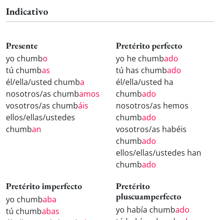
Indicativo
Presente
Pretérito perfecto
yo chumb
o
yo he chumb
ado
tú chumb
as
tú has chumb
ado
él/ella/usted chumb
a
él/ella/usted ha
nosotros/as chumb
amos
chumb
ado
vosotros/as chumb
áis
nosotros/as hemos
ellos/ellas/ustedes
chumb
ado
chumb
an
vosotros/as habéis
chumb
ado
ellos/ellas/ustedes han
chumb
ado
Pretérito imperfecto
Pretérito
pluscuamperfecto
yo chumb
aba
yo había chumb
ado
tú chumb
abas