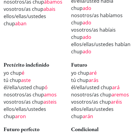
él/ella/usted había
nosotros/as chup
ábamos
chup
ado
vosotros/as chup
abais
nosotros/as habíamos
ellos/ellas/ustedes
chup
ado
chup
aban
vosotros/as habíais
chup
ado
ellos/ellas/ustedes habían
chup
ado
Pretérito indefinido
Futuro
yo chup
é
yo chup
aré
tú chup
aste
tú chup
arás
él/ella/usted chup
ó
él/ella/usted chup
ará
nosotros/as chup
amos
nosotros/as chup
aremos
vosotros/as chup
asteis
vosotros/as chup
aréis
ellos/ellas/ustedes
ellos/ellas/ustedes
chup
aron
chup
arán
Futuro perfecto
Condicional