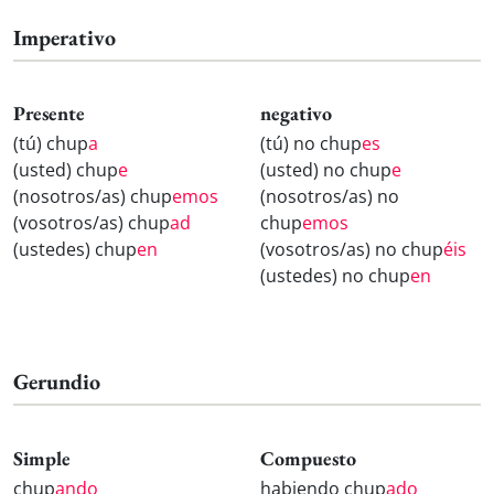
Imperativo
Presente
negativo
(tú) chup
a
(tú) no chup
es
(usted) chup
e
(usted) no chup
e
(nosotros/as) chup
emos
(nosotros/as) no
(vosotros/as) chup
ad
chup
emos
(ustedes) chup
en
(vosotros/as) no chup
éis
(ustedes) no chup
en
Gerundio
Simple
Compuesto
chup
ando
habiendo chup
ado