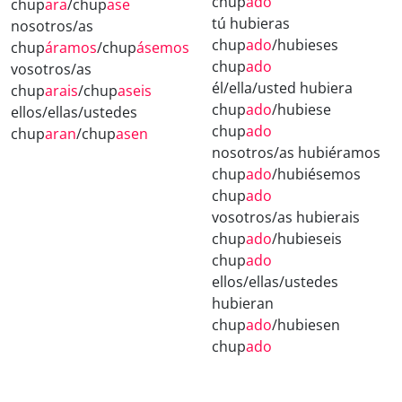
chup
ado
chup
ara
/chup
ase
tú hubieras
nosotros/as
chup
ado
/hubieses
chup
áramos
/chup
ásemos
chup
ado
vosotros/as
él/ella/usted hubiera
chup
arais
/chup
aseis
chup
ado
/hubiese
ellos/ellas/ustedes
chup
ado
chup
aran
/chup
asen
nosotros/as hubiéramos
chup
ado
/hubiésemos
chup
ado
vosotros/as hubierais
chup
ado
/hubieseis
chup
ado
ellos/ellas/ustedes
hubieran
chup
ado
/hubiesen
chup
ado