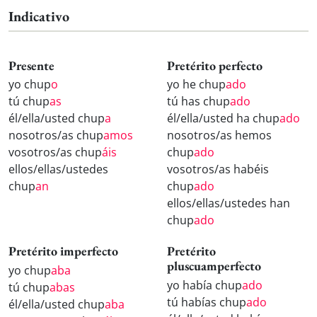
Indicativo
Presente
Pretérito perfecto
yo chup
o
yo he chup
ado
tú chup
as
tú has chup
ado
él/ella/usted chup
a
él/ella/usted ha chup
ado
nosotros/as chup
amos
nosotros/as hemos
vosotros/as chup
áis
chup
ado
ellos/ellas/ustedes
vosotros/as habéis
chup
an
chup
ado
ellos/ellas/ustedes han
chup
ado
Pretérito imperfecto
Pretérito
pluscuamperfecto
yo chup
aba
yo había chup
ado
tú chup
abas
tú habías chup
ado
él/ella/usted chup
aba