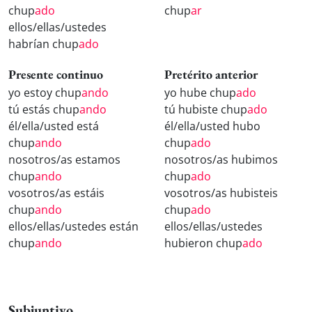
chup
ado
chup
ar
ellos/ellas/ustedes
habrían chup
ado
Presente continuo
Pretérito anterior
yo estoy chup
ando
yo hube chup
ado
tú estás chup
ando
tú hubiste chup
ado
él/ella/usted está
él/ella/usted hubo
chup
ando
chup
ado
nosotros/as estamos
nosotros/as hubimos
chup
ando
chup
ado
vosotros/as estáis
vosotros/as hubisteis
chup
ando
chup
ado
ellos/ellas/ustedes están
ellos/ellas/ustedes
chup
ando
hubieron chup
ado
Subjuntivo