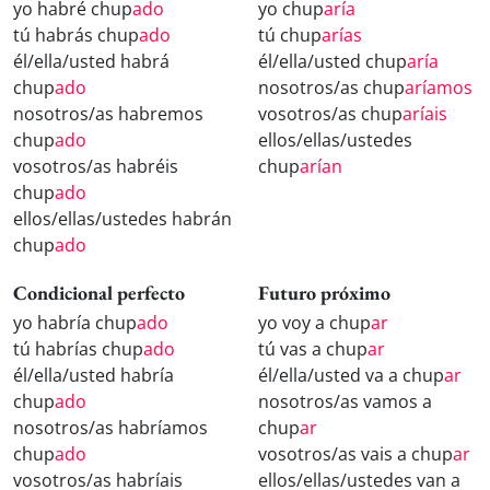
yo habré chup
ado
yo chup
aría
tú habrás chup
ado
tú chup
arías
él/ella/usted habrá
él/ella/usted chup
aría
chup
ado
nosotros/as chup
aríamos
nosotros/as habremos
vosotros/as chup
aríais
chup
ado
ellos/ellas/ustedes
vosotros/as habréis
chup
arían
chup
ado
ellos/ellas/ustedes habrán
chup
ado
Condicional perfecto
Futuro próximo
yo habría chup
ado
yo voy a chup
ar
tú habrías chup
ado
tú vas a chup
ar
él/ella/usted habría
él/ella/usted va a chup
ar
chup
ado
nosotros/as vamos a
nosotros/as habríamos
chup
ar
chup
ado
vosotros/as vais a chup
ar
vosotros/as habríais
ellos/ellas/ustedes van a