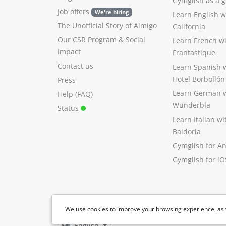
Gymglish as a gi
Job offers
We're hiring
Learn English 
The Unofficial Story of Aimigo
California
Our CSR Program
&
Social
Learn French w
Impact
Frantastique
Contact us
Learn Spanish 
Hotel Borbollón
Press
Learn German 
Help (FAQ)
Wunderbla
Status
Learn Italian w
Baldoria
Gymglish for A
Gymglish for iO
We use cookies to improve your browsing experience, as 
English