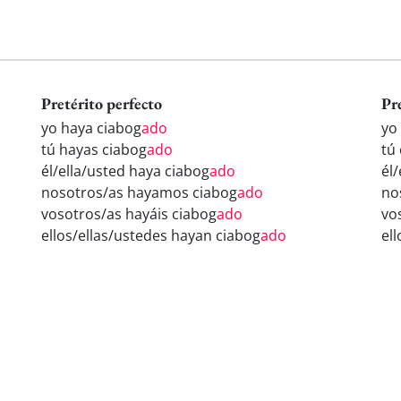
Pretérito perfecto
Pr
yo haya ciabog
ado
yo
tú hayas ciabog
ado
tú
él/ella/usted haya ciabog
ado
él
nosotros/as hayamos ciabog
ado
no
vosotros/as hayáis ciabog
ado
vo
ellos/ellas/ustedes hayan ciabog
ado
el