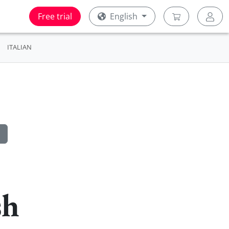
Free trial
English
ITALIAN
sh