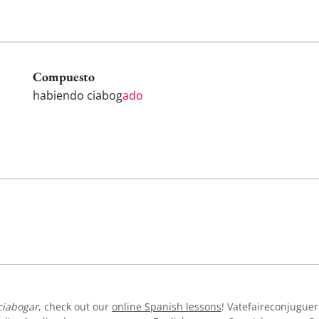
Compuesto
habiendo ciabog
ado
ciabogar
, check out our
online Spanish lessons
! Vatefaireconjuguer