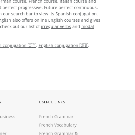
rman course
,
French course
,
Italian course
and
t perfect progressive, Future perfect continuous,
n our search bar to view its Spanish conjugation.
glish also offers online English courses and gives
check out our list of
irregular verbs
and
modal
an conjugation 🇮🇹
,
English conjugation 🇬🇧
.
S
USEFUL LINKS
Business
French Grammar
French Vocabulary
ner
French Grammar &