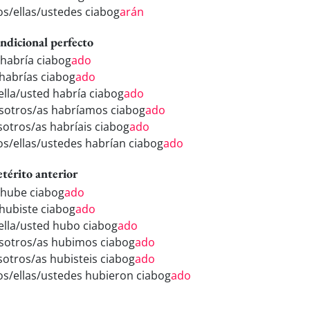
los/ellas/ustedes ciabog
arán
ndicional perfecto
 habría ciabog
ado
 habrías ciabog
ado
/ella/usted habría ciabog
ado
sotros/as habríamos ciabog
ado
sotros/as habríais ciabog
ado
los/ellas/ustedes habrían ciabog
ado
etérito anterior
 hube ciabog
ado
 hubiste ciabog
ado
/ella/usted hubo ciabog
ado
sotros/as hubimos ciabog
ado
sotros/as hubisteis ciabog
ado
los/ellas/ustedes hubieron ciabog
ado