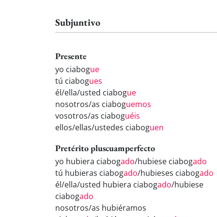
Subjuntivo
Presente
yo ciabog
ue
tú ciabog
ues
él/ella/usted ciabog
ue
nosotros/as ciabog
uemos
vosotros/as ciabog
uéis
ellos/ellas/ustedes ciabog
uen
Pretérito pluscuamperfecto
yo hubiera ciabog
ado
/hubiese ciabog
ado
tú hubieras ciabog
ado
/hubieses ciabog
ado
él/ella/usted hubiera ciabog
ado
/hubiese
ciabog
ado
nosotros/as hubiéramos