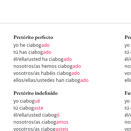
Pretérito perfecto
Pr
yo he ciabog
ado
yo
tú has ciabog
ado
tú
él/ella/usted ha ciabog
ado
él
nosotros/as hemos ciabog
ado
no
vosotros/as habéis ciabog
ado
vo
ellos/ellas/ustedes han ciabog
ado
el
Pretérito indefinido
Fu
yo ciabog
ué
yo
tú ciabog
aste
tú
él/ella/usted ciabog
ó
él
nosotros/as ciabog
amos
no
vosotros/as ciabog
asteis
vo