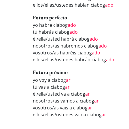
ellos/ellas/ustedes habían ciabog
ado
Futuro perfecto
yo habré ciabog
ado
tú habrás ciabog
ado
él/ella/usted habrá ciabog
ado
nosotros/as habremos ciabog
ado
vosotros/as habréis ciabog
ado
ellos/ellas/ustedes habrán ciabog
ado
Futuro próximo
yo voy a ciabog
ar
tú vas a ciabog
ar
él/ella/usted va a ciabog
ar
nosotros/as vamos a ciabog
ar
vosotros/as vais a ciabog
ar
ellos/ellas/ustedes van a ciabog
ar