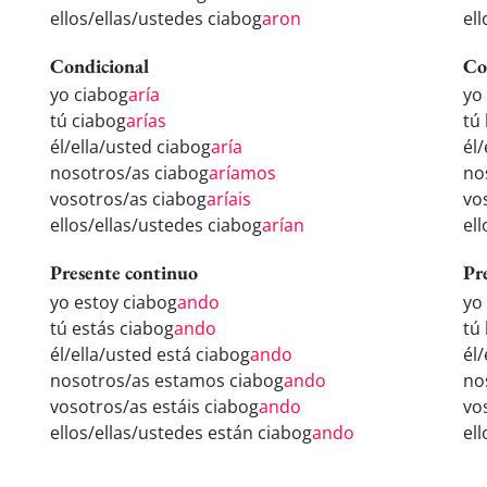
ellos/ellas/ustedes ciabog
aron
el
Condicional
Co
yo ciabog
aría
yo
tú ciabog
arías
tú
él/ella/usted ciabog
aría
él
nosotros/as ciabog
aríamos
no
vosotros/as ciabog
aríais
vo
ellos/ellas/ustedes ciabog
arían
el
Presente continuo
Pr
yo estoy ciabog
ando
yo
tú estás ciabog
ando
tú
él/ella/usted está ciabog
ando
él
nosotros/as estamos ciabog
ando
no
vosotros/as estáis ciabog
ando
vo
ellos/ellas/ustedes están ciabog
ando
el