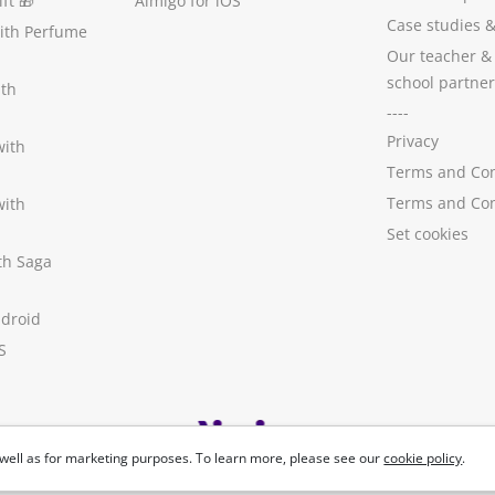
ft
🎁
Aimigo for iOS
Case studies
with Perfume
Our teacher &
school partner
ith
----
Privacy
with
Terms and Con
Terms and Con
with
Set cookies
ith Saga
ndroid
S
well as for marketing purposes. To learn more, please see our
cookie policy
.