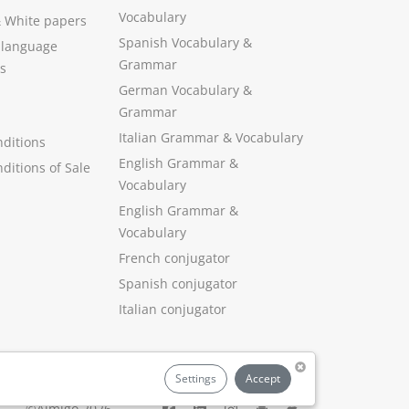
Vocabulary
&
White papers
Spanish Vocabulary
&
 language
Grammar
s
German Vocabulary
&
Grammar
Italian Grammar
&
Vocabulary
ditions
English Grammar
&
ditions of Sale
Vocabulary
English Grammar &
Vocabulary
French conjugator
Spanish conjugator
Italian conjugator
Settings
Accept
©Aimigo 2026