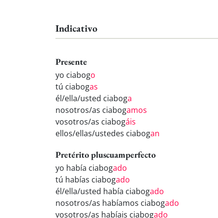
Indicativo
Presente
yo ciabog
o
tú ciabog
as
él/ella/usted ciabog
a
nosotros/as ciabog
amos
vosotros/as ciabog
áis
ellos/ellas/ustedes ciabog
an
Pretérito pluscuamperfecto
yo había ciabog
ado
tú habías ciabog
ado
él/ella/usted había ciabog
ado
nosotros/as habíamos ciabog
ado
vosotros/as habíais ciabog
ado