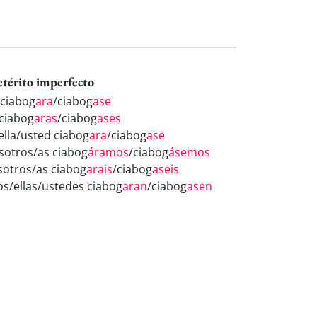
etérito imperfecto
 ciabog
ara
/ciabog
ase
 ciabog
aras
/ciabog
ases
/ella/usted ciabog
ara
/ciabog
ase
sotros/as ciabog
áramos
/ciabog
ásemos
sotros/as ciabog
arais
/ciabog
aseis
los/ellas/ustedes ciabog
aran
/ciabog
asen