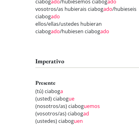
ciabog
ado
/hubiésemos ciabog
ado
vosotros/as hubierais ciabog
ado
/hubieseis
ciabog
ado
ellos/ellas/ustedes hubieran
ciabog
ado
/hubiesen ciabog
ado
Imperativo
Presente
(tú) ciabog
a
(usted) ciabog
ue
(nosotros/as) ciabog
uemos
(vosotros/as) ciabog
ad
(ustedes) ciabog
uen