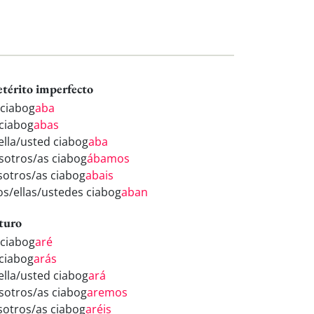
etérito imperfecto
 ciabog
aba
 ciabog
abas
/ella/usted ciabog
aba
sotros/as ciabog
ábamos
sotros/as ciabog
abais
los/ellas/ustedes ciabog
aban
turo
 ciabog
aré
 ciabog
arás
/ella/usted ciabog
ará
sotros/as ciabog
aremos
sotros/as ciabog
aréis