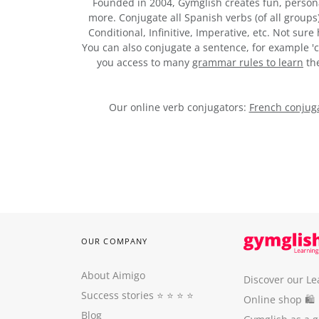
Founded in 2004, Gymglish creates fun, person
more. Conjugate all Spanish verbs (of all groups
Conditional, Infinitive, Imperative, etc. Not sur
You can also conjugate a sentence, for example 'c
you access to many
grammar rules to learn
the
Our online verb conjugators:
French conjuga
OUR COMPANY
About Aimigo
Discover our Le
Success stories
⭐️ ⭐️ ⭐️ ⭐️
Online shop 🛍
Blog