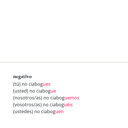
negativo
(tú) no ciabog
ues
(usted) no ciabog
ue
(nosotros/as) no ciabog
uemos
(vosotros/as) no ciabog
uéis
(ustedes) no ciabog
uen