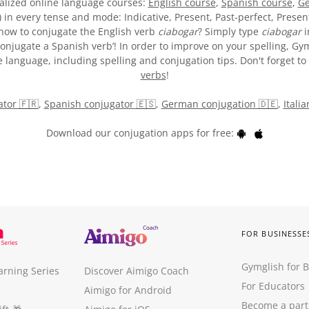
alized online language courses:
English course
,
Spanish course
,
Ge
) in every tense and mode: Indicative, Present, Past-perfect, Presen
e how to conjugate the English verb
ciabogar
? Simply type
ciabogar
i
onjugate a Spanish verb’! In order to improve on your spelling, Gym
 language, including spelling and conjugation tips. Don't forget to 
verbs
!
tor 🇫🇷
,
Spanish conjugator 🇪🇸
,
German conjugation 🇩🇪
,
Itali
Download our conjugation apps for free:
FOR BUSINESSE
Gymglish for 
arning Series
Discover Aimigo Coach
For Educators
Aimigo for Android
Become a part