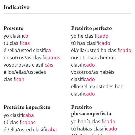
Indicativo
Presente
Pretérito perfecto
yo clasifi
co
yo he clasifi
cado
tú clasifi
cas
tú has clasifi
cado
él/ella/usted clasifi
ca
él/ella/usted ha clasifi
cado
nosotros/as clasifi
camos
nosotros/as hemos
vosotros/as clasifi
cáis
clasifi
cado
ellos/ellas/ustedes
vosotros/as habéis
clasifi
can
clasifi
cado
ellos/ellas/ustedes han
clasifi
cado
Pretérito imperfecto
Pretérito
pluscuamperfecto
yo clasifi
caba
yo había clasifi
cado
tú clasifi
cabas
tú habías clasifi
cado
él/ella/usted clasifi
caba