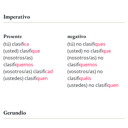
Imperativo
Presente
negativo
(tú) clasifi
ca
(tú) no clasifi
ques
(usted) clasifi
que
(usted) no clasifi
que
(nosotros/as)
(nosotros/as) no
clasifi
quemos
clasifi
quemos
(vosotros/as) clasifi
cad
(vosotros/as) no
(ustedes) clasifi
quen
clasifi
quéis
(ustedes) no clasifi
quen
Gerundio