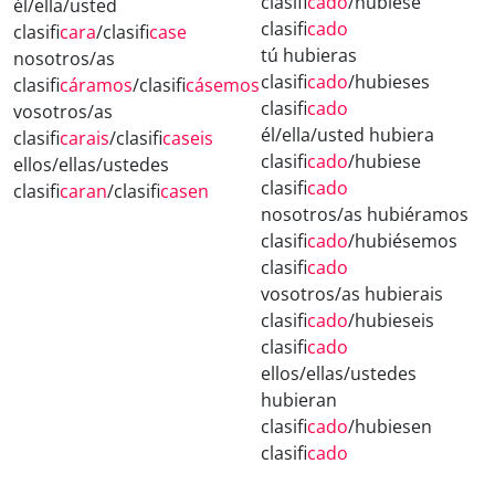
clasifi
cado
/hubiese
él/ella/usted
clasifi
cado
clasifi
cara
/clasifi
case
tú hubieras
nosotros/as
clasifi
cado
/hubieses
clasifi
cáramos
/clasifi
cásemos
clasifi
cado
vosotros/as
él/ella/usted hubiera
clasifi
carais
/clasifi
caseis
clasifi
cado
/hubiese
ellos/ellas/ustedes
clasifi
cado
clasifi
caran
/clasifi
casen
nosotros/as hubiéramos
clasifi
cado
/hubiésemos
clasifi
cado
vosotros/as hubierais
clasifi
cado
/hubieseis
clasifi
cado
ellos/ellas/ustedes
hubieran
clasifi
cado
/hubiesen
clasifi
cado