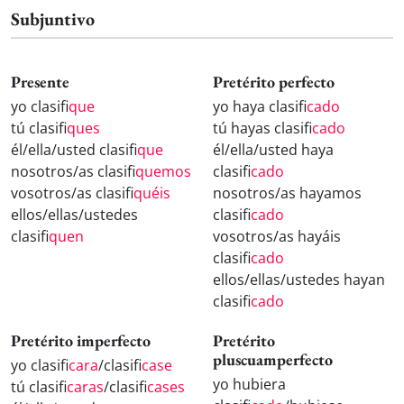
Subjuntivo
Presente
Pretérito perfecto
yo clasifi
que
yo haya clasifi
cado
tú clasifi
ques
tú hayas clasifi
cado
él/ella/usted clasifi
que
él/ella/usted haya
nosotros/as clasifi
quemos
clasifi
cado
vosotros/as clasifi
quéis
nosotros/as hayamos
ellos/ellas/ustedes
clasifi
cado
clasifi
quen
vosotros/as hayáis
clasifi
cado
ellos/ellas/ustedes hayan
clasifi
cado
Pretérito imperfecto
Pretérito
pluscuamperfecto
yo clasifi
cara
/clasifi
case
yo hubiera
tú clasifi
caras
/clasifi
cases