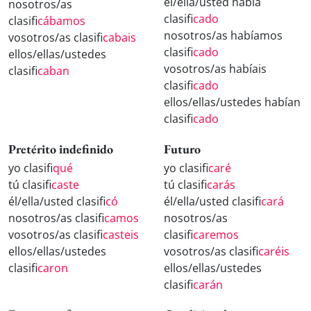
él/ella/usted había
nosotros/as
clasifi
cado
clasifi
cábamos
nosotros/as habíamos
vosotros/as clasifi
cabais
clasifi
cado
ellos/ellas/ustedes
vosotros/as habíais
clasifi
caban
clasifi
cado
ellos/ellas/ustedes habían
clasifi
cado
Pretérito indefinido
Futuro
yo clasifi
qué
yo clasifi
caré
tú clasifi
caste
tú clasifi
carás
él/ella/usted clasifi
có
él/ella/usted clasifi
cará
nosotros/as clasifi
camos
nosotros/as
vosotros/as clasifi
casteis
clasifi
caremos
ellos/ellas/ustedes
vosotros/as clasifi
caréis
clasifi
caron
ellos/ellas/ustedes
clasifi
carán