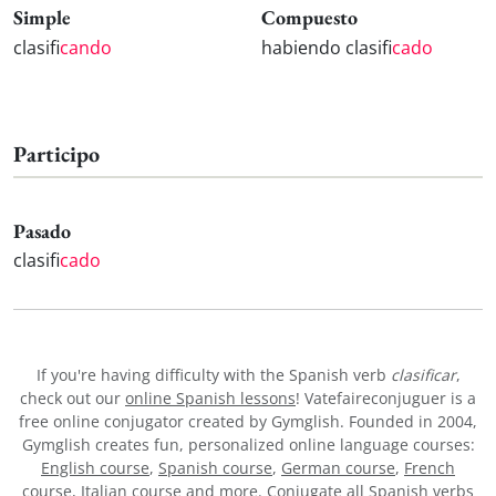
Simple
Compuesto
clasifi
cando
habiendo clasifi
cado
Participo
Pasado
clasifi
cado
If you're having difficulty with the Spanish verb
clasificar
,
check out our
online Spanish lessons
! Vatefaireconjuguer is a
free online conjugator created by Gymglish. Founded in 2004,
Gymglish creates fun, personalized online language courses:
English course
,
Spanish course
,
German course
,
French
course
,
Italian course
and more. Conjugate all Spanish verbs