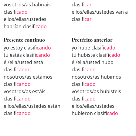
vosotros/as habríais
clasifi
car
clasifi
cado
ellos/ellas/ustedes van a
ellos/ellas/ustedes
clasifi
car
habrían clasifi
cado
Presente continuo
Pretérito anterior
yo estoy clasifi
cando
yo hube clasifi
cado
tú estás clasifi
cando
tú hubiste clasifi
cado
él/ella/usted está
él/ella/usted hubo
clasifi
cando
clasifi
cado
nosotros/as estamos
nosotros/as hubimos
clasifi
cando
clasifi
cado
vosotros/as estáis
vosotros/as hubisteis
clasifi
cando
clasifi
cado
ellos/ellas/ustedes están
ellos/ellas/ustedes
clasifi
cando
hubieron clasifi
cado