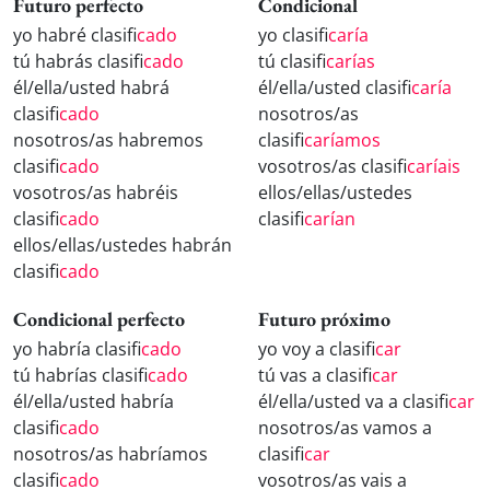
Futuro perfecto
Condicional
yo habré clasifi
cado
yo clasifi
caría
tú habrás clasifi
cado
tú clasifi
carías
él/ella/usted habrá
él/ella/usted clasifi
caría
clasifi
cado
nosotros/as
nosotros/as habremos
clasifi
caríamos
clasifi
cado
vosotros/as clasifi
caríais
vosotros/as habréis
ellos/ellas/ustedes
clasifi
cado
clasifi
carían
ellos/ellas/ustedes habrán
clasifi
cado
Condicional perfecto
Futuro próximo
yo habría clasifi
cado
yo voy a clasifi
car
tú habrías clasifi
cado
tú vas a clasifi
car
él/ella/usted habría
él/ella/usted va a clasifi
car
clasifi
cado
nosotros/as vamos a
nosotros/as habríamos
clasifi
car
clasifi
cado
vosotros/as vais a