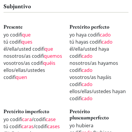
Subjuntivo
Presente
Pretérito perfecto
yo codifi
que
yo haya codifi
cado
tú codifi
ques
tú hayas codifi
cado
él/ella/usted codifi
que
él/ella/usted haya
nosotros/as codifi
quemos
codifi
cado
vosotros/as codifi
quéis
nosotros/as hayamos
ellos/ellas/ustedes
codifi
cado
codifi
quen
vosotros/as hayáis
codifi
cado
ellos/ellas/ustedes hayan
codifi
cado
Pretérito imperfecto
Pretérito
pluscuamperfecto
yo codifi
cara
/codifi
case
yo hubiera
tú codifi
caras
/codifi
cases