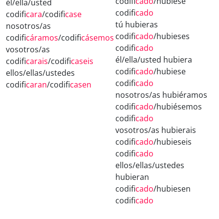
codifi
cado
/hubiese
él/ella/usted
codifi
cado
codifi
cara
/codifi
case
tú hubieras
nosotros/as
codifi
cado
/hubieses
codifi
cáramos
/codifi
cásemos
codifi
cado
vosotros/as
él/ella/usted hubiera
codifi
carais
/codifi
caseis
codifi
cado
/hubiese
ellos/ellas/ustedes
codifi
cado
codifi
caran
/codifi
casen
nosotros/as hubiéramos
codifi
cado
/hubiésemos
codifi
cado
vosotros/as hubierais
codifi
cado
/hubieseis
codifi
cado
ellos/ellas/ustedes
hubieran
codifi
cado
/hubiesen
codifi
cado