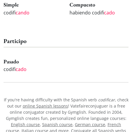
Simple
Compuesto
codifi
cando
habiendo codifi
cado
Participo
Pasado
codifi
cado
If you're having difficulty with the Spanish verb
codificar
, check
out our
online Spanish lessons
! Vatefaireconjuguer is a free
online conjugator created by Gymglish. Founded in 2004,
Gymglish creates fun, personalized online language courses:
English course
,
Spanish course
,
German course
,
French
course
,
Italian course
and more. Conjugate all Spanish verbs