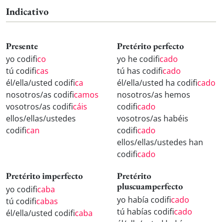
Indicativo
Presente
Pretérito perfecto
yo codifi
co
yo he codifi
cado
tú codifi
cas
tú has codifi
cado
él/ella/usted codifi
ca
él/ella/usted ha codifi
cado
nosotros/as codifi
camos
nosotros/as hemos
vosotros/as codifi
cáis
codifi
cado
ellos/ellas/ustedes
vosotros/as habéis
codifi
can
codifi
cado
ellos/ellas/ustedes han
codifi
cado
Pretérito imperfecto
Pretérito
pluscuamperfecto
yo codifi
caba
yo había codifi
cado
tú codifi
cabas
tú habías codifi
cado
él/ella/usted codifi
caba