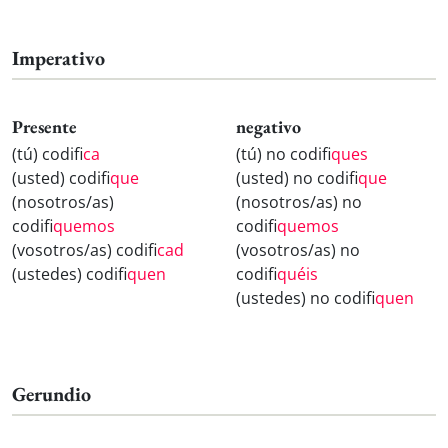
Imperativo
Presente
negativo
(tú) codifi
ca
(tú) no codifi
ques
(usted) codifi
que
(usted) no codifi
que
(nosotros/as)
(nosotros/as) no
codifi
quemos
codifi
quemos
(vosotros/as) codifi
cad
(vosotros/as) no
(ustedes) codifi
quen
codifi
quéis
(ustedes) no codifi
quen
Gerundio