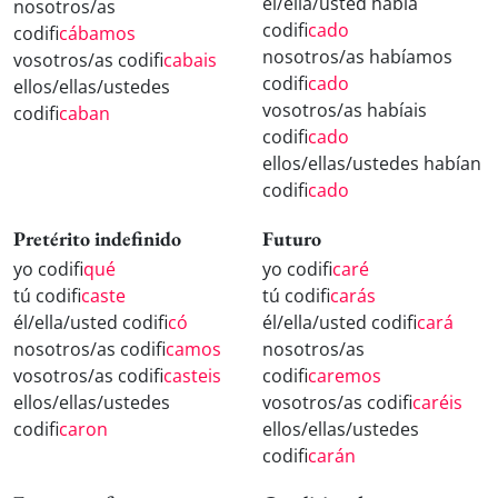
él/ella/usted había
nosotros/as
codifi
cado
codifi
cábamos
nosotros/as habíamos
vosotros/as codifi
cabais
codifi
cado
ellos/ellas/ustedes
vosotros/as habíais
codifi
caban
codifi
cado
ellos/ellas/ustedes habían
codifi
cado
Pretérito indefinido
Futuro
yo codifi
qué
yo codifi
caré
tú codifi
caste
tú codifi
carás
él/ella/usted codifi
có
él/ella/usted codifi
cará
nosotros/as codifi
camos
nosotros/as
vosotros/as codifi
casteis
codifi
caremos
ellos/ellas/ustedes
vosotros/as codifi
caréis
codifi
caron
ellos/ellas/ustedes
codifi
carán