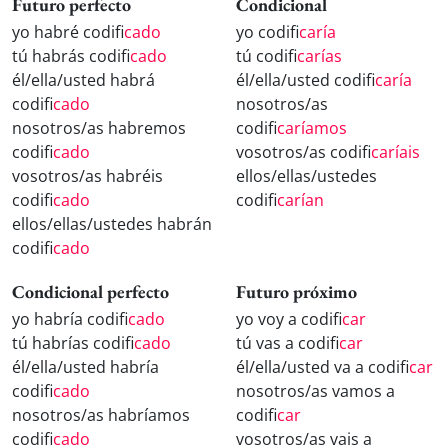
Futuro perfecto
Condicional
yo habré codifi
cado
yo codifi
caría
tú habrás codifi
cado
tú codifi
carías
él/ella/usted habrá
él/ella/usted codifi
caría
codifi
cado
nosotros/as
nosotros/as habremos
codifi
caríamos
codifi
cado
vosotros/as codifi
caríais
vosotros/as habréis
ellos/ellas/ustedes
codifi
cado
codifi
carían
ellos/ellas/ustedes habrán
codifi
cado
Condicional perfecto
Futuro próximo
yo habría codifi
cado
yo voy a codifi
car
tú habrías codifi
cado
tú vas a codifi
car
él/ella/usted habría
él/ella/usted va a codifi
car
codifi
cado
nosotros/as vamos a
nosotros/as habríamos
codifi
car
codifi
cado
vosotros/as vais a