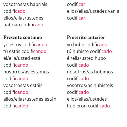
vosotros/as habríais
codifi
car
codifi
cado
ellos/ellas/ustedes van a
ellos/ellas/ustedes
codifi
car
habrían codifi
cado
Presente continuo
Pretérito anterior
yo estoy codifi
cando
yo hube codifi
cado
tú estás codifi
cando
tú hubiste codifi
cado
él/ella/usted está
él/ella/usted hubo
codifi
cando
codifi
cado
nosotros/as estamos
nosotros/as hubimos
codifi
cando
codifi
cado
vosotros/as estáis
vosotros/as hubisteis
codifi
cando
codifi
cado
ellos/ellas/ustedes están
ellos/ellas/ustedes
codifi
cando
hubieron codifi
cado