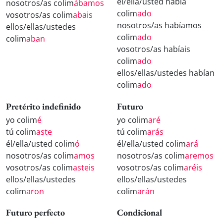
él/ella/usted había
nosotros/as colim
ábamos
colim
ado
vosotros/as colim
abais
nosotros/as habíamos
ellos/ellas/ustedes
colim
ado
colim
aban
vosotros/as habíais
colim
ado
ellos/ellas/ustedes habían
colim
ado
Pretérito indefinido
Futuro
yo colim
é
yo colim
aré
tú colim
aste
tú colim
arás
él/ella/usted colim
ó
él/ella/usted colim
ará
nosotros/as colim
amos
nosotros/as colim
aremos
vosotros/as colim
asteis
vosotros/as colim
aréis
ellos/ellas/ustedes
ellos/ellas/ustedes
colim
aron
colim
arán
Futuro perfecto
Condicional