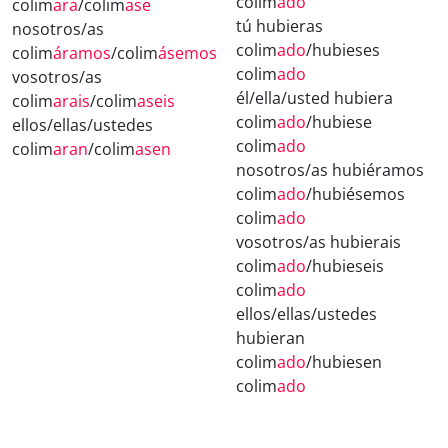
colim
ado
colim
ara
/colim
ase
tú hubieras
nosotros/as
colim
ado
/hubieses
colim
áramos
/colim
ásemos
colim
ado
vosotros/as
él/ella/usted hubiera
colim
arais
/colim
aseis
colim
ado
/hubiese
ellos/ellas/ustedes
colim
ado
colim
aran
/colim
asen
nosotros/as hubiéramos
colim
ado
/hubiésemos
colim
ado
vosotros/as hubierais
colim
ado
/hubieseis
colim
ado
ellos/ellas/ustedes
hubieran
colim
ado
/hubiesen
colim
ado