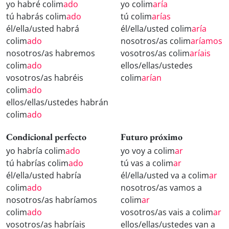
yo habré colim
ado
yo colim
aría
tú habrás colim
ado
tú colim
arías
él/ella/usted habrá
él/ella/usted colim
aría
colim
ado
nosotros/as colim
aríamos
nosotros/as habremos
vosotros/as colim
aríais
colim
ado
ellos/ellas/ustedes
vosotros/as habréis
colim
arían
colim
ado
ellos/ellas/ustedes habrán
colim
ado
Condicional perfecto
Futuro próximo
yo habría colim
ado
yo voy a colim
ar
tú habrías colim
ado
tú vas a colim
ar
él/ella/usted habría
él/ella/usted va a colim
ar
colim
ado
nosotros/as vamos a
nosotros/as habríamos
colim
ar
colim
ado
vosotros/as vais a colim
ar
vosotros/as habríais
ellos/ellas/ustedes van a