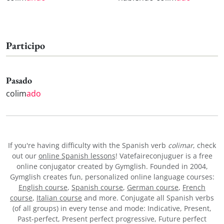
Participo
Pasado
colim
ado
If you're having difficulty with the Spanish verb
colimar
, check
out our
online Spanish lessons
! Vatefaireconjuguer is a free
online conjugator created by Gymglish. Founded in 2004,
Gymglish creates fun, personalized online language courses:
English course
,
Spanish course
,
German course
,
French
course
,
Italian course
and more. Conjugate all Spanish verbs
(of all groups) in every tense and mode: Indicative, Present,
Past-perfect, Present perfect progressive, Future perfect