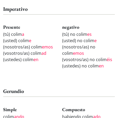
Imperativo
Presente
negativo
(tú) colim
a
(tú) no colim
es
(usted) colim
e
(usted) no colim
e
(nosotros/as) colim
emos
(nosotros/as) no
(vosotros/as) colim
ad
colim
emos
(ustedes) colim
en
(vosotros/as) no colim
éis
(ustedes) no colim
en
Gerundio
Simple
Compuesto
colim
ando
habiendo colim
ado