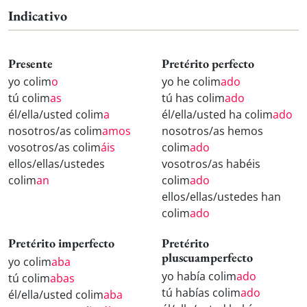
Indicativo
Presente
Pretérito perfecto
yo colim
o
yo he colim
ado
tú colim
as
tú has colim
ado
él/ella/usted colim
a
él/ella/usted ha colim
ado
nosotros/as colim
amos
nosotros/as hemos
vosotros/as colim
áis
colim
ado
ellos/ellas/ustedes
vosotros/as habéis
colim
an
colim
ado
ellos/ellas/ustedes han
colim
ado
Pretérito imperfecto
Pretérito
pluscuamperfecto
yo colim
aba
yo había colim
ado
tú colim
abas
tú habías colim
ado
él/ella/usted colim
aba