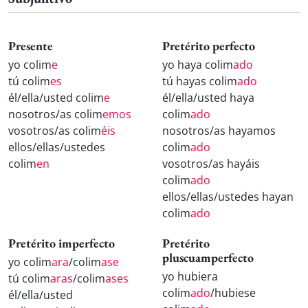
Presente
Pretérito perfecto
yo colim
e
yo haya colim
ado
tú colim
es
tú hayas colim
ado
él/ella/usted colim
e
él/ella/usted haya
nosotros/as colim
emos
colim
ado
vosotros/as colim
éis
nosotros/as hayamos
ellos/ellas/ustedes
colim
ado
colim
en
vosotros/as hayáis
colim
ado
ellos/ellas/ustedes hayan
colim
ado
Pretérito imperfecto
Pretérito
pluscuamperfecto
yo colim
ara
/colim
ase
yo hubiera
tú colim
aras
/colim
ases
colim
ado
/hubiese
él/ella/usted