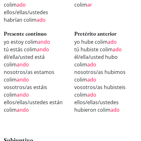
colim
ado
colim
ar
ellos/ellas/ustedes
habrían colim
ado
Presente continuo
Pretérito anterior
yo estoy colim
ando
yo hube colim
ado
tú estás colim
ando
tú hubiste colim
ado
él/ella/usted está
él/ella/usted hubo
colim
ando
colim
ado
nosotros/as estamos
nosotros/as hubimos
colim
ando
colim
ado
vosotros/as estáis
vosotros/as hubisteis
colim
ando
colim
ado
ellos/ellas/ustedes están
ellos/ellas/ustedes
colim
ando
hubieron colim
ado
Subjuntivo