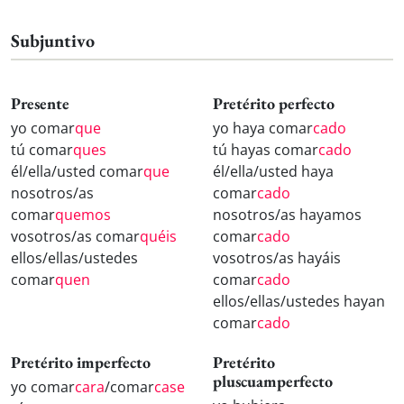
Subjuntivo
Presente
Pretérito perfecto
yo comar
que
yo haya comar
cado
tú comar
ques
tú hayas comar
cado
él/ella/usted comar
que
él/ella/usted haya
nosotros/as
comar
cado
comar
quemos
nosotros/as hayamos
vosotros/as comar
quéis
comar
cado
ellos/ellas/ustedes
vosotros/as hayáis
comar
quen
comar
cado
ellos/ellas/ustedes hayan
comar
cado
Pretérito imperfecto
Pretérito
pluscuamperfecto
yo comar
cara
/comar
case