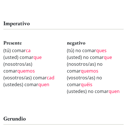
Imperativo
Presente
negativo
(tú) comar
ca
(tú) no comar
ques
(usted) comar
que
(usted) no comar
que
(nosotros/as)
(nosotros/as) no
comar
quemos
comar
quemos
(vosotros/as) comar
cad
(vosotros/as) no
(ustedes) comar
quen
comar
quéis
(ustedes) no comar
quen
Gerundio