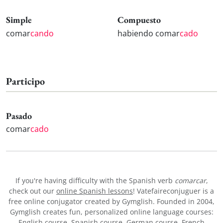
Simple
Compuesto
comar
cando
habiendo comar
cado
Participo
Pasado
comar
cado
If you're having difficulty with the Spanish verb
comarcar
,
check out our
online Spanish lessons
! Vatefaireconjuguer is a
free online conjugator created by Gymglish. Founded in 2004,
Gymglish creates fun, personalized online language courses:
English course
,
Spanish course
,
German course
,
French