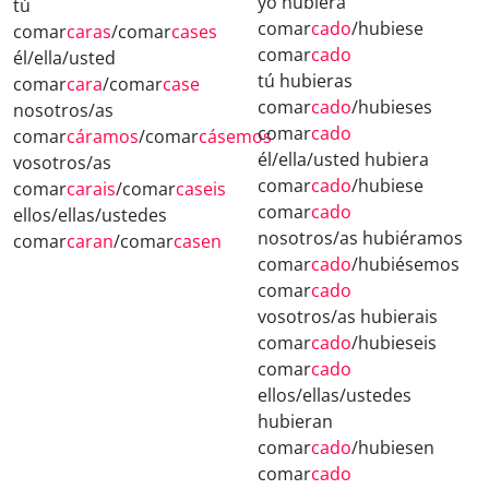
yo hubiera
tú
comar
cado
/hubiese
comar
caras
/comar
cases
comar
cado
él/ella/usted
tú hubieras
comar
cara
/comar
case
comar
cado
/hubieses
nosotros/as
comar
cado
comar
cáramos
/comar
cásemos
él/ella/usted hubiera
vosotros/as
comar
cado
/hubiese
comar
carais
/comar
caseis
comar
cado
ellos/ellas/ustedes
nosotros/as hubiéramos
comar
caran
/comar
casen
comar
cado
/hubiésemos
comar
cado
vosotros/as hubierais
comar
cado
/hubieseis
comar
cado
ellos/ellas/ustedes
hubieran
comar
cado
/hubiesen
comar
cado