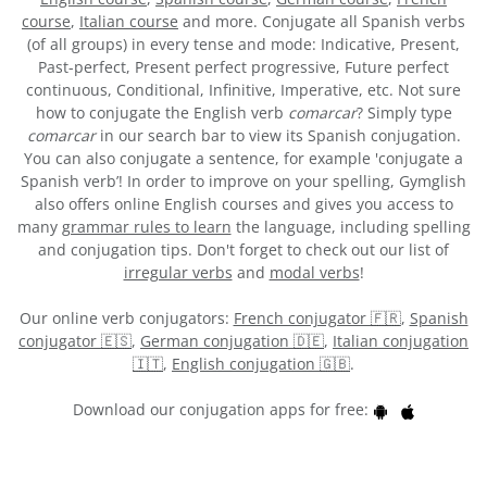
course
,
Italian course
and more. Conjugate all Spanish verbs
(of all groups) in every tense and mode: Indicative, Present,
Past-perfect, Present perfect progressive, Future perfect
continuous, Conditional, Infinitive, Imperative, etc. Not sure
how to conjugate the English verb
comarcar
? Simply type
comarcar
in our search bar to view its Spanish conjugation.
You can also conjugate a sentence, for example 'conjugate a
Spanish verb’! In order to improve on your spelling, Gymglish
also offers online English courses and gives you access to
many
grammar rules to learn
the language, including spelling
and conjugation tips. Don't forget to check out our list of
irregular verbs
and
modal verbs
!
Our online verb conjugators:
French conjugator 🇫🇷
,
Spanish
conjugator 🇪🇸
,
German conjugation 🇩🇪
,
Italian conjugation
🇮🇹
,
English conjugation 🇬🇧
.
Download our conjugation apps for free: