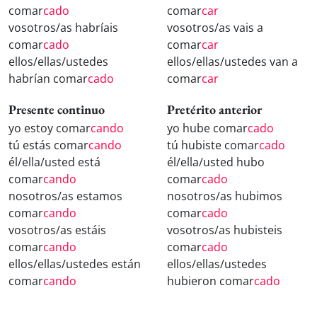
comar
cado
comar
car
vosotros/as habríais
vosotros/as vais a
comar
cado
comar
car
ellos/ellas/ustedes
ellos/ellas/ustedes van a
habrían comar
cado
comar
car
Presente continuo
Pretérito anterior
yo estoy comar
cando
yo hube comar
cado
tú estás comar
cando
tú hubiste comar
cado
él/ella/usted está
él/ella/usted hubo
comar
cando
comar
cado
nosotros/as estamos
nosotros/as hubimos
comar
cando
comar
cado
vosotros/as estáis
vosotros/as hubisteis
comar
cando
comar
cado
ellos/ellas/ustedes están
ellos/ellas/ustedes
comar
cando
hubieron comar
cado