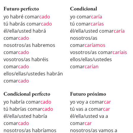
Futuro perfecto
Condicional
yo habré comar
cado
yo comar
caría
tú habrás comar
cado
tú comar
carías
él/ella/usted habrá
él/ella/usted comar
caría
comar
cado
nosotros/as
nosotros/as habremos
comar
caríamos
comar
cado
vosotros/as comar
caríais
vosotros/as habréis
ellos/ellas/ustedes
comar
cado
comar
carían
ellos/ellas/ustedes habrán
comar
cado
Condicional perfecto
Futuro próximo
yo habría comar
cado
yo voy a comar
car
tú habrías comar
cado
tú vas a comar
car
él/ella/usted habría
él/ella/usted va a
comar
cado
comar
car
nosotros/as habríamos
nosotros/as vamos a