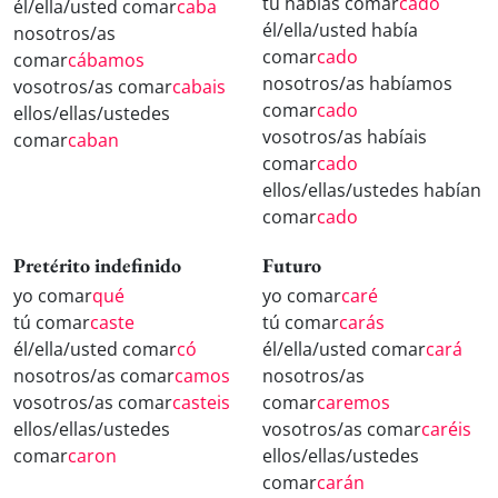
tú habías comar
cado
él/ella/usted comar
caba
él/ella/usted había
nosotros/as
comar
cado
comar
cábamos
nosotros/as habíamos
vosotros/as comar
cabais
comar
cado
ellos/ellas/ustedes
vosotros/as habíais
comar
caban
comar
cado
ellos/ellas/ustedes habían
comar
cado
Pretérito indefinido
Futuro
yo comar
qué
yo comar
caré
tú comar
caste
tú comar
carás
él/ella/usted comar
có
él/ella/usted comar
cará
nosotros/as comar
camos
nosotros/as
vosotros/as comar
casteis
comar
caremos
ellos/ellas/ustedes
vosotros/as comar
caréis
comar
caron
ellos/ellas/ustedes
comar
carán