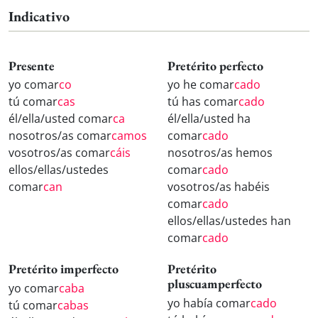
Indicativo
Presente
Pretérito perfecto
yo comar
co
yo he comar
cado
tú comar
cas
tú has comar
cado
él/ella/usted comar
ca
él/ella/usted ha
nosotros/as comar
camos
comar
cado
vosotros/as comar
cáis
nosotros/as hemos
ellos/ellas/ustedes
comar
cado
comar
can
vosotros/as habéis
comar
cado
ellos/ellas/ustedes han
comar
cado
Pretérito imperfecto
Pretérito
pluscuamperfecto
yo comar
caba
yo había comar
cado
tú comar
cabas