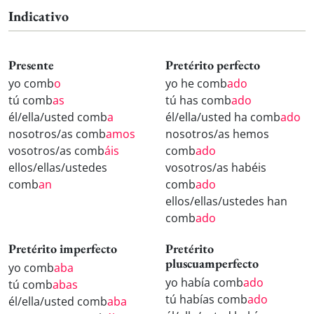
Indicativo
Presente
Pretérito perfecto
yo comb
o
yo he comb
ado
tú comb
as
tú has comb
ado
él/ella/usted comb
a
él/ella/usted ha comb
ado
nosotros/as comb
amos
nosotros/as hemos
vosotros/as comb
áis
comb
ado
ellos/ellas/ustedes
vosotros/as habéis
comb
an
comb
ado
ellos/ellas/ustedes han
comb
ado
Pretérito imperfecto
Pretérito
pluscuamperfecto
yo comb
aba
yo había comb
ado
tú comb
abas
tú habías comb
ado
él/ella/usted comb
aba