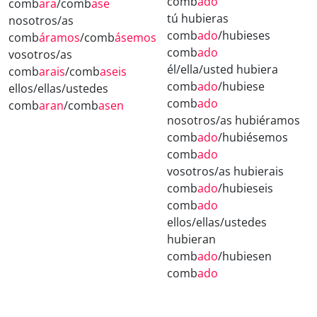
comb
ado
comb
ara
/comb
ase
tú hubieras
nosotros/as
comb
ado
/hubieses
comb
áramos
/comb
ásemos
comb
ado
vosotros/as
él/ella/usted hubiera
comb
arais
/comb
aseis
comb
ado
/hubiese
ellos/ellas/ustedes
comb
ado
comb
aran
/comb
asen
nosotros/as hubiéramos
comb
ado
/hubiésemos
comb
ado
vosotros/as hubierais
comb
ado
/hubieseis
comb
ado
ellos/ellas/ustedes
hubieran
comb
ado
/hubiesen
comb
ado