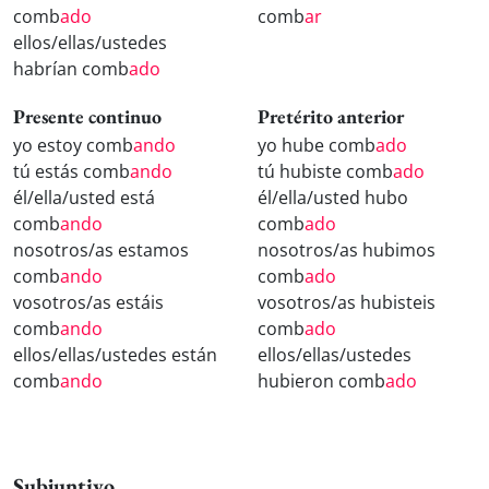
comb
ado
comb
ar
ellos/ellas/ustedes
habrían comb
ado
Presente continuo
Pretérito anterior
yo estoy comb
ando
yo hube comb
ado
tú estás comb
ando
tú hubiste comb
ado
él/ella/usted está
él/ella/usted hubo
comb
ando
comb
ado
nosotros/as estamos
nosotros/as hubimos
comb
ando
comb
ado
vosotros/as estáis
vosotros/as hubisteis
comb
ando
comb
ado
ellos/ellas/ustedes están
ellos/ellas/ustedes
comb
ando
hubieron comb
ado
Subjuntivo