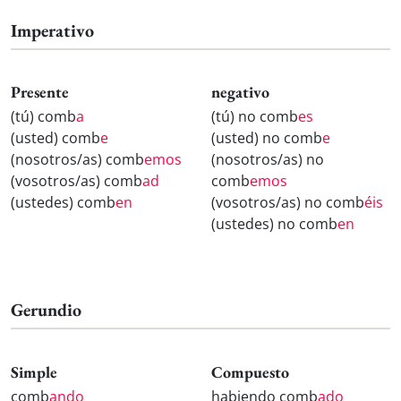
Imperativo
Presente
negativo
(tú) comb
a
(tú) no comb
es
(usted) comb
e
(usted) no comb
e
(nosotros/as) comb
emos
(nosotros/as) no
(vosotros/as) comb
ad
comb
emos
(ustedes) comb
en
(vosotros/as) no comb
éis
(ustedes) no comb
en
Gerundio
Simple
Compuesto
comb
ando
habiendo comb
ado