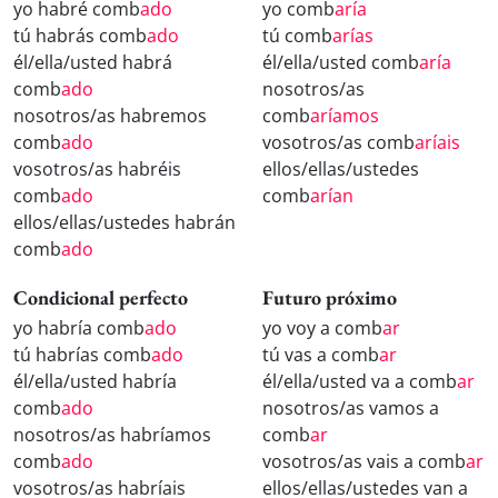
yo habré comb
ado
yo comb
aría
tú habrás comb
ado
tú comb
arías
él/ella/usted habrá
él/ella/usted comb
aría
comb
ado
nosotros/as
nosotros/as habremos
comb
aríamos
comb
ado
vosotros/as comb
aríais
vosotros/as habréis
ellos/ellas/ustedes
comb
ado
comb
arían
ellos/ellas/ustedes habrán
comb
ado
Condicional perfecto
Futuro próximo
yo habría comb
ado
yo voy a comb
ar
tú habrías comb
ado
tú vas a comb
ar
él/ella/usted habría
él/ella/usted va a comb
ar
comb
ado
nosotros/as vamos a
nosotros/as habríamos
comb
ar
comb
ado
vosotros/as vais a comb
ar
vosotros/as habríais
ellos/ellas/ustedes van a