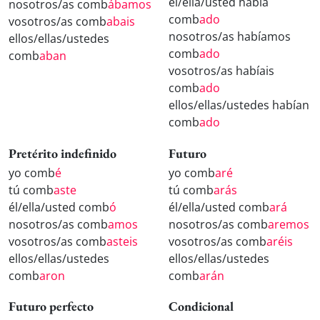
él/ella/usted había
nosotros/as comb
ábamos
comb
ado
vosotros/as comb
abais
nosotros/as habíamos
ellos/ellas/ustedes
comb
ado
comb
aban
vosotros/as habíais
comb
ado
ellos/ellas/ustedes habían
comb
ado
Pretérito indefinido
Futuro
yo comb
é
yo comb
aré
tú comb
aste
tú comb
arás
él/ella/usted comb
ó
él/ella/usted comb
ará
nosotros/as comb
amos
nosotros/as comb
aremos
vosotros/as comb
asteis
vosotros/as comb
aréis
ellos/ellas/ustedes
ellos/ellas/ustedes
comb
aron
comb
arán
Futuro perfecto
Condicional