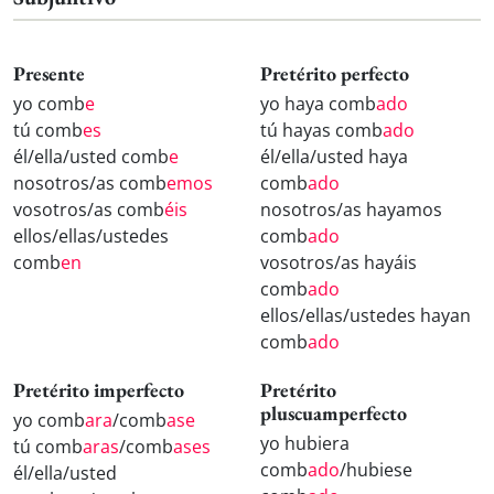
Presente
Pretérito perfecto
yo comb
e
yo haya comb
ado
tú comb
es
tú hayas comb
ado
él/ella/usted comb
e
él/ella/usted haya
nosotros/as comb
emos
comb
ado
vosotros/as comb
éis
nosotros/as hayamos
ellos/ellas/ustedes
comb
ado
comb
en
vosotros/as hayáis
comb
ado
ellos/ellas/ustedes hayan
comb
ado
Pretérito imperfecto
Pretérito
pluscuamperfecto
yo comb
ara
/comb
ase
yo hubiera
tú comb
aras
/comb
ases
comb
ado
/hubiese
él/ella/usted