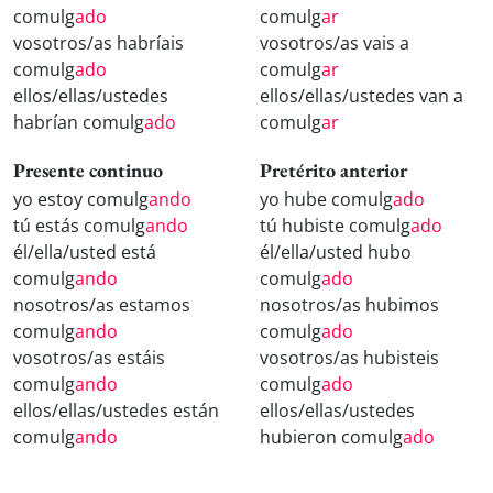
comulg
ado
comulg
ar
vosotros/as habríais
vosotros/as vais a
comulg
ado
comulg
ar
ellos/ellas/ustedes
ellos/ellas/ustedes van a
habrían comulg
ado
comulg
ar
Presente continuo
Pretérito anterior
yo estoy comulg
ando
yo hube comulg
ado
tú estás comulg
ando
tú hubiste comulg
ado
él/ella/usted está
él/ella/usted hubo
comulg
ando
comulg
ado
nosotros/as estamos
nosotros/as hubimos
comulg
ando
comulg
ado
vosotros/as estáis
vosotros/as hubisteis
comulg
ando
comulg
ado
ellos/ellas/ustedes están
ellos/ellas/ustedes
comulg
ando
hubieron comulg
ado