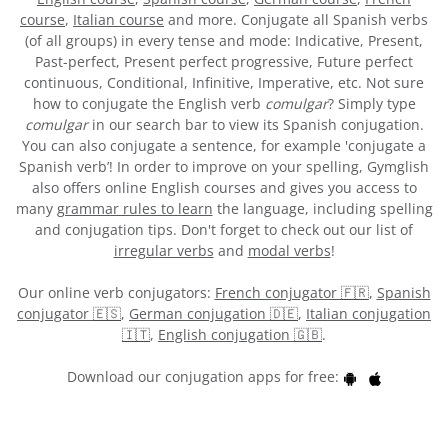
course
,
Italian course
and more. Conjugate all Spanish verbs
(of all groups) in every tense and mode: Indicative, Present,
Past-perfect, Present perfect progressive, Future perfect
continuous, Conditional, Infinitive, Imperative, etc. Not sure
how to conjugate the English verb
comulgar
? Simply type
comulgar
in our search bar to view its Spanish conjugation.
You can also conjugate a sentence, for example 'conjugate a
Spanish verb’! In order to improve on your spelling, Gymglish
also offers online English courses and gives you access to
many
grammar rules to learn
the language, including spelling
and conjugation tips. Don't forget to check out our list of
irregular verbs
and
modal verbs
!
Our online verb conjugators:
French conjugator 🇫🇷
,
Spanish
conjugator 🇪🇸
,
German conjugation 🇩🇪
,
Italian conjugation
🇮🇹
,
English conjugation 🇬🇧
.
Download our conjugation apps for free: