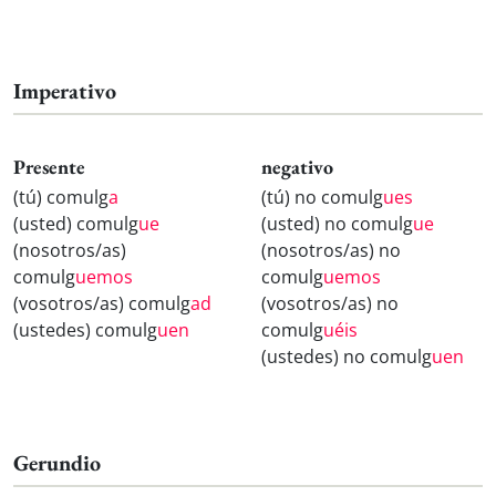
Imperativo
Presente
negativo
(tú) comulg
a
(tú) no comulg
ues
(usted) comulg
ue
(usted) no comulg
ue
(nosotros/as)
(nosotros/as) no
comulg
uemos
comulg
uemos
(vosotros/as) comulg
ad
(vosotros/as) no
(ustedes) comulg
uen
comulg
uéis
(ustedes) no comulg
uen
Gerundio