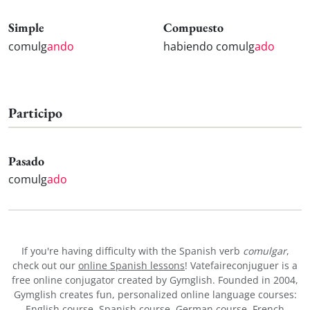
Simple
Compuesto
comulg
ando
habiendo comulg
ado
Participo
Pasado
comulg
ado
If you're having difficulty with the Spanish verb
comulgar
,
check out our
online Spanish lessons
! Vatefaireconjuguer is a
free online conjugator created by Gymglish. Founded in 2004,
Gymglish creates fun, personalized online language courses:
English course
,
Spanish course
,
German course
,
French