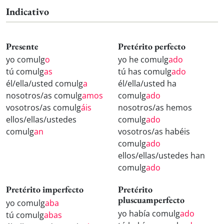
Indicativo
Presente
Pretérito perfecto
yo comulg
o
yo he comulg
ado
tú comulg
as
tú has comulg
ado
él/ella/usted comulg
a
él/ella/usted ha
nosotros/as comulg
amos
comulg
ado
vosotros/as comulg
áis
nosotros/as hemos
ellos/ellas/ustedes
comulg
ado
comulg
an
vosotros/as habéis
comulg
ado
ellos/ellas/ustedes han
comulg
ado
Pretérito imperfecto
Pretérito
pluscuamperfecto
yo comulg
aba
yo había comulg
ado
tú comulg
abas