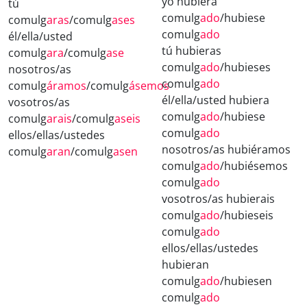
yo hubiera
tú
comulg
ado
/hubiese
comulg
aras
/comulg
ases
comulg
ado
él/ella/usted
tú hubieras
comulg
ara
/comulg
ase
comulg
ado
/hubieses
nosotros/as
comulg
ado
comulg
áramos
/comulg
ásemos
él/ella/usted hubiera
vosotros/as
comulg
ado
/hubiese
comulg
arais
/comulg
aseis
comulg
ado
ellos/ellas/ustedes
nosotros/as hubiéramos
comulg
aran
/comulg
asen
comulg
ado
/hubiésemos
comulg
ado
vosotros/as hubierais
comulg
ado
/hubieseis
comulg
ado
ellos/ellas/ustedes
hubieran
comulg
ado
/hubiesen
comulg
ado