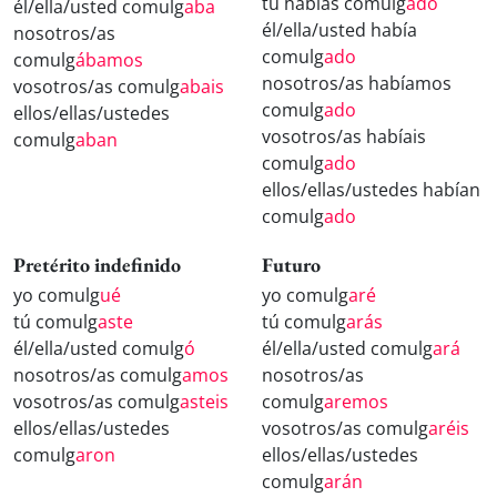
tú habías comulg
ado
él/ella/usted comulg
aba
él/ella/usted había
nosotros/as
comulg
ado
comulg
ábamos
nosotros/as habíamos
vosotros/as comulg
abais
comulg
ado
ellos/ellas/ustedes
vosotros/as habíais
comulg
aban
comulg
ado
ellos/ellas/ustedes habían
comulg
ado
Pretérito indefinido
Futuro
yo comulg
ué
yo comulg
aré
tú comulg
aste
tú comulg
arás
él/ella/usted comulg
ó
él/ella/usted comulg
ará
nosotros/as comulg
amos
nosotros/as
vosotros/as comulg
asteis
comulg
aremos
ellos/ellas/ustedes
vosotros/as comulg
aréis
comulg
aron
ellos/ellas/ustedes
comulg
arán