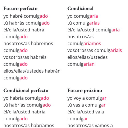
Futuro perfecto
Condicional
yo habré comulg
ado
yo comulg
aría
tú habrás comulg
ado
tú comulg
arías
él/ella/usted habrá
él/ella/usted comulg
aría
comulg
ado
nosotros/as
nosotros/as habremos
comulg
aríamos
comulg
ado
vosotros/as comulg
aríais
vosotros/as habréis
ellos/ellas/ustedes
comulg
ado
comulg
arían
ellos/ellas/ustedes habrán
comulg
ado
Condicional perfecto
Futuro próximo
yo habría comulg
ado
yo voy a comulg
ar
tú habrías comulg
ado
tú vas a comulg
ar
él/ella/usted habría
él/ella/usted va a
comulg
ado
comulg
ar
nosotros/as habríamos
nosotros/as vamos a