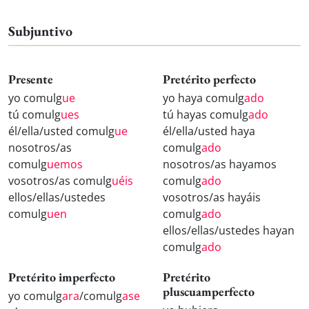
Subjuntivo
Presente
Pretérito perfecto
yo comulg
ue
yo haya comulg
ado
tú comulg
ues
tú hayas comulg
ado
él/ella/usted comulg
ue
él/ella/usted haya
nosotros/as
comulg
ado
comulg
uemos
nosotros/as hayamos
vosotros/as comulg
uéis
comulg
ado
ellos/ellas/ustedes
vosotros/as hayáis
comulg
uen
comulg
ado
ellos/ellas/ustedes hayan
comulg
ado
Pretérito imperfecto
Pretérito
pluscuamperfecto
yo comulg
ara
/comulg
ase