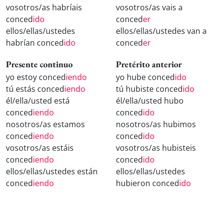
vosotros/as habríais
vosotros/as vais a
conced
ido
conced
er
ellos/ellas/ustedes
ellos/ellas/ustedes van a
habrían conced
ido
conced
er
Presente continuo
Pretérito anterior
yo estoy conced
iendo
yo hube conced
ido
tú estás conced
iendo
tú hubiste conced
ido
él/ella/usted está
él/ella/usted hubo
conced
iendo
conced
ido
nosotros/as estamos
nosotros/as hubimos
conced
iendo
conced
ido
vosotros/as estáis
vosotros/as hubisteis
conced
iendo
conced
ido
ellos/ellas/ustedes están
ellos/ellas/ustedes
conced
iendo
hubieron conced
ido