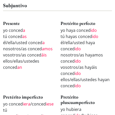
Subjuntivo
Presente
Pretérito perfecto
yo conced
a
yo haya conced
ido
tú conced
as
tú hayas conced
ido
él/ella/usted conced
a
él/ella/usted haya
nosotros/as conced
amos
conced
ido
vosotros/as conced
áis
nosotros/as hayamos
ellos/ellas/ustedes
conced
ido
conced
an
vosotros/as hayáis
conced
ido
ellos/ellas/ustedes hayan
conced
ido
Pretérito imperfecto
Pretérito
pluscuamperfecto
yo conced
iera
/conced
iese
yo hubiera
tú