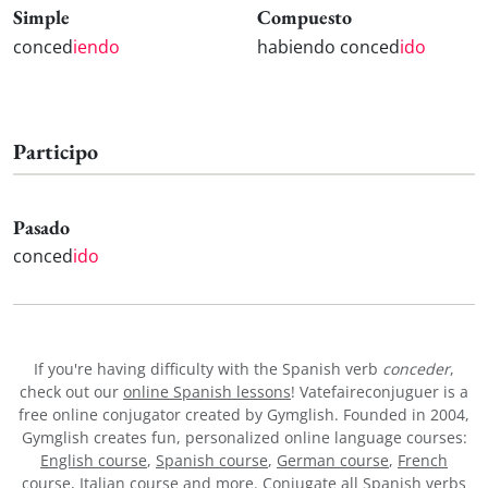
Simple
Compuesto
conced
iendo
habiendo conced
ido
Participo
Pasado
conced
ido
If you're having difficulty with the Spanish verb
conceder
,
check out our
online Spanish lessons
! Vatefaireconjuguer is a
free online conjugator created by Gymglish. Founded in 2004,
Gymglish creates fun, personalized online language courses:
English course
,
Spanish course
,
German course
,
French
course
,
Italian course
and more. Conjugate all Spanish verbs