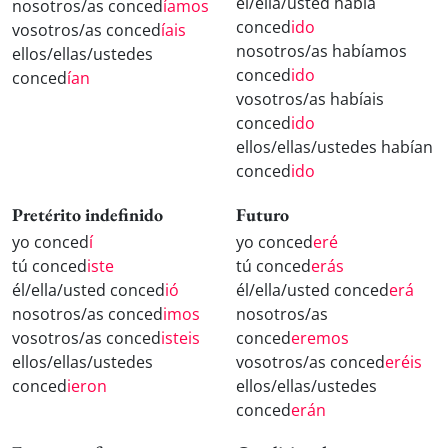
él/ella/usted había
nosotros/as conced
íamos
conced
ido
vosotros/as conced
íais
nosotros/as habíamos
ellos/ellas/ustedes
conced
ido
conced
ían
vosotros/as habíais
conced
ido
ellos/ellas/ustedes habían
conced
ido
Pretérito indefinido
Futuro
yo conced
í
yo conced
eré
tú conced
iste
tú conced
erás
él/ella/usted conced
ió
él/ella/usted conced
erá
nosotros/as conced
imos
nosotros/as
vosotros/as conced
isteis
conced
eremos
ellos/ellas/ustedes
vosotros/as conced
eréis
conced
ieron
ellos/ellas/ustedes
conced
erán