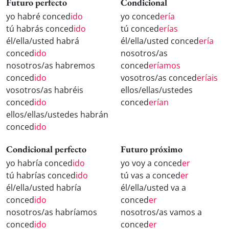
Futuro perfecto
Condicional
yo habré conced
ido
yo conced
ería
tú habrás conced
ido
tú conced
erías
él/ella/usted habrá
él/ella/usted conced
ería
conced
ido
nosotros/as
nosotros/as habremos
conced
eríamos
conced
ido
vosotros/as conced
eríais
vosotros/as habréis
ellos/ellas/ustedes
conced
ido
conced
erían
ellos/ellas/ustedes habrán
conced
ido
Condicional perfecto
Futuro próximo
yo habría conced
ido
yo voy a conced
er
tú habrías conced
ido
tú vas a conced
er
él/ella/usted habría
él/ella/usted va a
conced
ido
conced
er
nosotros/as habríamos
nosotros/as vamos a
conced
ido
conced
er