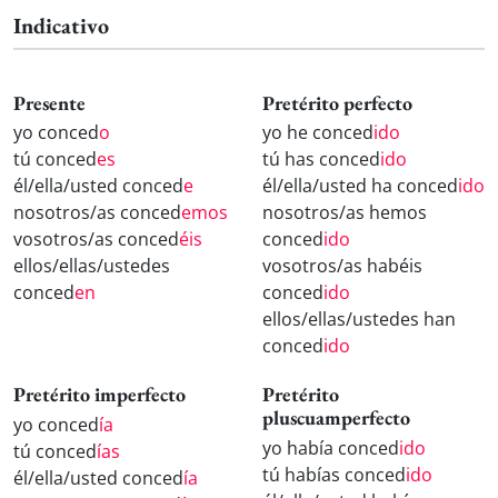
Indicativo
Presente
Pretérito perfecto
yo conced
o
yo he conced
ido
tú conced
es
tú has conced
ido
él/ella/usted conced
e
él/ella/usted ha conced
ido
nosotros/as conced
emos
nosotros/as hemos
vosotros/as conced
éis
conced
ido
ellos/ellas/ustedes
vosotros/as habéis
conced
en
conced
ido
ellos/ellas/ustedes han
conced
ido
Pretérito imperfecto
Pretérito
pluscuamperfecto
yo conced
ía
yo había conced
ido
tú conced
ías
tú habías conced
ido
él/ella/usted conced
ía