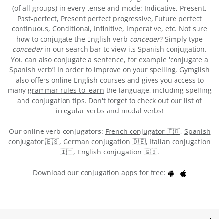
(of all groups) in every tense and mode: Indicative, Present,
Past-perfect, Present perfect progressive, Future perfect
continuous, Conditional, Infinitive, Imperative, etc. Not sure
how to conjugate the English verb
conceder
? Simply type
conceder
in our search bar to view its Spanish conjugation.
You can also conjugate a sentence, for example 'conjugate a
Spanish verb’! In order to improve on your spelling, Gymglish
also offers online English courses and gives you access to
many
grammar rules to learn
the language, including spelling
and conjugation tips. Don't forget to check out our list of
irregular verbs
and
modal verbs
!
Our online verb conjugators:
French conjugator 🇫🇷
,
Spanish
conjugator 🇪🇸
,
German conjugation 🇩🇪
,
Italian conjugation
🇮🇹
,
English conjugation 🇬🇧
.
Download our conjugation apps for free: