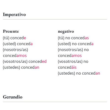
Imperativo
Presente
negativo
(tú) conced
e
(tú) no conced
as
(usted) conced
a
(usted) no conced
a
(nosotros/as)
(nosotros/as) no
conced
amos
conced
amos
(vosotros/as) conced
ed
(vosotros/as) no
(ustedes) conced
an
conced
áis
(ustedes) no conced
an
Gerundio