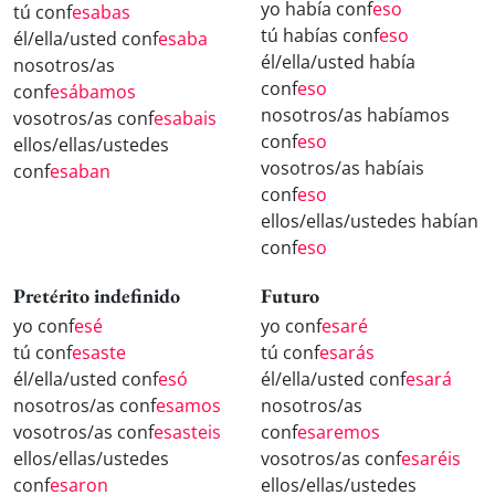
yo había conf
eso
tú conf
esabas
tú habías conf
eso
él/ella/usted conf
esaba
él/ella/usted había
nosotros/as
conf
eso
conf
esábamos
nosotros/as habíamos
vosotros/as conf
esabais
conf
eso
ellos/ellas/ustedes
vosotros/as habíais
conf
esaban
conf
eso
ellos/ellas/ustedes habían
conf
eso
Pretérito indefinido
Futuro
yo conf
esé
yo conf
esaré
tú conf
esaste
tú conf
esarás
él/ella/usted conf
esó
él/ella/usted conf
esará
nosotros/as conf
esamos
nosotros/as
vosotros/as conf
esasteis
conf
esaremos
ellos/ellas/ustedes
vosotros/as conf
esaréis
conf
esaron
ellos/ellas/ustedes