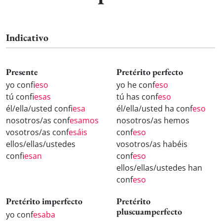
Indicativo
Presente
Pretérito perfecto
yo conf
ieso
yo he conf
eso
tú conf
iesas
tú has conf
eso
él/ella/usted conf
iesa
él/ella/usted ha conf
eso
nosotros/as conf
esamos
nosotros/as hemos
vosotros/as conf
esáis
conf
eso
ellos/ellas/ustedes
vosotros/as habéis
conf
iesan
conf
eso
ellos/ellas/ustedes han
conf
eso
Pretérito imperfecto
Pretérito
pluscuamperfecto
yo conf
esaba