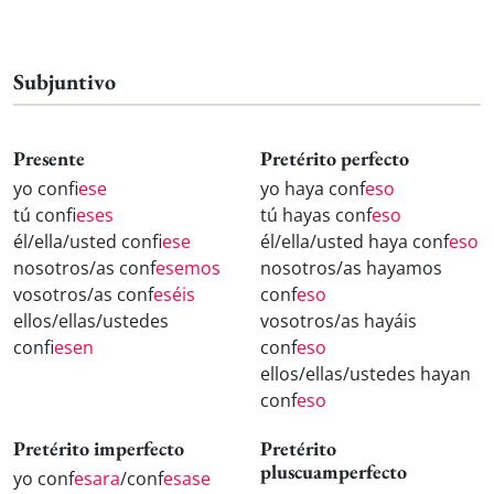
Subjuntivo
Presente
Pretérito perfecto
yo conf
iese
yo haya conf
eso
tú conf
ieses
tú hayas conf
eso
él/ella/usted conf
iese
él/ella/usted haya conf
eso
nosotros/as conf
esemos
nosotros/as hayamos
vosotros/as conf
eséis
conf
eso
ellos/ellas/ustedes
vosotros/as hayáis
conf
iesen
conf
eso
ellos/ellas/ustedes hayan
conf
eso
Pretérito imperfecto
Pretérito
pluscuamperfecto
yo conf
esara
/conf
esase