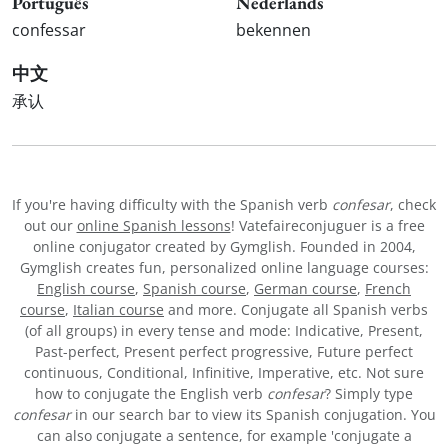
Português
Nederlands
confessar
bekennen
中文
承认
If you're having difficulty with the Spanish verb
confesar
, check
out our
online Spanish lessons
! Vatefaireconjuguer is a free
online conjugator created by Gymglish. Founded in 2004,
Gymglish creates fun, personalized online language courses:
English course
,
Spanish course
,
German course
,
French
course
,
Italian course
and more. Conjugate all Spanish verbs
(of all groups) in every tense and mode: Indicative, Present,
Past-perfect, Present perfect progressive, Future perfect
continuous, Conditional, Infinitive, Imperative, etc. Not sure
how to conjugate the English verb
confesar
? Simply type
confesar
in our search bar to view its Spanish conjugation. You
can also conjugate a sentence, for example 'conjugate a