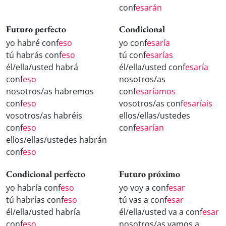
conf
esarán
Futuro perfecto
Condicional
yo habré conf
eso
yo conf
esaría
tú habrás conf
eso
tú conf
esarías
él/ella/usted habrá
él/ella/usted conf
esaría
conf
eso
nosotros/as
nosotros/as habremos
conf
esaríamos
conf
eso
vosotros/as conf
esaríais
vosotros/as habréis
ellos/ellas/ustedes
conf
eso
conf
esarían
ellos/ellas/ustedes habrán
conf
eso
Condicional perfecto
Futuro próximo
yo habría conf
eso
yo voy a conf
esar
tú habrías conf
eso
tú vas a conf
esar
él/ella/usted habría
él/ella/usted va a conf
esar
conf
eso
nosotros/as vamos a