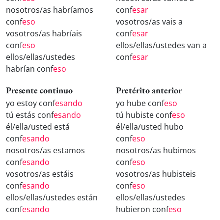
nosotros/as habríamos
conf
esar
conf
eso
vosotros/as vais a
vosotros/as habríais
conf
esar
conf
eso
ellos/ellas/ustedes van a
ellos/ellas/ustedes
conf
esar
habrían conf
eso
Presente continuo
Pretérito anterior
yo estoy conf
esando
yo hube conf
eso
tú estás conf
esando
tú hubiste conf
eso
él/ella/usted está
él/ella/usted hubo
conf
esando
conf
eso
nosotros/as estamos
nosotros/as hubimos
conf
esando
conf
eso
vosotros/as estáis
vosotros/as hubisteis
conf
esando
conf
eso
ellos/ellas/ustedes están
ellos/ellas/ustedes
conf
esando
hubieron conf
eso