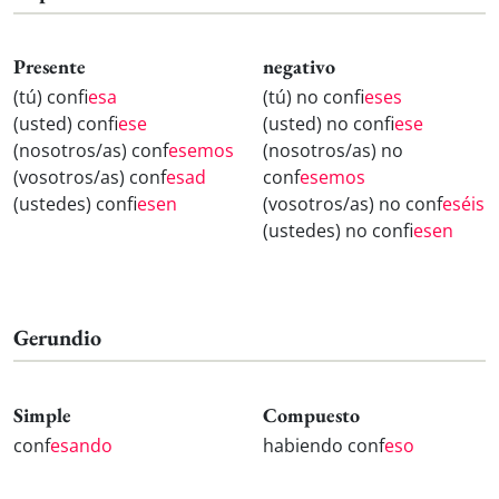
Presente
negativo
(tú) conf
iesa
(tú) no conf
ieses
(usted) conf
iese
(usted) no conf
iese
(nosotros/as) conf
esemos
(nosotros/as) no
(vosotros/as) conf
esad
conf
esemos
(ustedes) conf
iesen
(vosotros/as) no conf
eséis
(ustedes) no conf
iesen
Gerundio
Simple
Compuesto
conf
esando
habiendo conf
eso