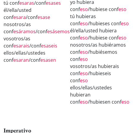
yo hubiera
tú conf
esaras
/conf
esases
conf
eso
/hubiese conf
eso
él/ella/usted
tú hubieras
conf
esara
/conf
esase
conf
eso
/hubieses conf
eso
nosotros/as
él/ella/usted hubiera
conf
esáramos
/conf
esásemos
conf
eso
/hubiese conf
eso
vosotros/as
nosotros/as hubiéramos
conf
esarais
/conf
esaseis
conf
eso
/hubiésemos
ellos/ellas/ustedes
conf
eso
conf
esaran
/conf
esasen
vosotros/as hubierais
conf
eso
/hubieseis
conf
eso
ellos/ellas/ustedes
hubieran
conf
eso
/hubiesen conf
eso
Imperativo