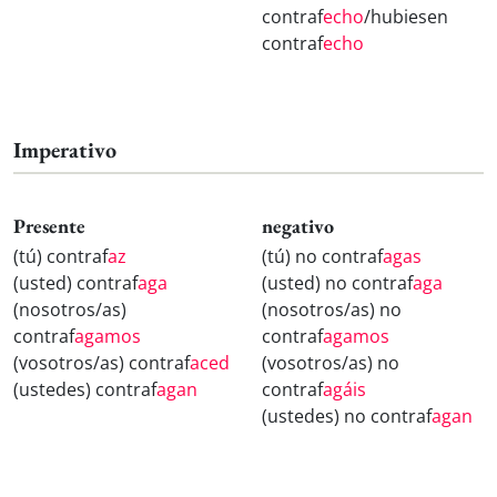
contraf
echo
/hubiesen
contraf
echo
Imperativo
Presente
negativo
(tú) contraf
az
(tú) no contraf
agas
(usted) contraf
aga
(usted) no contraf
aga
(nosotros/as)
(nosotros/as) no
contraf
agamos
contraf
agamos
(vosotros/as) contraf
aced
(vosotros/as) no
(ustedes) contraf
agan
contraf
agáis
(ustedes) no contraf
agan