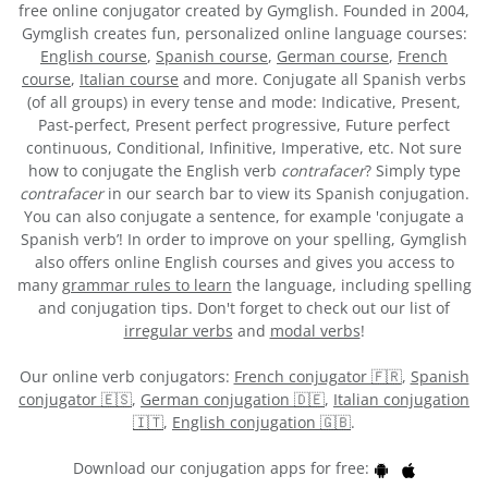
free online conjugator created by Gymglish. Founded in 2004,
Gymglish creates fun, personalized online language courses:
English course
,
Spanish course
,
German course
,
French
course
,
Italian course
and more. Conjugate all Spanish verbs
(of all groups) in every tense and mode: Indicative, Present,
Past-perfect, Present perfect progressive, Future perfect
continuous, Conditional, Infinitive, Imperative, etc. Not sure
how to conjugate the English verb
contrafacer
? Simply type
contrafacer
in our search bar to view its Spanish conjugation.
You can also conjugate a sentence, for example 'conjugate a
Spanish verb’! In order to improve on your spelling, Gymglish
also offers online English courses and gives you access to
many
grammar rules to learn
the language, including spelling
and conjugation tips. Don't forget to check out our list of
irregular verbs
and
modal verbs
!
Our online verb conjugators:
French conjugator 🇫🇷
,
Spanish
conjugator 🇪🇸
,
German conjugation 🇩🇪
,
Italian conjugation
🇮🇹
,
English conjugation 🇬🇧
.
Download our conjugation apps for free: