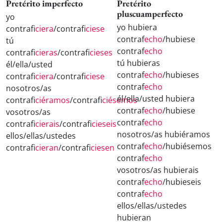
Pretérito imperfecto
Pretérito
pluscuamperfecto
yo
yo hubiera
contraf
iciera
/contraf
iciese
contraf
echo
/hubiese
tú
contraf
echo
contraf
icieras
/contraf
icieses
tú hubieras
él/ella/usted
contraf
echo
/hubieses
contraf
iciera
/contraf
iciese
contraf
echo
nosotros/as
él/ella/usted hubiera
contraf
iciéramos
/contraf
iciésemos
contraf
echo
/hubiese
vosotros/as
contraf
echo
contraf
icierais
/contraf
icieseis
nosotros/as hubiéramos
ellos/ellas/ustedes
contraf
echo
/hubiésemos
contraf
icieran
/contraf
iciesen
contraf
echo
vosotros/as hubierais
contraf
echo
/hubieseis
contraf
echo
ellos/ellas/ustedes
hubieran