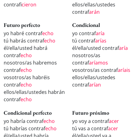
contraf
icieron
ellos/ellas/ustedes
contraf
arán
Futuro perfecto
Condicional
yo habré contraf
echo
yo contraf
aría
tú habrás contraf
echo
tú contraf
arías
él/ella/usted habrá
él/ella/usted contraf
aría
contraf
echo
nosotros/as
nosotros/as habremos
contraf
aríamos
contraf
echo
vosotros/as contraf
aríais
vosotros/as habréis
ellos/ellas/ustedes
contraf
echo
contraf
arían
ellos/ellas/ustedes habrán
contraf
echo
Condicional perfecto
Futuro próximo
yo habría contraf
echo
yo voy a contraf
acer
tú habrías contraf
echo
tú vas a contraf
acer
él/ella/usted habría
él/ella/usted va a