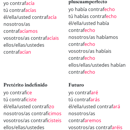
pluscuamperfecto
yo contraf
acía
yo había contraf
echo
tú contraf
acías
tú habías contraf
echo
él/ella/usted contraf
acía
él/ella/usted había
nosotros/as
contraf
echo
contraf
acíamos
nosotros/as habíamos
vosotros/as contraf
acíais
contraf
echo
ellos/ellas/ustedes
vosotros/as habíais
contraf
acían
contraf
echo
ellos/ellas/ustedes habían
contraf
echo
Pretérito indefinido
Futuro
yo contraf
ice
yo contraf
aré
tú contraf
iciste
tú contraf
arás
él/ella/usted contraf
izo
él/ella/usted contraf
ará
nosotros/as contraf
icimos
nosotros/as
vosotros/as contraf
icisteis
contraf
aremos
ellos/ellas/ustedes
vosotros/as contraf
aréis