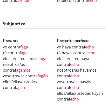
contraf
aciendo
hubieron contraf
echo
Subjuntivo
Presente
Pretérito perfecto
yo contraf
aga
yo haya contraf
echo
tú contraf
agas
tú hayas contraf
echo
él/ella/usted contraf
aga
él/ella/usted haya
nosotros/as
contraf
echo
contraf
agamos
nosotros/as hayamos
vosotros/as contraf
agáis
contraf
echo
ellos/ellas/ustedes
vosotros/as hayáis
contraf
agan
contraf
echo
ellos/ellas/ustedes hayan
contraf
echo