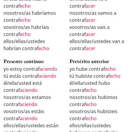
contraf
echo
contraf
acer
nosotros/as habríamos
nosotros/as vamos a
contraf
echo
contraf
acer
vosotros/as habríais
vosotros/as vais a
contraf
echo
contraf
acer
ellos/ellas/ustedes
ellos/ellas/ustedes van a
habrían contraf
echo
contraf
acer
Presente continuo
Pretérito anterior
yo estoy contraf
aciendo
yo hube contraf
echo
tú estás contraf
aciendo
tú hubiste contraf
echo
él/ella/usted está
él/ella/usted hubo
contraf
aciendo
contraf
echo
nosotros/as estamos
nosotros/as hubimos
contraf
aciendo
contraf
echo
vosotros/as estáis
vosotros/as hubisteis
contraf
aciendo
contraf
echo
ellos/ellas/ustedes están
ellos/ellas/ustedes