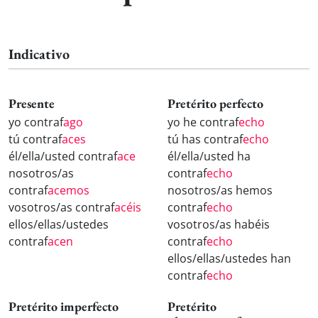
Indicativo
Presente
Pretérito perfecto
yo contraf
ago
yo he contraf
echo
tú contraf
aces
tú has contraf
echo
él/ella/usted contraf
ace
él/ella/usted ha
nosotros/as
contraf
echo
contraf
acemos
nosotros/as hemos
vosotros/as contraf
acéis
contraf
echo
ellos/ellas/ustedes
vosotros/as habéis
contraf
acen
contraf
echo
ellos/ellas/ustedes han
contraf
echo
Pretérito imperfecto
Pretérito