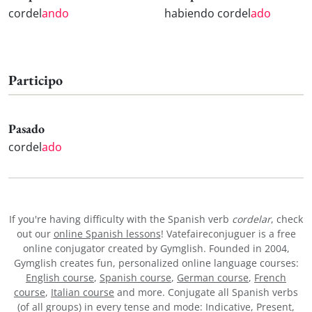
cordel
ando
habiendo cordel
ado
Participo
Pasado
cordel
ado
If you're having difficulty with the Spanish verb
cordelar
, check
out our
online Spanish lessons
! Vatefaireconjuguer is a free
online conjugator created by Gymglish. Founded in 2004,
Gymglish creates fun, personalized online language courses:
English course
,
Spanish course
,
German course
,
French
course
,
Italian course
and more. Conjugate all Spanish verbs
(of all groups) in every tense and mode: Indicative, Present,