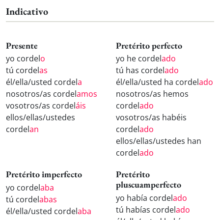
Indicativo
Presente
Pretérito perfecto
yo cordel
o
yo he cordel
ado
tú cordel
as
tú has cordel
ado
él/ella/usted cordel
a
él/ella/usted ha cordel
ado
nosotros/as cordel
amos
nosotros/as hemos
vosotros/as cordel
áis
cordel
ado
ellos/ellas/ustedes
vosotros/as habéis
cordel
an
cordel
ado
ellos/ellas/ustedes han
cordel
ado
Pretérito imperfecto
Pretérito
pluscuamperfecto
yo cordel
aba
yo había cordel
ado
tú cordel
abas
tú habías cordel
ado
él/ella/usted cordel
aba