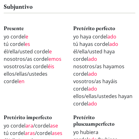
Subjuntivo
Presente
Pretérito perfecto
yo cordel
e
yo haya cordel
ado
tú cordel
es
tú hayas cordel
ado
él/ella/usted cordel
e
él/ella/usted haya
nosotros/as cordel
emos
cordel
ado
vosotros/as cordel
éis
nosotros/as hayamos
ellos/ellas/ustedes
cordel
ado
cordel
en
vosotros/as hayáis
cordel
ado
ellos/ellas/ustedes hayan
cordel
ado
Pretérito imperfecto
Pretérito
pluscuamperfecto
yo cordel
ara
/cordel
ase
yo hubiera
tú cordel
aras
/cordel
ases