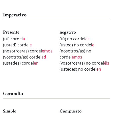
Imperativo
Presente
negativo
(tú) cordel
a
(tú) no cordel
es
(usted) cordel
e
(usted) no cordel
e
(nosotros/as) cordel
emos
(nosotros/as) no
(vosotros/as) cordel
ad
cordel
emos
(ustedes) cordel
en
(vosotros/as) no cordel
éis
(ustedes) no cordel
en
Gerundio
Simple
Compuesto