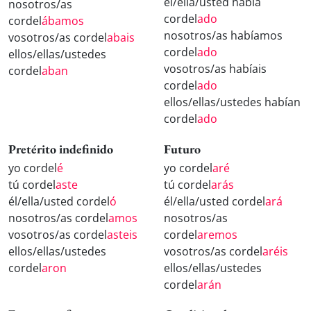
él/ella/usted había
nosotros/as
cordel
ado
cordel
ábamos
nosotros/as habíamos
vosotros/as cordel
abais
cordel
ado
ellos/ellas/ustedes
vosotros/as habíais
cordel
aban
cordel
ado
ellos/ellas/ustedes habían
cordel
ado
Pretérito indefinido
Futuro
yo cordel
é
yo cordel
aré
tú cordel
aste
tú cordel
arás
él/ella/usted cordel
ó
él/ella/usted cordel
ará
nosotros/as cordel
amos
nosotros/as
vosotros/as cordel
asteis
cordel
aremos
ellos/ellas/ustedes
vosotros/as cordel
aréis
cordel
aron
ellos/ellas/ustedes
cordel
arán