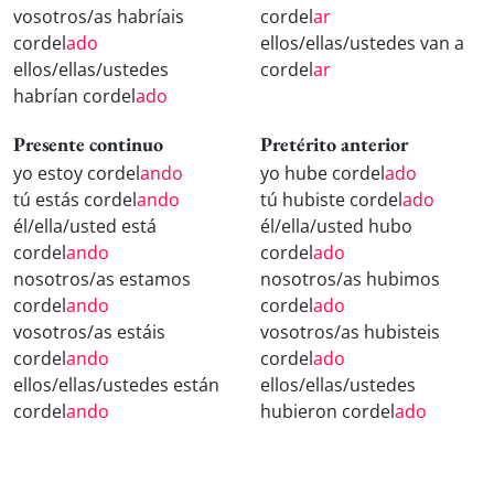
vosotros/as habríais
cordel
ar
cordel
ado
ellos/ellas/ustedes van a
ellos/ellas/ustedes
cordel
ar
habrían cordel
ado
Presente continuo
Pretérito anterior
yo estoy cordel
ando
yo hube cordel
ado
tú estás cordel
ando
tú hubiste cordel
ado
él/ella/usted está
él/ella/usted hubo
cordel
ando
cordel
ado
nosotros/as estamos
nosotros/as hubimos
cordel
ando
cordel
ado
vosotros/as estáis
vosotros/as hubisteis
cordel
ando
cordel
ado
ellos/ellas/ustedes están
ellos/ellas/ustedes
cordel
ando
hubieron cordel
ado