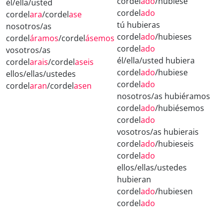
cordel
ado
/hubiese
él/ella/usted
cordel
ado
cordel
ara
/cordel
ase
tú hubieras
nosotros/as
cordel
ado
/hubieses
cordel
áramos
/cordel
ásemos
cordel
ado
vosotros/as
él/ella/usted hubiera
cordel
arais
/cordel
aseis
cordel
ado
/hubiese
ellos/ellas/ustedes
cordel
ado
cordel
aran
/cordel
asen
nosotros/as hubiéramos
cordel
ado
/hubiésemos
cordel
ado
vosotros/as hubierais
cordel
ado
/hubieseis
cordel
ado
ellos/ellas/ustedes
hubieran
cordel
ado
/hubiesen
cordel
ado