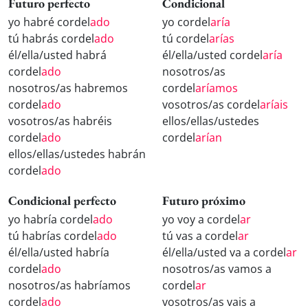
Futuro perfecto
Condicional
yo habré cordel
ado
yo cordel
aría
tú habrás cordel
ado
tú cordel
arías
él/ella/usted habrá
él/ella/usted cordel
aría
cordel
ado
nosotros/as
nosotros/as habremos
cordel
aríamos
cordel
ado
vosotros/as cordel
aríais
vosotros/as habréis
ellos/ellas/ustedes
cordel
ado
cordel
arían
ellos/ellas/ustedes habrán
cordel
ado
Condicional perfecto
Futuro próximo
yo habría cordel
ado
yo voy a cordel
ar
tú habrías cordel
ado
tú vas a cordel
ar
él/ella/usted habría
él/ella/usted va a cordel
ar
cordel
ado
nosotros/as vamos a
nosotros/as habríamos
cordel
ar
cordel
ado
vosotros/as vais a