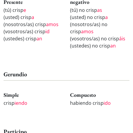
Presente
negativo
(tú) crisp
e
(tú) no crisp
as
(usted) crisp
a
(usted) no crisp
a
(nosotros/as) crisp
amos
(nosotros/as) no
(vosotros/as) crisp
id
crisp
amos
(ustedes) crisp
an
(vosotros/as) no crisp
áis
(ustedes) no crisp
an
Gerundio
Simple
Compuesto
crisp
iendo
habiendo crisp
ido
Participo