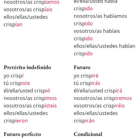
él/ella/usted había
nosotros/as crisp
íamos
crisp
ido
vosotros/as crisp
íais
nosotros/as habíamos
ellos/ellas/ustedes
crisp
ido
crisp
ían
vosotros/as habíais
crisp
ido
ellos/ellas/ustedes habían
crisp
ido
Pretérito indefinido
Futuro
yo crisp
í
yo crisp
iré
tú crisp
iste
tú crisp
irás
él/ella/usted crisp
ió
él/ella/usted crisp
irá
nosotros/as crisp
imos
nosotros/as crisp
iremos
vosotros/as crisp
isteis
vosotros/as crisp
iréis
ellos/ellas/ustedes
ellos/ellas/ustedes
crisp
ieron
crisp
irán
Futuro perfecto
Condicional