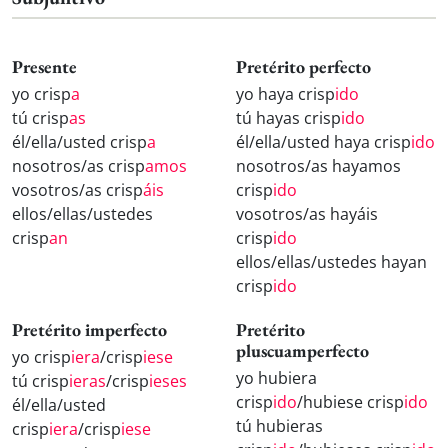
Presente
Pretérito perfecto
yo crisp
a
yo haya crisp
ido
tú crisp
as
tú hayas crisp
ido
él/ella/usted crisp
a
él/ella/usted haya crisp
ido
nosotros/as crisp
amos
nosotros/as hayamos
vosotros/as crisp
áis
crisp
ido
ellos/ellas/ustedes
vosotros/as hayáis
crisp
an
crisp
ido
ellos/ellas/ustedes hayan
crisp
ido
Pretérito imperfecto
Pretérito
pluscuamperfecto
yo crisp
iera
/crisp
iese
yo hubiera
tú crisp
ieras
/crisp
ieses
crisp
ido
/hubiese crisp
ido
él/ella/usted
tú hubieras
crisp
iera
/crisp
iese