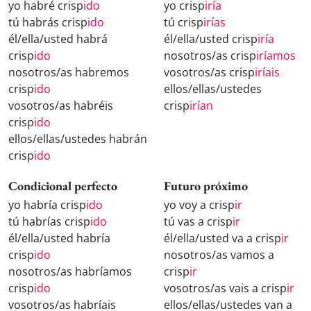
yo habré crisp
ido
yo crisp
iría
tú habrás crisp
ido
tú crisp
irías
él/ella/usted habrá
él/ella/usted crisp
iría
crisp
ido
nosotros/as crisp
iríamos
nosotros/as habremos
vosotros/as crisp
iríais
crisp
ido
ellos/ellas/ustedes
vosotros/as habréis
crisp
irían
crisp
ido
ellos/ellas/ustedes habrán
crisp
ido
Condicional perfecto
Futuro próximo
yo habría crisp
ido
yo voy a crisp
ir
tú habrías crisp
ido
tú vas a crisp
ir
él/ella/usted habría
él/ella/usted va a crisp
ir
crisp
ido
nosotros/as vamos a
nosotros/as habríamos
crisp
ir
crisp
ido
vosotros/as vais a crisp
ir
vosotros/as habríais
ellos/ellas/ustedes van a