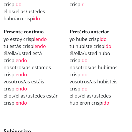
crisp
ido
crisp
ir
ellos/ellas/ustedes
habrían crisp
ido
Presente continuo
Pretérito anterior
yo estoy crisp
iendo
yo hube crisp
ido
tú estás crisp
iendo
tú hubiste crisp
ido
él/ella/usted está
él/ella/usted hubo
crisp
iendo
crisp
ido
nosotros/as estamos
nosotros/as hubimos
crisp
iendo
crisp
ido
vosotros/as estáis
vosotros/as hubisteis
crisp
iendo
crisp
ido
ellos/ellas/ustedes están
ellos/ellas/ustedes
crisp
iendo
hubieron crisp
ido
Subjuntivo