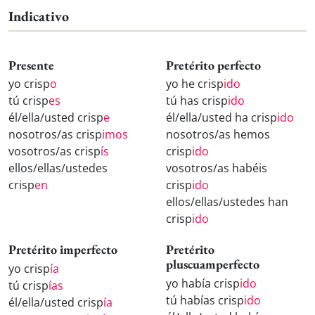
Indicativo
Presente
Pretérito perfecto
yo crisp
o
yo he crisp
ido
tú crisp
es
tú has crisp
ido
él/ella/usted crisp
e
él/ella/usted ha crisp
ido
nosotros/as crisp
imos
nosotros/as hemos
vosotros/as crisp
ís
crisp
ido
ellos/ellas/ustedes
vosotros/as habéis
crisp
en
crisp
ido
ellos/ellas/ustedes han
crisp
ido
Pretérito imperfecto
Pretérito
pluscuamperfecto
yo crisp
ía
yo había crisp
ido
tú crisp
ías
tú habías crisp
ido
él/ella/usted crisp
ía