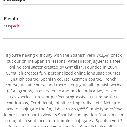
Pasado
crisp
ido
If you're having difficulty with the Spanish verb
crispir
, check
out our
online Spanish lessons
! Vatefaireconjuguer is a free
online conjugator created by Gymglish. Founded in 2004,
Gymglish creates fun, personalized online language courses:
English course
,
Spanish course
,
German course
,
French
course
,
Italian course
and more. Conjugate all Spanish verbs
(of all groups) in every tense and mode: Indicative, Present,
Past-perfect, Present perfect progressive, Future perfect
continuous, Conditional, Infinitive, Imperative, etc. Not sure
how to conjugate the English verb
crispir
? Simply type
crispir
in our search bar to view its Spanish conjugation. You can also
conjugate a sentence, for example 'conjugate a Spanish verb’!
In order to improve on your spelling, Gymglish also offers