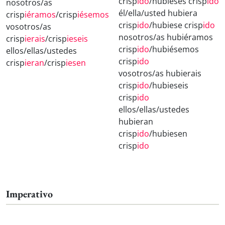
crisp
ido
/hubieses crisp
ido
nosotros/as
él/ella/usted hubiera
crisp
iéramos
/crisp
iésemos
crisp
ido
/hubiese crisp
ido
vosotros/as
nosotros/as hubiéramos
crisp
ierais
/crisp
ieseis
crisp
ido
/hubiésemos
ellos/ellas/ustedes
crisp
ido
crisp
ieran
/crisp
iesen
vosotros/as hubierais
crisp
ido
/hubieseis
crisp
ido
ellos/ellas/ustedes
hubieran
crisp
ido
/hubiesen
crisp
ido
Imperativo