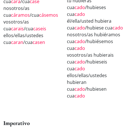
tú hubieras
cua
cara
/cua
case
cua
cado
/hubieses
nosotros/as
cua
cado
cua
cáramos
/cua
cásemos
él/ella/usted hubiera
vosotros/as
cua
cado
/hubiese cua
cado
cua
carais
/cua
caseis
nosotros/as hubiéramos
ellos/ellas/ustedes
cua
cado
/hubiésemos
cua
caran
/cua
casen
cua
cado
vosotros/as hubierais
cua
cado
/hubieseis
cua
cado
ellos/ellas/ustedes
hubieran
cua
cado
/hubiesen
cua
cado
Imperativo