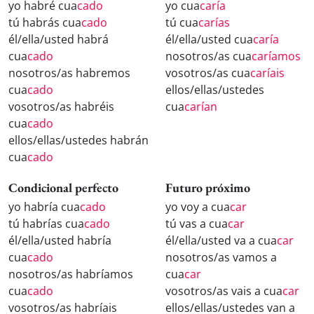
yo habré cua
cado
yo cua
caría
tú habrás cua
cado
tú cua
carías
él/ella/usted habrá
él/ella/usted cua
caría
cua
cado
nosotros/as cua
caríamos
nosotros/as habremos
vosotros/as cua
caríais
cua
cado
ellos/ellas/ustedes
vosotros/as habréis
cua
carían
cua
cado
ellos/ellas/ustedes habrán
cua
cado
Condicional perfecto
Futuro próximo
yo habría cua
cado
yo voy a cua
car
tú habrías cua
cado
tú vas a cua
car
él/ella/usted habría
él/ella/usted va a cua
car
cua
cado
nosotros/as vamos a
nosotros/as habríamos
cua
car
cua
cado
vosotros/as vais a cua
car
vosotros/as habríais
ellos/ellas/ustedes van a