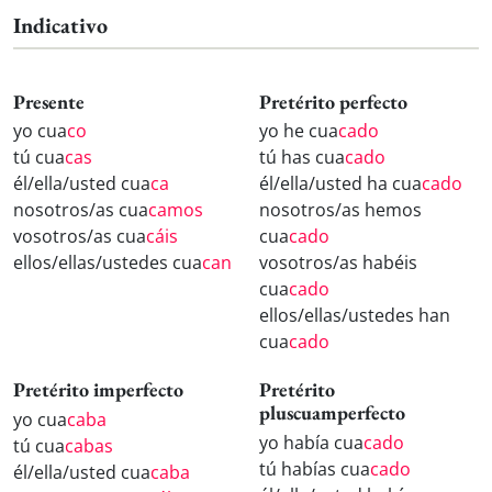
Indicativo
Presente
Pretérito perfecto
yo cua
co
yo he cua
cado
tú cua
cas
tú has cua
cado
él/ella/usted cua
ca
él/ella/usted ha cua
cado
nosotros/as cua
camos
nosotros/as hemos
vosotros/as cua
cáis
cua
cado
ellos/ellas/ustedes cua
can
vosotros/as habéis
cua
cado
ellos/ellas/ustedes han
cua
cado
Pretérito imperfecto
Pretérito
pluscuamperfecto
yo cua
caba
yo había cua
cado
tú cua
cabas
tú habías cua
cado
él/ella/usted cua
caba