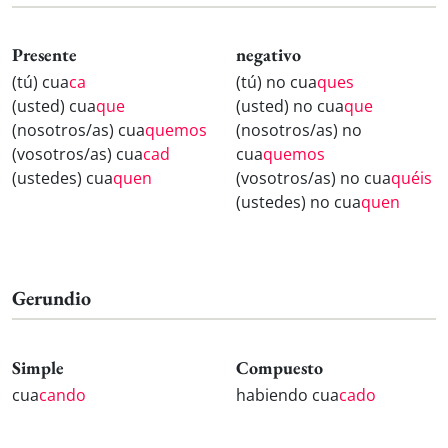
Presente
negativo
(tú) cua
ca
(tú) no cua
ques
(usted) cua
que
(usted) no cua
que
(nosotros/as) cua
quemos
(nosotros/as) no
(vosotros/as) cua
cad
cua
quemos
(ustedes) cua
quen
(vosotros/as) no cua
quéis
(ustedes) no cua
quen
Gerundio
Simple
Compuesto
cua
cando
habiendo cua
cado