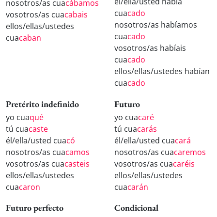
él/ella/usted había
nosotros/as cua
cábamos
cua
cado
vosotros/as cua
cabais
nosotros/as habíamos
ellos/ellas/ustedes
cua
cado
cua
caban
vosotros/as habíais
cua
cado
ellos/ellas/ustedes habían
cua
cado
Pretérito indefinido
Futuro
yo cua
qué
yo cua
caré
tú cua
caste
tú cua
carás
él/ella/usted cua
có
él/ella/usted cua
cará
nosotros/as cua
camos
nosotros/as cua
caremos
vosotros/as cua
casteis
vosotros/as cua
caréis
ellos/ellas/ustedes
ellos/ellas/ustedes
cua
caron
cua
carán
Futuro perfecto
Condicional