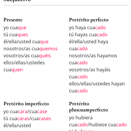
Presente
Pretérito perfecto
yo cua
que
yo haya cua
cado
tú cua
ques
tú hayas cua
cado
él/ella/usted cua
que
él/ella/usted haya
nosotros/as cua
quemos
cua
cado
vosotros/as cua
quéis
nosotros/as hayamos
ellos/ellas/ustedes
cua
cado
cua
quen
vosotros/as hayáis
cua
cado
ellos/ellas/ustedes hayan
cua
cado
Pretérito imperfecto
Pretérito
pluscuamperfecto
yo cua
cara
/cua
case
yo hubiera
tú cua
caras
/cua
cases
cua
cado
/hubiese cua
cado
él/ella/usted