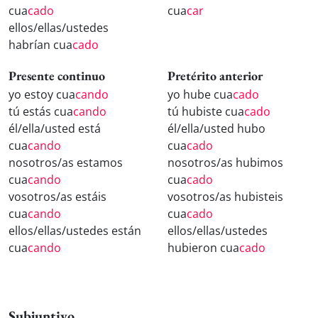
cua
cado
cua
car
ellos/ellas/ustedes
habrían cua
cado
Presente continuo
Pretérito anterior
yo estoy cua
cando
yo hube cua
cado
tú estás cua
cando
tú hubiste cua
cado
él/ella/usted está
él/ella/usted hubo
cua
cando
cua
cado
nosotros/as estamos
nosotros/as hubimos
cua
cando
cua
cado
vosotros/as estáis
vosotros/as hubisteis
cua
cando
cua
cado
ellos/ellas/ustedes están
ellos/ellas/ustedes
cua
cando
hubieron cua
cado
Subjuntivo