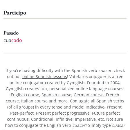
Participo
Pasado
cua
cado
If you're having difficulty with the Spanish verb
cuacar
, check
out our
online Spanish lessons
! Vatefaireconjuguer is a free
online conjugator created by Gymglish. Founded in 2004,
Gymglish creates fun, personalized online language courses:
English course
,
Spanish course
,
German course
,
French
course
,
Italian course
and more. Conjugate all Spanish verbs
(of all groups) in every tense and mode: Indicative, Present,
Past-perfect, Present perfect progressive, Future perfect
continuous, Conditional, Infinitive, Imperative, etc. Not sure
how to conjugate the English verb
cuacar
? Simply type
cuacar