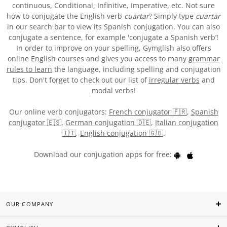
continuous, Conditional, Infinitive, Imperative, etc. Not sure
how to conjugate the English verb
cuartar
? Simply type
cuartar
in our search bar to view its Spanish conjugation. You can also
conjugate a sentence, for example 'conjugate a Spanish verb’!
In order to improve on your spelling, Gymglish also offers
online English courses and gives you access to many
grammar
rules to learn
the language, including spelling and conjugation
tips. Don't forget to check out our list of
irregular verbs
and
modal verbs
!
Our online verb conjugators:
French conjugator 🇫🇷
,
Spanish
conjugator 🇪🇸
,
German conjugation 🇩🇪
,
Italian conjugation
🇮🇹
,
English conjugation 🇬🇧
.
Download our conjugation apps for free:
OUR COMPANY