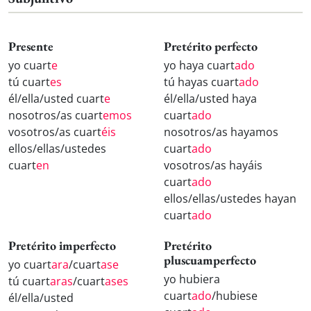
Presente
Pretérito perfecto
yo cuart
e
yo haya cuart
ado
tú cuart
es
tú hayas cuart
ado
él/ella/usted cuart
e
él/ella/usted haya
nosotros/as cuart
emos
cuart
ado
vosotros/as cuart
éis
nosotros/as hayamos
ellos/ellas/ustedes
cuart
ado
cuart
en
vosotros/as hayáis
cuart
ado
ellos/ellas/ustedes hayan
cuart
ado
Pretérito imperfecto
Pretérito
pluscuamperfecto
yo cuart
ara
/cuart
ase
yo hubiera
tú cuart
aras
/cuart
ases
cuart
ado
/hubiese
él/ella/usted