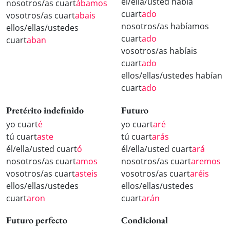
él/ella/usted había
nosotros/as cuart
ábamos
cuart
ado
vosotros/as cuart
abais
nosotros/as habíamos
ellos/ellas/ustedes
cuart
ado
cuart
aban
vosotros/as habíais
cuart
ado
ellos/ellas/ustedes habían
cuart
ado
Pretérito indefinido
Futuro
yo cuart
é
yo cuart
aré
tú cuart
aste
tú cuart
arás
él/ella/usted cuart
ó
él/ella/usted cuart
ará
nosotros/as cuart
amos
nosotros/as cuart
aremos
vosotros/as cuart
asteis
vosotros/as cuart
aréis
ellos/ellas/ustedes
ellos/ellas/ustedes
cuart
aron
cuart
arán
Futuro perfecto
Condicional