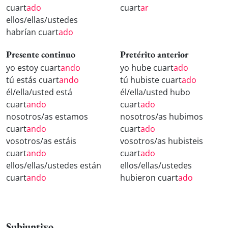
cuart
ado
cuart
ar
ellos/ellas/ustedes
habrían cuart
ado
Presente continuo
Pretérito anterior
yo estoy cuart
ando
yo hube cuart
ado
tú estás cuart
ando
tú hubiste cuart
ado
él/ella/usted está
él/ella/usted hubo
cuart
ando
cuart
ado
nosotros/as estamos
nosotros/as hubimos
cuart
ando
cuart
ado
vosotros/as estáis
vosotros/as hubisteis
cuart
ando
cuart
ado
ellos/ellas/ustedes están
ellos/ellas/ustedes
cuart
ando
hubieron cuart
ado
Subjuntivo