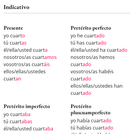
Indicativo
Presente
Pretérito perfecto
yo cuart
o
yo he cuart
ado
tú cuart
as
tú has cuart
ado
él/ella/usted cuart
a
él/ella/usted ha cuart
ado
nosotros/as cuart
amos
nosotros/as hemos
vosotros/as cuart
áis
cuart
ado
ellos/ellas/ustedes
vosotros/as habéis
cuart
an
cuart
ado
ellos/ellas/ustedes han
cuart
ado
Pretérito imperfecto
Pretérito
pluscuamperfecto
yo cuart
aba
yo había cuart
ado
tú cuart
abas
tú habías cuart
ado
él/ella/usted cuart
aba