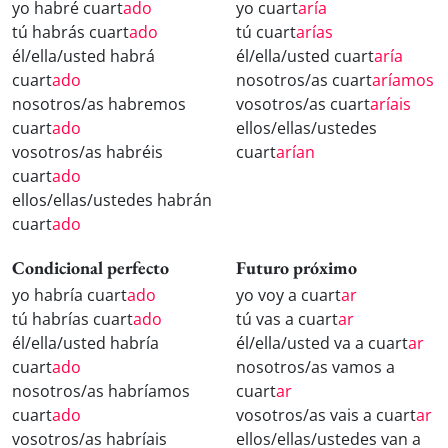
yo habré cuart
ado
yo cuart
aría
tú habrás cuart
ado
tú cuart
arías
él/ella/usted habrá
él/ella/usted cuart
aría
cuart
ado
nosotros/as cuart
aríamos
nosotros/as habremos
vosotros/as cuart
aríais
cuart
ado
ellos/ellas/ustedes
vosotros/as habréis
cuart
arían
cuart
ado
ellos/ellas/ustedes habrán
cuart
ado
Condicional perfecto
Futuro próximo
yo habría cuart
ado
yo voy a cuart
ar
tú habrías cuart
ado
tú vas a cuart
ar
él/ella/usted habría
él/ella/usted va a cuart
ar
cuart
ado
nosotros/as vamos a
nosotros/as habríamos
cuart
ar
cuart
ado
vosotros/as vais a cuart
ar
vosotros/as habríais
ellos/ellas/ustedes van a