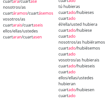
cuart
ado
cuart
ara
/cuart
ase
tú hubieras
nosotros/as
cuart
ado
/hubieses
cuart
áramos
/cuart
ásemos
cuart
ado
vosotros/as
él/ella/usted hubiera
cuart
arais
/cuart
aseis
cuart
ado
/hubiese
ellos/ellas/ustedes
cuart
ado
cuart
aran
/cuart
asen
nosotros/as hubiéramos
cuart
ado
/hubiésemos
cuart
ado
vosotros/as hubierais
cuart
ado
/hubieseis
cuart
ado
ellos/ellas/ustedes
hubieran
cuart
ado
/hubiesen
cuart
ado