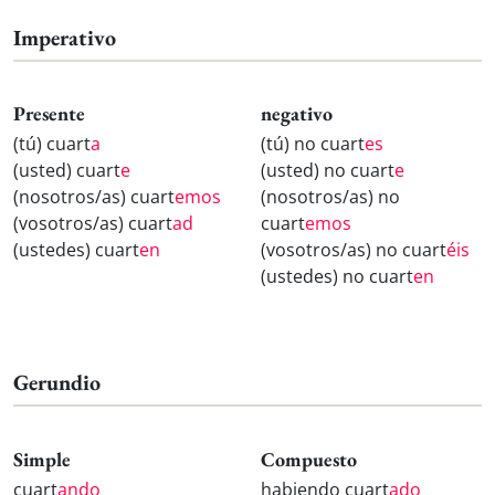
Imperativo
Presente
negativo
(tú) cuart
a
(tú) no cuart
es
(usted) cuart
e
(usted) no cuart
e
(nosotros/as) cuart
emos
(nosotros/as) no
(vosotros/as) cuart
ad
cuart
emos
(ustedes) cuart
en
(vosotros/as) no cuart
éis
(ustedes) no cuart
en
Gerundio
Simple
Compuesto
cuart
ando
habiendo cuart
ado