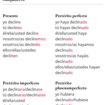
Presente
Pretérito perfecto
yo declin
e
yo haya declin
ado
tú declin
es
tú hayas declin
ado
él/ella/usted declin
e
él/ella/usted haya
nosotros/as declin
emos
declin
ado
vosotros/as declin
éis
nosotros/as hayamos
ellos/ellas/ustedes
declin
ado
declin
en
vosotros/as hayáis
declin
ado
ellos/ellas/ustedes hayan
declin
ado
Pretérito imperfecto
Pretérito
pluscuamperfecto
yo declin
ara
/declin
ase
yo hubiera
tú declin
aras
/declin
ases
declin
ado
/hubiese
él/ella/usted