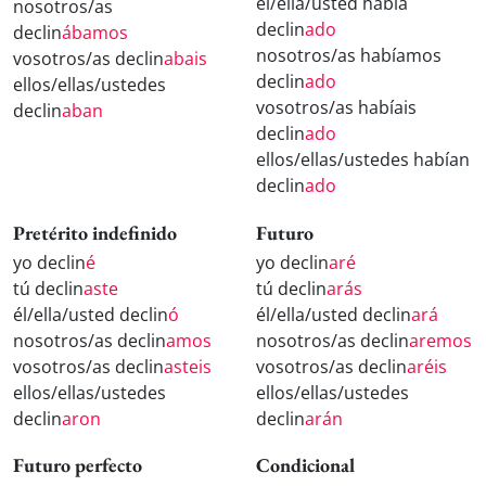
él/ella/usted había
nosotros/as
declin
ado
declin
ábamos
nosotros/as habíamos
vosotros/as declin
abais
declin
ado
ellos/ellas/ustedes
vosotros/as habíais
declin
aban
declin
ado
ellos/ellas/ustedes habían
declin
ado
Pretérito indefinido
Futuro
yo declin
é
yo declin
aré
tú declin
aste
tú declin
arás
él/ella/usted declin
ó
él/ella/usted declin
ará
nosotros/as declin
amos
nosotros/as declin
aremos
vosotros/as declin
asteis
vosotros/as declin
aréis
ellos/ellas/ustedes
ellos/ellas/ustedes
declin
aron
declin
arán
Futuro perfecto
Condicional