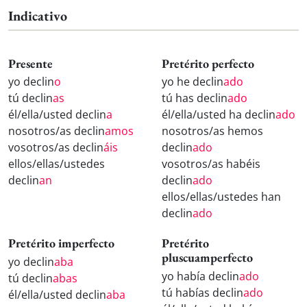
Indicativo
Presente
Pretérito perfecto
yo declin
o
yo he declin
ado
tú declin
as
tú has declin
ado
él/ella/usted declin
a
él/ella/usted ha declin
ado
nosotros/as declin
amos
nosotros/as hemos
vosotros/as declin
áis
declin
ado
ellos/ellas/ustedes
vosotros/as habéis
declin
an
declin
ado
ellos/ellas/ustedes han
declin
ado
Pretérito imperfecto
Pretérito
pluscuamperfecto
yo declin
aba
yo había declin
ado
tú declin
abas
tú habías declin
ado
él/ella/usted declin
aba