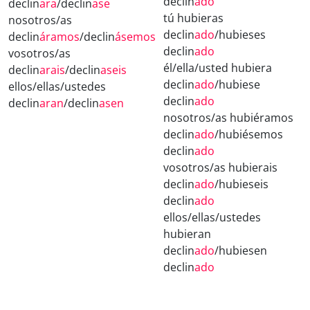
declin
ado
declin
ara
/declin
ase
tú hubieras
nosotros/as
declin
ado
/hubieses
declin
áramos
/declin
ásemos
declin
ado
vosotros/as
él/ella/usted hubiera
declin
arais
/declin
aseis
declin
ado
/hubiese
ellos/ellas/ustedes
declin
ado
declin
aran
/declin
asen
nosotros/as hubiéramos
declin
ado
/hubiésemos
declin
ado
vosotros/as hubierais
declin
ado
/hubieseis
declin
ado
ellos/ellas/ustedes
hubieran
declin
ado
/hubiesen
declin
ado