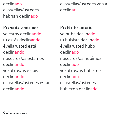
declin
ado
ellos/ellas/ustedes van a
ellos/ellas/ustedes
declin
ar
habrían declin
ado
Presente continuo
Pretérito anterior
yo estoy declin
ando
yo hube declin
ado
tú estás declin
ando
tú hubiste declin
ado
él/ella/usted está
él/ella/usted hubo
declin
ando
declin
ado
nosotros/as estamos
nosotros/as hubimos
declin
ando
declin
ado
vosotros/as estáis
vosotros/as hubisteis
declin
ando
declin
ado
ellos/ellas/ustedes están
ellos/ellas/ustedes
declin
ando
hubieron declin
ado
Subjuntivo