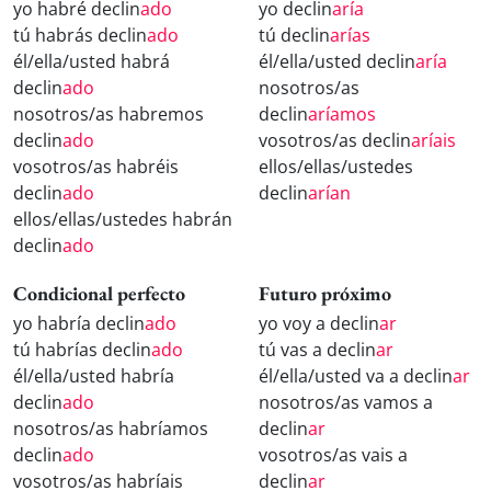
yo habré declin
ado
yo declin
aría
tú habrás declin
ado
tú declin
arías
él/ella/usted habrá
él/ella/usted declin
aría
declin
ado
nosotros/as
nosotros/as habremos
declin
aríamos
declin
ado
vosotros/as declin
aríais
vosotros/as habréis
ellos/ellas/ustedes
declin
ado
declin
arían
ellos/ellas/ustedes habrán
declin
ado
Condicional perfecto
Futuro próximo
yo habría declin
ado
yo voy a declin
ar
tú habrías declin
ado
tú vas a declin
ar
él/ella/usted habría
él/ella/usted va a declin
ar
declin
ado
nosotros/as vamos a
nosotros/as habríamos
declin
ar
declin
ado
vosotros/as vais a
vosotros/as habríais
declin
ar