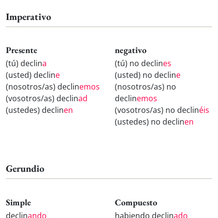
Imperativo
Presente
negativo
(tú) declin
a
(tú) no declin
es
(usted) declin
e
(usted) no declin
e
(nosotros/as) declin
emos
(nosotros/as) no
(vosotros/as) declin
ad
declin
emos
(ustedes) declin
en
(vosotros/as) no declin
éis
(ustedes) no declin
en
Gerundio
Simple
Compuesto
declin
ando
habiendo declin
ado