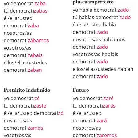
pluscuamperfecto
yo democrati
zaba
yo había democrati
zado
tú democrati
zabas
tú habías democrati
zado
él/ella/usted
él/ella/usted había
democrati
zaba
democrati
zado
nosotros/as
nosotros/as habíamos
democrati
zábamos
democrati
zado
vosotros/as
vosotros/as habíais
democrati
zabais
democrati
zado
ellos/ellas/ustedes
ellos/ellas/ustedes habían
democrati
zaban
democrati
zado
Pretérito indefinido
Futuro
yo democrati
cé
yo democrati
zaré
tú democrati
zaste
tú democrati
zarás
él/ella/usted democrati
zó
él/ella/usted
nosotros/as
democrati
zará
democrati
zamos
nosotros/as
vosotros/as
democrati
zaremos