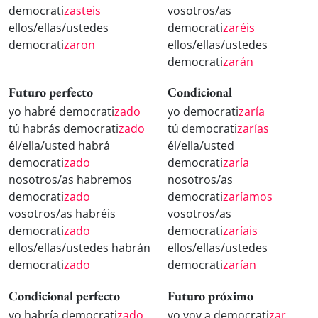
democrati
zasteis
vosotros/as
ellos/ellas/ustedes
democrati
zaréis
democrati
zaron
ellos/ellas/ustedes
democrati
zarán
Futuro perfecto
Condicional
yo habré democrati
zado
yo democrati
zaría
tú habrás democrati
zado
tú democrati
zarías
él/ella/usted habrá
él/ella/usted
democrati
zado
democrati
zaría
nosotros/as habremos
nosotros/as
democrati
zado
democrati
zaríamos
vosotros/as habréis
vosotros/as
democrati
zado
democrati
zaríais
ellos/ellas/ustedes habrán
ellos/ellas/ustedes
democrati
zado
democrati
zarían
Condicional perfecto
Futuro próximo
yo habría democrati
zado
yo voy a democrati
zar