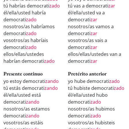
tú habrías democrati
zado
tú vas a democrati
zar
él/ella/usted habría
él/ella/usted va a
democrati
zado
democrati
zar
nosotros/as habríamos
nosotros/as vamos a
democrati
zado
democrati
zar
vosotros/as habríais
vosotros/as vais a
democrati
zado
democrati
zar
ellos/ellas/ustedes
ellos/ellas/ustedes van a
habrían democrati
zado
democrati
zar
Presente continuo
Pretérito anterior
yo estoy democrati
zando
yo hube democrati
zado
tú estás democrati
zando
tú hubiste democrati
zado
él/ella/usted está
él/ella/usted hubo
democrati
zando
democrati
zado
nosotros/as estamos
nosotros/as hubimos
democrati
zando
democrati
zado
vosotros/as estáis
vosotros/as hubisteis