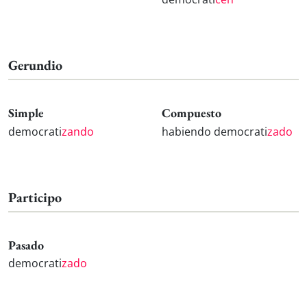
Gerundio
Simple
Compuesto
democrati
zando
habiendo democrati
zado
Participo
Pasado
democrati
zado