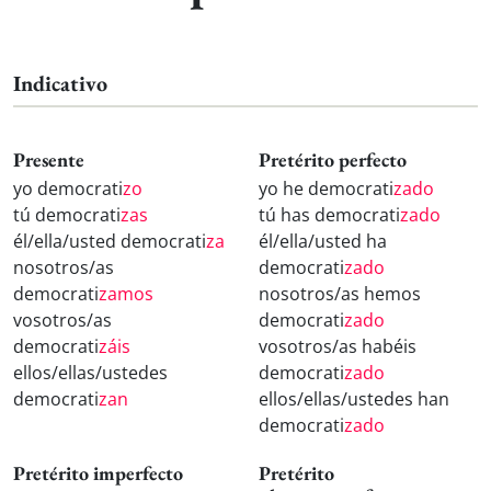
Indicativo
Presente
Pretérito perfecto
yo democrati
zo
yo he democrati
zado
tú democrati
zas
tú has democrati
zado
él/ella/usted democrati
za
él/ella/usted ha
nosotros/as
democrati
zado
democrati
zamos
nosotros/as hemos
vosotros/as
democrati
zado
democrati
záis
vosotros/as habéis
ellos/ellas/ustedes
democrati
zado
democrati
zan
ellos/ellas/ustedes han
democrati
zado
Pretérito imperfecto
Pretérito