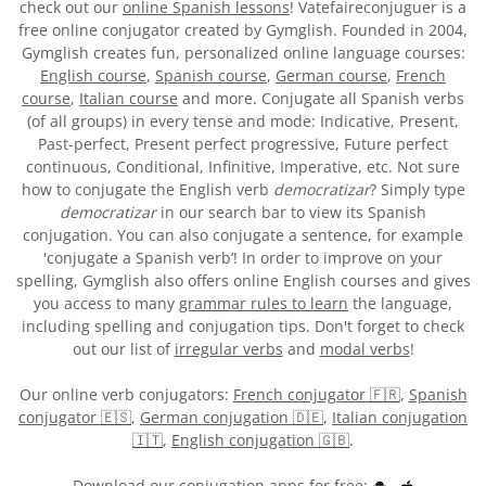
check out our
online Spanish lessons
! Vatefaireconjuguer is a
free online conjugator created by Gymglish. Founded in 2004,
Gymglish creates fun, personalized online language courses:
English course
,
Spanish course
,
German course
,
French
course
,
Italian course
and more. Conjugate all Spanish verbs
(of all groups) in every tense and mode: Indicative, Present,
Past-perfect, Present perfect progressive, Future perfect
continuous, Conditional, Infinitive, Imperative, etc. Not sure
how to conjugate the English verb
democratizar
? Simply type
democratizar
in our search bar to view its Spanish
conjugation. You can also conjugate a sentence, for example
'conjugate a Spanish verb’! In order to improve on your
spelling, Gymglish also offers online English courses and gives
you access to many
grammar rules to learn
the language,
including spelling and conjugation tips. Don't forget to check
out our list of
irregular verbs
and
modal verbs
!
Our online verb conjugators:
French conjugator 🇫🇷
,
Spanish
conjugator 🇪🇸
,
German conjugation 🇩🇪
,
Italian conjugation
🇮🇹
,
English conjugation 🇬🇧
.
Download our conjugation apps for free: