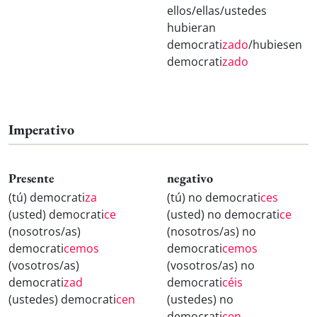
ellos/ellas/ustedes
hubieran
democrati
zado
/hubiesen
democrati
zado
Imperativo
Presente
negativo
(tú) democrati
za
(tú) no democrati
ces
(usted) democrati
ce
(usted) no democrati
ce
(nosotros/as)
(nosotros/as) no
democrati
cemos
democrati
cemos
(vosotros/as)
(vosotros/as) no
democrati
zad
democrati
céis
(ustedes) democrati
cen
(ustedes) no
democrati
cen