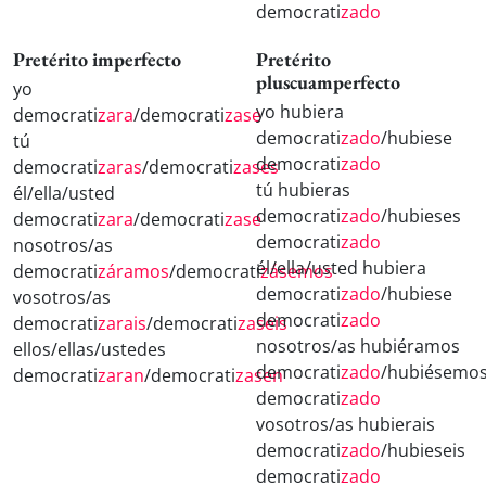
democrati
zado
Pretérito imperfecto
Pretérito
pluscuamperfecto
yo
yo hubiera
democrati
zara
/democrati
zase
democrati
zado
/hubiese
tú
democrati
zado
democrati
zaras
/democrati
zases
tú hubieras
él/ella/usted
democrati
zado
/hubieses
democrati
zara
/democrati
zase
democrati
zado
nosotros/as
él/ella/usted hubiera
democrati
záramos
/democrati
zásemos
democrati
zado
/hubiese
vosotros/as
democrati
zado
democrati
zarais
/democrati
zaseis
nosotros/as hubiéramos
ellos/ellas/ustedes
democrati
zado
/hubiésemo
democrati
zaran
/democrati
zasen
democrati
zado
vosotros/as hubierais
democrati
zado
/hubieseis
democrati
zado