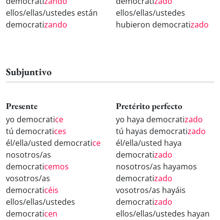
democrati
zando
democrati
zado
ellos/ellas/ustedes están
ellos/ellas/ustedes
democrati
zando
hubieron democrati
zado
Subjuntivo
Presente
Pretérito perfecto
yo democrati
ce
yo haya democrati
zado
tú democrati
ces
tú hayas democrati
zado
él/ella/usted democrati
ce
él/ella/usted haya
nosotros/as
democrati
zado
democrati
cemos
nosotros/as hayamos
vosotros/as
democrati
zado
democrati
céis
vosotros/as hayáis
ellos/ellas/ustedes
democrati
zado
democrati
cen
ellos/ellas/ustedes hayan