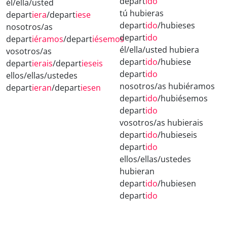
depart
ido
él/ella/usted
tú hubieras
depart
iera
/depart
iese
depart
ido
/hubieses
nosotros/as
depart
ido
depart
iéramos
/depart
iésemos
él/ella/usted hubiera
vosotros/as
depart
ido
/hubiese
depart
ierais
/depart
ieseis
depart
ido
ellos/ellas/ustedes
nosotros/as hubiéramos
depart
ieran
/depart
iesen
depart
ido
/hubiésemos
depart
ido
vosotros/as hubierais
depart
ido
/hubieseis
depart
ido
ellos/ellas/ustedes
hubieran
depart
ido
/hubiesen
depart
ido