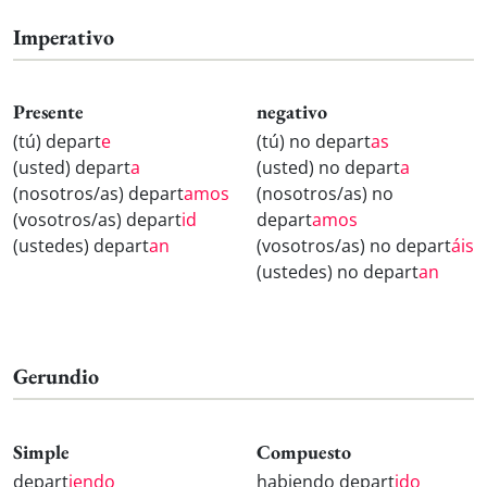
Imperativo
Presente
negativo
(tú) depart
e
(tú) no depart
as
(usted) depart
a
(usted) no depart
a
(nosotros/as) depart
amos
(nosotros/as) no
(vosotros/as) depart
id
depart
amos
(ustedes) depart
an
(vosotros/as) no depart
áis
(ustedes) no depart
an
Gerundio
Simple
Compuesto
depart
iendo
habiendo depart
ido