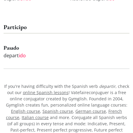
Participo
Pasado
depart
ido
If you're having difficulty with the Spanish verb
departir
, check
out our
online Spanish lessons
! Vatefaireconjuguer is a free
online conjugator created by Gymglish. Founded in 2004,
Gymglish creates fun, personalized online language courses:
English course
,
Spanish course
,
German course
,
French
course
,
Italian course
and more. Conjugate all Spanish verbs
(of all groups) in every tense and mode: Indicative, Present,
Past-perfect, Present perfect progressive, Future perfect