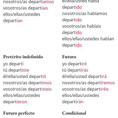
él/ella/usted había
nosotros/as depart
íamos
depart
ido
vosotros/as depart
íais
nosotros/as habíamos
ellos/ellas/ustedes
depart
ido
depart
ían
vosotros/as habíais
depart
ido
ellos/ellas/ustedes habían
depart
ido
Pretérito indefinido
Futuro
yo depart
í
yo depart
iré
tú depart
iste
tú depart
irás
él/ella/usted depart
ió
él/ella/usted depart
irá
nosotros/as depart
imos
nosotros/as depart
iremos
vosotros/as depart
isteis
vosotros/as depart
iréis
ellos/ellas/ustedes
ellos/ellas/ustedes
depart
ieron
depart
irán
Futuro perfecto
Condicional