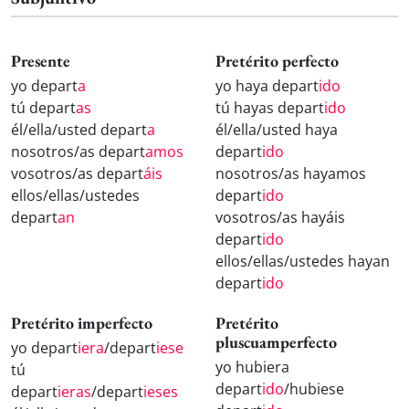
Presente
Pretérito perfecto
yo depart
a
yo haya depart
ido
tú depart
as
tú hayas depart
ido
él/ella/usted depart
a
él/ella/usted haya
nosotros/as depart
amos
depart
ido
vosotros/as depart
áis
nosotros/as hayamos
ellos/ellas/ustedes
depart
ido
depart
an
vosotros/as hayáis
depart
ido
ellos/ellas/ustedes hayan
depart
ido
Pretérito imperfecto
Pretérito
pluscuamperfecto
yo depart
iera
/depart
iese
yo hubiera
tú
depart
ido
/hubiese
depart
ieras
/depart
ieses