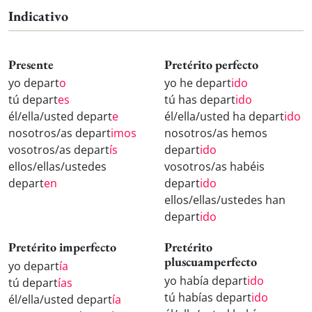
Indicativo
Presente
Pretérito perfecto
yo depart
o
yo he depart
ido
tú depart
es
tú has depart
ido
él/ella/usted depart
e
él/ella/usted ha depart
ido
nosotros/as depart
imos
nosotros/as hemos
vosotros/as depart
ís
depart
ido
ellos/ellas/ustedes
vosotros/as habéis
depart
en
depart
ido
ellos/ellas/ustedes han
depart
ido
Pretérito imperfecto
Pretérito
pluscuamperfecto
yo depart
ía
yo había depart
ido
tú depart
ías
tú habías depart
ido
él/ella/usted depart
ía