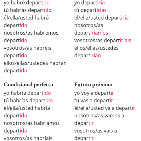
yo habré depart
ido
yo depart
iría
tú habrás depart
ido
tú depart
irías
él/ella/usted habrá
él/ella/usted depart
iría
depart
ido
nosotros/as
nosotros/as habremos
depart
iríamos
depart
ido
vosotros/as depart
iríais
vosotros/as habréis
ellos/ellas/ustedes
depart
ido
depart
irían
ellos/ellas/ustedes habrán
depart
ido
Condicional perfecto
Futuro próximo
yo habría depart
ido
yo voy a depart
ir
tú habrías depart
ido
tú vas a depart
ir
él/ella/usted habría
él/ella/usted va a depart
ir
depart
ido
nosotros/as vamos a
nosotros/as habríamos
depart
ir
depart
ido
vosotros/as vais a
vosotros/as habríais
depart
ir