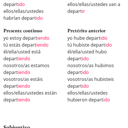
depart
ido
ellos/ellas/ustedes van a
ellos/ellas/ustedes
depart
ir
habrían depart
ido
Presente continuo
Pretérito anterior
yo estoy depart
iendo
yo hube depart
ido
tú estás depart
iendo
tú hubiste depart
ido
él/ella/usted está
él/ella/usted hubo
depart
iendo
depart
ido
nosotros/as estamos
nosotros/as hubimos
depart
iendo
depart
ido
vosotros/as estáis
vosotros/as hubisteis
depart
iendo
depart
ido
ellos/ellas/ustedes están
ellos/ellas/ustedes
depart
iendo
hubieron depart
ido
Subjuntivo