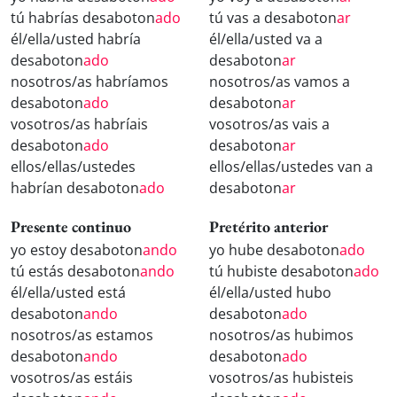
tú habrías desaboton
ado
tú vas a desaboton
ar
él/ella/usted habría
él/ella/usted va a
desaboton
ado
desaboton
ar
nosotros/as habríamos
nosotros/as vamos a
desaboton
ado
desaboton
ar
vosotros/as habríais
vosotros/as vais a
desaboton
ado
desaboton
ar
ellos/ellas/ustedes
ellos/ellas/ustedes van a
habrían desaboton
ado
desaboton
ar
Presente continuo
Pretérito anterior
yo estoy desaboton
ando
yo hube desaboton
ado
tú estás desaboton
ando
tú hubiste desaboton
ado
él/ella/usted está
él/ella/usted hubo
desaboton
ando
desaboton
ado
nosotros/as estamos
nosotros/as hubimos
desaboton
ando
desaboton
ado
vosotros/as estáis
vosotros/as hubisteis