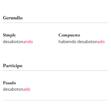
Gerundio
Simple
Compuesto
desaboton
ando
habiendo desaboton
ado
Participo
Pasado
desaboton
ado