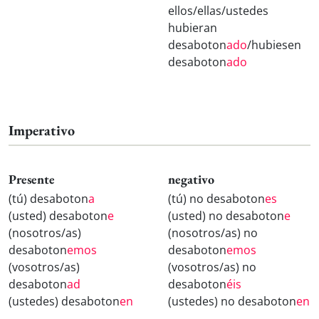
ellos/ellas/ustedes
hubieran
desaboton
ado
/hubiesen
desaboton
ado
Imperativo
Presente
negativo
(tú) desaboton
a
(tú) no desaboton
es
(usted) desaboton
e
(usted) no desaboton
e
(nosotros/as)
(nosotros/as) no
desaboton
emos
desaboton
emos
(vosotros/as)
(vosotros/as) no
desaboton
ad
desaboton
éis
(ustedes) desaboton
en
(ustedes) no desaboton
en