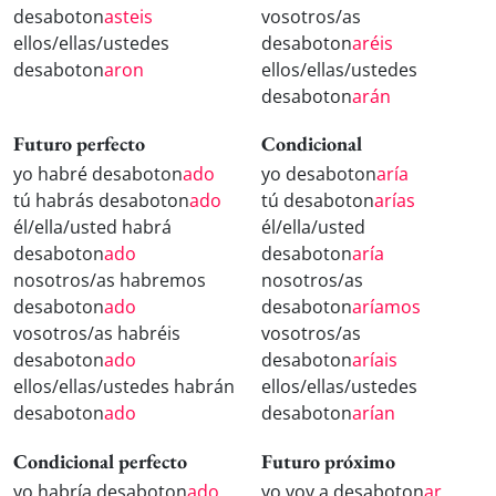
desaboton
asteis
vosotros/as
ellos/ellas/ustedes
desaboton
aréis
desaboton
aron
ellos/ellas/ustedes
desaboton
arán
Futuro perfecto
Condicional
yo habré desaboton
ado
yo desaboton
aría
tú habrás desaboton
ado
tú desaboton
arías
él/ella/usted habrá
él/ella/usted
desaboton
ado
desaboton
aría
nosotros/as habremos
nosotros/as
desaboton
ado
desaboton
aríamos
vosotros/as habréis
vosotros/as
desaboton
ado
desaboton
aríais
ellos/ellas/ustedes habrán
ellos/ellas/ustedes
desaboton
ado
desaboton
arían
Condicional perfecto
Futuro próximo
yo habría desaboton
ado
yo voy a desaboton
ar