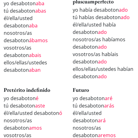
pluscuamperfecto
yo desaboton
aba
yo había desaboton
ado
tú desaboton
abas
tú habías desaboton
ado
él/ella/usted
él/ella/usted había
desaboton
aba
desaboton
ado
nosotros/as
nosotros/as habíamos
desaboton
ábamos
desaboton
ado
vosotros/as
vosotros/as habíais
desaboton
abais
desaboton
ado
ellos/ellas/ustedes
ellos/ellas/ustedes habían
desaboton
aban
desaboton
ado
Pretérito indefinido
Futuro
yo desaboton
é
yo desaboton
aré
tú desaboton
aste
tú desaboton
arás
él/ella/usted desaboton
ó
él/ella/usted
nosotros/as
desaboton
ará
desaboton
amos
nosotros/as
vosotros/as
desaboton
aremos