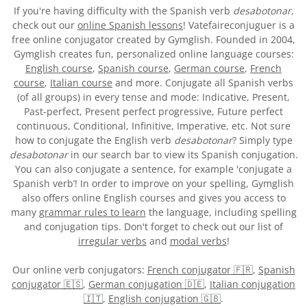
If you're having difficulty with the Spanish verb
desabotonar
,
check out our
online Spanish lessons
! Vatefaireconjuguer is a
free online conjugator created by Gymglish. Founded in 2004,
Gymglish creates fun, personalized online language courses:
English course
,
Spanish course
,
German course
,
French
course
,
Italian course
and more. Conjugate all Spanish verbs
(of all groups) in every tense and mode: Indicative, Present,
Past-perfect, Present perfect progressive, Future perfect
continuous, Conditional, Infinitive, Imperative, etc. Not sure
how to conjugate the English verb
desabotonar
? Simply type
desabotonar
in our search bar to view its Spanish conjugation.
You can also conjugate a sentence, for example 'conjugate a
Spanish verb’! In order to improve on your spelling, Gymglish
also offers online English courses and gives you access to
many
grammar rules to learn
the language, including spelling
and conjugation tips. Don't forget to check out our list of
irregular verbs
and
modal verbs
!
Our online verb conjugators:
French conjugator 🇫🇷
,
Spanish
conjugator 🇪🇸
,
German conjugation 🇩🇪
,
Italian conjugation
🇮🇹
,
English conjugation 🇬🇧
.