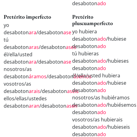
desaboton
ado
Pretérito imperfecto
Pretérito
pluscuamperfecto
yo
yo hubiera
desaboton
ara
/desaboton
ase
desaboton
ado
/hubiese
tú
desaboton
ado
desaboton
aras
/desaboton
ases
tú hubieras
él/ella/usted
desaboton
ado
/hubieses
desaboton
ara
/desaboton
ase
desaboton
ado
nosotros/as
él/ella/usted hubiera
desaboton
áramos
/desaboton
ásemos
desaboton
ado
/hubiese
vosotros/as
desaboton
ado
desaboton
arais
/desaboton
aseis
nosotros/as hubiéramos
ellos/ellas/ustedes
desaboton
ado
/hubiésemos
desaboton
aran
/desaboton
asen
desaboton
ado
vosotros/as hubierais
desaboton
ado
/hubieseis
desaboton
ado