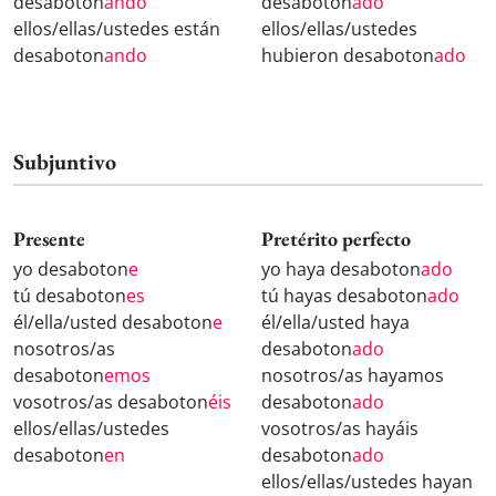
desaboton
ando
desaboton
ado
ellos/ellas/ustedes están
ellos/ellas/ustedes
desaboton
ando
hubieron desaboton
ado
Subjuntivo
Presente
Pretérito perfecto
yo desaboton
e
yo haya desaboton
ado
tú desaboton
es
tú hayas desaboton
ado
él/ella/usted desaboton
e
él/ella/usted haya
nosotros/as
desaboton
ado
desaboton
emos
nosotros/as hayamos
vosotros/as desaboton
éis
desaboton
ado
ellos/ellas/ustedes
vosotros/as hayáis
desaboton
en
desaboton
ado
ellos/ellas/ustedes hayan