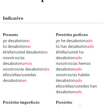
Indicativo
Presente
Pretérito perfecto
yo desaboton
o
yo he desaboton
ado
tú desaboton
as
tú has desaboton
ado
él/ella/usted desaboton
a
él/ella/usted ha
nosotros/as
desaboton
ado
desaboton
amos
nosotros/as hemos
vosotros/as desaboton
áis
desaboton
ado
ellos/ellas/ustedes
vosotros/as habéis
desaboton
an
desaboton
ado
ellos/ellas/ustedes han
desaboton
ado
Pretérito imperfecto
Pretérito