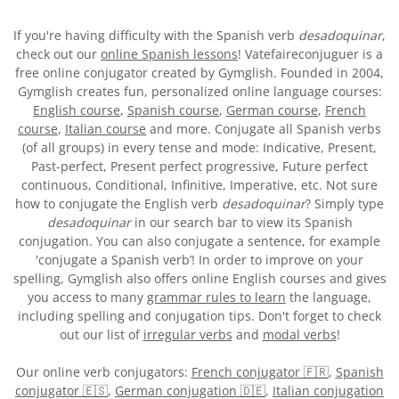
If you're having difficulty with the Spanish verb
desadoquinar
,
check out our
online Spanish lessons
! Vatefaireconjuguer is a
free online conjugator created by Gymglish. Founded in 2004,
Gymglish creates fun, personalized online language courses:
English course
,
Spanish course
,
German course
,
French
course
,
Italian course
and more. Conjugate all Spanish verbs
(of all groups) in every tense and mode: Indicative, Present,
Past-perfect, Present perfect progressive, Future perfect
continuous, Conditional, Infinitive, Imperative, etc. Not sure
how to conjugate the English verb
desadoquinar
? Simply type
desadoquinar
in our search bar to view its Spanish
conjugation. You can also conjugate a sentence, for example
'conjugate a Spanish verb’! In order to improve on your
spelling, Gymglish also offers online English courses and gives
you access to many
grammar rules to learn
the language,
including spelling and conjugation tips. Don't forget to check
out our list of
irregular verbs
and
modal verbs
!
Our online verb conjugators:
French conjugator 🇫🇷
,
Spanish
conjugator 🇪🇸
,
German conjugation 🇩🇪
,
Italian conjugation