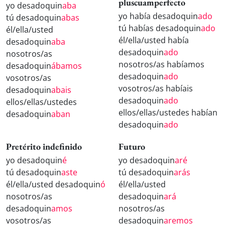
pluscuamperfecto
yo desadoquin
aba
yo había desadoquin
ado
tú desadoquin
abas
tú habías desadoquin
ado
él/ella/usted
él/ella/usted había
desadoquin
aba
desadoquin
ado
nosotros/as
nosotros/as habíamos
desadoquin
ábamos
desadoquin
ado
vosotros/as
vosotros/as habíais
desadoquin
abais
desadoquin
ado
ellos/ellas/ustedes
ellos/ellas/ustedes habían
desadoquin
aban
desadoquin
ado
Pretérito indefinido
Futuro
yo desadoquin
é
yo desadoquin
aré
tú desadoquin
aste
tú desadoquin
arás
él/ella/usted desadoquin
ó
él/ella/usted
nosotros/as
desadoquin
ará
desadoquin
amos
nosotros/as
vosotros/as
desadoquin
aremos