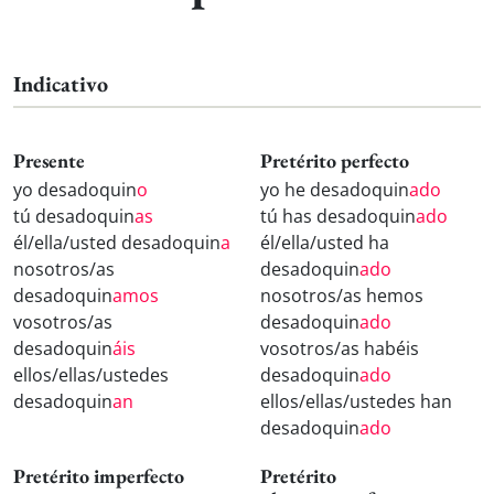
Indicativo
Presente
Pretérito perfecto
yo desadoquin
o
yo he desadoquin
ado
tú desadoquin
as
tú has desadoquin
ado
él/ella/usted desadoquin
a
él/ella/usted ha
nosotros/as
desadoquin
ado
desadoquin
amos
nosotros/as hemos
vosotros/as
desadoquin
ado
desadoquin
áis
vosotros/as habéis
ellos/ellas/ustedes
desadoquin
ado
desadoquin
an
ellos/ellas/ustedes han
desadoquin
ado
Pretérito imperfecto
Pretérito