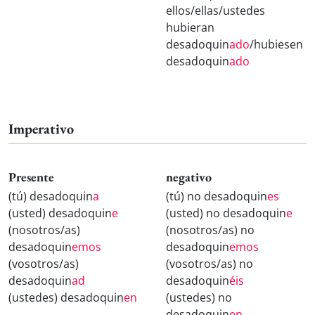
ellos/ellas/ustedes
hubieran
desadoquin
ado
/hubiesen
desadoquin
ado
Imperativo
Presente
negativo
(tú) desadoquin
a
(tú) no desadoquin
es
(usted) desadoquin
e
(usted) no desadoquin
e
(nosotros/as)
(nosotros/as) no
desadoquin
emos
desadoquin
emos
(vosotros/as)
(vosotros/as) no
desadoquin
ad
desadoquin
éis
(ustedes) desadoquin
en
(ustedes) no
desadoquin
en