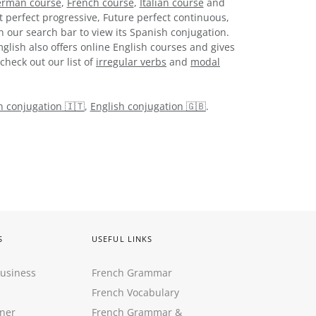
rman course
,
French course
,
Italian course
and
t perfect progressive, Future perfect continuous,
n our search bar to view its Spanish conjugation.
glish also offers online English courses and gives
check out our list of
irregular verbs
and
modal
an conjugation 🇮🇹
,
English conjugation 🇬🇧
.
S
USEFUL LINKS
Business
French Grammar
French Vocabulary
ner
French Grammar &