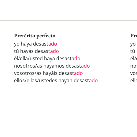
Pretérito perfecto
Pr
yo haya desast
ado
yo
tú hayas desast
ado
tú
él/ella/usted haya desast
ado
él
nosotros/as hayamos desast
ado
no
vosotros/as hayáis desast
ado
vo
ellos/ellas/ustedes hayan desast
ado
el