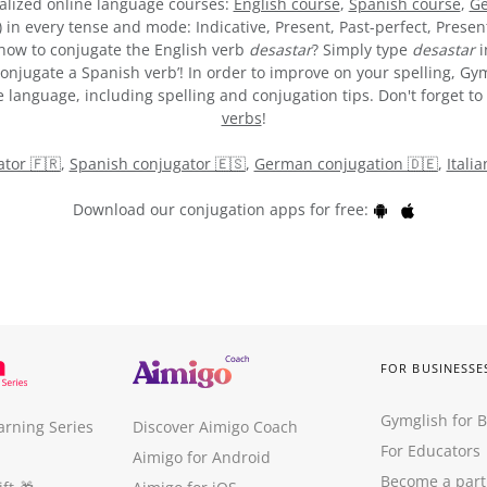
alized online language courses:
English course
,
Spanish course
,
Ge
) in every tense and mode: Indicative, Present, Past-perfect, Presen
e how to conjugate the English verb
desastar
? Simply type
desastar
i
onjugate a Spanish verb’! In order to improve on your spelling, Gym
 language, including spelling and conjugation tips. Don't forget to 
verbs
!
tor 🇫🇷
,
Spanish conjugator 🇪🇸
,
German conjugation 🇩🇪
,
Itali
Download our conjugation apps for free:
FOR BUSINESSE
Gymglish for 
arning Series
Discover Aimigo Coach
For Educators
Aimigo for Android
Become a part