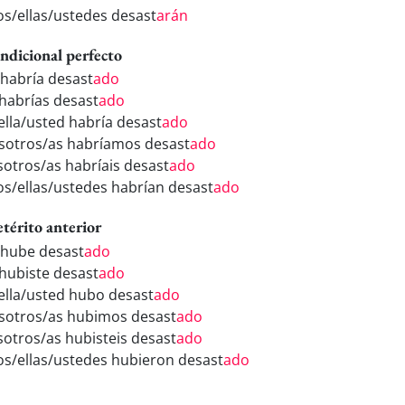
los/ellas/ustedes desast
arán
ndicional perfecto
 habría desast
ado
 habrías desast
ado
/ella/usted habría desast
ado
sotros/as habríamos desast
ado
sotros/as habríais desast
ado
los/ellas/ustedes habrían desast
ado
etérito anterior
 hube desast
ado
 hubiste desast
ado
/ella/usted hubo desast
ado
sotros/as hubimos desast
ado
sotros/as hubisteis desast
ado
los/ellas/ustedes hubieron desast
ado