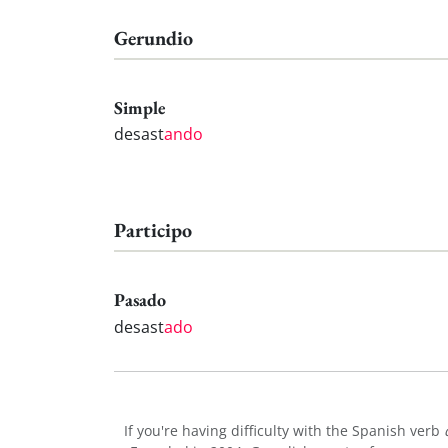
Gerundio
Simple
desast
ando
Participo
Pasado
desast
ado
If you're having difficulty with the Spanish verb