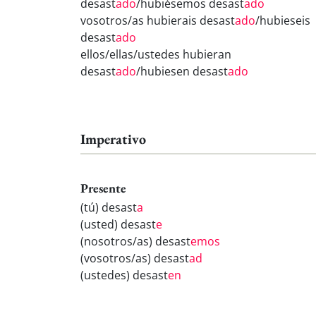
desast
ado
/hubiésemos desast
ado
vosotros/as hubierais desast
ado
/hubieseis
desast
ado
ellos/ellas/ustedes hubieran
desast
ado
/hubiesen desast
ado
Imperativo
Presente
(tú) desast
a
(usted) desast
e
(nosotros/as) desast
emos
(vosotros/as) desast
ad
(ustedes) desast
en