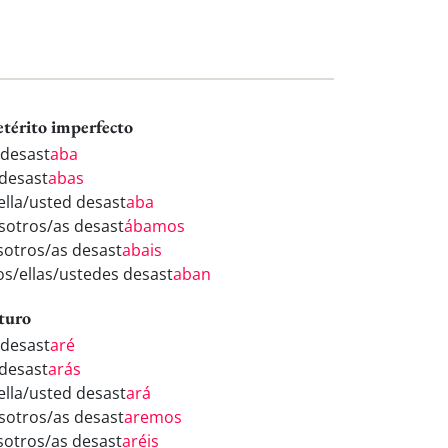
etérito imperfecto
 desast
aba
 desast
abas
/ella/usted desast
aba
sotros/as desast
ábamos
sotros/as desast
abais
los/ellas/ustedes desast
aban
turo
 desast
aré
 desast
arás
/ella/usted desast
ará
sotros/as desast
aremos
sotros/as desast
aréis