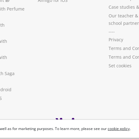
ft
🎁
Aimigo for iOS
Case studies
with Perfume
Our teacher &
school partner
ith
----
Privacy
with
Terms and Con
Terms and Con
with
Set cookies
ith Saga
ndroid
S
well as for marketing purposes. To learn more, please see our
cookie policy
.