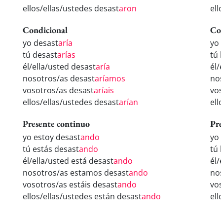
ellos/ellas/ustedes desast
aron
el
Condicional
Co
yo desast
aría
yo
tú desast
arías
tú
él/ella/usted desast
aría
él
nosotros/as desast
aríamos
no
vosotros/as desast
aríais
vo
ellos/ellas/ustedes desast
arían
el
Presente continuo
Pr
yo estoy desast
ando
yo
tú estás desast
ando
tú
él/ella/usted está desast
ando
él
nosotros/as estamos desast
ando
no
vosotros/as estáis desast
ando
vo
ellos/ellas/ustedes están desast
ando
el