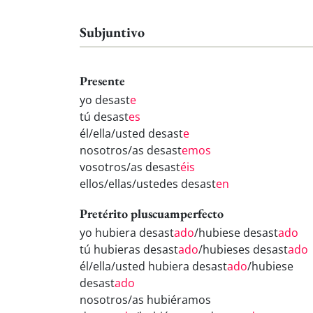
Subjuntivo
Presente
yo desast
e
tú desast
es
él/ella/usted desast
e
nosotros/as desast
emos
vosotros/as desast
éis
ellos/ellas/ustedes desast
en
Pretérito pluscuamperfecto
yo hubiera desast
ado
/hubiese desast
ado
tú hubieras desast
ado
/hubieses desast
ado
él/ella/usted hubiera desast
ado
/hubiese
desast
ado
nosotros/as hubiéramos