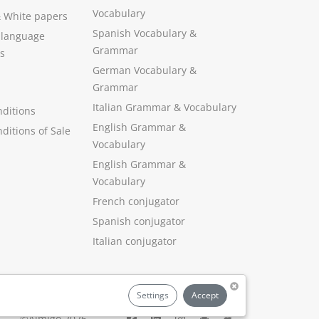
Vocabulary
&
White papers
Spanish Vocabulary
&
 language
Grammar
s
German Vocabulary
&
Grammar
Italian Grammar
&
Vocabulary
ditions
English Grammar
&
ditions of Sale
Vocabulary
English Grammar &
Vocabulary
French conjugator
Spanish conjugator
Italian conjugator
Settings
Accept
©Aimigo 2026