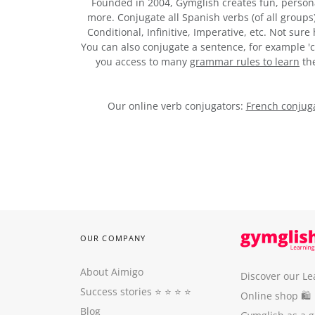
Founded in 2004, Gymglish creates fun, person
more. Conjugate all Spanish verbs (of all groups
Conditional, Infinitive, Imperative, etc. Not sur
You can also conjugate a sentence, for example 'c
you access to many
grammar rules to learn
the
Our online verb conjugators:
French conjuga
OUR COMPANY
About Aimigo
Discover our Le
Success stories
⭐️ ⭐️ ⭐️ ⭐️
Online shop 🛍
Blog