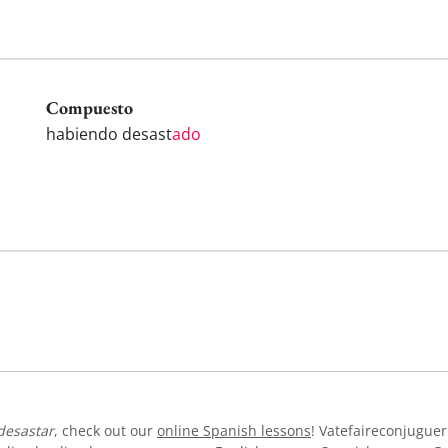
Compuesto
habiendo desast
ado
desastar
, check out our
online Spanish lessons
! Vatefaireconjuguer