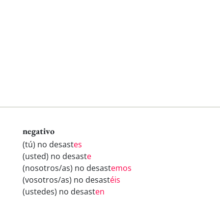
negativo
(tú) no desast
es
(usted) no desast
e
(nosotros/as) no desast
emos
(vosotros/as) no desast
éis
(ustedes) no desast
en