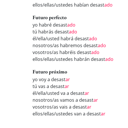
ellos/ellas/ustedes habían desast
ado
Futuro perfecto
yo habré desast
ado
tú habrás desast
ado
él/ella/usted habrá desast
ado
nosotros/as habremos desast
ado
vosotros/as habréis desast
ado
ellos/ellas/ustedes habrán desast
ado
Futuro próximo
yo voy a desast
ar
tú vas a desast
ar
él/ella/usted va a desast
ar
nosotros/as vamos a desast
ar
vosotros/as vais a desast
ar
ellos/ellas/ustedes van a desast
ar