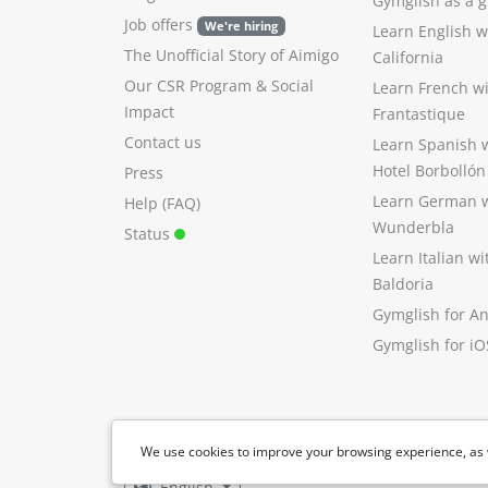
Gymglish as a gi
Job offers
We're hiring
Learn English 
The Unofficial Story of Aimigo
California
Our CSR Program
&
Social
Learn French w
Impact
Frantastique
Contact us
Learn Spanish 
Hotel Borbollón
Press
Learn German 
Help (FAQ)
Wunderbla
Status
Learn Italian w
Baldoria
Gymglish for A
Gymglish for iO
We use cookies to improve your browsing experience, as 
English