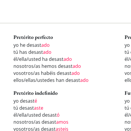
Pretérito perfecto
Pr
yo he desast
ado
yo
tú has desast
ado
tú
él/ella/usted ha desast
ado
él
nosotros/as hemos desast
ado
no
vosotros/as habéis desast
ado
vo
ellos/ellas/ustedes han desast
ado
el
Pretérito indefinido
Fu
yo desast
é
yo
tú desast
aste
tú
él/ella/usted desast
ó
él
nosotros/as desast
amos
no
vosotros/as desast
asteis
vo