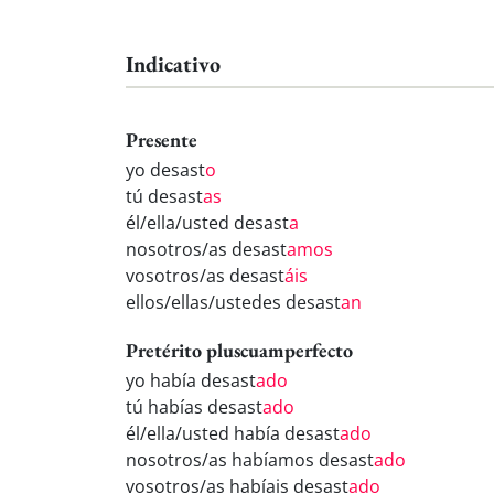
Indicativo
Presente
yo desast
o
tú desast
as
él/ella/usted desast
a
nosotros/as desast
amos
vosotros/as desast
áis
ellos/ellas/ustedes desast
an
Pretérito pluscuamperfecto
yo había desast
ado
tú habías desast
ado
él/ella/usted había desast
ado
nosotros/as habíamos desast
ado
vosotros/as habíais desast
ado