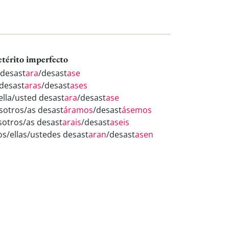
etérito imperfecto
 desast
ara
/desast
ase
 desast
aras
/desast
ases
/ella/usted desast
ara
/desast
ase
sotros/as desast
áramos
/desast
ásemos
sotros/as desast
arais
/desast
aseis
los/ellas/ustedes desast
aran
/desast
asen