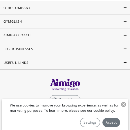
OUR COMPANY
GYMGLISH
AIMIGO COACH
FOR BUSINESSES
USEFUL LINKS
English
We use cookies to improve your browsing experience, as well as for
marketing purposes. To learn more, please see our
cookie policy
.
©Aimigo 2026
Settings
Accept