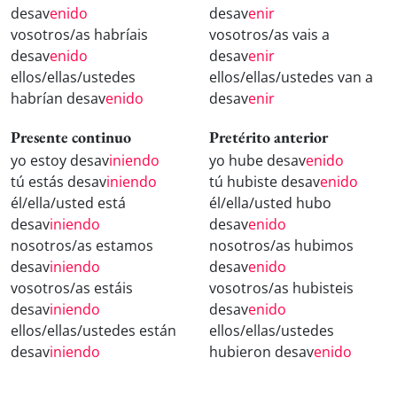
desav
enido
desav
enir
vosotros/as habríais
vosotros/as vais a
desav
enido
desav
enir
ellos/ellas/ustedes
ellos/ellas/ustedes van a
habrían desav
enido
desav
enir
Presente continuo
Pretérito anterior
yo estoy desav
iniendo
yo hube desav
enido
tú estás desav
iniendo
tú hubiste desav
enido
él/ella/usted está
él/ella/usted hubo
desav
iniendo
desav
enido
nosotros/as estamos
nosotros/as hubimos
desav
iniendo
desav
enido
vosotros/as estáis
vosotros/as hubisteis
desav
iniendo
desav
enido
ellos/ellas/ustedes están
ellos/ellas/ustedes
desav
iniendo
hubieron desav
enido