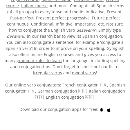
course
,
Italian course
and more. Conjugate all Spanish verbs
(of all groups) in every tense and mode: Indicative, Present,
Past-perfect, Present perfect progressive, Future perfect
continuous, Conditional, Infinitive, Imperative, etc. Not sure
how to conjugate the English verb
desavenir
? Simply type
desavenir
in our search bar to view its Spanish conjugation.
You can also conjugate a sentence, for example 'conjugate a
Spanish verb’! In order to improve on your spelling, Gymglish
also offers online English courses and gives you access to
many
grammar rules to learn
the language, including spelling
and conjugation tips. Don't forget to check out our list of
irregular verbs
and
modal verbs
!
Our online verb conjugators:
French conjugator 🇫🇷
,
Spanish
conjugator 🇪🇸
,
German conjugation 🇩🇪
,
Italian conjugation
🇮🇹
,
English conjugation 🇬🇧
.
Download our conjugation apps for free: