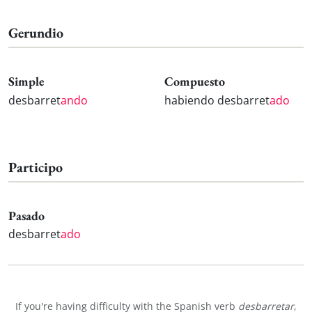
Gerundio
Simple
Compuesto
desbarret
ando
habiendo desbarret
ado
Participo
Pasado
desbarret
ado
If you're having difficulty with the Spanish verb
desbarretar
,