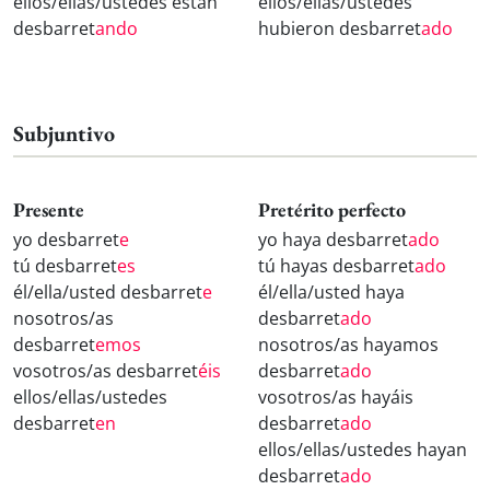
ellos/ellas/ustedes están
ellos/ellas/ustedes
desbarret
ando
hubieron desbarret
ado
Subjuntivo
Presente
Pretérito perfecto
yo desbarret
e
yo haya desbarret
ado
tú desbarret
es
tú hayas desbarret
ado
él/ella/usted desbarret
e
él/ella/usted haya
nosotros/as
desbarret
ado
desbarret
emos
nosotros/as hayamos
vosotros/as desbarret
éis
desbarret
ado
ellos/ellas/ustedes
vosotros/as hayáis
desbarret
en
desbarret
ado
ellos/ellas/ustedes hayan
desbarret
ado