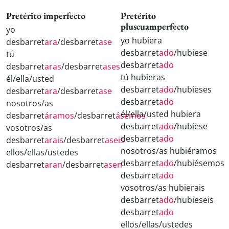
Pretérito imperfecto
Pretérito
pluscuamperfecto
yo
yo hubiera
desbarret
ara
/desbarret
ase
desbarret
ado
/hubiese
tú
desbarret
ado
desbarret
aras
/desbarret
ases
tú hubieras
él/ella/usted
desbarret
ado
/hubieses
desbarret
ara
/desbarret
ase
desbarret
ado
nosotros/as
él/ella/usted hubiera
desbarret
áramos
/desbarret
ásemos
desbarret
ado
/hubiese
vosotros/as
desbarret
ado
desbarret
arais
/desbarret
aseis
nosotros/as hubiéramos
ellos/ellas/ustedes
desbarret
ado
/hubiésemos
desbarret
aran
/desbarret
asen
desbarret
ado
vosotros/as hubierais
desbarret
ado
/hubieseis
desbarret
ado
ellos/ellas/ustedes