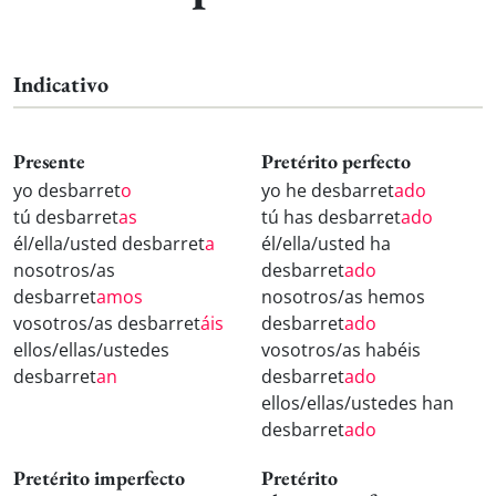
Indicativo
Presente
Pretérito perfecto
yo desbarret
o
yo he desbarret
ado
tú desbarret
as
tú has desbarret
ado
él/ella/usted desbarret
a
él/ella/usted ha
nosotros/as
desbarret
ado
desbarret
amos
nosotros/as hemos
vosotros/as desbarret
áis
desbarret
ado
ellos/ellas/ustedes
vosotros/as habéis
desbarret
an
desbarret
ado
ellos/ellas/ustedes han
desbarret
ado
Pretérito imperfecto
Pretérito