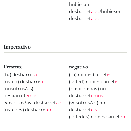
hubieran
desbarret
ado
/hubiesen
desbarret
ado
Imperativo
Presente
negativo
(tú) desbarret
a
(tú) no desbarret
es
(usted) desbarret
e
(usted) no desbarret
e
(nosotros/as)
(nosotros/as) no
desbarret
emos
desbarret
emos
(vosotros/as) desbarret
ad
(vosotros/as) no
(ustedes) desbarret
en
desbarret
éis
(ustedes) no desbarret
en