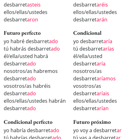
desbarret
asteis
desbarret
aréis
ellos/ellas/ustedes
ellos/ellas/ustedes
desbarret
aron
desbarret
arán
Futuro perfecto
Condicional
yo habré desbarret
ado
yo desbarret
aría
tú habrás desbarret
ado
tú desbarret
arías
él/ella/usted habrá
él/ella/usted
desbarret
ado
desbarret
aría
nosotros/as habremos
nosotros/as
desbarret
ado
desbarret
aríamos
vosotros/as habréis
vosotros/as
desbarret
ado
desbarret
aríais
ellos/ellas/ustedes habrán
ellos/ellas/ustedes
desbarret
ado
desbarret
arían
Condicional perfecto
Futuro próximo
yo habría desbarret
ado
yo voy a desbarret
ar
tú habrías desbarret
ado
tú vas a desbarret
ar