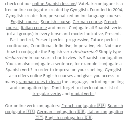
check out our
online Spanish lessons
! Vatefaireconjuguer is a
free online conjugator created by Gymglish. Founded in 2004,
Gymglish creates fun, personalized online language courses:
English course
,
Spanish course
,
German course
,
French
course
,
Italian course
and more. Conjugate all Spanish verbs
(of all groups) in every tense and mode: Indicative, Present,
Past-perfect, Present perfect progressive, Future perfect
continuous, Conditional, Infinitive, Imperative, etc. Not sure
how to conjugate the English verb
desbarretar
? Simply type
desbarretar
in our search bar to view its Spanish conjugation.
You can also conjugate a sentence, for example 'conjugate a
Spanish verb’! In order to improve on your spelling, Gymglish
also offers online English courses and gives you access to
many
grammar rules to learn
the language, including spelling
and conjugation tips. Don't forget to check out our list of
irregular verbs
and
modal verbs
!
Our online verb conjugators:
French conjugator 🇫🇷
,
Spanish
conjugator 🇪🇸
,
German conjugation 🇩🇪
,
Italian conjugation
🇮🇹
,
English conjugation 🇬🇧
.