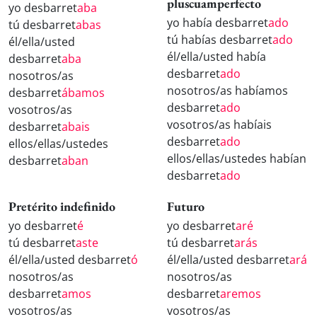
pluscuamperfecto
yo desbarret
aba
yo había desbarret
ado
tú desbarret
abas
tú habías desbarret
ado
él/ella/usted
él/ella/usted había
desbarret
aba
desbarret
ado
nosotros/as
nosotros/as habíamos
desbarret
ábamos
desbarret
ado
vosotros/as
vosotros/as habíais
desbarret
abais
desbarret
ado
ellos/ellas/ustedes
ellos/ellas/ustedes habían
desbarret
aban
desbarret
ado
Pretérito indefinido
Futuro
yo desbarret
é
yo desbarret
aré
tú desbarret
aste
tú desbarret
arás
él/ella/usted desbarret
ó
él/ella/usted desbarret
ará
nosotros/as
nosotros/as
desbarret
amos
desbarret
aremos
vosotros/as
vosotros/as