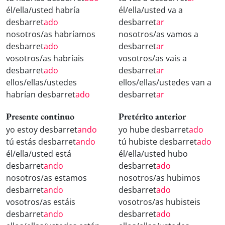
él/ella/usted habría
él/ella/usted va a
desbarret
ado
desbarret
ar
nosotros/as habríamos
nosotros/as vamos a
desbarret
ado
desbarret
ar
vosotros/as habríais
vosotros/as vais a
desbarret
ado
desbarret
ar
ellos/ellas/ustedes
ellos/ellas/ustedes van a
habrían desbarret
ado
desbarret
ar
Presente continuo
Pretérito anterior
yo estoy desbarret
ando
yo hube desbarret
ado
tú estás desbarret
ando
tú hubiste desbarret
ado
él/ella/usted está
él/ella/usted hubo
desbarret
ando
desbarret
ado
nosotros/as estamos
nosotros/as hubimos
desbarret
ando
desbarret
ado
vosotros/as estáis
vosotros/as hubisteis
desbarret
ando
desbarret
ado