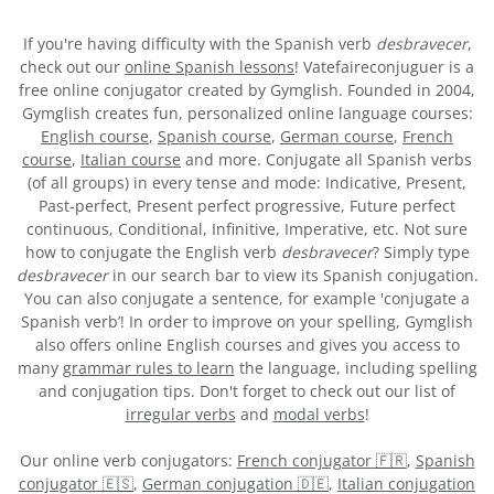
If you're having difficulty with the Spanish verb
desbravecer
,
check out our
online Spanish lessons
! Vatefaireconjuguer is a
free online conjugator created by Gymglish. Founded in 2004,
Gymglish creates fun, personalized online language courses:
English course
,
Spanish course
,
German course
,
French
course
,
Italian course
and more. Conjugate all Spanish verbs
(of all groups) in every tense and mode: Indicative, Present,
Past-perfect, Present perfect progressive, Future perfect
continuous, Conditional, Infinitive, Imperative, etc. Not sure
how to conjugate the English verb
desbravecer
? Simply type
desbravecer
in our search bar to view its Spanish conjugation.
You can also conjugate a sentence, for example 'conjugate a
Spanish verb’! In order to improve on your spelling, Gymglish
also offers online English courses and gives you access to
many
grammar rules to learn
the language, including spelling
and conjugation tips. Don't forget to check out our list of
irregular verbs
and
modal verbs
!
Our online verb conjugators:
French conjugator 🇫🇷
,
Spanish
conjugator 🇪🇸
,
German conjugation 🇩🇪
,
Italian conjugation