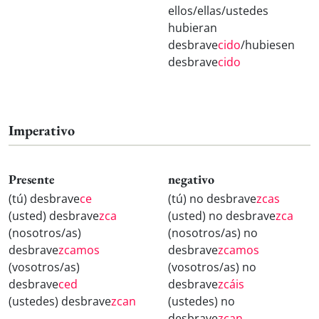
ellos/ellas/ustedes
hubieran
desbrave
cido
/hubiesen
desbrave
cido
Imperativo
Presente
negativo
(tú) desbrave
ce
(tú) no desbrave
zcas
(usted) desbrave
zca
(usted) no desbrave
zca
(nosotros/as)
(nosotros/as) no
desbrave
zcamos
desbrave
zcamos
(vosotros/as)
(vosotros/as) no
desbrave
ced
desbrave
zcáis
(ustedes) desbrave
zcan
(ustedes) no
desbrave
zcan