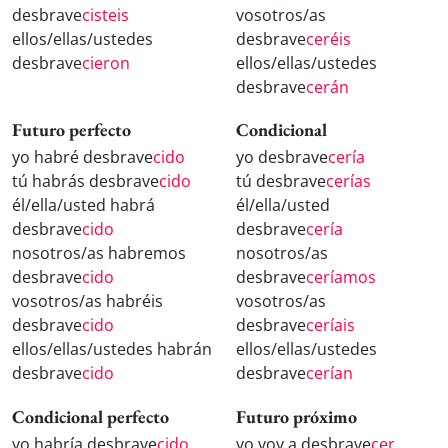
desbrave
cisteis
vosotros/as
ellos/ellas/ustedes
desbrave
ceréis
desbrave
cieron
ellos/ellas/ustedes
desbrave
cerán
Futuro perfecto
Condicional
yo habré desbrave
cido
yo desbrave
cería
tú habrás desbrave
cido
tú desbrave
cerías
él/ella/usted habrá
él/ella/usted
desbrave
cido
desbrave
cería
nosotros/as habremos
nosotros/as
desbrave
cido
desbrave
ceríamos
vosotros/as habréis
vosotros/as
desbrave
cido
desbrave
ceríais
ellos/ellas/ustedes habrán
ellos/ellas/ustedes
desbrave
cido
desbrave
cerían
Condicional perfecto
Futuro próximo
yo habría desbrave
cido
yo voy a desbrave
cer