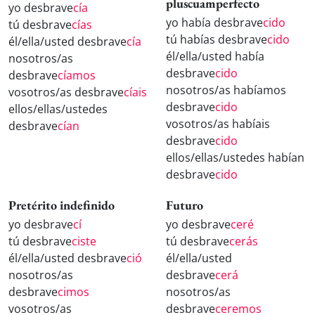
pluscuamperfecto
yo desbrave
cía
yo había desbrave
cido
tú desbrave
cías
tú habías desbrave
cido
él/ella/usted desbrave
cía
él/ella/usted había
nosotros/as
desbrave
cido
desbrave
cíamos
nosotros/as habíamos
vosotros/as desbrave
cíais
desbrave
cido
ellos/ellas/ustedes
vosotros/as habíais
desbrave
cían
desbrave
cido
ellos/ellas/ustedes habían
desbrave
cido
Pretérito indefinido
Futuro
yo desbrave
cí
yo desbrave
ceré
tú desbrave
ciste
tú desbrave
cerás
él/ella/usted desbrave
ció
él/ella/usted
nosotros/as
desbrave
cerá
desbrave
cimos
nosotros/as
vosotros/as
desbrave
ceremos