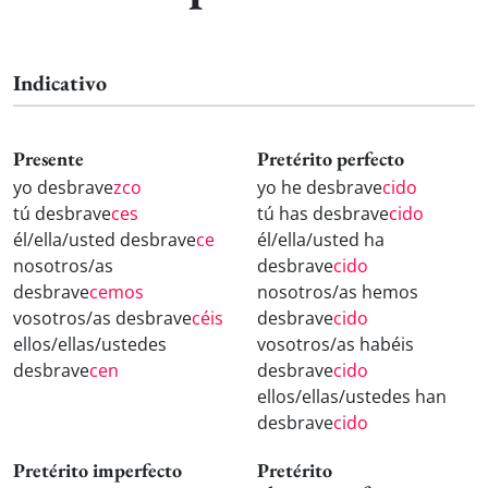
Indicativo
Presente
Pretérito perfecto
yo desbrave
zco
yo he desbrave
cido
tú desbrave
ces
tú has desbrave
cido
él/ella/usted desbrave
ce
él/ella/usted ha
nosotros/as
desbrave
cido
desbrave
cemos
nosotros/as hemos
vosotros/as desbrave
céis
desbrave
cido
ellos/ellas/ustedes
vosotros/as habéis
desbrave
cen
desbrave
cido
ellos/ellas/ustedes han
desbrave
cido
Pretérito imperfecto
Pretérito