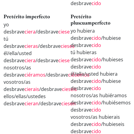
desbrave
cido
Pretérito imperfecto
Pretérito
pluscuamperfecto
yo
yo hubiera
desbrave
ciera
/desbrave
ciese
desbrave
cido
/hubiese
tú
desbrave
cido
desbrave
cieras
/desbrave
cieses
tú hubieras
él/ella/usted
desbrave
cido
/hubieses
desbrave
ciera
/desbrave
ciese
desbrave
cido
nosotros/as
él/ella/usted hubiera
desbrave
ciéramos
/desbrave
ciésemos
desbrave
cido
/hubiese
vosotros/as
desbrave
cido
desbrave
cierais
/desbrave
cieseis
nosotros/as hubiéramos
ellos/ellas/ustedes
desbrave
cido
/hubiésemos
desbrave
cieran
/desbrave
ciesen
desbrave
cido
vosotros/as hubierais
desbrave
cido
/hubieseis
desbrave
cido