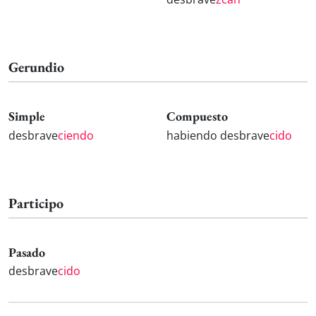
Gerundio
Simple
Compuesto
desbrave
ciendo
habiendo desbrave
cido
Participo
Pasado
desbrave
cido