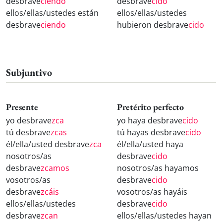
desbrave
ciendo
desbrave
cido
ellos/ellas/ustedes están
ellos/ellas/ustedes
desbrave
ciendo
hubieron desbrave
cido
Subjuntivo
Presente
Pretérito perfecto
yo desbrave
zca
yo haya desbrave
cido
tú desbrave
zcas
tú hayas desbrave
cido
él/ella/usted desbrave
zca
él/ella/usted haya
nosotros/as
desbrave
cido
desbrave
zcamos
nosotros/as hayamos
vosotros/as
desbrave
cido
desbrave
zcáis
vosotros/as hayáis
ellos/ellas/ustedes
desbrave
cido
desbrave
zcan
ellos/ellas/ustedes hayan