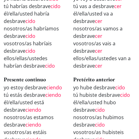
tú habrías desbrave
cido
tú vas a desbrave
cer
él/ella/usted habría
él/ella/usted va a
desbrave
cido
desbrave
cer
nosotros/as habríamos
nosotros/as vamos a
desbrave
cido
desbrave
cer
vosotros/as habríais
vosotros/as vais a
desbrave
cido
desbrave
cer
ellos/ellas/ustedes
ellos/ellas/ustedes van a
habrían desbrave
cido
desbrave
cer
Presente continuo
Pretérito anterior
yo estoy desbrave
ciendo
yo hube desbrave
cido
tú estás desbrave
ciendo
tú hubiste desbrave
cido
él/ella/usted está
él/ella/usted hubo
desbrave
ciendo
desbrave
cido
nosotros/as estamos
nosotros/as hubimos
desbrave
ciendo
desbrave
cido
vosotros/as estáis
vosotros/as hubisteis