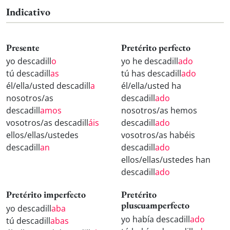
Indicativo
Presente
Pretérito perfecto
yo descadill
o
yo he descadill
ado
tú descadill
as
tú has descadill
ado
él/ella/usted descadill
a
él/ella/usted ha
nosotros/as
descadill
ado
descadill
amos
nosotros/as hemos
vosotros/as descadill
áis
descadill
ado
ellos/ellas/ustedes
vosotros/as habéis
descadill
an
descadill
ado
ellos/ellas/ustedes han
descadill
ado
Pretérito imperfecto
Pretérito
pluscuamperfecto
yo descadill
aba
yo había descadill
ado
tú descadill
abas