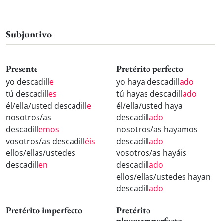
Subjuntivo
Presente
Pretérito perfecto
yo descadill
e
yo haya descadill
ado
tú descadill
es
tú hayas descadill
ado
él/ella/usted descadill
e
él/ella/usted haya
nosotros/as
descadill
ado
descadill
emos
nosotros/as hayamos
vosotros/as descadill
éis
descadill
ado
ellos/ellas/ustedes
vosotros/as hayáis
descadill
en
descadill
ado
ellos/ellas/ustedes hayan
descadill
ado
Pretérito imperfecto
Pretérito
pluscuamperfecto