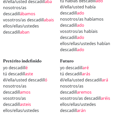
tú habías descadill
ado
él/ella/usted descadill
aba
él/ella/usted había
nosotros/as
descadill
ado
descadill
ábamos
nosotros/as habíamos
vosotros/as descadill
abais
descadill
ado
ellos/ellas/ustedes
vosotros/as habíais
descadill
aban
descadill
ado
ellos/ellas/ustedes habían
descadill
ado
Pretérito indefinido
Futuro
yo descadill
é
yo descadill
aré
tú descadill
aste
tú descadill
arás
él/ella/usted descadill
ó
él/ella/usted descadill
ará
nosotros/as
nosotros/as
descadill
amos
descadill
aremos
vosotros/as
vosotros/as descadill
aréis
descadill
asteis
ellos/ellas/ustedes
ellos/ellas/ustedes
descadill
arán