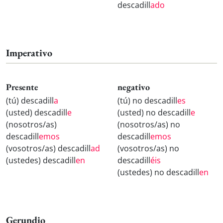
descadill
ado
Imperativo
Presente
negativo
(tú) descadill
a
(tú) no descadill
es
(usted) descadill
e
(usted) no descadill
e
(nosotros/as)
(nosotros/as) no
descadill
emos
descadill
emos
(vosotros/as) descadill
ad
(vosotros/as) no
(ustedes) descadill
en
descadill
éis
(ustedes) no descadill
en
Gerundio