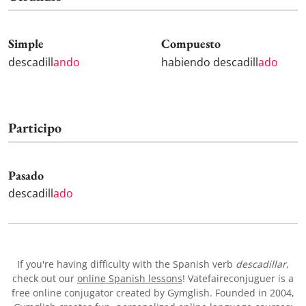
Simple
Compuesto
descadill
ando
habiendo descadill
ado
Participo
Pasado
descadill
ado
If you're having difficulty with the Spanish verb
descadillar
,
check out our
online Spanish lessons
! Vatefaireconjuguer is a
free online conjugator created by Gymglish. Founded in 2004,