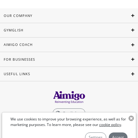
OUR COMPANY
GYMGLISH
AIMIGO COACH
FOR BUSINESSES
USEFUL LINKS
English
We use cookies to improve your browsing experience, as well as for
marketing purposes. To learn more, please see our
cookie policy
.
©Aimigo 2026
Settings
Accept