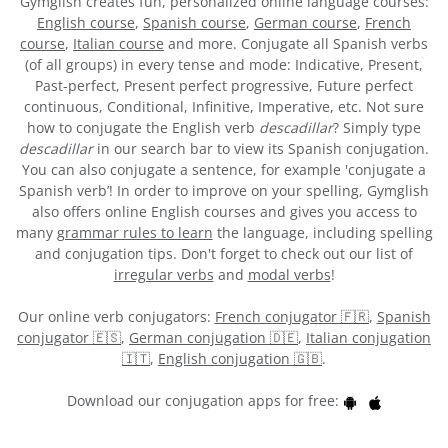
Gymglish creates fun, personalized online language courses:
English course
,
Spanish course
,
German course
,
French
course
,
Italian course
and more. Conjugate all Spanish verbs
(of all groups) in every tense and mode: Indicative, Present,
Past-perfect, Present perfect progressive, Future perfect
continuous, Conditional, Infinitive, Imperative, etc. Not sure
how to conjugate the English verb
descadillar
? Simply type
descadillar
in our search bar to view its Spanish conjugation.
You can also conjugate a sentence, for example 'conjugate a
Spanish verb’! In order to improve on your spelling, Gymglish
also offers online English courses and gives you access to
many
grammar rules to learn
the language, including spelling
and conjugation tips. Don't forget to check out our list of
irregular verbs
and
modal verbs
!
Our online verb conjugators:
French conjugator 🇫🇷
,
Spanish
conjugator 🇪🇸
,
German conjugation 🇩🇪
,
Italian conjugation
🇮🇹
,
English conjugation 🇬🇧
.
Download our conjugation apps for free: