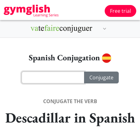
Free trial
Spanish Conjugation
CONJUGATE THE VERB
Descadillar in Spanish