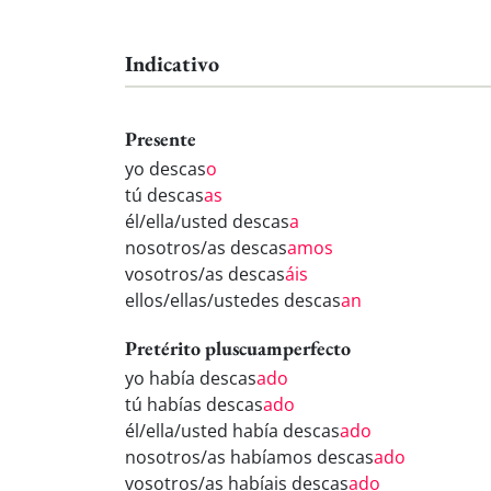
Indicativo
Presente
yo descas
o
tú descas
as
él/ella/usted descas
a
nosotros/as descas
amos
vosotros/as descas
áis
ellos/ellas/ustedes descas
an
Pretérito pluscuamperfecto
yo había descas
ado
tú habías descas
ado
él/ella/usted había descas
ado
nosotros/as habíamos descas
ado
vosotros/as habíais descas
ado