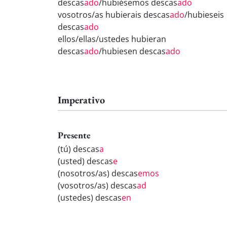
descas
ado
/hubiésemos descas
ado
vosotros/as hubierais descas
ado
/hubieseis
descas
ado
ellos/ellas/ustedes hubieran
descas
ado
/hubiesen descas
ado
Imperativo
Presente
(tú) descas
a
(usted) descas
e
(nosotros/as) descas
emos
(vosotros/as) descas
ad
(ustedes) descas
en