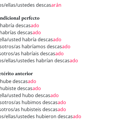
los/ellas/ustedes descas
arán
ndicional perfecto
 habría descas
ado
 habrías descas
ado
/ella/usted habría descas
ado
sotros/as habríamos descas
ado
sotros/as habríais descas
ado
los/ellas/ustedes habrían descas
ado
etérito anterior
 hube descas
ado
 hubiste descas
ado
/ella/usted hubo descas
ado
sotros/as hubimos descas
ado
sotros/as hubisteis descas
ado
los/ellas/ustedes hubieron descas
ado