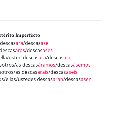
etérito imperfecto
 descas
ara
/descas
ase
 descas
aras
/descas
ases
/ella/usted descas
ara
/descas
ase
sotros/as descas
áramos
/descas
ásemos
sotros/as descas
arais
/descas
aseis
los/ellas/ustedes descas
aran
/descas
asen