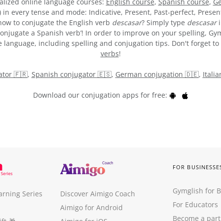
alized online language courses:
English course
,
Spanish course
,
Ge
) in every tense and mode: Indicative, Present, Past-perfect, Presen
e how to conjugate the English verb
descasar
? Simply type
descasar
i
onjugate a Spanish verb’! In order to improve on your spelling, Gym
 language, including spelling and conjugation tips. Don't forget to 
verbs
!
tor 🇫🇷
,
Spanish conjugator 🇪🇸
,
German conjugation 🇩🇪
,
Itali
Download our conjugation apps for free:
FOR BUSINESSE
Gymglish for 
arning Series
Discover Aimigo Coach
For Educators
Aimigo for Android
Become a part