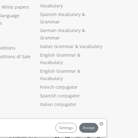
Vocabulary
&
White papers
Spanish Vocabulary
&
 language
Grammar
s
German Vocabulary
&
Grammar
Italian Grammar
&
Vocabulary
ditions
English Grammar
&
ditions of Sale
Vocabulary
English Grammar &
Vocabulary
French conjugator
Spanish conjugator
Italian conjugator
Settings
Accept
©Aimigo 2026