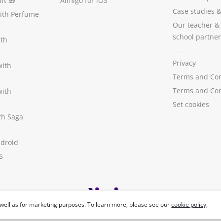
ft
🎁
Aimigo for iOS
Case studies
with Perfume
Our teacher &
school partner
ith
----
Privacy
with
Terms and Con
Terms and Con
with
Set cookies
ith Saga
ndroid
S
well as for marketing purposes. To learn more, please see our
cookie policy
.