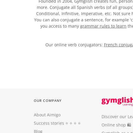
Founded in 2004, Gymglish creates fun, person
more. Conjugate all Spanish verbs (of all groups
Conditional, Infinitive, Imperative, etc. Not sur
You can also conjugate a sentence, for example 'c
you access to many
grammar rules to learn
the
Our online verb conjugators:
French conjuga
OUR COMPANY
About Aimigo
Discover our Le
Success stories
⭐️ ⭐️ ⭐️ ⭐️
Online shop 🛍
Blog