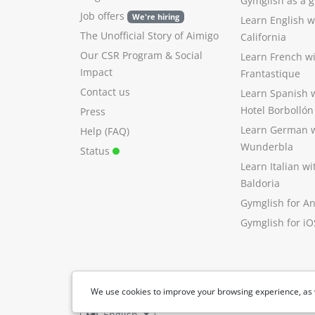
Gymglish as a gi
Job offers
We're hiring
Learn English 
The Unofficial Story of Aimigo
California
Our CSR Program
&
Social
Learn French w
Impact
Frantastique
Contact us
Learn Spanish 
Hotel Borbollón
Press
Learn German 
Help (FAQ)
Wunderbla
Status
Learn Italian w
Baldoria
Gymglish for A
Gymglish for iO
We use cookies to improve your browsing experience, as 
English