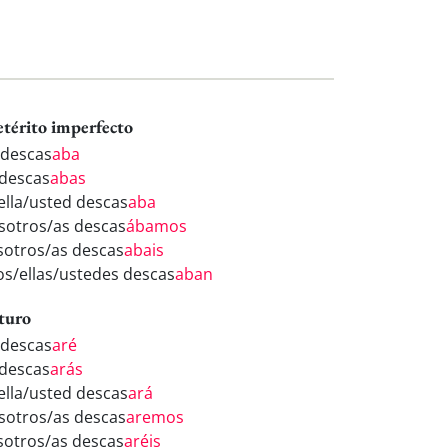
etérito imperfecto
 descas
aba
 descas
abas
/ella/usted descas
aba
sotros/as descas
ábamos
sotros/as descas
abais
los/ellas/ustedes descas
aban
turo
 descas
aré
 descas
arás
/ella/usted descas
ará
sotros/as descas
aremos
sotros/as descas
aréis