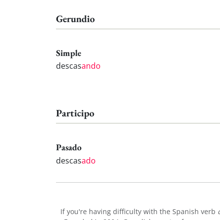
Gerundio
Simple
descas
ando
Participo
Pasado
descas
ado
If you're having difficulty with the Spanish verb