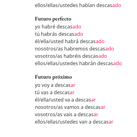
ellos/ellas/ustedes habían descas
ado
Futuro perfecto
yo habré descas
ado
tú habrás descas
ado
él/ella/usted habrá descas
ado
nosotros/as habremos descas
ado
vosotros/as habréis descas
ado
ellos/ellas/ustedes habrán descas
ado
Futuro próximo
yo voy a descas
ar
tú vas a descas
ar
él/ella/usted va a descas
ar
nosotros/as vamos a descas
ar
vosotros/as vais a descas
ar
ellos/ellas/ustedes van a descas
ar