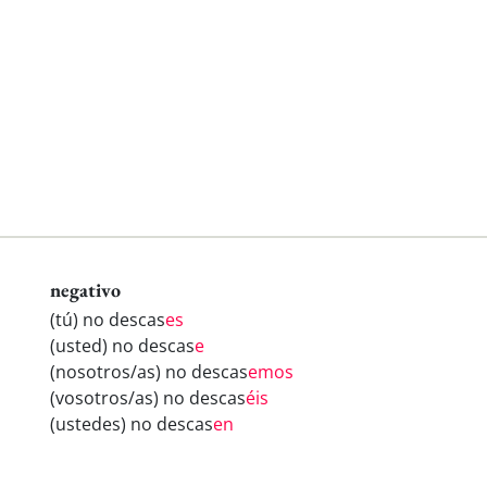
negativo
(tú) no descas
es
(usted) no descas
e
(nosotros/as) no descas
emos
(vosotros/as) no descas
éis
(ustedes) no descas
en