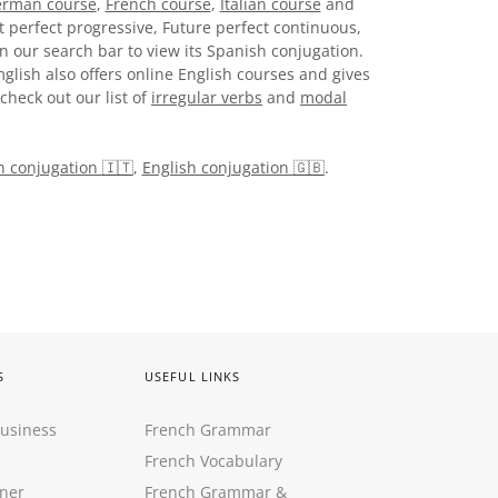
rman course
,
French course
,
Italian course
and
t perfect progressive, Future perfect continuous,
n our search bar to view its Spanish conjugation.
glish also offers online English courses and gives
check out our list of
irregular verbs
and
modal
an conjugation 🇮🇹
,
English conjugation 🇬🇧
.
S
USEFUL LINKS
Business
French Grammar
French Vocabulary
ner
French Grammar &