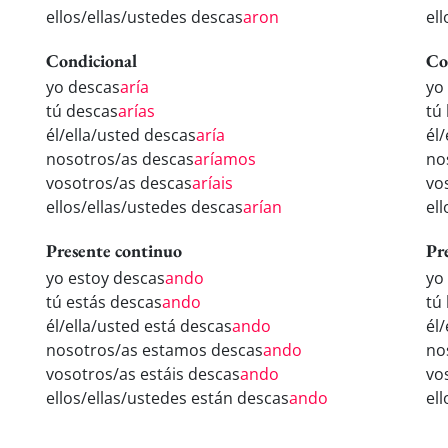
ellos/ellas/ustedes descas
aron
el
Condicional
Co
yo descas
aría
yo
tú descas
arías
tú
él/ella/usted descas
aría
él
nosotros/as descas
aríamos
no
vosotros/as descas
aríais
vo
ellos/ellas/ustedes descas
arían
el
Presente continuo
Pr
yo estoy descas
ando
yo
tú estás descas
ando
tú
él/ella/usted está descas
ando
él
nosotros/as estamos descas
ando
no
vosotros/as estáis descas
ando
vo
ellos/ellas/ustedes están descas
ando
el