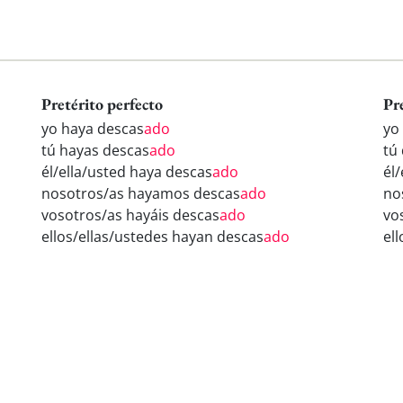
Pretérito perfecto
Pr
yo haya descas
ado
yo
tú hayas descas
ado
tú
él/ella/usted haya descas
ado
él
nosotros/as hayamos descas
ado
no
vosotros/as hayáis descas
ado
vo
ellos/ellas/ustedes hayan descas
ado
el