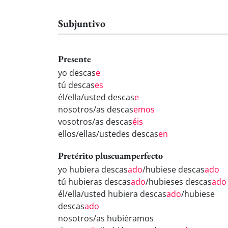
Subjuntivo
Presente
yo descas
e
tú descas
es
él/ella/usted descas
e
nosotros/as descas
emos
vosotros/as descas
éis
ellos/ellas/ustedes descas
en
Pretérito pluscuamperfecto
yo hubiera descas
ado
/hubiese descas
ado
tú hubieras descas
ado
/hubieses descas
ado
él/ella/usted hubiera descas
ado
/hubiese
descas
ado
nosotros/as hubiéramos