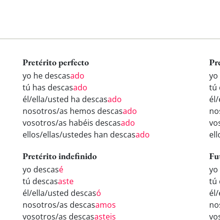
Pretérito perfecto
Pr
yo he descas
ado
yo
tú has descas
ado
tú
él/ella/usted ha descas
ado
él
nosotros/as hemos descas
ado
no
vosotros/as habéis descas
ado
vo
ellos/ellas/ustedes han descas
ado
el
Pretérito indefinido
Fu
yo descas
é
yo
tú descas
aste
tú
él/ella/usted descas
ó
él
nosotros/as descas
amos
no
vosotros/as descas
asteis
vo