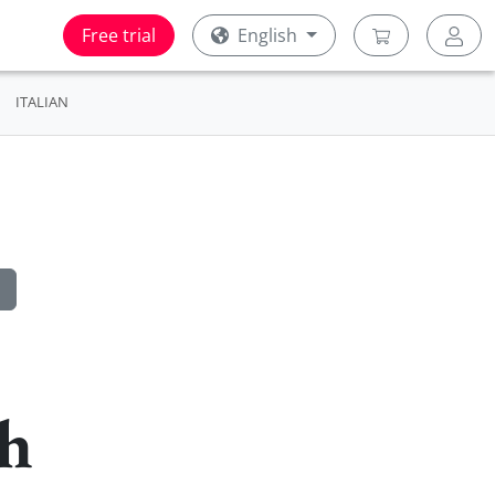
Free trial
English
ITALIAN
sh