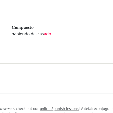
Compuesto
habiendo descas
ado
descasar
, check out our
online Spanish lessons
! Vatefaireconjuguer