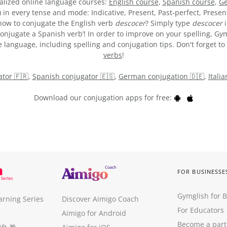
alized online language courses:
English course
,
Spanish course
,
Ge
) in every tense and mode: Indicative, Present, Past-perfect, Presen
e how to conjugate the English verb
descocer
? Simply type
descocer
i
onjugate a Spanish verb’! In order to improve on your spelling, Gym
 language, including spelling and conjugation tips. Don't forget to 
verbs
!
tor 🇫🇷
,
Spanish conjugator 🇪🇸
,
German conjugation 🇩🇪
,
Itali
Download our conjugation apps for free:
FOR BUSINESSE
Gymglish for 
arning Series
Discover Aimigo Coach
For Educators
Aimigo for Android
Become a part