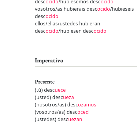
desc
ocido
/hubiésemos desc
ocido
vosotros/as hubierais desc
ocido
/hubieseis
desc
ocido
ellos/ellas/ustedes hubieran
desc
ocido
/hubiesen desc
ocido
Imperativo
Presente
(tú) desc
uece
(usted) desc
ueza
(nosotros/as) desc
ozamos
(vosotros/as) desc
oced
(ustedes) desc
uezan