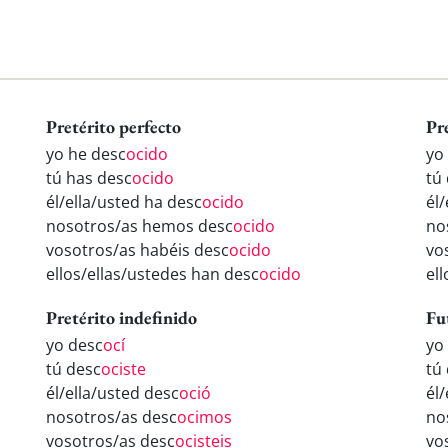
Pretérito perfecto
Pr
yo he desc
ocido
yo
tú has desc
ocido
tú
él/ella/usted ha desc
ocido
él
nosotros/as hemos desc
ocido
no
vosotros/as habéis desc
ocido
vo
ellos/ellas/ustedes han desc
ocido
el
Pretérito indefinido
Fu
yo desc
ocí
yo
tú desc
ociste
tú
él/ella/usted desc
oció
él
nosotros/as desc
ocimos
no
vosotros/as desc
ocisteis
vo