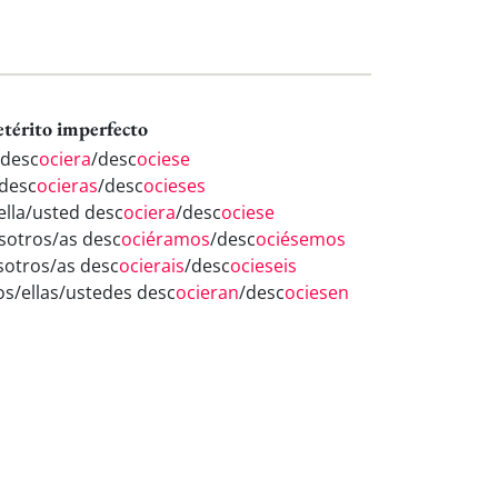
etérito imperfecto
 desc
ociera
/desc
ociese
 desc
ocieras
/desc
ocieses
/ella/usted desc
ociera
/desc
ociese
sotros/as desc
ociéramos
/desc
ociésemos
sotros/as desc
ocierais
/desc
ocieseis
los/ellas/ustedes desc
ocieran
/desc
ociesen