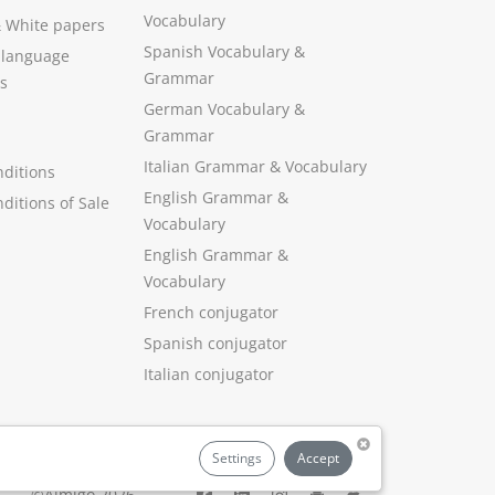
Vocabulary
&
White papers
Spanish Vocabulary
&
 language
Grammar
s
German Vocabulary
&
Grammar
Italian Grammar
&
Vocabulary
ditions
English Grammar
&
ditions of Sale
Vocabulary
English Grammar &
Vocabulary
French conjugator
Spanish conjugator
Italian conjugator
Settings
Accept
©Aimigo 2026