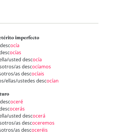
etérito imperfecto
 desc
ocía
 desc
ocías
/ella/usted desc
ocía
sotros/as desc
ocíamos
sotros/as desc
ocíais
los/ellas/ustedes desc
ocían
turo
 desc
oceré
 desc
ocerás
/ella/usted desc
ocerá
sotros/as desc
oceremos
sotros/as desc
oceréis