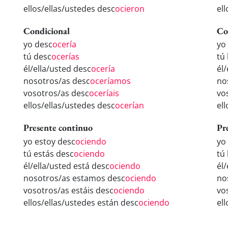
ellos/ellas/ustedes desc
ocieron
el
Condicional
Co
yo desc
ocería
yo
tú desc
ocerías
tú
él/ella/usted desc
ocería
él
nosotros/as desc
oceríamos
no
vosotros/as desc
oceríais
vo
ellos/ellas/ustedes desc
ocerían
el
Presente continuo
Pr
yo estoy desc
ociendo
yo
tú estás desc
ociendo
tú
él/ella/usted está desc
ociendo
él
nosotros/as estamos desc
ociendo
no
vosotros/as estáis desc
ociendo
vo
ellos/ellas/ustedes están desc
ociendo
el