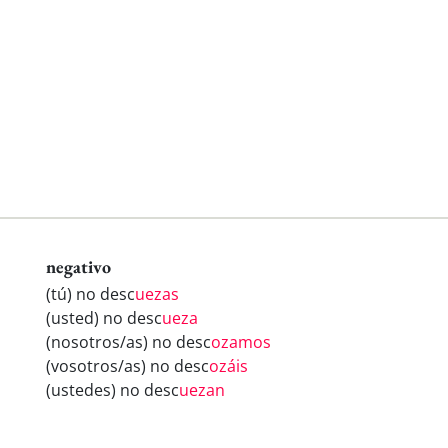
negativo
(tú) no desc
uezas
(usted) no desc
ueza
(nosotros/as) no desc
ozamos
(vosotros/as) no desc
ozáis
(ustedes) no desc
uezan