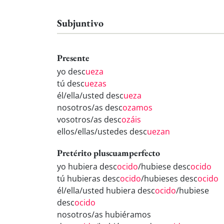
Subjuntivo
Presente
yo desc
ueza
tú desc
uezas
él/ella/usted desc
ueza
nosotros/as desc
ozamos
vosotros/as desc
ozáis
ellos/ellas/ustedes desc
uezan
Pretérito pluscuamperfecto
yo hubiera desc
ocido
/hubiese desc
ocido
tú hubieras desc
ocido
/hubieses desc
ocido
él/ella/usted hubiera desc
ocido
/hubiese
desc
ocido
nosotros/as hubiéramos