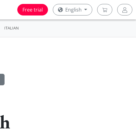
Free trial
English
ITALIAN
sh