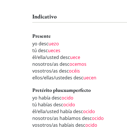
Indicativo
Presente
yo desc
uezo
tú desc
ueces
él/ella/usted desc
uece
nosotros/as desc
ocemos
vosotros/as desc
océis
ellos/ellas/ustedes desc
uecen
Pretérito pluscuamperfecto
yo había desc
ocido
tú habías desc
ocido
él/ella/usted había desc
ocido
nosotros/as habíamos desc
ocido
vosotros/as habíais desc
ocido