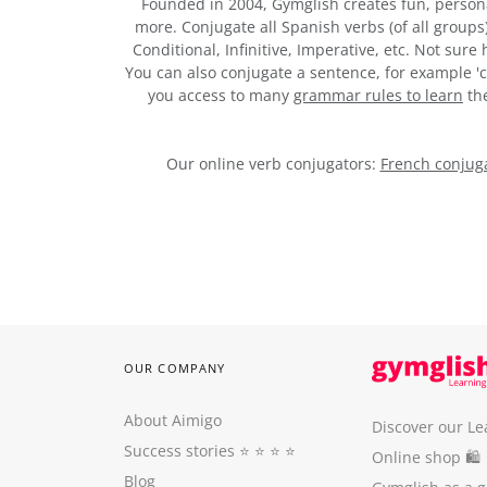
Founded in 2004, Gymglish creates fun, person
more. Conjugate all Spanish verbs (of all groups
Conditional, Infinitive, Imperative, etc. Not sur
You can also conjugate a sentence, for example 'c
you access to many
grammar rules to learn
the
Our online verb conjugators:
French conjuga
OUR COMPANY
About Aimigo
Discover our Le
Success stories
⭐️ ⭐️ ⭐️ ⭐️
Online shop 🛍
Blog