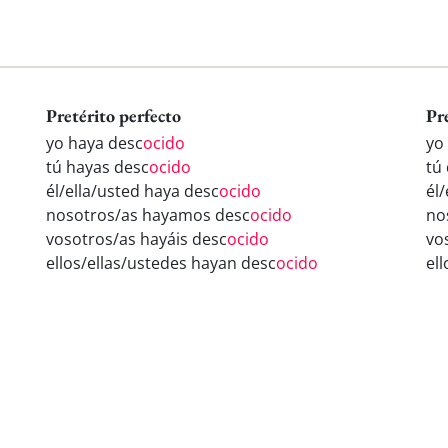
Pretérito perfecto
Pr
yo haya desc
ocido
yo
tú hayas desc
ocido
tú
él/ella/usted haya desc
ocido
él
nosotros/as hayamos desc
ocido
no
vosotros/as hayáis desc
ocido
vo
ellos/ellas/ustedes hayan desc
ocido
el