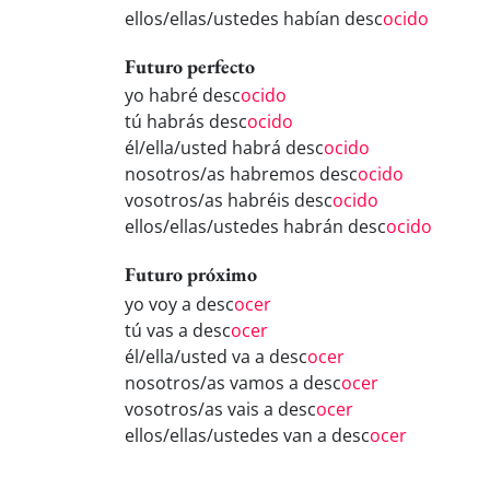
ellos/ellas/ustedes habían desc
ocido
Futuro perfecto
yo habré desc
ocido
tú habrás desc
ocido
él/ella/usted habrá desc
ocido
nosotros/as habremos desc
ocido
vosotros/as habréis desc
ocido
ellos/ellas/ustedes habrán desc
ocido
Futuro próximo
yo voy a desc
ocer
tú vas a desc
ocer
él/ella/usted va a desc
ocer
nosotros/as vamos a desc
ocer
vosotros/as vais a desc
ocer
ellos/ellas/ustedes van a desc
ocer