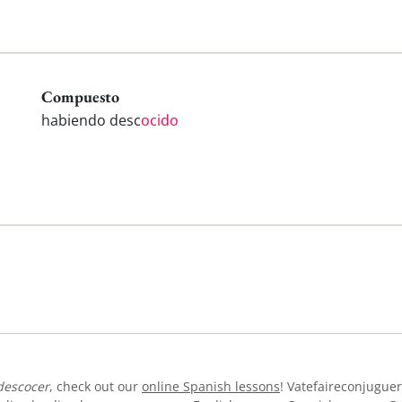
Compuesto
habiendo desc
ocido
descocer
, check out our
online Spanish lessons
! Vatefaireconjuguer