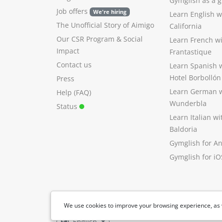
Gymglish as a gi
Job offers
We're hiring
Learn English 
The Unofficial Story of Aimigo
California
Our CSR Program
&
Social
Learn French w
Impact
Frantastique
Contact us
Learn Spanish 
Hotel Borbollón
Press
Learn German 
Help (FAQ)
Wunderbla
Status
Learn Italian w
Baldoria
Gymglish for A
Gymglish for iO
We use cookies to improve your browsing experience, as 
English