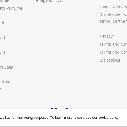
ft
🎁
Aimigo for iOS
Case studies
with Perfume
Our teacher &
school partner
ith
----
Privacy
with
Terms and Con
Terms and Con
with
Set cookies
ith Saga
ndroid
S
well as for marketing purposes. To learn more, please see our
cookie policy
.