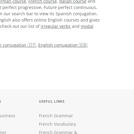
rman course
,
French course
,
Italian course
and
t perfect progressive, Future perfect continuous,
n our search bar to view its Spanish conjugation.
glish also offers online English courses and gives
check out our list of
irregular verbs
and
modal
an conjugation 🇮🇹
,
English conjugation 🇬🇧
.
S
USEFUL LINKS
Business
French Grammar
French Vocabulary
ner
French Grammar &