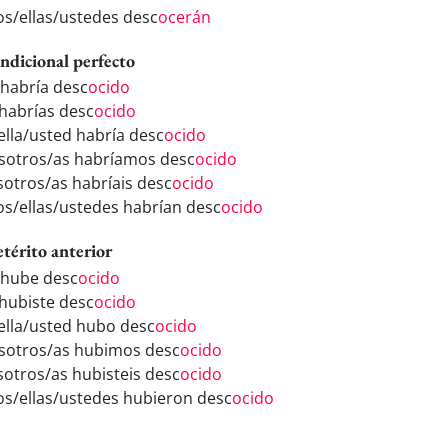
los/ellas/ustedes desc
ocerán
ndicional perfecto
 habría desc
ocido
 habrías desc
ocido
/ella/usted habría desc
ocido
sotros/as habríamos desc
ocido
sotros/as habríais desc
ocido
los/ellas/ustedes habrían desc
ocido
etérito anterior
 hube desc
ocido
 hubiste desc
ocido
/ella/usted hubo desc
ocido
sotros/as hubimos desc
ocido
sotros/as hubisteis desc
ocido
los/ellas/ustedes hubieron desc
ocido