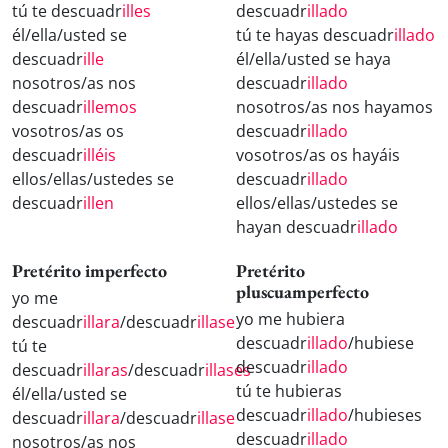
tú te descuadr
illes
descuadr
illado
él/ella/usted se
tú te hayas descuadr
illado
descuadr
ille
él/ella/usted se haya
nosotros/as nos
descuadr
illado
descuadr
illemos
nosotros/as nos hayamos
vosotros/as os
descuadr
illado
descuadr
illéis
vosotros/as os hayáis
ellos/ellas/ustedes se
descuadr
illado
descuadr
illen
ellos/ellas/ustedes se
hayan descuadr
illado
Pretérito imperfecto
Pretérito
pluscuamperfecto
yo me
yo me hubiera
descuadr
illara
/descuadr
illase
descuadr
illado
/hubiese
tú te
descuadr
illado
descuadr
illaras
/descuadr
illases
tú te hubieras
él/ella/usted se
descuadr
illado
/hubieses
descuadr
illara
/descuadr
illase
descuadr
illado
nosotros/as nos