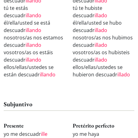
descuadr
illando
descuadr
illado
tú te estás
tú te hubiste
descuadr
illando
descuadr
illado
él/ella/usted se está
él/ella/usted se hubo
descuadr
illando
descuadr
illado
nosotros/as nos estamos
nosotros/as nos hubimos
descuadr
illando
descuadr
illado
vosotros/as os estáis
vosotros/as os hubisteis
descuadr
illando
descuadr
illado
ellos/ellas/ustedes se
ellos/ellas/ustedes se
están descuadr
illando
hubieron descuadr
illado
Subjuntivo
Presente
Pretérito perfecto
yo me descuadr
ille
yo me haya