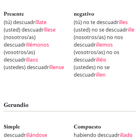
Presente
negativo
(tú) descuadr
íllate
(tú) no te descuadr
illes
(usted) descuadr
íllese
(usted) no se descuadr
ille
(nosotros/as)
(nosotros/as) no nos
descuadr
illémonos
descuadr
illemos
(vosotros/as)
(vosotros/as) no os
descuadr
illaos
descuadr
illéis
(ustedes) descuadr
íllense
(ustedes) no se
descuadr
illen
Gerundio
Simple
Compuesto
descuadr
illándose
habiendo descuadr
illado