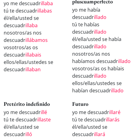
pluscuamperfecto
yo me descuadr
illaba
yo me había
tú te descuadr
illabas
descuadr
illado
él/ella/usted se
tú te habías
descuadr
illaba
descuadr
illado
nosotros/as nos
él/ella/usted se había
descuadr
illábamos
descuadr
illado
vosotros/as os
nosotros/as nos
descuadr
illabais
habíamos descuadr
illado
ellos/ellas/ustedes se
vosotros/as os habíais
descuadr
illaban
descuadr
illado
ellos/ellas/ustedes se
habían descuadr
illado
Pretérito indefinido
Futuro
yo me descuadr
illé
yo me descuadr
illaré
tú te descuadr
illaste
tú te descuadr
illarás
él/ella/usted se
él/ella/usted se
descuadr
illó
descuadr
illará