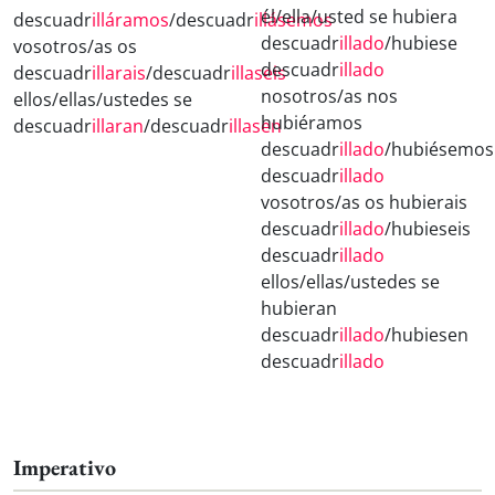
él/ella/usted se hubiera
descuadr
illáramos
/descuadr
illásemos
descuadr
illado
/hubiese
vosotros/as os
descuadr
illado
descuadr
illarais
/descuadr
illaseis
nosotros/as nos
ellos/ellas/ustedes se
hubiéramos
descuadr
illaran
/descuadr
illasen
descuadr
illado
/hubiésemos
descuadr
illado
vosotros/as os hubierais
descuadr
illado
/hubieseis
descuadr
illado
ellos/ellas/ustedes se
hubieran
descuadr
illado
/hubiesen
descuadr
illado
Imperativo