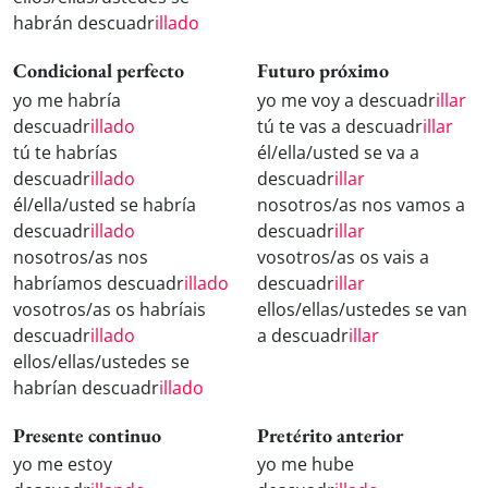
habrán descuadr
illado
Condicional perfecto
Futuro próximo
yo me habría
yo me voy a descuadr
illar
descuadr
illado
tú te vas a descuadr
illar
tú te habrías
él/ella/usted se va a
descuadr
illado
descuadr
illar
él/ella/usted se habría
nosotros/as nos vamos a
descuadr
illado
descuadr
illar
nosotros/as nos
vosotros/as os vais a
habríamos descuadr
illado
descuadr
illar
vosotros/as os habríais
ellos/ellas/ustedes se van
descuadr
illado
a descuadr
illar
ellos/ellas/ustedes se
habrían descuadr
illado
Presente continuo
Pretérito anterior
yo me estoy
yo me hube