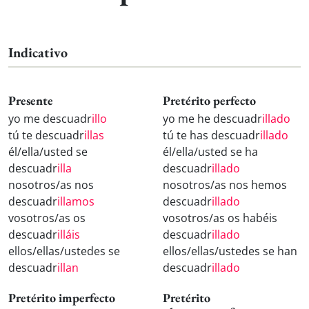
Indicativo
Presente
Pretérito perfecto
yo me descuadr
illo
yo me he descuadr
illado
tú te descuadr
illas
tú te has descuadr
illado
él/ella/usted se
él/ella/usted se ha
descuadr
illa
descuadr
illado
nosotros/as nos
nosotros/as nos hemos
descuadr
illamos
descuadr
illado
vosotros/as os
vosotros/as os habéis
descuadr
illáis
descuadr
illado
ellos/ellas/ustedes se
ellos/ellas/ustedes se han
descuadr
illan
descuadr
illado
Pretérito imperfecto
Pretérito