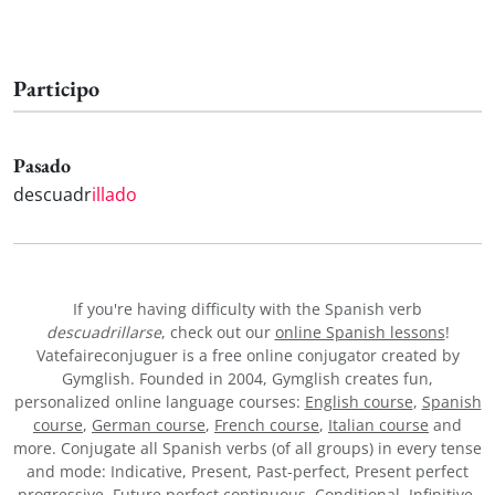
Participo
Pasado
descuadr
illado
If you're having difficulty with the Spanish verb
descuadrillarse
, check out our
online Spanish lessons
!
Vatefaireconjuguer is a free online conjugator created by
Gymglish. Founded in 2004, Gymglish creates fun,
personalized online language courses:
English course
,
Spanish
course
,
German course
,
French course
,
Italian course
and
more. Conjugate all Spanish verbs (of all groups) in every tense
and mode: Indicative, Present, Past-perfect, Present perfect
progressive, Future perfect continuous, Conditional, Infinitive,