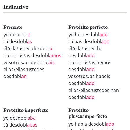
Indicativo
Presente
Pretérito perfecto
yo desdobl
o
yo he desdobl
ado
tú desdobl
as
tú has desdobl
ado
él/ella/usted desdobl
a
él/ella/usted ha
nosotros/as desdobl
amos
desdobl
ado
vosotros/as desdobl
áis
nosotros/as hemos
ellos/ellas/ustedes
desdobl
ado
desdobl
an
vosotros/as habéis
desdobl
ado
ellos/ellas/ustedes han
desdobl
ado
Pretérito imperfecto
Pretérito
pluscuamperfecto
yo desdobl
aba
yo había desdobl
ado
tú desdobl
abas