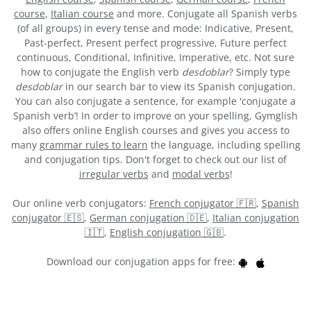
course
,
Italian course
and more. Conjugate all Spanish verbs
(of all groups) in every tense and mode: Indicative, Present,
Past-perfect, Present perfect progressive, Future perfect
continuous, Conditional, Infinitive, Imperative, etc. Not sure
how to conjugate the English verb
desdoblar
? Simply type
desdoblar
in our search bar to view its Spanish conjugation.
You can also conjugate a sentence, for example 'conjugate a
Spanish verb’! In order to improve on your spelling, Gymglish
also offers online English courses and gives you access to
many
grammar rules to learn
the language, including spelling
and conjugation tips. Don't forget to check out our list of
irregular verbs
and
modal verbs
!
Our online verb conjugators:
French conjugator 🇫🇷
,
Spanish
conjugator 🇪🇸
,
German conjugation 🇩🇪
,
Italian conjugation
🇮🇹
,
English conjugation 🇬🇧
.
Download our conjugation apps for free: