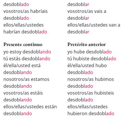
desdobl
ado
desdobl
ar
vosotros/as habríais
vosotros/as vais a
desdobl
ado
desdobl
ar
ellos/ellas/ustedes
ellos/ellas/ustedes van a
habrían desdobl
ado
desdobl
ar
Presente continuo
Pretérito anterior
yo estoy desdobl
ando
yo hube desdobl
ado
tú estás desdobl
ando
tú hubiste desdobl
ado
él/ella/usted está
él/ella/usted hubo
desdobl
ando
desdobl
ado
nosotros/as estamos
nosotros/as hubimos
desdobl
ando
desdobl
ado
vosotros/as estáis
vosotros/as hubisteis
desdobl
ando
desdobl
ado
ellos/ellas/ustedes están
ellos/ellas/ustedes
desdobl
ando
hubieron desdobl
ado