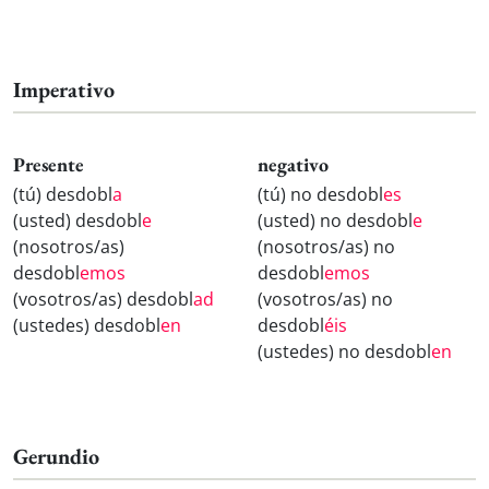
Imperativo
Presente
negativo
(tú) desdobl
a
(tú) no desdobl
es
(usted) desdobl
e
(usted) no desdobl
e
(nosotros/as)
(nosotros/as) no
desdobl
emos
desdobl
emos
(vosotros/as) desdobl
ad
(vosotros/as) no
(ustedes) desdobl
en
desdobl
éis
(ustedes) no desdobl
en
Gerundio