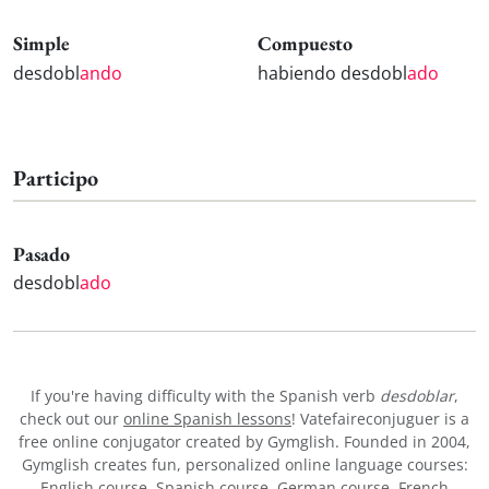
Simple
Compuesto
desdobl
ando
habiendo desdobl
ado
Participo
Pasado
desdobl
ado
If you're having difficulty with the Spanish verb
desdoblar
,
check out our
online Spanish lessons
! Vatefaireconjuguer is a
free online conjugator created by Gymglish. Founded in 2004,
Gymglish creates fun, personalized online language courses:
English course
,
Spanish course
,
German course
,
French