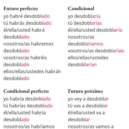
Futuro perfecto
Condicional
yo habré desdobl
ado
yo desdobl
aría
tú habrás desdobl
ado
tú desdobl
arías
él/ella/usted habrá
él/ella/usted desdobl
aría
desdobl
ado
nosotros/as
nosotros/as habremos
desdobl
aríamos
desdobl
ado
vosotros/as desdobl
aríais
vosotros/as habréis
ellos/ellas/ustedes
desdobl
ado
desdobl
arían
ellos/ellas/ustedes habrán
desdobl
ado
Condicional perfecto
Futuro próximo
yo habría desdobl
ado
yo voy a desdobl
ar
tú habrías desdobl
ado
tú vas a desdobl
ar
él/ella/usted habría
él/ella/usted va a
desdobl
ado
desdobl
ar
nosotros/as habríamos
nosotros/as vamos a