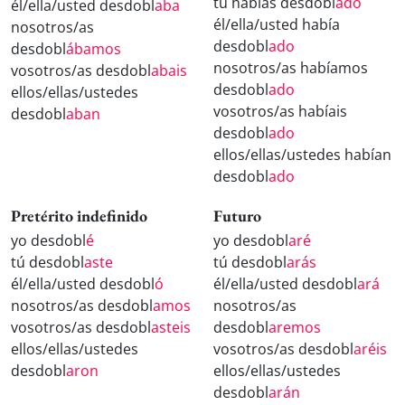
tú habías desdobl
ado
él/ella/usted desdobl
aba
él/ella/usted había
nosotros/as
desdobl
ado
desdobl
ábamos
nosotros/as habíamos
vosotros/as desdobl
abais
desdobl
ado
ellos/ellas/ustedes
vosotros/as habíais
desdobl
aban
desdobl
ado
ellos/ellas/ustedes habían
desdobl
ado
Pretérito indefinido
Futuro
yo desdobl
é
yo desdobl
aré
tú desdobl
aste
tú desdobl
arás
él/ella/usted desdobl
ó
él/ella/usted desdobl
ará
nosotros/as desdobl
amos
nosotros/as
vosotros/as desdobl
asteis
desdobl
aremos
ellos/ellas/ustedes
vosotros/as desdobl
aréis
desdobl
aron
ellos/ellas/ustedes
desdobl
arán