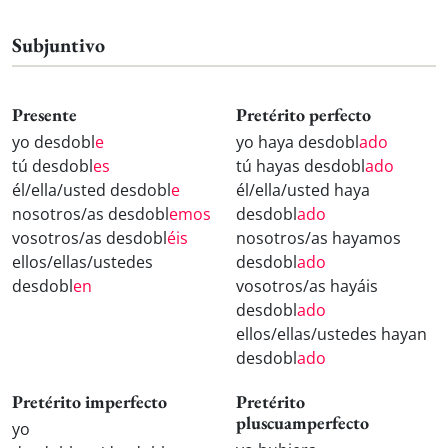
Subjuntivo
Presente
Pretérito perfecto
yo desdobl
e
yo haya desdobl
ado
tú desdobl
es
tú hayas desdobl
ado
él/ella/usted desdobl
e
él/ella/usted haya
nosotros/as desdobl
emos
desdobl
ado
vosotros/as desdobl
éis
nosotros/as hayamos
ellos/ellas/ustedes
desdobl
ado
desdobl
en
vosotros/as hayáis
desdobl
ado
ellos/ellas/ustedes hayan
desdobl
ado
Pretérito imperfecto
Pretérito
pluscuamperfecto
yo