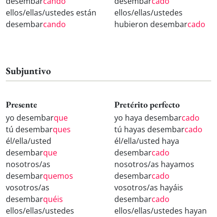
desembar
cando
desembar
cado
ellos/ellas/ustedes están
ellos/ellas/ustedes
desembar
cando
hubieron desembar
cado
Subjuntivo
Presente
Pretérito perfecto
yo desembar
que
yo haya desembar
cado
tú desembar
ques
tú hayas desembar
cado
él/ella/usted
él/ella/usted haya
desembar
que
desembar
cado
nosotros/as
nosotros/as hayamos
desembar
quemos
desembar
cado
vosotros/as
vosotros/as hayáis
desembar
quéis
desembar
cado
ellos/ellas/ustedes
ellos/ellas/ustedes hayan