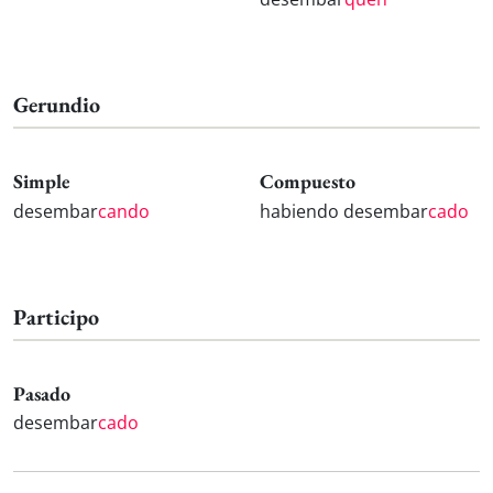
Gerundio
Simple
Compuesto
desembar
cando
habiendo desembar
cado
Participo
Pasado
desembar
cado