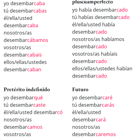
pluscuamperfecto
yo desembar
caba
yo había desembar
cado
tú desembar
cabas
tú habías desembar
cado
él/ella/usted
él/ella/usted había
desembar
caba
desembar
cado
nosotros/as
nosotros/as habíamos
desembar
cábamos
desembar
cado
vosotros/as
vosotros/as habíais
desembar
cabais
desembar
cado
ellos/ellas/ustedes
ellos/ellas/ustedes habían
desembar
caban
desembar
cado
Pretérito indefinido
Futuro
yo desembar
qué
yo desembar
caré
tú desembar
caste
tú desembar
carás
él/ella/usted desembar
có
él/ella/usted
nosotros/as
desembar
cará
desembar
camos
nosotros/as
vosotros/as
desembar
caremos