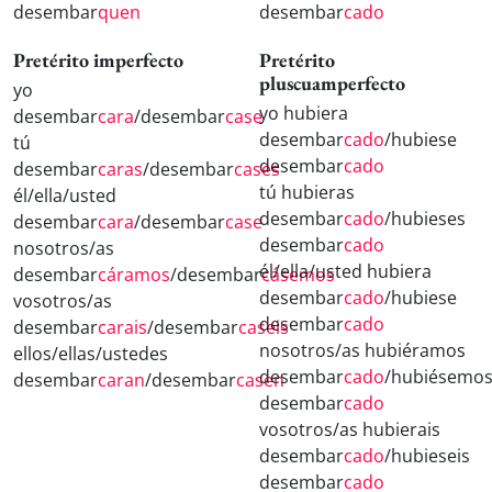
desembar
quen
desembar
cado
Pretérito imperfecto
Pretérito
pluscuamperfecto
yo
yo hubiera
desembar
cara
/desembar
case
desembar
cado
/hubiese
tú
desembar
cado
desembar
caras
/desembar
cases
tú hubieras
él/ella/usted
desembar
cado
/hubieses
desembar
cara
/desembar
case
desembar
cado
nosotros/as
él/ella/usted hubiera
desembar
cáramos
/desembar
cásemos
desembar
cado
/hubiese
vosotros/as
desembar
cado
desembar
carais
/desembar
caseis
nosotros/as hubiéramos
ellos/ellas/ustedes
desembar
cado
/hubiésemo
desembar
caran
/desembar
casen
desembar
cado
vosotros/as hubierais
desembar
cado
/hubieseis
desembar
cado