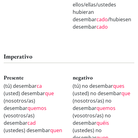
ellos/ellas/ustedes
hubieran
desembar
cado
/hubiesen
desembar
cado
Imperativo
Presente
negativo
(tú) desembar
ca
(tú) no desembar
ques
(usted) desembar
que
(usted) no desembar
que
(nosotros/as)
(nosotros/as) no
desembar
quemos
desembar
quemos
(vosotros/as)
(vosotros/as) no
desembar
cad
desembar
quéis
(ustedes) desembar
quen
(ustedes) no
desembar
quen