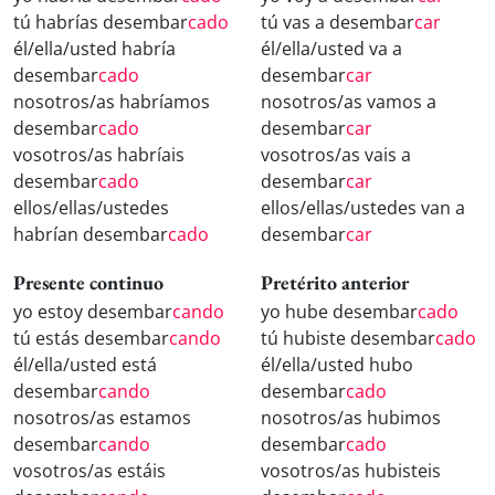
tú habrías desembar
cado
tú vas a desembar
car
él/ella/usted habría
él/ella/usted va a
desembar
cado
desembar
car
nosotros/as habríamos
nosotros/as vamos a
desembar
cado
desembar
car
vosotros/as habríais
vosotros/as vais a
desembar
cado
desembar
car
ellos/ellas/ustedes
ellos/ellas/ustedes van a
habrían desembar
cado
desembar
car
Presente continuo
Pretérito anterior
yo estoy desembar
cando
yo hube desembar
cado
tú estás desembar
cando
tú hubiste desembar
cado
él/ella/usted está
él/ella/usted hubo
desembar
cando
desembar
cado
nosotros/as estamos
nosotros/as hubimos
desembar
cando
desembar
cado
vosotros/as estáis
vosotros/as hubisteis