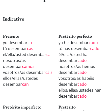
Indicativo
Presente
Pretérito perfecto
yo desembar
co
yo he desembar
cado
tú desembar
cas
tú has desembar
cado
él/ella/usted desembar
ca
él/ella/usted ha
nosotros/as
desembar
cado
desembar
camos
nosotros/as hemos
vosotros/as desembar
cáis
desembar
cado
ellos/ellas/ustedes
vosotros/as habéis
desembar
can
desembar
cado
ellos/ellas/ustedes han
desembar
cado
Pretérito imperfecto
Pretérito