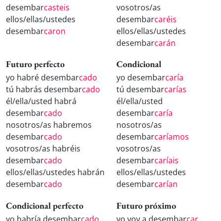
desembar
casteis
vosotros/as
ellos/ellas/ustedes
desembar
caréis
desembar
caron
ellos/ellas/ustedes
desembar
carán
Futuro perfecto
Condicional
yo habré desembar
cado
yo desembar
caría
tú habrás desembar
cado
tú desembar
carías
él/ella/usted habrá
él/ella/usted
desembar
cado
desembar
caría
nosotros/as habremos
nosotros/as
desembar
cado
desembar
caríamos
vosotros/as habréis
vosotros/as
desembar
cado
desembar
caríais
ellos/ellas/ustedes habrán
ellos/ellas/ustedes
desembar
cado
desembar
carían
Condicional perfecto
Futuro próximo
yo habría desembar
cado
yo voy a desembar
car