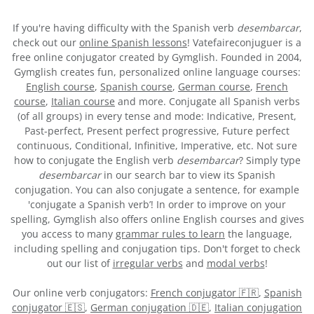
If you're having difficulty with the Spanish verb
desembarcar
,
check out our
online Spanish lessons
! Vatefaireconjuguer is a
free online conjugator created by Gymglish. Founded in 2004,
Gymglish creates fun, personalized online language courses:
English course
,
Spanish course
,
German course
,
French
course
,
Italian course
and more. Conjugate all Spanish verbs
(of all groups) in every tense and mode: Indicative, Present,
Past-perfect, Present perfect progressive, Future perfect
continuous, Conditional, Infinitive, Imperative, etc. Not sure
how to conjugate the English verb
desembarcar
? Simply type
desembarcar
in our search bar to view its Spanish
conjugation. You can also conjugate a sentence, for example
'conjugate a Spanish verb’! In order to improve on your
spelling, Gymglish also offers online English courses and gives
you access to many
grammar rules to learn
the language,
including spelling and conjugation tips. Don't forget to check
out our list of
irregular verbs
and
modal verbs
!
Our online verb conjugators:
French conjugator 🇫🇷
,
Spanish
conjugator 🇪🇸
,
German conjugation 🇩🇪
,
Italian conjugation