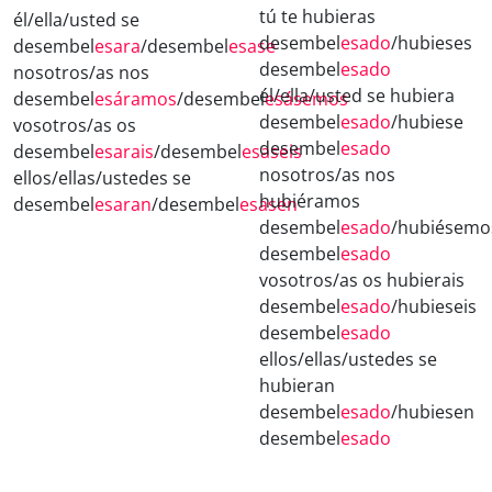
tú te hubieras
él/ella/usted se
desembel
esado
/hubieses
desembel
esara
/desembel
esase
desembel
esado
nosotros/as nos
él/ella/usted se hubiera
desembel
esáramos
/desembel
esásemos
desembel
esado
/hubiese
vosotros/as os
desembel
esado
desembel
esarais
/desembel
esaseis
nosotros/as nos
ellos/ellas/ustedes se
hubiéramos
desembel
esaran
/desembel
esasen
desembel
esado
/hubiésemo
desembel
esado
vosotros/as os hubierais
desembel
esado
/hubieseis
desembel
esado
ellos/ellas/ustedes se
hubieran
desembel
esado
/hubiesen
desembel
esado