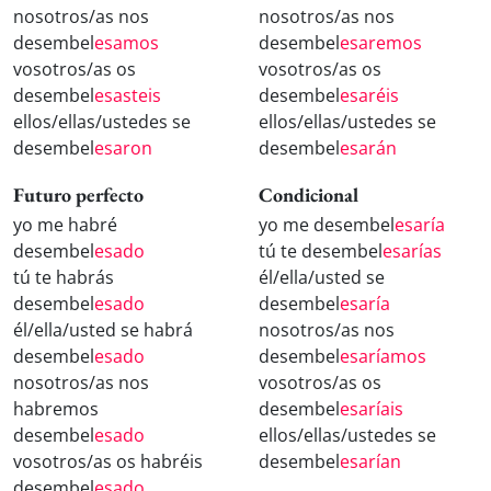
nosotros/as nos
nosotros/as nos
desembel
esamos
desembel
esaremos
vosotros/as os
vosotros/as os
desembel
esasteis
desembel
esaréis
ellos/ellas/ustedes se
ellos/ellas/ustedes se
desembel
esaron
desembel
esarán
Futuro perfecto
Condicional
yo me habré
yo me desembel
esaría
desembel
esado
tú te desembel
esarías
tú te habrás
él/ella/usted se
desembel
esado
desembel
esaría
él/ella/usted se habrá
nosotros/as nos
desembel
esado
desembel
esaríamos
nosotros/as nos
vosotros/as os
habremos
desembel
esaríais
desembel
esado
ellos/ellas/ustedes se
vosotros/as os habréis
desembel
esarían
desembel
esado