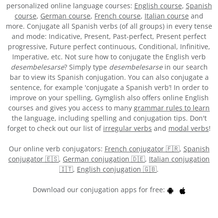
personalized online language courses:
English course
,
Spanish
course
,
German course
,
French course
,
Italian course
and
more. Conjugate all Spanish verbs (of all groups) in every tense
and mode: Indicative, Present, Past-perfect, Present perfect
progressive, Future perfect continuous, Conditional, Infinitive,
Imperative, etc. Not sure how to conjugate the English verb
desembelesarse
? Simply type
desembelesarse
in our search
bar to view its Spanish conjugation. You can also conjugate a
sentence, for example 'conjugate a Spanish verb’! In order to
improve on your spelling, Gymglish also offers online English
courses and gives you access to many
grammar rules to learn
the language, including spelling and conjugation tips. Don't
forget to check out our list of
irregular verbs
and
modal verbs
!
Our online verb conjugators:
French conjugator 🇫🇷
,
Spanish
conjugator 🇪🇸
,
German conjugation 🇩🇪
,
Italian conjugation
🇮🇹
,
English conjugation 🇬🇧
.
Download our conjugation apps for free: