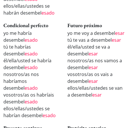
ellos/ellas/ustedes se
habrán desembel
esado
Condicional perfecto
Futuro próximo
yo me habría
yo me voy a desembel
esar
desembel
esado
tú te vas a desembel
esar
tú te habrías
él/ella/usted se va a
desembel
esado
desembel
esar
él/ella/usted se habría
nosotros/as nos vamos a
desembel
esado
desembel
esar
nosotros/as nos
vosotros/as os vais a
habríamos
desembel
esar
desembel
esado
ellos/ellas/ustedes se van
vosotros/as os habríais
a desembel
esar
desembel
esado
ellos/ellas/ustedes se
habrían desembel
esado
Presente continuo
Pretérito anterior