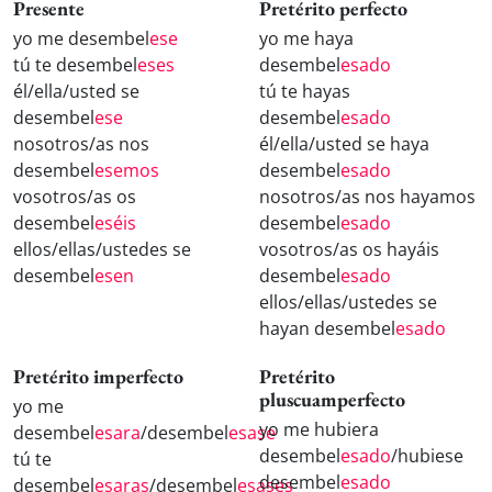
Presente
Pretérito perfecto
yo me desembel
ese
yo me haya
tú te desembel
eses
desembel
esado
él/ella/usted se
tú te hayas
desembel
ese
desembel
esado
nosotros/as nos
él/ella/usted se haya
desembel
esemos
desembel
esado
vosotros/as os
nosotros/as nos hayamos
desembel
eséis
desembel
esado
ellos/ellas/ustedes se
vosotros/as os hayáis
desembel
esen
desembel
esado
ellos/ellas/ustedes se
hayan desembel
esado
Pretérito imperfecto
Pretérito
pluscuamperfecto
yo me
yo me hubiera
desembel
esara
/desembel
esase
desembel
esado
/hubiese
tú te
desembel
esado
desembel
esaras
/desembel
esases