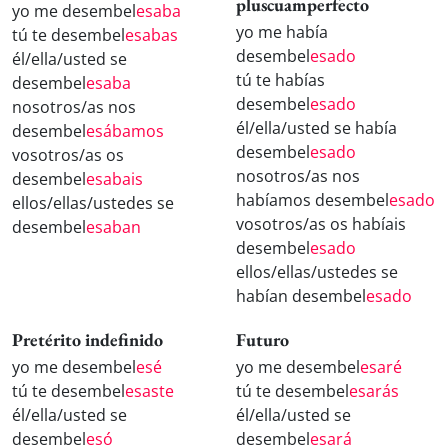
pluscuamperfecto
yo me desembel
esaba
yo me había
tú te desembel
esabas
desembel
esado
él/ella/usted se
tú te habías
desembel
esaba
desembel
esado
nosotros/as nos
él/ella/usted se había
desembel
esábamos
desembel
esado
vosotros/as os
nosotros/as nos
desembel
esabais
habíamos desembel
esado
ellos/ellas/ustedes se
vosotros/as os habíais
desembel
esaban
desembel
esado
ellos/ellas/ustedes se
habían desembel
esado
Pretérito indefinido
Futuro
yo me desembel
esé
yo me desembel
esaré
tú te desembel
esaste
tú te desembel
esarás
él/ella/usted se
él/ella/usted se
desembel
esó
desembel
esará