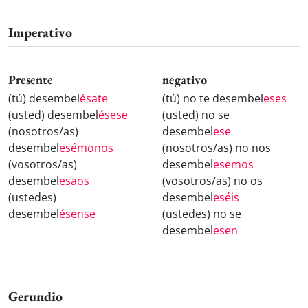
Imperativo
Presente
negativo
(tú) desembel
ésate
(tú) no te desembel
eses
(usted) desembel
ésese
(usted) no se
(nosotros/as)
desembel
ese
desembel
esémonos
(nosotros/as) no nos
(vosotros/as)
desembel
esemos
desembel
esaos
(vosotros/as) no os
(ustedes)
desembel
eséis
desembel
ésense
(ustedes) no se
desembel
esen
Gerundio