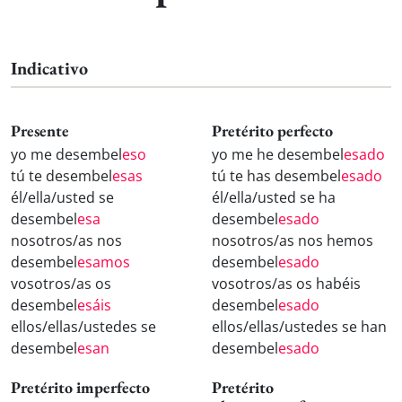
Indicativo
Presente
Pretérito perfecto
yo me desembel
eso
yo me he desembel
esado
tú te desembel
esas
tú te has desembel
esado
él/ella/usted se
él/ella/usted se ha
desembel
esa
desembel
esado
nosotros/as nos
nosotros/as nos hemos
desembel
esamos
desembel
esado
vosotros/as os
vosotros/as os habéis
desembel
esáis
desembel
esado
ellos/ellas/ustedes se
ellos/ellas/ustedes se han
desembel
esan
desembel
esado
Pretérito imperfecto
Pretérito