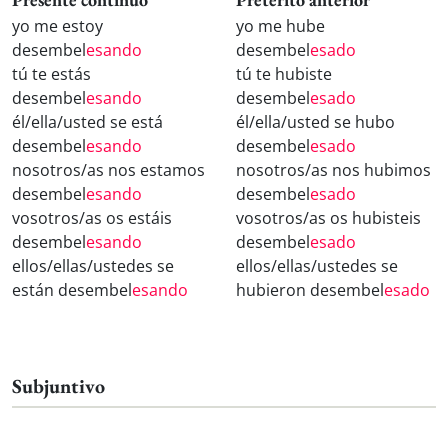
yo me estoy
yo me hube
desembel
esando
desembel
esado
tú te estás
tú te hubiste
desembel
esando
desembel
esado
él/ella/usted se está
él/ella/usted se hubo
desembel
esando
desembel
esado
nosotros/as nos estamos
nosotros/as nos hubimos
desembel
esando
desembel
esado
vosotros/as os estáis
vosotros/as os hubisteis
desembel
esando
desembel
esado
ellos/ellas/ustedes se
ellos/ellas/ustedes se
están desembel
esando
hubieron desembel
esado
Subjuntivo