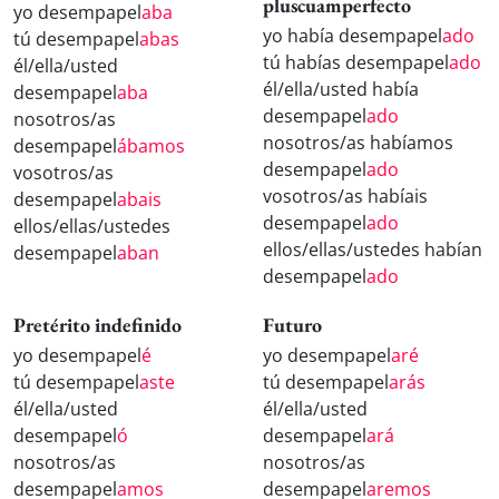
pluscuamperfecto
yo desempapel
aba
yo había desempapel
ado
tú desempapel
abas
tú habías desempapel
ado
él/ella/usted
él/ella/usted había
desempapel
aba
desempapel
ado
nosotros/as
nosotros/as habíamos
desempapel
ábamos
desempapel
ado
vosotros/as
vosotros/as habíais
desempapel
abais
desempapel
ado
ellos/ellas/ustedes
ellos/ellas/ustedes habían
desempapel
aban
desempapel
ado
Pretérito indefinido
Futuro
yo desempapel
é
yo desempapel
aré
tú desempapel
aste
tú desempapel
arás
él/ella/usted
él/ella/usted
desempapel
ó
desempapel
ará
nosotros/as
nosotros/as
desempapel
amos
desempapel
aremos