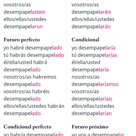
vosotros/as
vosotros/as
desempapel
asteis
desempapel
aréis
ellos/ellas/ustedes
ellos/ellas/ustedes
desempapel
aron
desempapel
arán
Futuro perfecto
Condicional
yo habré desempapel
ado
yo desempapel
aría
tú habrás desempapel
ado
tú desempapel
arías
él/ella/usted habrá
él/ella/usted
desempapel
ado
desempapel
aría
nosotros/as habremos
nosotros/as
desempapel
ado
desempapel
aríamos
vosotros/as habréis
vosotros/as
desempapel
ado
desempapel
aríais
ellos/ellas/ustedes habrán
ellos/ellas/ustedes
desempapel
ado
desempapel
arían
Condicional perfecto
Futuro próximo
yo habría desempapel
ado
yo voy a desempapel
ar