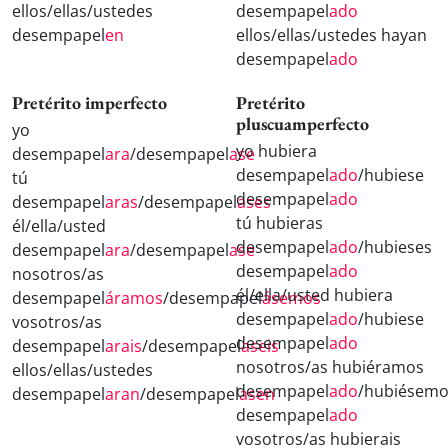
ellos/ellas/ustedes
desempapel
ado
desempapel
en
ellos/ellas/ustedes hayan
desempapel
ado
Pretérito imperfecto
Pretérito
pluscuamperfecto
yo
yo hubiera
desempapel
ara
/desempapel
ase
desempapel
ado
/hubiese
tú
desempapel
ado
desempapel
aras
/desempapel
ases
tú hubieras
él/ella/usted
desempapel
ado
/hubieses
desempapel
ara
/desempapel
ase
desempapel
ado
nosotros/as
él/ella/usted hubiera
desempapel
áramos
/desempapel
ásemos
desempapel
ado
/hubiese
vosotros/as
desempapel
ado
desempapel
arais
/desempapel
aseis
nosotros/as hubiéramos
ellos/ellas/ustedes
desempapel
ado
/hubiésemo
desempapel
aran
/desempapel
asen
desempapel
ado
vosotros/as hubierais