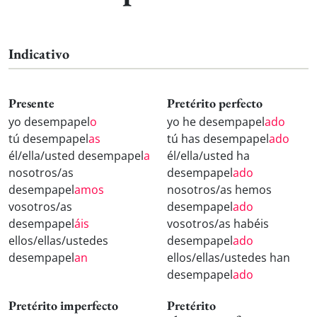
Indicativo
Presente
Pretérito perfecto
yo desempapel
o
yo he desempapel
ado
tú desempapel
as
tú has desempapel
ado
él/ella/usted desempapel
a
él/ella/usted ha
nosotros/as
desempapel
ado
desempapel
amos
nosotros/as hemos
vosotros/as
desempapel
ado
desempapel
áis
vosotros/as habéis
ellos/ellas/ustedes
desempapel
ado
desempapel
an
ellos/ellas/ustedes han
desempapel
ado
Pretérito imperfecto
Pretérito