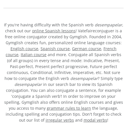
If you're having difficulty with the Spanish verb
desempapelar
,
check out our
online Spanish lessons
! Vatefaireconjuguer is a
free online conjugator created by Gymglish. Founded in 2004,
Gymglish creates fun, personalized online language courses:
English course
,
Spanish course
,
German course
,
French
course
,
Italian course
and more. Conjugate all Spanish verbs
(of all groups) in every tense and mode: Indicative, Present,
Past-perfect, Present perfect progressive, Future perfect
continuous, Conditional, Infinitive, Imperative, etc. Not sure
how to conjugate the English verb
desempapelar
? Simply type
desempapelar
in our search bar to view its Spanish
conjugation. You can also conjugate a sentence, for example
'conjugate a Spanish verb’! In order to improve on your
spelling, Gymglish also offers online English courses and gives
you access to many
grammar rules to learn
the language,
including spelling and conjugation tips. Don't forget to check
out our list of
irregular verbs
and
modal verbs
!