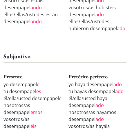
vosotros/as estáis
desempapel
ado
desempapel
ando
vosotros/as hubisteis
ellos/ellas/ustedes están
desempapel
ado
desempapel
ando
ellos/ellas/ustedes
hubieron desempapel
ado
Subjuntivo
Presente
Pretérito perfecto
yo desempapel
e
yo haya desempapel
ado
tú desempapel
es
tú hayas desempapel
ado
él/ella/usted desempapel
e
él/ella/usted haya
nosotros/as
desempapel
ado
desempapel
emos
nosotros/as hayamos
vosotros/as
desempapel
ado
desempapel
éis
vosotros/as hayáis