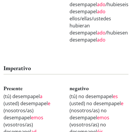
desempapel
ado
/hubieseis
desempapel
ado
ellos/ellas/ustedes
hubieran
desempapel
ado
/hubiesen
desempapel
ado
Imperativo
Presente
negativo
(tú) desempapel
a
(tú) no desempapel
es
(usted) desempapel
e
(usted) no desempapel
e
(nosotros/as)
(nosotros/as) no
desempapel
emos
desempapel
emos
(vosotros/as)
(vosotros/as) no
desempapel
ad
desempapel
éis