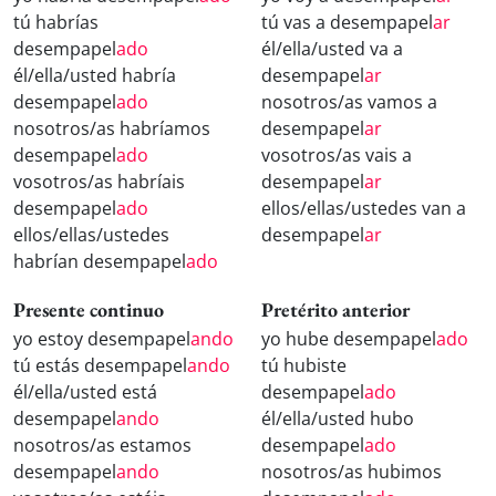
tú habrías
tú vas a desempapel
ar
desempapel
ado
él/ella/usted va a
él/ella/usted habría
desempapel
ar
desempapel
ado
nosotros/as vamos a
nosotros/as habríamos
desempapel
ar
desempapel
ado
vosotros/as vais a
vosotros/as habríais
desempapel
ar
desempapel
ado
ellos/ellas/ustedes van a
ellos/ellas/ustedes
desempapel
ar
habrían desempapel
ado
Presente continuo
Pretérito anterior
yo estoy desempapel
ando
yo hube desempapel
ado
tú estás desempapel
ando
tú hubiste
él/ella/usted está
desempapel
ado
desempapel
ando
él/ella/usted hubo
nosotros/as estamos
desempapel
ado
desempapel
ando
nosotros/as hubimos