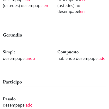
(ustedes) desempapel
en
(ustedes) no
desempapel
en
Gerundio
Simple
Compuesto
desempapel
ando
habiendo desempapel
ado
Participo
Pasado
desempapel
ado