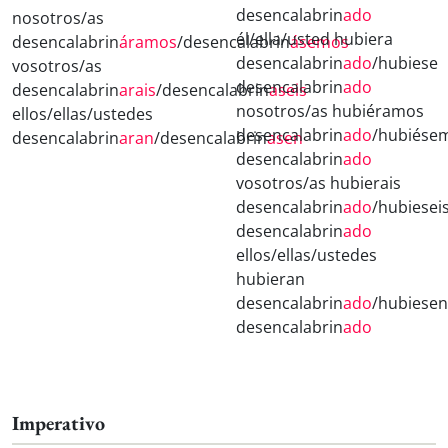
desencalabrin
ado
nosotros/as
él/ella/usted hubiera
desencalabrin
áramos
/desencalabrin
ásemos
desencalabrin
ado
/hubiese
vosotros/as
desencalabrin
ado
desencalabrin
arais
/desencalabrin
aseis
nosotros/as hubiéramos
ellos/ellas/ustedes
desencalabrin
ado
/hubiése
desencalabrin
aran
/desencalabrin
asen
desencalabrin
ado
vosotros/as hubierais
desencalabrin
ado
/hubiesei
desencalabrin
ado
ellos/ellas/ustedes
hubieran
desencalabrin
ado
/hubiesen
desencalabrin
ado
Imperativo