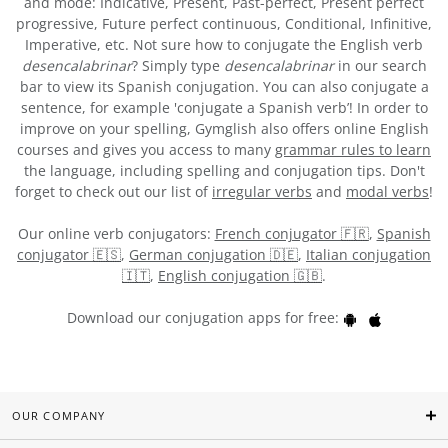
and mode: Indicative, Present, Past-perfect, Present perfect
progressive, Future perfect continuous, Conditional, Infinitive,
Imperative, etc. Not sure how to conjugate the English verb
desencalabrinar
? Simply type
desencalabrinar
in our search
bar to view its Spanish conjugation. You can also conjugate a
sentence, for example 'conjugate a Spanish verb’! In order to
improve on your spelling, Gymglish also offers online English
courses and gives you access to many
grammar rules to learn
the language, including spelling and conjugation tips. Don't
forget to check out our list of
irregular verbs
and
modal verbs
!
Our online verb conjugators:
French conjugator 🇫🇷
,
Spanish
conjugator 🇪🇸
,
German conjugation 🇩🇪
,
Italian conjugation
🇮🇹
,
English conjugation 🇬🇧
.
Download our conjugation apps for free:
OUR COMPANY