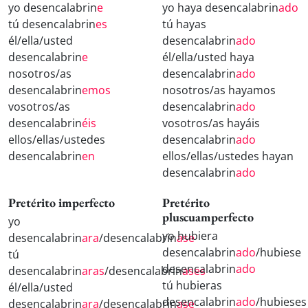
yo desencalabrin
e
yo haya desencalabrin
ado
tú desencalabrin
es
tú hayas
él/ella/usted
desencalabrin
ado
desencalabrin
e
él/ella/usted haya
nosotros/as
desencalabrin
ado
desencalabrin
emos
nosotros/as hayamos
vosotros/as
desencalabrin
ado
desencalabrin
éis
vosotros/as hayáis
ellos/ellas/ustedes
desencalabrin
ado
desencalabrin
en
ellos/ellas/ustedes hayan
desencalabrin
ado
Pretérito imperfecto
Pretérito
pluscuamperfecto
yo
yo hubiera
desencalabrin
ara
/desencalabrin
ase
desencalabrin
ado
/hubiese
tú
desencalabrin
ado
desencalabrin
aras
/desencalabrin
ases
tú hubieras
él/ella/usted
desencalabrin
ado
/hubieses
desencalabrin
ara
/desencalabrin
ase