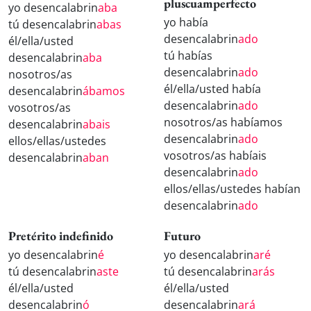
pluscuamperfecto
yo desencalabrin
aba
yo había
tú desencalabrin
abas
desencalabrin
ado
él/ella/usted
tú habías
desencalabrin
aba
desencalabrin
ado
nosotros/as
él/ella/usted había
desencalabrin
ábamos
desencalabrin
ado
vosotros/as
nosotros/as habíamos
desencalabrin
abais
desencalabrin
ado
ellos/ellas/ustedes
vosotros/as habíais
desencalabrin
aban
desencalabrin
ado
ellos/ellas/ustedes habían
desencalabrin
ado
Pretérito indefinido
Futuro
yo desencalabrin
é
yo desencalabrin
aré
tú desencalabrin
aste
tú desencalabrin
arás
él/ella/usted
él/ella/usted
desencalabrin
ó
desencalabrin
ará