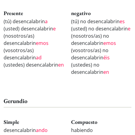
Presente
negativo
(tú) desencalabrin
a
(tú) no desencalabrin
es
(usted) desencalabrin
e
(usted) no desencalabrin
e
(nosotros/as)
(nosotros/as) no
desencalabrin
emos
desencalabrin
emos
(vosotros/as)
(vosotros/as) no
desencalabrin
ad
desencalabrin
éis
(ustedes) desencalabrin
en
(ustedes) no
desencalabrin
en
Gerundio
Simple
Compuesto
desencalabrin
ando
habiendo