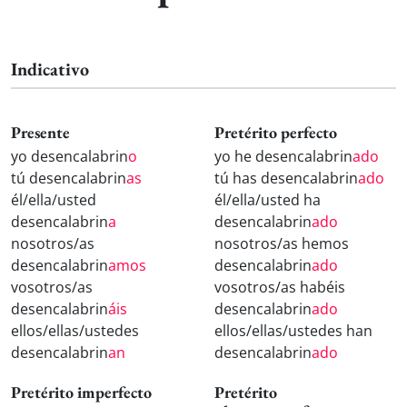
Indicativo
Presente
Pretérito perfecto
yo desencalabrin
o
yo he desencalabrin
ado
tú desencalabrin
as
tú has desencalabrin
ado
él/ella/usted
él/ella/usted ha
desencalabrin
a
desencalabrin
ado
nosotros/as
nosotros/as hemos
desencalabrin
amos
desencalabrin
ado
vosotros/as
vosotros/as habéis
desencalabrin
áis
desencalabrin
ado
ellos/ellas/ustedes
ellos/ellas/ustedes han
desencalabrin
an
desencalabrin
ado
Pretérito imperfecto
Pretérito