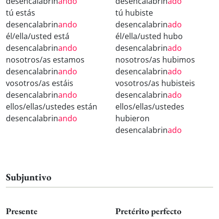
desencalabrin
ando
desencalabrin
ado
tú estás
tú hubiste
desencalabrin
ando
desencalabrin
ado
él/ella/usted está
él/ella/usted hubo
desencalabrin
ando
desencalabrin
ado
nosotros/as estamos
nosotros/as hubimos
desencalabrin
ando
desencalabrin
ado
vosotros/as estáis
vosotros/as hubisteis
desencalabrin
ando
desencalabrin
ado
ellos/ellas/ustedes están
ellos/ellas/ustedes
desencalabrin
ando
hubieron
desencalabrin
ado
Subjuntivo
Presente
Pretérito perfecto