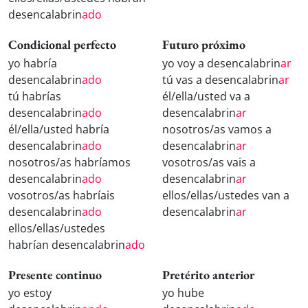
desencalabrin
ado
Condicional perfecto
Futuro próximo
yo habría
yo voy a desencalabrin
ar
desencalabrin
ado
tú vas a desencalabrin
ar
tú habrías
él/ella/usted va a
desencalabrin
ado
desencalabrin
ar
él/ella/usted habría
nosotros/as vamos a
desencalabrin
ado
desencalabrin
ar
nosotros/as habríamos
vosotros/as vais a
desencalabrin
ado
desencalabrin
ar
vosotros/as habríais
ellos/ellas/ustedes van a
desencalabrin
ado
desencalabrin
ar
ellos/ellas/ustedes
habrían desencalabrin
ado
Presente continuo
Pretérito anterior
yo estoy
yo hube