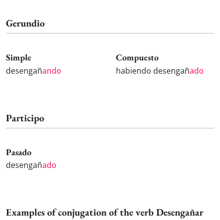
Gerundio
Simple
Compuesto
desengañ
ando
habiendo desengañ
ado
Participo
Pasado
desengañ
ado
Examples of conjugation of the verb Desengañar