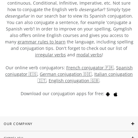
continuous, Conditional, Infinitive, Imperative, etc. Not sure
how to conjugate the English verb
desengañar
? Simply type
desengañar
in our search bar to view its Spanish conjugation.
You can also conjugate a sentence, for example 'conjugate a
Spanish verb’! In order to improve on your spelling, Gymglish
also offers online English courses and gives you access to
many
grammar rules to learn
the language, including spelling
and conjugation tips. Don't forget to check out our list of
irregular verbs
and
modal verbs
!
Our online verb conjugators:
French conjugator 🇫🇷
,
Spanish
conjugator 🇪🇸
,
German conjugation 🇩🇪
,
Italian conjugation
🇮🇹
,
English conjugation 🇬🇧
.
Download our conjugation apps for free:
OUR COMPANY