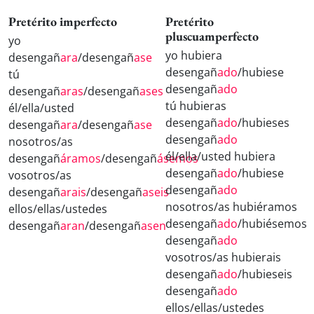
Pretérito imperfecto
Pretérito
pluscuamperfecto
yo
yo hubiera
desengañ
ara
/desengañ
ase
desengañ
ado
/hubiese
tú
desengañ
ado
desengañ
aras
/desengañ
ases
tú hubieras
él/ella/usted
desengañ
ado
/hubieses
desengañ
ara
/desengañ
ase
desengañ
ado
nosotros/as
él/ella/usted hubiera
desengañ
áramos
/desengañ
ásemos
desengañ
ado
/hubiese
vosotros/as
desengañ
ado
desengañ
arais
/desengañ
aseis
nosotros/as hubiéramos
ellos/ellas/ustedes
desengañ
ado
/hubiésemos
desengañ
aran
/desengañ
asen
desengañ
ado
vosotros/as hubierais
desengañ
ado
/hubieseis
desengañ
ado
ellos/ellas/ustedes