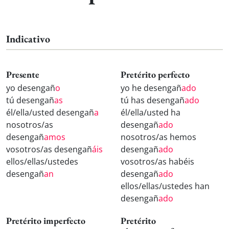
Indicativo
Presente
Pretérito perfecto
yo desengañ
o
yo he desengañ
ado
tú desengañ
as
tú has desengañ
ado
él/ella/usted desengañ
a
él/ella/usted ha
nosotros/as
desengañ
ado
desengañ
amos
nosotros/as hemos
vosotros/as desengañ
áis
desengañ
ado
ellos/ellas/ustedes
vosotros/as habéis
desengañ
an
desengañ
ado
ellos/ellas/ustedes han
desengañ
ado
Pretérito imperfecto
Pretérito