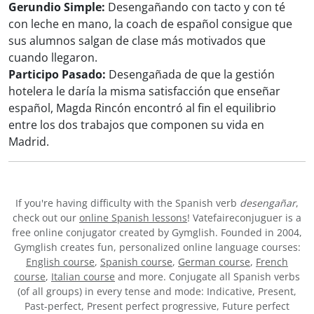
Gerundio Simple:
Desengañando con tacto y con té
con leche en mano, la coach de español consigue que
sus alumnos salgan de clase más motivados que
cuando llegaron.
Participo Pasado:
Desengañada de que la gestión
hotelera le daría la misma satisfacción que enseñar
español, Magda Rincón encontró al fin el equilibrio
entre los dos trabajos que componen su vida en
Madrid.
If you're having difficulty with the Spanish verb
desengañar
,
check out our
online Spanish lessons
! Vatefaireconjuguer is a
free online conjugator created by Gymglish. Founded in 2004,
Gymglish creates fun, personalized online language courses:
English course
,
Spanish course
,
German course
,
French
course
,
Italian course
and more. Conjugate all Spanish verbs
(of all groups) in every tense and mode: Indicative, Present,
Past-perfect, Present perfect progressive, Future perfect