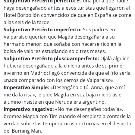
Subjuntivo Pretérito perfecto:
Es una pena que nadie
haya desengañado antes a esos turistas que llegaron al
Hotel Borbollón convencidos de que en España se come
a las seis de la tarde.
Subjuntivo Pretérito imperfecto:
Sus padres en
Valparaíso querían que Magda desengañara a su
hermano menor, que soñaba con hacerse rico en la
bolsa de valores estudiando solo tres meses.
Subjuntivo Pretérito pluscuamperfecto:
Ojalá alguien
hubiera desengañado a la chilena antes de su primer
invierno en Madrid: llegó convencida de que el frío sería
«nada comparado con los cerros de Valparaíso».
Imperativo Simple:
«Desengáñalo tú, Anna, que a mí
me da la risa», le pide Magda en voz baja mientras el
alumno insiste en que Neruda era argentino.
Imperativo negativo:
«No me desengañes todavía»,
bromea Magda con Tim cuando él empieza a contarle la
verdad sobre las temperaturas nocturnas en el desierto
del Burning Man.