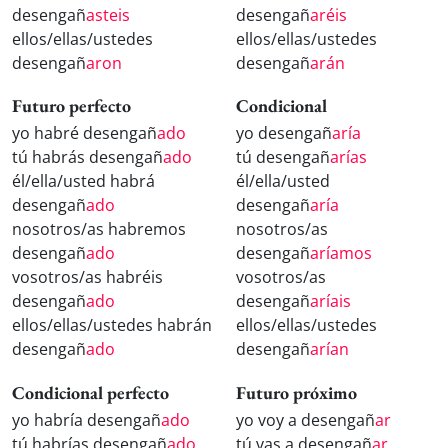
desengañ
asteis
desengañ
aréis
ellos/ellas/ustedes
ellos/ellas/ustedes
desengañ
aron
desengañ
arán
Futuro perfecto
Condicional
yo habré desengañ
ado
yo desengañ
aría
tú habrás desengañ
ado
tú desengañ
arías
él/ella/usted habrá
él/ella/usted
desengañ
ado
desengañ
aría
nosotros/as habremos
nosotros/as
desengañ
ado
desengañ
aríamos
vosotros/as habréis
vosotros/as
desengañ
ado
desengañ
aríais
ellos/ellas/ustedes habrán
ellos/ellas/ustedes
desengañ
ado
desengañ
arían
Condicional perfecto
Futuro próximo
yo habría desengañ
ado
yo voy a desengañ
ar
tú habrías desengañ
ado
tú vas a desengañ
ar