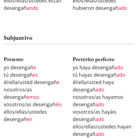
ellos/ellas/ustedes están
ellos/ellas/ustedes
desengañ
ando
hubieron desengañ
ado
Subjuntivo
Presente
Pretérito perfecto
yo desengañ
e
yo haya desengañ
ado
tú desengañ
es
tú hayas desengañ
ado
él/ella/usted desengañ
e
él/ella/usted haya
nosotros/as
desengañ
ado
desengañ
emos
nosotros/as hayamos
vosotros/as desengañ
éis
desengañ
ado
ellos/ellas/ustedes
vosotros/as hayáis
desengañ
en
desengañ
ado
ellos/ellas/ustedes hayan
desengañ
ado