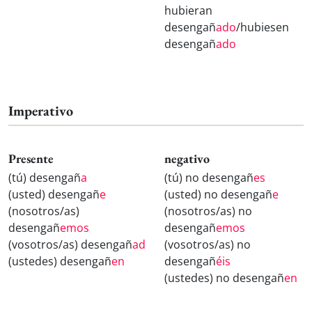
hubieran
desengañ
ado
/hubiesen
desengañ
ado
Imperativo
Presente
negativo
(tú) desengañ
a
(tú) no desengañ
es
(usted) desengañ
e
(usted) no desengañ
e
(nosotros/as)
(nosotros/as) no
desengañ
emos
desengañ
emos
(vosotros/as) desengañ
ad
(vosotros/as) no
(ustedes) desengañ
en
desengañ
éis
(ustedes) no desengañ
en