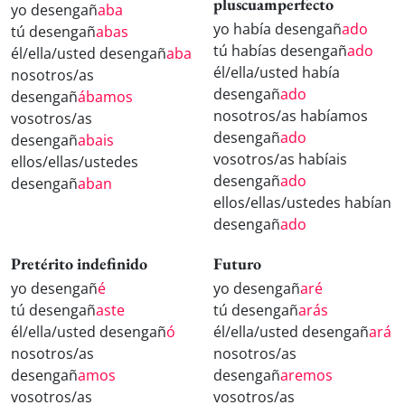
pluscuamperfecto
yo desengañ
aba
yo había desengañ
ado
tú desengañ
abas
tú habías desengañ
ado
él/ella/usted desengañ
aba
él/ella/usted había
nosotros/as
desengañ
ado
desengañ
ábamos
nosotros/as habíamos
vosotros/as
desengañ
ado
desengañ
abais
vosotros/as habíais
ellos/ellas/ustedes
desengañ
ado
desengañ
aban
ellos/ellas/ustedes habían
desengañ
ado
Pretérito indefinido
Futuro
yo desengañ
é
yo desengañ
aré
tú desengañ
aste
tú desengañ
arás
él/ella/usted desengañ
ó
él/ella/usted desengañ
ará
nosotros/as
nosotros/as
desengañ
amos
desengañ
aremos
vosotros/as
vosotros/as