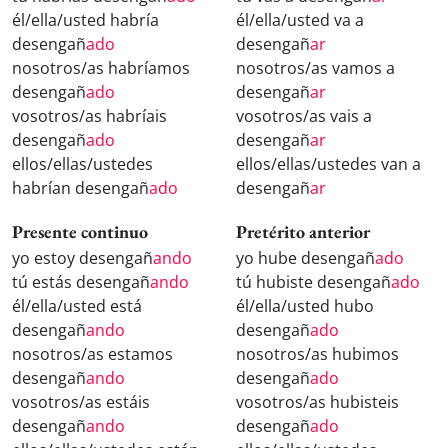
él/ella/usted habría
él/ella/usted va a
desengañ
ado
desengañ
ar
nosotros/as habríamos
nosotros/as vamos a
desengañ
ado
desengañ
ar
vosotros/as habríais
vosotros/as vais a
desengañ
ado
desengañ
ar
ellos/ellas/ustedes
ellos/ellas/ustedes van a
habrían desengañ
ado
desengañ
ar
Presente continuo
Pretérito anterior
yo estoy desengañ
ando
yo hube desengañ
ado
tú estás desengañ
ando
tú hubiste desengañ
ado
él/ella/usted está
él/ella/usted hubo
desengañ
ando
desengañ
ado
nosotros/as estamos
nosotros/as hubimos
desengañ
ando
desengañ
ado
vosotros/as estáis
vosotros/as hubisteis
desengañ
ando
desengañ
ado