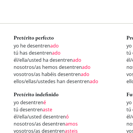
Pretérito perfecto
Pr
yo he desentren
ado
yo
tú has desentren
ado
tú
él/ella/usted ha desentren
ado
él
nosotros/as hemos desentren
ado
no
vosotros/as habéis desentren
ado
vo
ellos/ellas/ustedes han desentren
ado
el
Pretérito indefinido
Fu
yo desentren
é
yo
tú desentren
aste
tú
él/ella/usted desentren
ó
él
nosotros/as desentren
amos
no
vosotros/as desentren
asteis
vo