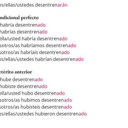
los/ellas/ustedes desentren
arán
ndicional perfecto
 habría desentren
ado
 habrías desentren
ado
/ella/usted habría desentren
ado
sotros/as habríamos desentren
ado
sotros/as habríais desentren
ado
los/ellas/ustedes habrían desentren
ado
etérito anterior
 hube desentren
ado
 hubiste desentren
ado
/ella/usted hubo desentren
ado
sotros/as hubimos desentren
ado
sotros/as hubisteis desentren
ado
los/ellas/ustedes hubieron desentren
ado