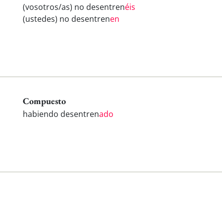
(vosotros/as) no desentren
éis
(ustedes) no desentren
en
Compuesto
habiendo desentren
ado