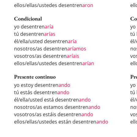
ellos/ellas/ustedes desentren
aron
el
Condicional
Co
yo desentren
aría
yo
tú desentren
arías
tú
él/ella/usted desentren
aría
él
nosotros/as desentren
aríamos
no
vosotros/as desentren
aríais
vo
ellos/ellas/ustedes desentren
arían
el
Presente continuo
Pr
yo estoy desentren
ando
yo
tú estás desentren
ando
tú
él/ella/usted está desentren
ando
él
nosotros/as estamos desentren
ando
no
vosotros/as estáis desentren
ando
vo
ellos/ellas/ustedes están desentren
ando
el