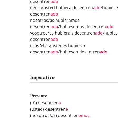
desentren
ado
él/ella/usted hubiera desentren
ado
/hubiese
desentren
ado
nosotros/as hubiéramos
desentren
ado
/hubiésemos desentren
ado
vosotros/as hubierais desentren
ado
/hubies
desentren
ado
ellos/ellas/ustedes hubieran
desentren
ado
/hubiesen desentren
ado
Imperativo
Presente
(tú) desentren
a
(usted) desentren
e
(nosotros/as) desentren
emos