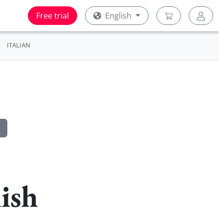
Free trial
English
ITALIAN
ish