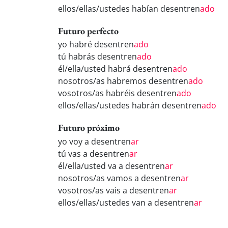
ellos/ellas/ustedes habían desentren
ado
Futuro perfecto
yo habré desentren
ado
tú habrás desentren
ado
él/ella/usted habrá desentren
ado
nosotros/as habremos desentren
ado
vosotros/as habréis desentren
ado
ellos/ellas/ustedes habrán desentren
ado
Futuro próximo
yo voy a desentren
ar
tú vas a desentren
ar
él/ella/usted va a desentren
ar
nosotros/as vamos a desentren
ar
vosotros/as vais a desentren
ar
ellos/ellas/ustedes van a desentren
ar