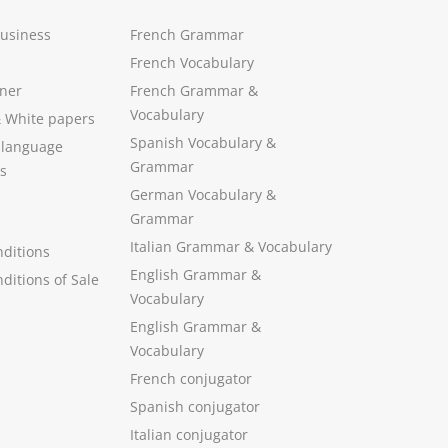
Business
French Grammar
French Vocabulary
ner
French Grammar &
Vocabulary
&
White papers
Spanish Vocabulary
&
 language
Grammar
s
German Vocabulary
&
Grammar
Italian Grammar
&
Vocabulary
ditions
English Grammar
&
ditions of Sale
Vocabulary
English Grammar &
Vocabulary
French conjugator
Spanish conjugator
Italian conjugator