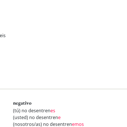
eis
negativo
(tú) no desentren
es
(usted) no desentren
e
(nosotros/as) no desentren
emos