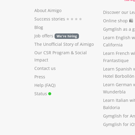
About Aimigo
Discover our Le
Success stories
⭐️ ⭐️ ⭐️ ⭐️
Online shop 🛍
Blog
Gymglish as a gi
Job offers
We're hiring
Learn English 
The Unofficial Story of Aimigo
California
Our CSR Program
&
Social
Learn French w
Impact
Frantastique
Contact us
Learn Spanish 
Hotel Borbollón
Press
Learn German 
Help (FAQ)
Wunderbla
Status
Learn Italian w
Baldoria
Gymglish for A
Gymglish for iO