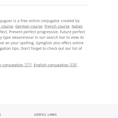
njuguer is a free online conjugator created by
 course
,
German course
,
French course
,
Italian
fect, Present perfect progressive, Future perfect
ly type
desentrenar
in our search bar to view its
ve on your spelling, Gymglish also offers online
tion tips. Don't forget to check out our list of
an conjugation 🇮🇹
,
English conjugation 🇬🇧
.
S
USEFUL LINKS