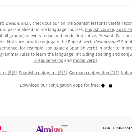
erb
desentrenar
, check out our
online Spanish lessons
! Vatefaireco
fun, personalized online language courses:
English course
,
Spanish
 all groups) in every tense and mode: Indicative, Present, Past-per
 etc. Not sure how to conjugate the English verb
desentrenar
? Simp
entence, for example 'conjugate a Spanish verb’! In order to impro
y
grammar rules to learn
the language, including spelling and conjuga
irregular verbs
and
modal verbs
!
tor 🇫🇷
,
Spanish conjugator 🇪🇸
,
German conjugation 🇩🇪
,
Itali
Download our conjugation apps for free:
FOR BUSINESSE