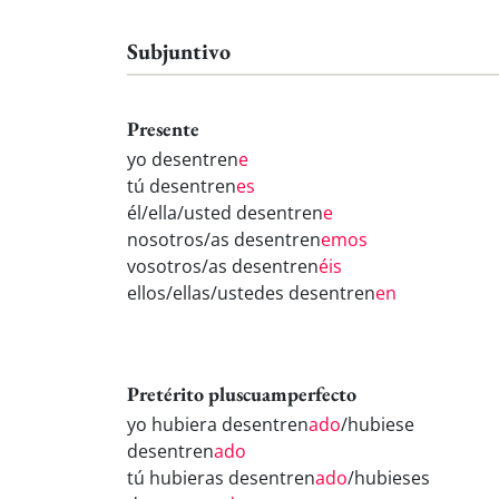
Subjuntivo
Presente
yo desentren
e
tú desentren
es
él/ella/usted desentren
e
nosotros/as desentren
emos
vosotros/as desentren
éis
ellos/ellas/ustedes desentren
en
Pretérito pluscuamperfecto
yo hubiera desentren
ado
/hubiese
desentren
ado
tú hubieras desentren
ado
/hubieses