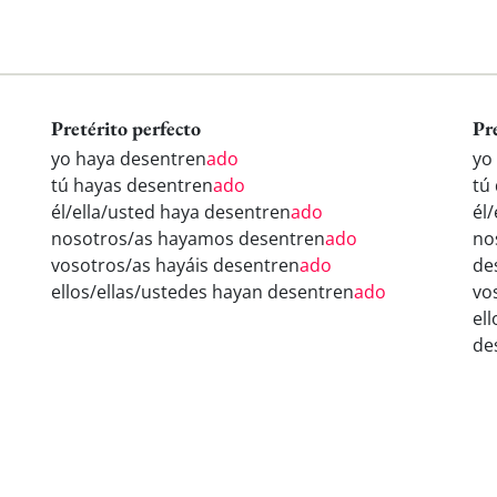
Pretérito perfecto
Pr
yo haya desentren
ado
yo
tú hayas desentren
ado
tú
él/ella/usted haya desentren
ado
él
nosotros/as hayamos desentren
ado
no
vosotros/as hayáis desentren
ado
de
ellos/ellas/ustedes hayan desentren
ado
vo
el
de