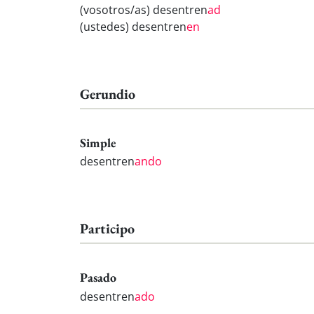
(vosotros/as) desentren
ad
(ustedes) desentren
en
Gerundio
Simple
desentren
ando
Participo
Pasado
desentren
ado