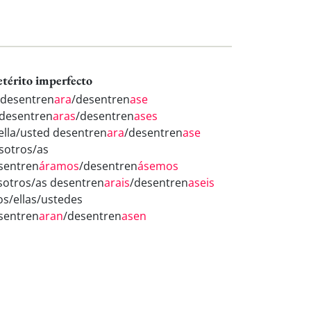
etérito imperfecto
 desentren
ara
/desentren
ase
 desentren
aras
/desentren
ases
/ella/usted desentren
ara
/desentren
ase
sotros/as
sentren
áramos
/desentren
ásemos
sotros/as desentren
arais
/desentren
aseis
los/ellas/ustedes
sentren
aran
/desentren
asen