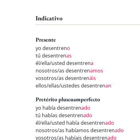
Indicativo
Presente
yo desentren
o
tú desentren
as
él/ella/usted desentren
a
nosotros/as desentren
amos
vosotros/as desentren
áis
ellos/ellas/ustedes desentren
an
Pretérito pluscuamperfecto
yo había desentren
ado
tú habías desentren
ado
él/ella/usted había desentren
ado
nosotros/as habíamos desentren
ado
vosotros/as habíais desentren
ado