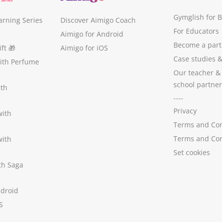
Gymglish for 
arning Series
Discover Aimigo Coach
For Educators
Aimigo for Android
Become a part
ft
🎁
Aimigo for iOS
Case studies
with Perfume
Our teacher &
school partner
ith
----
Privacy
with
Terms and Con
Terms and Con
with
Set cookies
ith Saga
ndroid
S