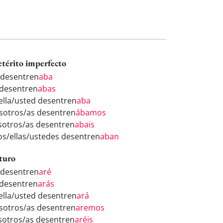
etérito imperfecto
 desentren
aba
 desentren
abas
/ella/usted desentren
aba
sotros/as desentren
ábamos
sotros/as desentren
abais
los/ellas/ustedes desentren
aban
turo
 desentren
aré
 desentren
arás
/ella/usted desentren
ará
sotros/as desentren
aremos
sotros/as desentren
aréis