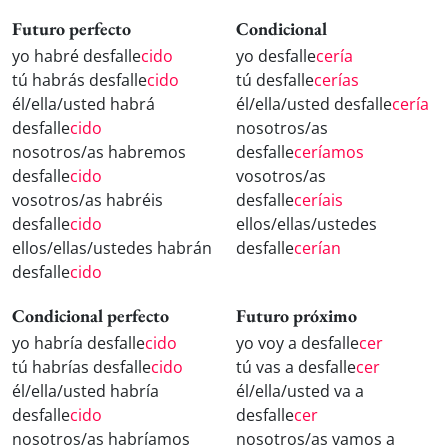
Futuro perfecto
Condicional
yo habré desfalle
cido
yo desfalle
cería
tú habrás desfalle
cido
tú desfalle
cerías
él/ella/usted habrá
él/ella/usted desfalle
cería
desfalle
cido
nosotros/as
nosotros/as habremos
desfalle
ceríamos
desfalle
cido
vosotros/as
vosotros/as habréis
desfalle
ceríais
desfalle
cido
ellos/ellas/ustedes
ellos/ellas/ustedes habrán
desfalle
cerían
desfalle
cido
Condicional perfecto
Futuro próximo
yo habría desfalle
cido
yo voy a desfalle
cer
tú habrías desfalle
cido
tú vas a desfalle
cer
él/ella/usted habría
él/ella/usted va a
desfalle
cido
desfalle
cer
nosotros/as habríamos
nosotros/as vamos a