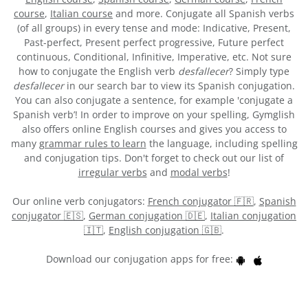
course
,
Italian course
and more. Conjugate all Spanish verbs
(of all groups) in every tense and mode: Indicative, Present,
Past-perfect, Present perfect progressive, Future perfect
continuous, Conditional, Infinitive, Imperative, etc. Not sure
how to conjugate the English verb
desfallecer
? Simply type
desfallecer
in our search bar to view its Spanish conjugation.
You can also conjugate a sentence, for example 'conjugate a
Spanish verb’! In order to improve on your spelling, Gymglish
also offers online English courses and gives you access to
many
grammar rules to learn
the language, including spelling
and conjugation tips. Don't forget to check out our list of
irregular verbs
and
modal verbs
!
Our online verb conjugators:
French conjugator 🇫🇷
,
Spanish
conjugator 🇪🇸
,
German conjugation 🇩🇪
,
Italian conjugation
🇮🇹
,
English conjugation 🇬🇧
.
Download our conjugation apps for free: