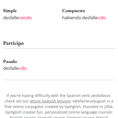
Simple
Compuesto
desfalle
ciendo
habiendo desfalle
cido
Participo
Pasado
desfalle
cido
If you're having difficulty with the Spanish verb
desfallecer
,
check out our
online Spanish lessons
! Vatefaireconjuguer is a
free online conjugator created by Gymglish. Founded in 2004,
Gymglish creates fun, personalized online language courses:
English course
,
Spanish course
,
German course
,
French