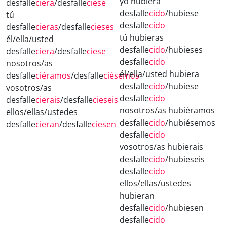
yo hubiera
desfalle
ciera
/desfalle
ciese
desfalle
cido
/hubiese
tú
desfalle
cido
desfalle
cieras
/desfalle
cieses
tú hubieras
él/ella/usted
desfalle
cido
/hubieses
desfalle
ciera
/desfalle
ciese
desfalle
cido
nosotros/as
él/ella/usted hubiera
desfalle
ciéramos
/desfalle
ciésemos
desfalle
cido
/hubiese
vosotros/as
desfalle
cido
desfalle
cierais
/desfalle
cieseis
nosotros/as hubiéramos
ellos/ellas/ustedes
desfalle
cido
/hubiésemos
desfalle
cieran
/desfalle
ciesen
desfalle
cido
vosotros/as hubierais
desfalle
cido
/hubieseis
desfalle
cido
ellos/ellas/ustedes
hubieran
desfalle
cido
/hubiesen
desfalle
cido