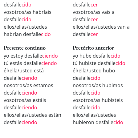
desfalle
cido
desfalle
cer
vosotros/as habríais
vosotros/as vais a
desfalle
cido
desfalle
cer
ellos/ellas/ustedes
ellos/ellas/ustedes van a
habrían desfalle
cido
desfalle
cer
Presente continuo
Pretérito anterior
yo estoy desfalle
ciendo
yo hube desfalle
cido
tú estás desfalle
ciendo
tú hubiste desfalle
cido
él/ella/usted está
él/ella/usted hubo
desfalle
ciendo
desfalle
cido
nosotros/as estamos
nosotros/as hubimos
desfalle
ciendo
desfalle
cido
vosotros/as estáis
vosotros/as hubisteis
desfalle
ciendo
desfalle
cido
ellos/ellas/ustedes están
ellos/ellas/ustedes
desfalle
ciendo
hubieron desfalle
cido