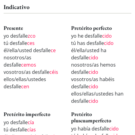
Indicativo
Presente
Pretérito perfecto
yo desfalle
zco
yo he desfalle
cido
tú desfalle
ces
tú has desfalle
cido
él/ella/usted desfalle
ce
él/ella/usted ha
nosotros/as
desfalle
cido
desfalle
cemos
nosotros/as hemos
vosotros/as desfalle
céis
desfalle
cido
ellos/ellas/ustedes
vosotros/as habéis
desfalle
cen
desfalle
cido
ellos/ellas/ustedes han
desfalle
cido
Pretérito imperfecto
Pretérito
pluscuamperfecto
yo desfalle
cía
yo había desfalle
cido
tú desfalle
cías