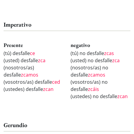
Imperativo
Presente
negativo
(tú) desfalle
ce
(tú) no desfalle
zcas
(usted) desfalle
zca
(usted) no desfalle
zca
(nosotros/as)
(nosotros/as) no
desfalle
zcamos
desfalle
zcamos
(vosotros/as) desfalle
ced
(vosotros/as) no
(ustedes) desfalle
zcan
desfalle
zcáis
(ustedes) no desfalle
zcan
Gerundio