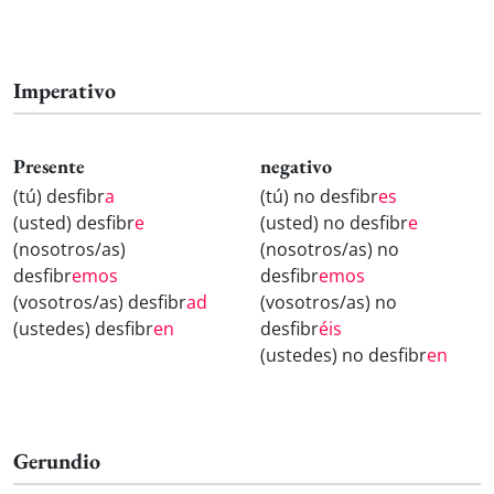
Imperativo
Presente
negativo
(tú) desfibr
a
(tú) no desfibr
es
(usted) desfibr
e
(usted) no desfibr
e
(nosotros/as)
(nosotros/as) no
desfibr
emos
desfibr
emos
(vosotros/as) desfibr
ad
(vosotros/as) no
(ustedes) desfibr
en
desfibr
éis
(ustedes) no desfibr
en
Gerundio