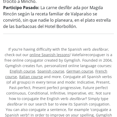
trocito a Mincho.
Participo Pasado:
La carne desfibr ada por Magda
Rincón según la receta familiar de Valparaíso se
convirtió, sin que nadie lo planeara, en el plato estrella
de las barbacoas del Hotel Borbollón.
If you're having difficulty with the Spanish verb
desfibrar
,
check out our
online Spanish lessons
! Vatefaireconjuguer is a
free online conjugator created by Gymglish. Founded in 2004,
Gymglish creates fun, personalized online language courses:
English course
,
Spanish course
,
German course
,
French
course
,
Italian course
and more. Conjugate all Spanish verbs
(of all groups) in every tense and mode: Indicative, Present,
Past-perfect, Present perfect progressive, Future perfect
continuous, Conditional, Infinitive, Imperative, etc. Not sure
how to conjugate the English verb
desfibrar
? Simply type
desfibrar
in our search bar to view its Spanish conjugation.
You can also conjugate a sentence, for example 'conjugate a
Spanish verb’! In order to improve on your spelling, Gymglish