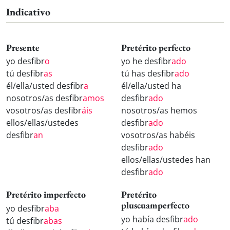
Indicativo
Presente
Pretérito perfecto
yo desfibr
o
yo he desfibr
ado
tú desfibr
as
tú has desfibr
ado
él/ella/usted desfibr
a
él/ella/usted ha
nosotros/as desfibr
amos
desfibr
ado
vosotros/as desfibr
áis
nosotros/as hemos
ellos/ellas/ustedes
desfibr
ado
desfibr
an
vosotros/as habéis
desfibr
ado
ellos/ellas/ustedes han
desfibr
ado
Pretérito imperfecto
Pretérito
pluscuamperfecto
yo desfibr
aba
yo había desfibr
ado
tú desfibr
abas