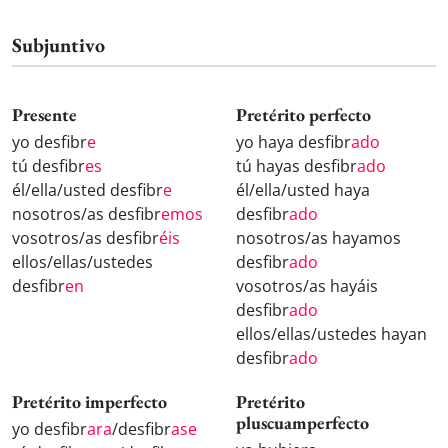
Subjuntivo
Presente
Pretérito perfecto
yo desfibr
e
yo haya desfibr
ado
tú desfibr
es
tú hayas desfibr
ado
él/ella/usted desfibr
e
él/ella/usted haya
nosotros/as desfibr
emos
desfibr
ado
vosotros/as desfibr
éis
nosotros/as hayamos
ellos/ellas/ustedes
desfibr
ado
desfibr
en
vosotros/as hayáis
desfibr
ado
ellos/ellas/ustedes hayan
desfibr
ado
Pretérito imperfecto
Pretérito
pluscuamperfecto
yo desfibr
ara
/desfibr
ase