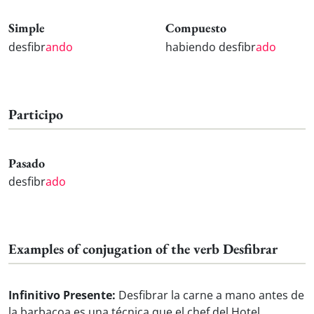
Simple
Compuesto
desfibr
ando
habiendo desfibr
ado
Participo
Pasado
desfibr
ado
Examples of conjugation of the verb Desfibrar
Infinitivo Presente:
Desfibrar la carne a mano antes de
la barbacoa es una técnica que el chef del Hotel