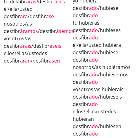
yo hubiera
tú desfibr
aras
/desfibr
ases
desfibr
ado
/hubiese
él/ella/usted
desfibr
ado
desfibr
ara
/desfibr
ase
tú hubieras
nosotros/as
desfibr
ado
/hubieses
desfibr
áramos
/desfibr
ásemos
desfibr
ado
vosotros/as
él/ella/usted hubiera
desfibr
arais
/desfibr
aseis
desfibr
ado
/hubiese
ellos/ellas/ustedes
desfibr
ado
desfibr
aran
/desfibr
asen
nosotros/as hubiéramos
desfibr
ado
/hubiésemos
desfibr
ado
vosotros/as hubierais
desfibr
ado
/hubieseis
desfibr
ado
ellos/ellas/ustedes
hubieran
desfibr
ado
/hubiesen
desfibr
ado