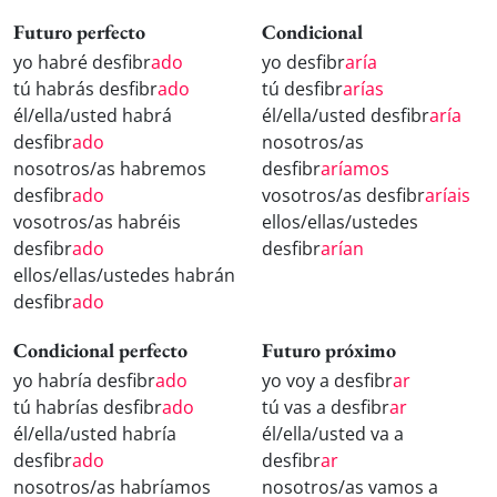
Futuro perfecto
Condicional
yo habré desfibr
ado
yo desfibr
aría
tú habrás desfibr
ado
tú desfibr
arías
él/ella/usted habrá
él/ella/usted desfibr
aría
desfibr
ado
nosotros/as
nosotros/as habremos
desfibr
aríamos
desfibr
ado
vosotros/as desfibr
aríais
vosotros/as habréis
ellos/ellas/ustedes
desfibr
ado
desfibr
arían
ellos/ellas/ustedes habrán
desfibr
ado
Condicional perfecto
Futuro próximo
yo habría desfibr
ado
yo voy a desfibr
ar
tú habrías desfibr
ado
tú vas a desfibr
ar
él/ella/usted habría
él/ella/usted va a
desfibr
ado
desfibr
ar
nosotros/as habríamos
nosotros/as vamos a