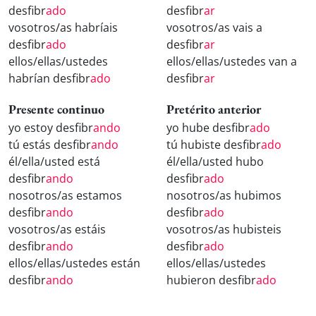
desfibr
ado
desfibr
ar
vosotros/as habríais
vosotros/as vais a
desfibr
ado
desfibr
ar
ellos/ellas/ustedes
ellos/ellas/ustedes van a
habrían desfibr
ado
desfibr
ar
Presente continuo
Pretérito anterior
yo estoy desfibr
ando
yo hube desfibr
ado
tú estás desfibr
ando
tú hubiste desfibr
ado
él/ella/usted está
él/ella/usted hubo
desfibr
ando
desfibr
ado
nosotros/as estamos
nosotros/as hubimos
desfibr
ando
desfibr
ado
vosotros/as estáis
vosotros/as hubisteis
desfibr
ando
desfibr
ado
ellos/ellas/ustedes están
ellos/ellas/ustedes
desfibr
ando
hubieron desfibr
ado