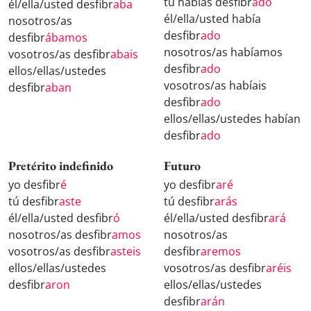
tú habías desfibr
ado
él/ella/usted desfibr
aba
él/ella/usted había
nosotros/as
desfibr
ado
desfibr
ábamos
nosotros/as habíamos
vosotros/as desfibr
abais
desfibr
ado
ellos/ellas/ustedes
vosotros/as habíais
desfibr
aban
desfibr
ado
ellos/ellas/ustedes habían
desfibr
ado
Pretérito indefinido
Futuro
yo desfibr
é
yo desfibr
aré
tú desfibr
aste
tú desfibr
arás
él/ella/usted desfibr
ó
él/ella/usted desfibr
ará
nosotros/as desfibr
amos
nosotros/as
vosotros/as desfibr
asteis
desfibr
aremos
ellos/ellas/ustedes
vosotros/as desfibr
aréis
desfibr
aron
ellos/ellas/ustedes
desfibr
arán