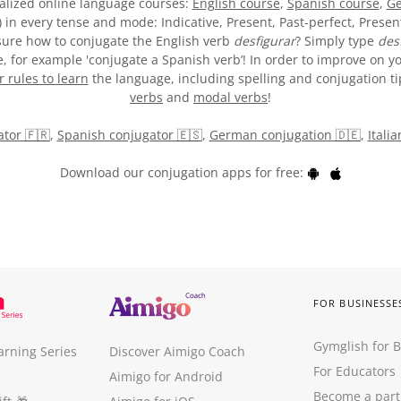
alized online language courses:
English course
,
Spanish course
,
Ge
) in every tense and mode: Indicative, Present, Past-perfect, Presen
t sure how to conjugate the English verb
desfigurar
? Simply type
des
 for example 'conjugate a Spanish verb’! In order to improve on yo
rules to learn
the language, including spelling and conjugation tips
verbs
and
modal verbs
!
tor 🇫🇷
,
Spanish conjugator 🇪🇸
,
German conjugation 🇩🇪
,
Itali
Download our conjugation apps for free:
FOR BUSINESSE
Gymglish for 
arning Series
Discover Aimigo Coach
For Educators
Aimigo for Android
Become a part