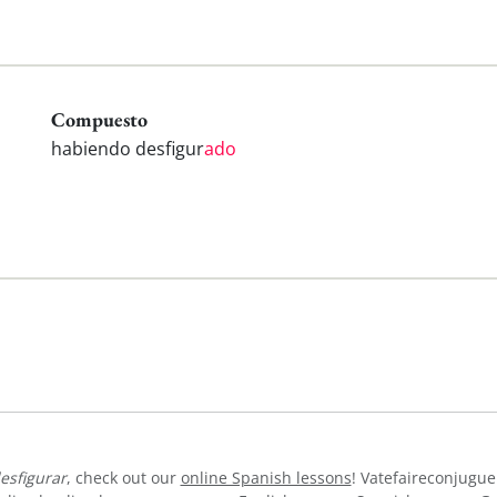
Compuesto
habiendo desfigur
ado
esfigurar
, check out our
online Spanish lessons
! Vatefaireconjugue