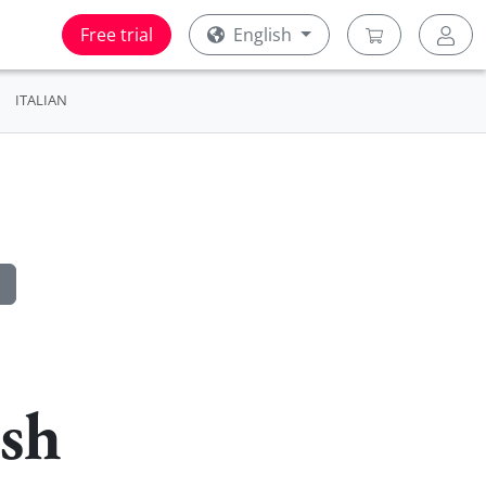
Free trial
English
ITALIAN
ish