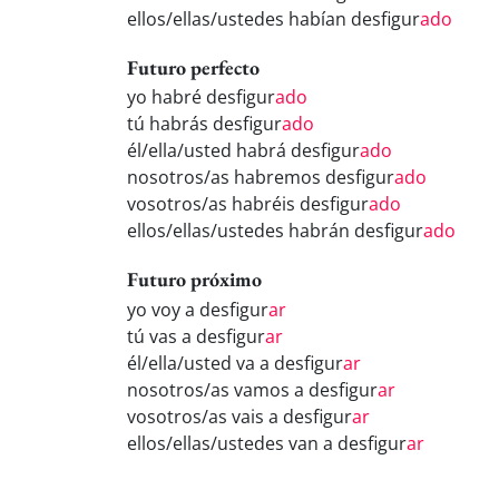
ellos/ellas/ustedes habían desfigur
ado
Futuro perfecto
yo habré desfigur
ado
tú habrás desfigur
ado
él/ella/usted habrá desfigur
ado
nosotros/as habremos desfigur
ado
vosotros/as habréis desfigur
ado
ellos/ellas/ustedes habrán desfigur
ado
Futuro próximo
yo voy a desfigur
ar
tú vas a desfigur
ar
él/ella/usted va a desfigur
ar
nosotros/as vamos a desfigur
ar
vosotros/as vais a desfigur
ar
ellos/ellas/ustedes van a desfigur
ar