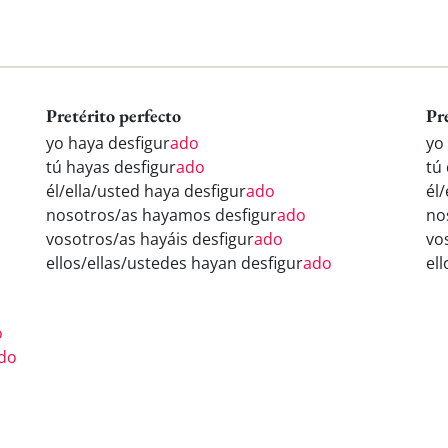
Pretérito perfecto
Pr
yo haya desfigur
ado
yo
tú hayas desfigur
ado
tú
él/ella/usted haya desfigur
ado
él/
nosotros/as hayamos desfigur
ado
no
vosotros/as hayáis desfigur
ado
vo
ellos/ellas/ustedes hayan desfigur
ado
el
o
do