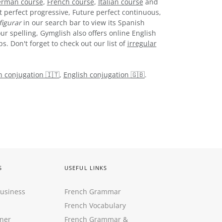
rman course
,
French course
,
Italian course
and
t perfect progressive, Future perfect continuous,
figurar
in our search bar to view its Spanish
ur spelling, Gymglish also offers online English
. Don't forget to check out our list of
irregular
an conjugation 🇮🇹
,
English conjugation 🇬🇧
.
S
USEFUL LINKS
Business
French Grammar
French Vocabulary
ner
French Grammar &