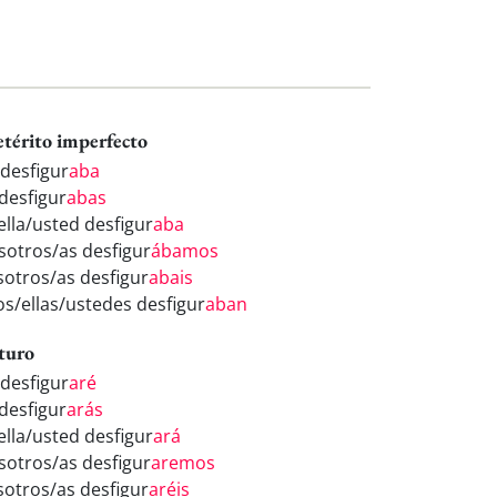
etérito imperfecto
 desfigur
aba
 desfigur
abas
ella/usted desfigur
aba
sotros/as desfigur
ábamos
sotros/as desfigur
abais
los/ellas/ustedes desfigur
aban
turo
 desfigur
aré
 desfigur
arás
ella/usted desfigur
ará
sotros/as desfigur
aremos
sotros/as desfigur
aréis