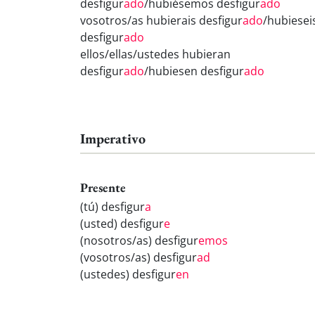
desfigur
ado
/hubiésemos desfigur
ado
vosotros/as hubierais desfigur
ado
/hubiesei
desfigur
ado
ellos/ellas/ustedes hubieran
desfigur
ado
/hubiesen desfigur
ado
Imperativo
Presente
(tú) desfigur
a
(usted) desfigur
e
(nosotros/as) desfigur
emos
(vosotros/as) desfigur
ad
(ustedes) desfigur
en