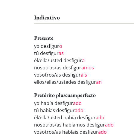
Indicativo
Presente
yo desfigur
o
tú desfigur
as
él/ella/usted desfigur
a
nosotros/as desfigur
amos
vosotros/as desfigur
áis
ellos/ellas/ustedes desfigur
an
Pretérito pluscuamperfecto
yo había desfigur
ado
tú habías desfigur
ado
él/ella/usted había desfigur
ado
nosotros/as habíamos desfigur
ado
vosotros/as habíais desfigur
ado