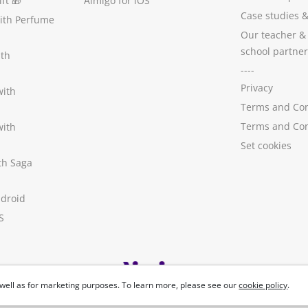
ft
🎁
Aimigo for iOS
Case studies
with Perfume
Our teacher &
school partner
ith
----
Privacy
with
Terms and Con
Terms and Con
with
Set cookies
ith Saga
ndroid
S
well as for marketing purposes. To learn more, please see our
cookie policy
.