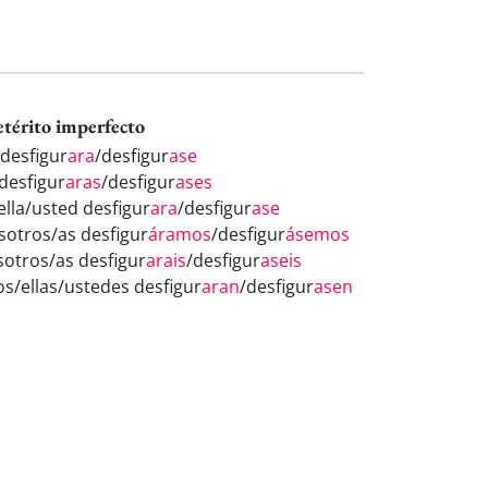
etérito imperfecto
 desfigur
ara
/desfigur
ase
 desfigur
aras
/desfigur
ases
ella/usted desfigur
ara
/desfigur
ase
sotros/as desfigur
áramos
/desfigur
ásemos
sotros/as desfigur
arais
/desfigur
aseis
los/ellas/ustedes desfigur
aran
/desfigur
asen