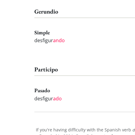
Gerundio
Simple
desfigur
ando
Participo
Pasado
desfigur
ado
If you're having difficulty with the Spanish verb
d