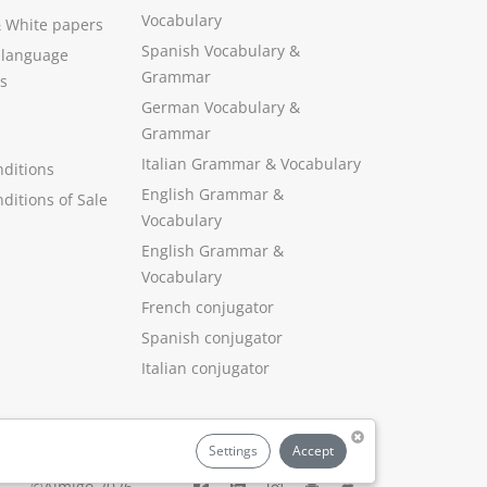
Vocabulary
&
White papers
Spanish Vocabulary
&
 language
Grammar
s
German Vocabulary
&
Grammar
Italian Grammar
&
Vocabulary
ditions
English Grammar
&
ditions of Sale
Vocabulary
English Grammar &
Vocabulary
French conjugator
Spanish conjugator
Italian conjugator
Settings
Accept
©Aimigo 2026