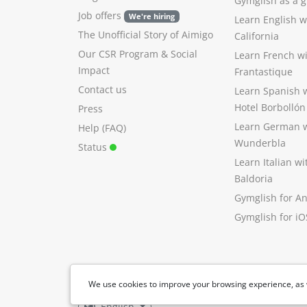
Gymglish as a gi
Job offers
We're hiring
Learn English 
The Unofficial Story of Aimigo
California
Our CSR Program
&
Social
Learn French w
Impact
Frantastique
Contact us
Learn Spanish 
Hotel Borbollón
Press
Learn German 
Help (FAQ)
Wunderbla
Status
Learn Italian w
Baldoria
Gymglish for A
Gymglish for iO
We use cookies to improve your browsing experience, as 
English