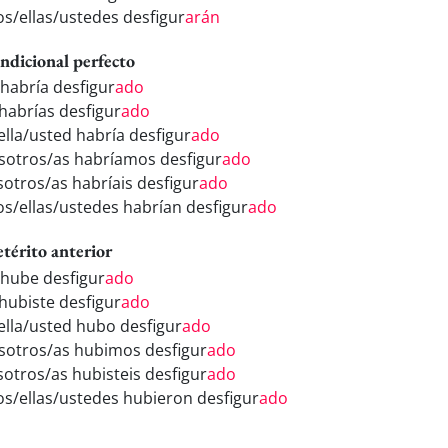
los/ellas/ustedes desfigur
arán
ndicional perfecto
 habría desfigur
ado
 habrías desfigur
ado
/ella/usted habría desfigur
ado
sotros/as habríamos desfigur
ado
sotros/as habríais desfigur
ado
los/ellas/ustedes habrían desfigur
ado
etérito anterior
 hube desfigur
ado
 hubiste desfigur
ado
/ella/usted hubo desfigur
ado
sotros/as hubimos desfigur
ado
sotros/as hubisteis desfigur
ado
los/ellas/ustedes hubieron desfigur
ado