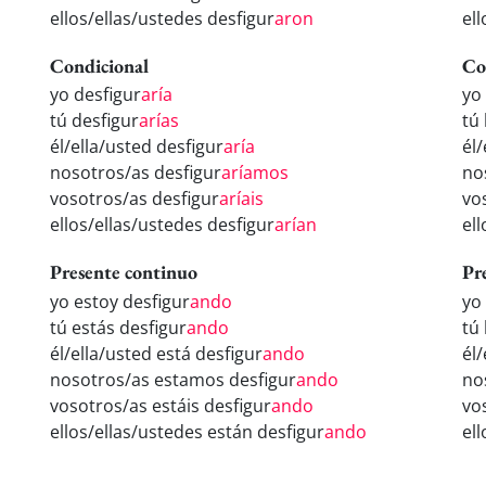
ellos/ellas/ustedes desfigur
aron
el
Condicional
Co
yo desfigur
aría
yo
tú desfigur
arías
tú
él/ella/usted desfigur
aría
él
nosotros/as desfigur
aríamos
no
vosotros/as desfigur
aríais
vo
ellos/ellas/ustedes desfigur
arían
el
Presente continuo
Pr
yo estoy desfigur
ando
yo
tú estás desfigur
ando
tú
él/ella/usted está desfigur
ando
él
nosotros/as estamos desfigur
ando
no
vosotros/as estáis desfigur
ando
vo
ellos/ellas/ustedes están desfigur
ando
el