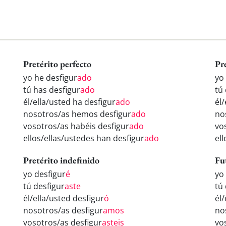
Pretérito perfecto
Pr
yo he desfigur
ado
yo
tú has desfigur
ado
tú
él/ella/usted ha desfigur
ado
él/
nosotros/as hemos desfigur
ado
no
vosotros/as habéis desfigur
ado
vo
ellos/ellas/ustedes han desfigur
ado
el
Pretérito indefinido
Fu
yo desfigur
é
yo
tú desfigur
aste
tú
él/ella/usted desfigur
ó
él/
nosotros/as desfigur
amos
no
vosotros/as desfigur
asteis
vo