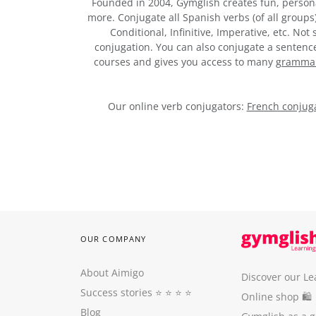
Founded in 2004, Gymglish creates fun, person
more. Conjugate all Spanish verbs (of all groups
Conditional, Infinitive, Imperative, etc. No
conjugation. You can also conjugate a sentence,
courses and gives you access to many
grammar 
Our online verb conjugators:
French conjuga
OUR COMPANY
About Aimigo
Discover our Le
Success stories
⭐️ ⭐️ ⭐️ ⭐️
Online shop 🛍
Blog