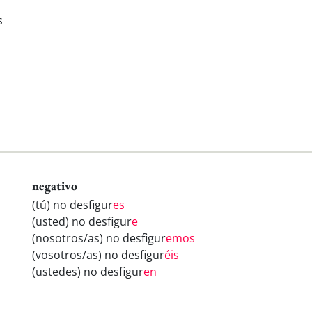
s
negativo
(tú) no desfigur
es
(usted) no desfigur
e
(nosotros/as) no desfigur
emos
(vosotros/as) no desfigur
éis
(ustedes) no desfigur
en