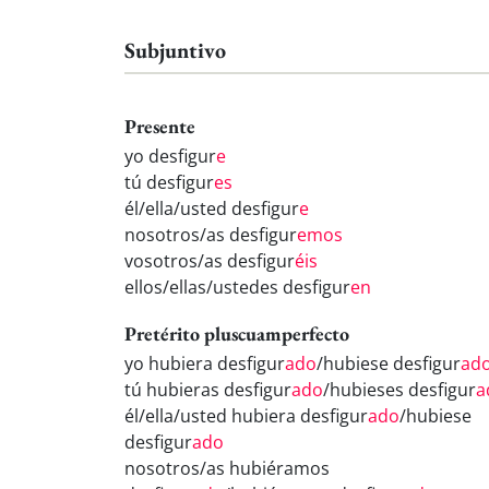
Subjuntivo
Presente
yo desfigur
e
tú desfigur
es
él/ella/usted desfigur
e
nosotros/as desfigur
emos
vosotros/as desfigur
éis
ellos/ellas/ustedes desfigur
en
Pretérito pluscuamperfecto
yo hubiera desfigur
ado
/hubiese desfigur
ad
tú hubieras desfigur
ado
/hubieses desfigur
a
él/ella/usted hubiera desfigur
ado
/hubiese
desfigur
ado
nosotros/as hubiéramos