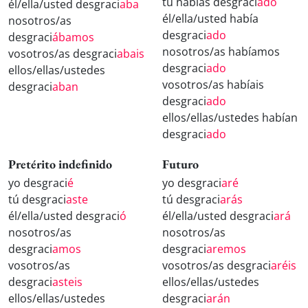
tú habías desgraci
ado
él/ella/usted desgraci
aba
él/ella/usted había
nosotros/as
desgraci
ado
desgraci
ábamos
nosotros/as habíamos
vosotros/as desgraci
abais
desgraci
ado
ellos/ellas/ustedes
vosotros/as habíais
desgraci
aban
desgraci
ado
ellos/ellas/ustedes habían
desgraci
ado
Pretérito indefinido
Futuro
yo desgraci
é
yo desgraci
aré
tú desgraci
aste
tú desgraci
arás
él/ella/usted desgraci
ó
él/ella/usted desgraci
ará
nosotros/as
nosotros/as
desgraci
amos
desgraci
aremos
vosotros/as
vosotros/as desgraci
aréis
desgraci
asteis
ellos/ellas/ustedes
ellos/ellas/ustedes
desgraci
arán