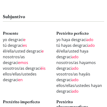
Subjuntivo
Presente
Pretérito perfecto
yo desgraci
e
yo haya desgraci
ado
tú desgraci
es
tú hayas desgraci
ado
él/ella/usted desgraci
e
él/ella/usted haya
nosotros/as
desgraci
ado
desgraci
emos
nosotros/as hayamos
vosotros/as desgraci
éis
desgraci
ado
ellos/ellas/ustedes
vosotros/as hayáis
desgraci
en
desgraci
ado
ellos/ellas/ustedes hayan
desgraci
ado
Pretérito imperfecto
Pretérito
pluscuamperfecto