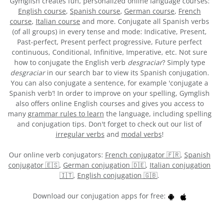
Gymglish creates fun, personalized online language courses:
English course
,
Spanish course
,
German course
,
French
course
,
Italian course
and more. Conjugate all Spanish verbs
(of all groups) in every tense and mode: Indicative, Present,
Past-perfect, Present perfect progressive, Future perfect
continuous, Conditional, Infinitive, Imperative, etc. Not sure
how to conjugate the English verb
desgraciar
? Simply type
desgraciar
in our search bar to view its Spanish conjugation.
You can also conjugate a sentence, for example 'conjugate a
Spanish verb’! In order to improve on your spelling, Gymglish
also offers online English courses and gives you access to
many
grammar rules to learn
the language, including spelling
and conjugation tips. Don't forget to check out our list of
irregular verbs
and
modal verbs
!
Our online verb conjugators:
French conjugator 🇫🇷
,
Spanish
conjugator 🇪🇸
,
German conjugation 🇩🇪
,
Italian conjugation
🇮🇹
,
English conjugation 🇬🇧
.
Download our conjugation apps for free: