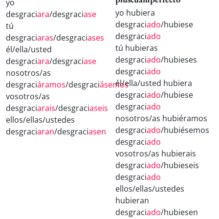
yo
yo hubiera
desgraci
ara
/desgraci
ase
desgraci
ado
/hubiese
tú
desgraci
ado
desgraci
aras
/desgraci
ases
tú hubieras
él/ella/usted
desgraci
ado
/hubieses
desgraci
ara
/desgraci
ase
desgraci
ado
nosotros/as
él/ella/usted hubiera
desgraci
áramos
/desgraci
ásemos
desgraci
ado
/hubiese
vosotros/as
desgraci
ado
desgraci
arais
/desgraci
aseis
nosotros/as hubiéramos
ellos/ellas/ustedes
desgraci
ado
/hubiésemos
desgraci
aran
/desgraci
asen
desgraci
ado
vosotros/as hubierais
desgraci
ado
/hubieseis
desgraci
ado
ellos/ellas/ustedes
hubieran
desgraci
ado
/hubiesen