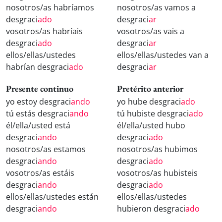
nosotros/as habríamos
nosotros/as vamos a
desgraci
ado
desgraci
ar
vosotros/as habríais
vosotros/as vais a
desgraci
ado
desgraci
ar
ellos/ellas/ustedes
ellos/ellas/ustedes van a
habrían desgraci
ado
desgraci
ar
Presente continuo
Pretérito anterior
yo estoy desgraci
ando
yo hube desgraci
ado
tú estás desgraci
ando
tú hubiste desgraci
ado
él/ella/usted está
él/ella/usted hubo
desgraci
ando
desgraci
ado
nosotros/as estamos
nosotros/as hubimos
desgraci
ando
desgraci
ado
vosotros/as estáis
vosotros/as hubisteis
desgraci
ando
desgraci
ado
ellos/ellas/ustedes están
ellos/ellas/ustedes
desgraci
ando
hubieron desgraci
ado