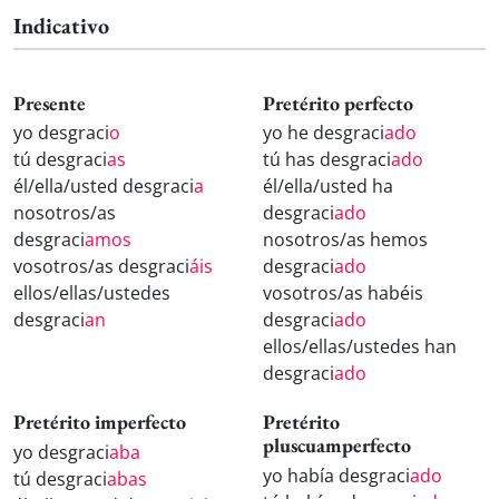
Indicativo
Presente
Pretérito perfecto
yo desgraci
o
yo he desgraci
ado
tú desgraci
as
tú has desgraci
ado
él/ella/usted desgraci
a
él/ella/usted ha
nosotros/as
desgraci
ado
desgraci
amos
nosotros/as hemos
vosotros/as desgraci
áis
desgraci
ado
ellos/ellas/ustedes
vosotros/as habéis
desgraci
an
desgraci
ado
ellos/ellas/ustedes han
desgraci
ado
Pretérito imperfecto
Pretérito
pluscuamperfecto
yo desgraci
aba
yo había desgraci
ado
tú desgraci
abas