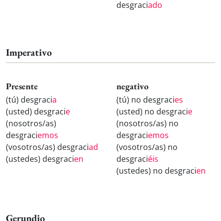
desgraci
ado
Imperativo
Presente
negativo
(tú) desgraci
a
(tú) no desgraci
es
(usted) desgraci
e
(usted) no desgraci
e
(nosotros/as)
(nosotros/as) no
desgraci
emos
desgraci
emos
(vosotros/as) desgraci
ad
(vosotros/as) no
(ustedes) desgraci
en
desgraci
éis
(ustedes) no desgraci
en
Gerundio