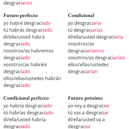
desgraci
aron
Futuro perfecto
Condicional
yo habré desgraci
ado
yo desgraci
aría
tú habrás desgraci
ado
tú desgraci
arías
él/ella/usted habrá
él/ella/usted desgraci
aría
desgraci
ado
nosotros/as
nosotros/as habremos
desgraci
aríamos
desgraci
ado
vosotros/as desgraci
aríais
vosotros/as habréis
ellos/ellas/ustedes
desgraci
ado
desgraci
arían
ellos/ellas/ustedes habrán
desgraci
ado
Condicional perfecto
Futuro próximo
yo habría desgraci
ado
yo voy a desgraci
ar
tú habrías desgraci
ado
tú vas a desgraci
ar
él/ella/usted habría
él/ella/usted va a
desgraci
ado
desgraci
ar