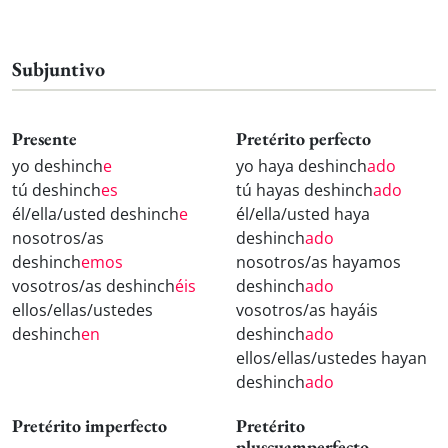
Subjuntivo
Presente
Pretérito perfecto
yo deshinch
e
yo haya deshinch
ado
tú deshinch
es
tú hayas deshinch
ado
él/ella/usted deshinch
e
él/ella/usted haya
nosotros/as
deshinch
ado
deshinch
emos
nosotros/as hayamos
vosotros/as deshinch
éis
deshinch
ado
ellos/ellas/ustedes
vosotros/as hayáis
deshinch
en
deshinch
ado
ellos/ellas/ustedes hayan
deshinch
ado
Pretérito imperfecto
Pretérito
pluscuamperfecto