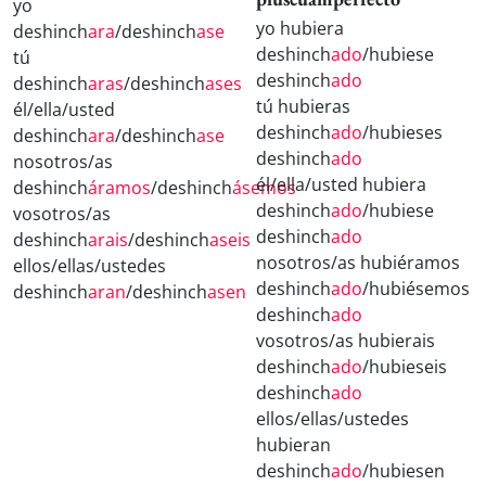
yo
yo hubiera
deshinch
ara
/deshinch
ase
deshinch
ado
/hubiese
tú
deshinch
ado
deshinch
aras
/deshinch
ases
tú hubieras
él/ella/usted
deshinch
ado
/hubieses
deshinch
ara
/deshinch
ase
deshinch
ado
nosotros/as
él/ella/usted hubiera
deshinch
áramos
/deshinch
ásemos
deshinch
ado
/hubiese
vosotros/as
deshinch
ado
deshinch
arais
/deshinch
aseis
nosotros/as hubiéramos
ellos/ellas/ustedes
deshinch
ado
/hubiésemos
deshinch
aran
/deshinch
asen
deshinch
ado
vosotros/as hubierais
deshinch
ado
/hubieseis
deshinch
ado
ellos/ellas/ustedes
hubieran
deshinch
ado
/hubiesen