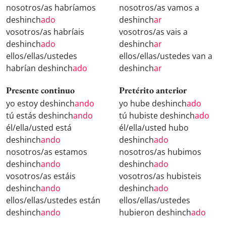
nosotros/as habríamos
nosotros/as vamos a
deshinch
ado
deshinch
ar
vosotros/as habríais
vosotros/as vais a
deshinch
ado
deshinch
ar
ellos/ellas/ustedes
ellos/ellas/ustedes van a
habrían deshinch
ado
deshinch
ar
Presente continuo
Pretérito anterior
yo estoy deshinch
ando
yo hube deshinch
ado
tú estás deshinch
ando
tú hubiste deshinch
ado
él/ella/usted está
él/ella/usted hubo
deshinch
ando
deshinch
ado
nosotros/as estamos
nosotros/as hubimos
deshinch
ando
deshinch
ado
vosotros/as estáis
vosotros/as hubisteis
deshinch
ando
deshinch
ado
ellos/ellas/ustedes están
ellos/ellas/ustedes
deshinch
ando
hubieron deshinch
ado