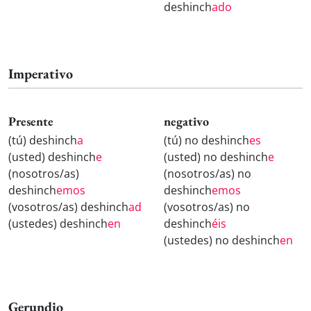
deshinch
ado
Imperativo
Presente
negativo
(tú) deshinch
a
(tú) no deshinch
es
(usted) deshinch
e
(usted) no deshinch
e
(nosotros/as)
(nosotros/as) no
deshinch
emos
deshinch
emos
(vosotros/as) deshinch
ad
(vosotros/as) no
(ustedes) deshinch
en
deshinch
éis
(ustedes) no deshinch
en
Gerundio