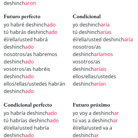
deshinch
aron
Futuro perfecto
Condicional
yo habré deshinch
ado
yo deshinch
aría
tú habrás deshinch
ado
tú deshinch
arías
él/ella/usted habrá
él/ella/usted deshinch
aría
deshinch
ado
nosotros/as
nosotros/as habremos
deshinch
aríamos
deshinch
ado
vosotros/as
vosotros/as habréis
deshinch
aríais
deshinch
ado
ellos/ellas/ustedes
ellos/ellas/ustedes habrán
deshinch
arían
deshinch
ado
Condicional perfecto
Futuro próximo
yo habría deshinch
ado
yo voy a deshinch
ar
tú habrías deshinch
ado
tú vas a deshinch
ar
él/ella/usted habría
él/ella/usted va a
deshinch
ado
deshinch
ar