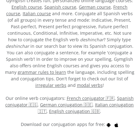
Gymglish creates fun, personalized online language courses:
English course
,
Spanish course
,
German course
,
French
course
,
Italian course
and more. Conjugate all Spanish verbs
(of all groups) in every tense and mode: Indicative, Present,
Past-perfect, Present perfect progressive, Future perfect
continuous, Conditional, Infinitive, Imperative, etc. Not sure
how to conjugate the English verb
deshinchar
? Simply type
deshinchar
in our search bar to view its Spanish conjugation.
You can also conjugate a sentence, for example 'conjugate a
Spanish verb’! In order to improve on your spelling, Gymglish
also offers online English courses and gives you access to
many
grammar rules to learn
the language, including spelling
and conjugation tips. Don't forget to check out our list of
irregular verbs
and
modal verbs
!
Our online verb conjugators:
French conjugator 🇫🇷
,
Spanish
conjugator 🇪🇸
,
German conjugation 🇩🇪
,
Italian conjugation
🇮🇹
,
English conjugation 🇬🇧
.
Download our conjugation apps for free: