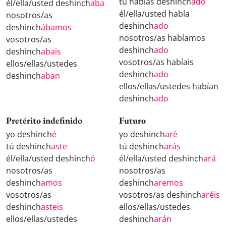
tú habías deshinch
ado
él/ella/usted deshinch
aba
él/ella/usted había
nosotros/as
deshinch
ado
deshinch
ábamos
nosotros/as habíamos
vosotros/as
deshinch
ado
deshinch
abais
vosotros/as habíais
ellos/ellas/ustedes
deshinch
ado
deshinch
aban
ellos/ellas/ustedes habían
deshinch
ado
Pretérito indefinido
Futuro
yo deshinch
é
yo deshinch
aré
tú deshinch
aste
tú deshinch
arás
él/ella/usted deshinch
ó
él/ella/usted deshinch
ará
nosotros/as
nosotros/as
deshinch
amos
deshinch
aremos
vosotros/as
vosotros/as deshinch
aréis
deshinch
asteis
ellos/ellas/ustedes
ellos/ellas/ustedes
deshinch
arán