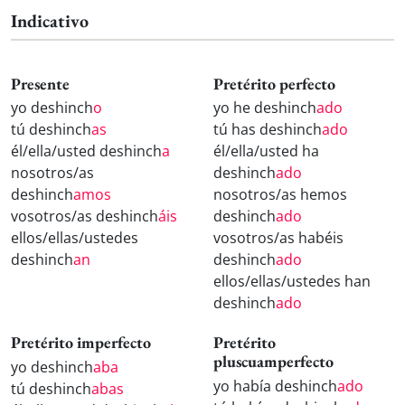
Indicativo
Presente
Pretérito perfecto
yo deshinch
o
yo he deshinch
ado
tú deshinch
as
tú has deshinch
ado
él/ella/usted deshinch
a
él/ella/usted ha
nosotros/as
deshinch
ado
deshinch
amos
nosotros/as hemos
vosotros/as deshinch
áis
deshinch
ado
ellos/ellas/ustedes
vosotros/as habéis
deshinch
an
deshinch
ado
ellos/ellas/ustedes han
deshinch
ado
Pretérito imperfecto
Pretérito
pluscuamperfecto
yo deshinch
aba
yo había deshinch
ado
tú deshinch
abas