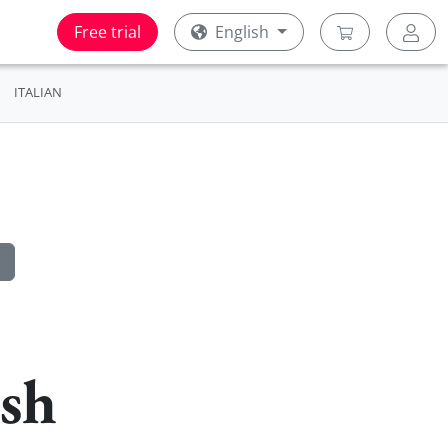
Free trial
English
ITALIAN
ish