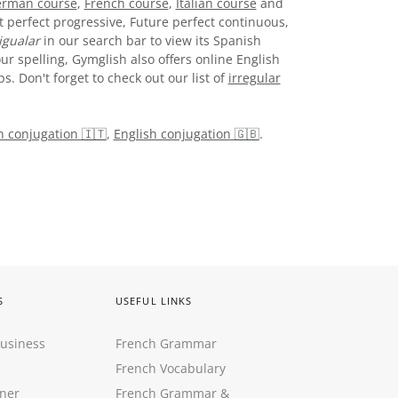
rman course
,
French course
,
Italian course
and
t perfect progressive, Future perfect continuous,
igualar
in our search bar to view its Spanish
ur spelling, Gymglish also offers online English
. Don't forget to check out our list of
irregular
an conjugation 🇮🇹
,
English conjugation 🇬🇧
.
S
USEFUL LINKS
Business
French Grammar
French Vocabulary
ner
French Grammar &