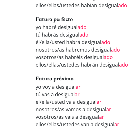
ellos/ellas/ustedes habían desigual
ado
Futuro perfecto
yo habré desigual
ado
tú habrás desigual
ado
él/ella/usted habrá desigual
ado
nosotros/as habremos desigual
ado
vosotros/as habréis desigual
ado
ellos/ellas/ustedes habrán desigual
ado
Futuro próximo
yo voy a desigual
ar
tú vas a desigual
ar
él/ella/usted va a desigual
ar
nosotros/as vamos a desigual
ar
vosotros/as vais a desigual
ar
ellos/ellas/ustedes van a desigual
ar