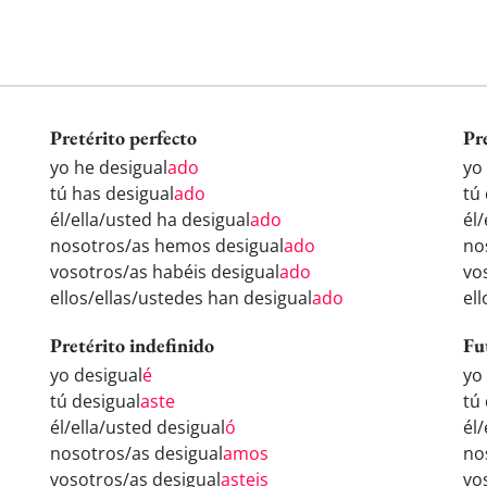
Pretérito perfecto
Pr
yo he desigual
ado
yo
tú has desigual
ado
tú
él/ella/usted ha desigual
ado
él/
nosotros/as hemos desigual
ado
no
vosotros/as habéis desigual
ado
vo
ellos/ellas/ustedes han desigual
ado
el
Pretérito indefinido
Fu
yo desigual
é
yo
tú desigual
aste
tú
él/ella/usted desigual
ó
él/
nosotros/as desigual
amos
no
vosotros/as desigual
asteis
vo