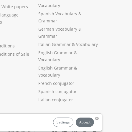
Vocabulary
&
White papers
Spanish Vocabulary
&
 language
Grammar
s
German Vocabulary
&
Grammar
Italian Grammar
&
Vocabulary
ditions
English Grammar
&
ditions of Sale
Vocabulary
English Grammar &
Vocabulary
French conjugator
Spanish conjugator
Italian conjugator
Settings
Accept
©Aimigo 2026