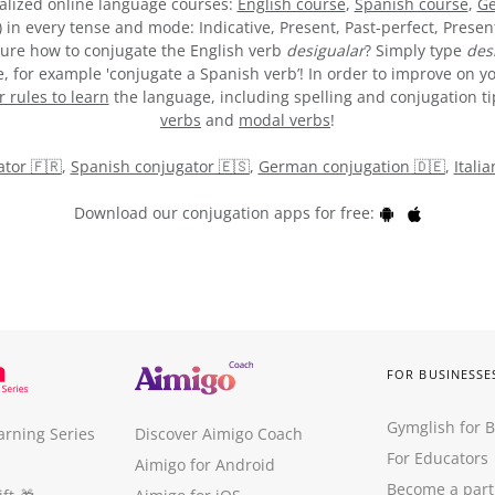
alized online language courses:
English course
,
Spanish course
,
Ge
) in every tense and mode: Indicative, Present, Past-perfect, Presen
t sure how to conjugate the English verb
desigualar
? Simply type
des
 for example 'conjugate a Spanish verb’! In order to improve on yo
rules to learn
the language, including spelling and conjugation tips
verbs
and
modal verbs
!
tor 🇫🇷
,
Spanish conjugator 🇪🇸
,
German conjugation 🇩🇪
,
Itali
Download our conjugation apps for free:
FOR BUSINESSE
Gymglish for 
arning Series
Discover Aimigo Coach
For Educators
Aimigo for Android
Become a part