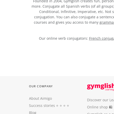
Founded in 2004, Gymglish creates fun, person
more. Conjugate all Spanish verbs (of all groups
Conditional, Infinitive, Imperative, etc. No
conjugation. You can also conjugate a sentence,
courses and gives you access to many
grammar 
Our online verb conjugators:
French conjuga
OUR COMPANY
About Aimigo
Discover our Le
Success stories
⭐️ ⭐️ ⭐️ ⭐️
Online shop 🛍
Blog