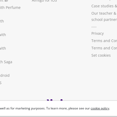
ft
🎁
Aimigo for iOS
Case studies
with Perfume
Our teacher &
school partner
ith
----
Privacy
with
Terms and Con
Terms and Con
with
Set cookies
ith Saga
ndroid
S
well as for marketing purposes. To learn more, please see our
cookie policy
.