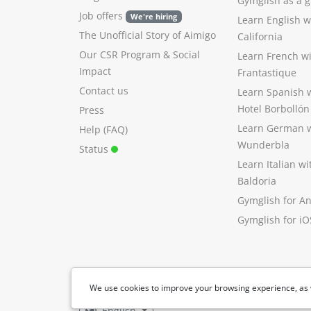
Gymglish as a gi
Job offers
We're hiring
Learn English 
The Unofficial Story of Aimigo
California
Our CSR Program
&
Social
Learn French w
Impact
Frantastique
Contact us
Learn Spanish 
Hotel Borbollón
Press
Learn German 
Help (FAQ)
Wunderbla
Status
Learn Italian w
Baldoria
Gymglish for A
Gymglish for iO
We use cookies to improve your browsing experience, as 
English