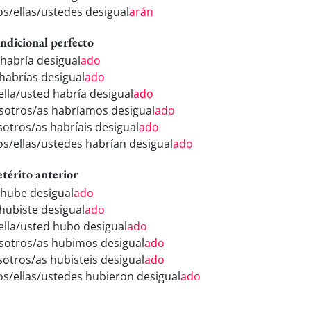
los/ellas/ustedes desigual
arán
ndicional perfecto
 habría desigual
ado
 habrías desigual
ado
/ella/usted habría desigual
ado
sotros/as habríamos desigual
ado
sotros/as habríais desigual
ado
los/ellas/ustedes habrían desigual
ado
etérito anterior
 hube desigual
ado
 hubiste desigual
ado
/ella/usted hubo desigual
ado
sotros/as hubimos desigual
ado
sotros/as hubisteis desigual
ado
los/ellas/ustedes hubieron desigual
ado