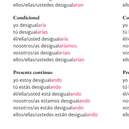
ellos/ellas/ustedes desigual
aron
el
Condicional
Co
yo desigual
aría
yo
tú desigual
arías
tú
él/ella/usted desigual
aría
él
nosotros/as desigual
aríamos
no
vosotros/as desigual
aríais
vo
ellos/ellas/ustedes desigual
arían
el
Presente continuo
Pr
yo estoy desigual
ando
yo
tú estás desigual
ando
tú
él/ella/usted está desigual
ando
él
nosotros/as estamos desigual
ando
no
vosotros/as estáis desigual
ando
vo
ellos/ellas/ustedes están desigual
ando
el