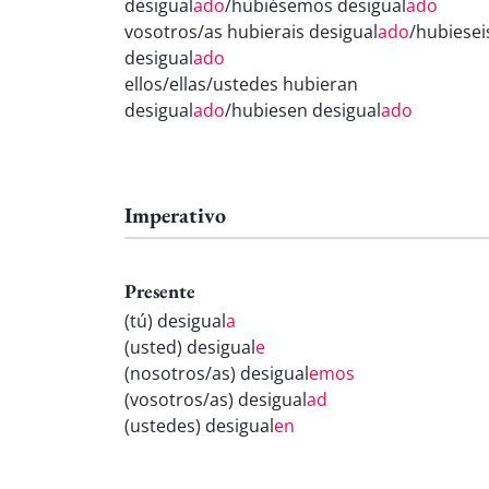
desigual
ado
/hubiésemos desigual
ado
vosotros/as hubierais desigual
ado
/hubiesei
desigual
ado
ellos/ellas/ustedes hubieran
desigual
ado
/hubiesen desigual
ado
Imperativo
Presente
(tú) desigual
a
(usted) desigual
e
(nosotros/as) desigual
emos
(vosotros/as) desigual
ad
(ustedes) desigual
en