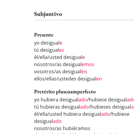
Subjuntivo
Presente
yo desigual
e
tú desigual
es
él/ella/usted desigual
e
nosotros/as desigual
emos
vosotros/as desigual
éis
ellos/ellas/ustedes desigual
en
Pretérito pluscuamperfecto
yo hubiera desigual
ado
/hubiese desigual
ad
tú hubieras desigual
ado
/hubieses desigual
a
él/ella/usted hubiera desigual
ado
/hubiese
desigual
ado
nosotros/as hubiéramos