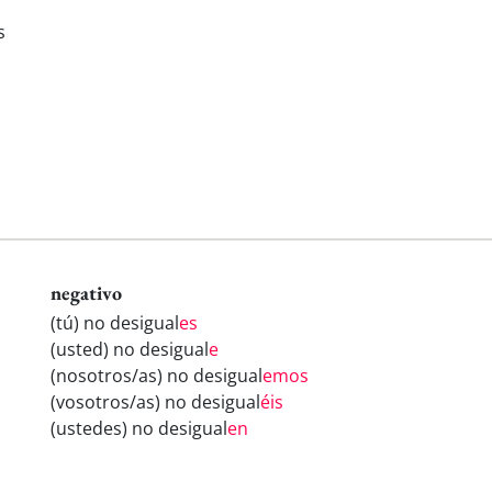
s
negativo
(tú) no desigual
es
(usted) no desigual
e
(nosotros/as) no desigual
emos
(vosotros/as) no desigual
éis
(ustedes) no desigual
en