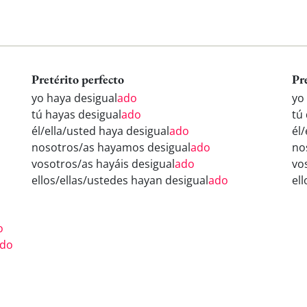
Pretérito perfecto
Pr
yo haya desigual
ado
yo
tú hayas desigual
ado
tú
él/ella/usted haya desigual
ado
él/
nosotros/as hayamos desigual
ado
no
vosotros/as hayáis desigual
ado
vo
ellos/ellas/ustedes hayan desigual
ado
el
o
do