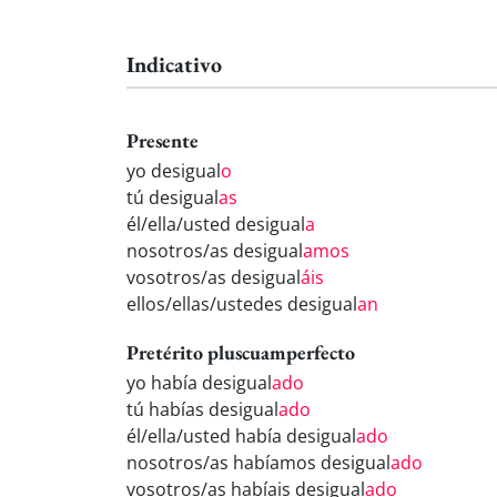
Indicativo
Presente
yo desigual
o
tú desigual
as
él/ella/usted desigual
a
nosotros/as desigual
amos
vosotros/as desigual
áis
ellos/ellas/ustedes desigual
an
Pretérito pluscuamperfecto
yo había desigual
ado
tú habías desigual
ado
él/ella/usted había desigual
ado
nosotros/as habíamos desigual
ado
vosotros/as habíais desigual
ado