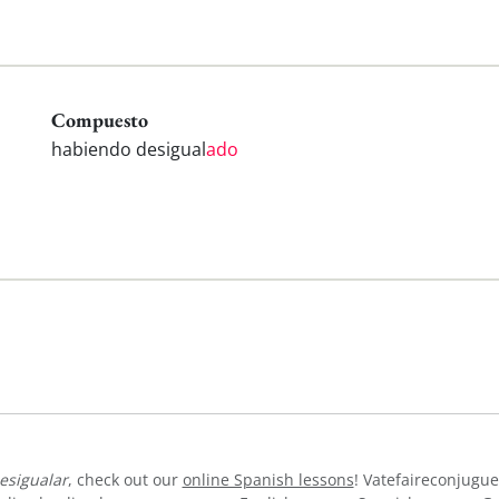
Compuesto
habiendo desigual
ado
esigualar
, check out our
online Spanish lessons
! Vatefaireconjugue