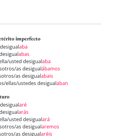
etérito imperfecto
 desigual
aba
 desigual
abas
ella/usted desigual
aba
sotros/as desigual
ábamos
sotros/as desigual
abais
los/ellas/ustedes desigual
aban
turo
 desigual
aré
 desigual
arás
ella/usted desigual
ará
sotros/as desigual
aremos
sotros/as desigual
aréis