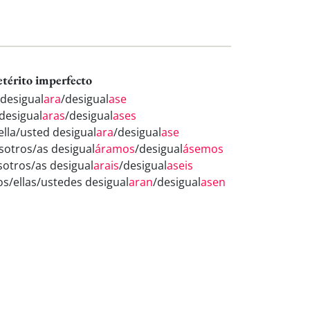
etérito imperfecto
 desigual
ara
/desigual
ase
 desigual
aras
/desigual
ases
ella/usted desigual
ara
/desigual
ase
sotros/as desigual
áramos
/desigual
ásemos
sotros/as desigual
arais
/desigual
aseis
los/ellas/ustedes desigual
aran
/desigual
asen